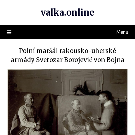
valka.online
Menu
Polní maršál rakousko-uherské
armády Svetozar Borojević von Bojna