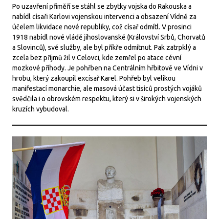
Po uzavření příměří se stáhl se zbytky vojska do Rakouska a
nabídl císaři Karlovi vojenskou intervenci a obsazení Vídně za
účelem likvidace nové republiky, což císař odmítl. V prosinci
1918 nabídl nové vládě jihoslovanské (Království Srbů, Chorvatů
a Slovinců), své služby, ale byl příkře odmítnut. Pak zatrpklý a
zcela bez příjmů žil v Celovci, kde zemřel po atace cévní
mozkové příhody. Je pohřben na Centrálním hřbitově ve Vídni v
hrobu, který zakoupil excísař Karel. Pohřeb byl velikou
manifestací monarchie, ale masová účast tisíců prostých vojáků
svědčila i o obrovském respektu, který si v širokých vojenských
kruzích vybudoval.