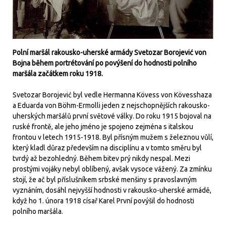
Polní maršál rakousko-uherské armády Svetozar Borojević von
Bojna během portrétování po povýšení do hodnosti polního
maršála začátkem roku 1918.
Svetozar Borojević byl vedle Hermanna Kövess von Kövesshaza
a Eduarda von Böhm-Ermolli jeden z nejschopnějších rakousko-
uherských maršálů první světové války. Do roku 1915 bojoval na
ruské frontě, ale jeho jméno je spojeno zejména s italskou
frontou v letech 1915-1918. Byl přísným mužem s železnou vůlí,
který kladl důraz především na disciplínu a v tomto směru byl
tvrdý až bezohledný. Během bitev prý nikdy nespal. Mezi
prostými vojáky nebyl oblíbený, avšak vysoce vážený. Za zmínku
stojí, že ač byl příslušníkem srbské menšiny s pravoslavným
vyznáním, dosáhl nejvyšší hodnosti v rakousko-uherské armádě,
když ho 1. února 1918 císař Karel První povýšil do hodnosti
polního maršála.