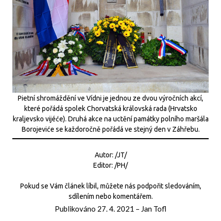
Pietní shromáždění ve Vídni je jednou ze dvou výročních akcí,
které pořádá spolek Chorvatská královská rada (Hrvatsko
kraljevsko vijéće). Druhá akce na uctění památky polního maršála
Borojeviće se každoročně pořádá ve stejný den v Záhřebu.
Autor: /JT/
Editor: /PH/
Pokud se Vám článek líbil, můžete nás podpořit sledováním,
sdílením nebo komentářem.
Publikováno
27. 4. 2021
–
Jan Tofl