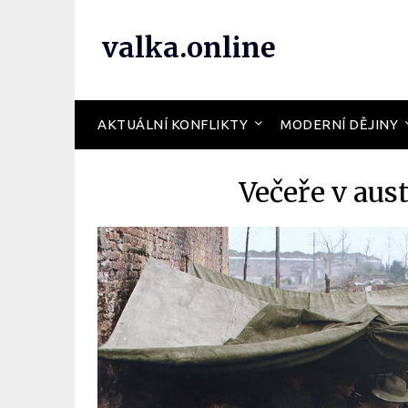
valka.online
AKTUÁLNÍ KONFLIKTY
MODERNÍ DĚJINY
Večeře v au