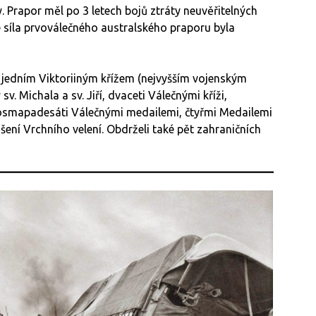
y. Prapor měl po 3 letech bojů ztráty neuvěřitelných
 síla prvoválečného australského praporu byla
i jedním Viktoriiným křížem (nejvyšším vojenským
v. Michala a sv. Jiří, dvaceti Válečnými kříži,
 osmapadesáti Válečnými medailemi, čtyřmi Medailemi
šení Vrchního velení. Obdrželi také pět zahraničních