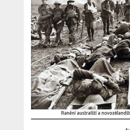
Ranění australští a novozélandšt
Au