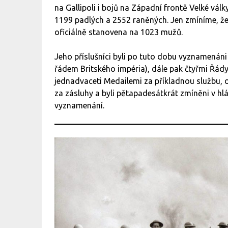
na Gallipoli i bojů na Západní frontě Velké válk
1199 padlých a 2552 raněných. Jen zmíníme, že
oficiálně stanovena na 1023 mužů.
Jeho příslušníci byli po tuto dobu vyznamenán
řádem Britského impéria), dále pak čtyřmi Řády s
jednadvaceti Medailemi za příkladnou službu,
za zásluhy a byli pětapadesátkrát zmíněni v hlá
vyznamenání.