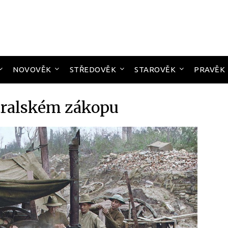
NOVOVĚK
STŘEDOVĚK
STAROVĚK
PRAVĚK
stralském zákopu