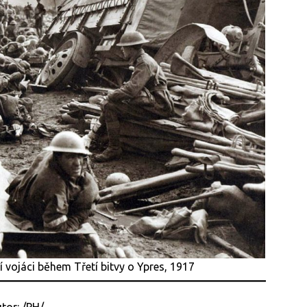
í vojáci během Třetí bitvy o Ypres, 1917
tor: /PH/