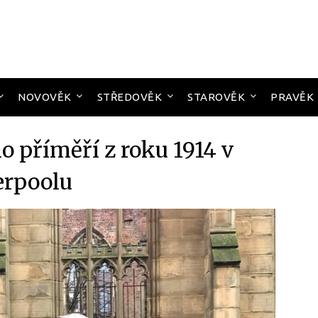
NOVOVĚK
STŘEDOVĚK
STAROVĚK
PRAVĚK
 příměří z roku 1914 v
erpoolu