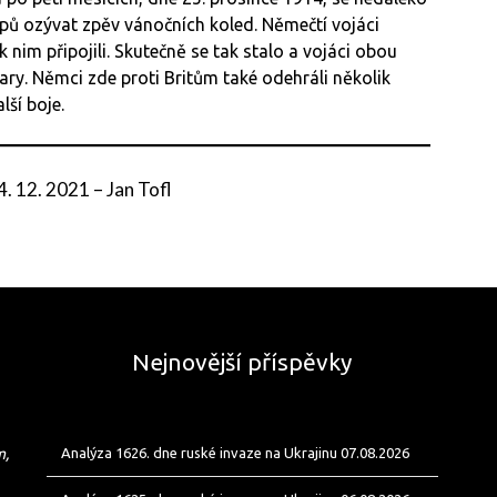
pů ozývat zpěv vánočních koled. Němečtí vojáci
k nim připojili. Skutečně se tak stalo a vojáci obou
ry. Němci zde proti Britům také odehráli několik
ší boje.
4. 12. 2021
–
Jan Tofl
Nejnovější příspěvky
m,
Analýza 1626. dne ruské invaze na Ukrajinu 07.08.2026