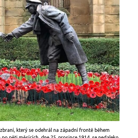
d zbraní, který se odehrál na západní frontě během
 po pěti měsících, dne 25. prosince 1914, se nedaleko