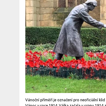
Vánoční příměří je označení pro neoficiální kli
Vánoc v roce 1914. Válka začala v srpnu 1914 a