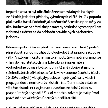
Reparti d’assalto byl oficiální název samostatných italských
zvláštních jednotek pěchoty, vytvořených v létě 1917 z popudu
plukovníka Bassi. Podobně jako německé Stosstruppen měly za
úkol infiltrovat nepřátelské postavení, následně vytvořit průlom
v obraně a udržet se do příchodu pravidelných pěchotních
jednotek.
Úderným jednotkám se před masivním nasazením tanků podařilo
přinést potřebnou mobilitu do dlouhodobě stagnující zákopové
války. Vyzbrojeni často jen pistolemi, útočnými noži a granáty se
vrhali do nepřátelských linií, kde díky své agresivitě a
obdivuhodné odvaze byli schopni vítězně vybojovat mnoho
střetnutí. Jejich příkladné, avšak krví vykoupené úspěchy (často
30-50% padlých) v boji byly posléze hojně využívány vlastní
propagandou a není divu, že získali mimořádné místo v italské
válečné historii. Pro zajímavost uveďme, že italský elitní 9.
prapor útočných výsadkářů ‚Col Moschin‘ odvozuje svůj původ
právě od prvoválečných úderných oddílů arditů.
Odkaz „odvážných“ tedy žil dál i po skončení bojů. Například