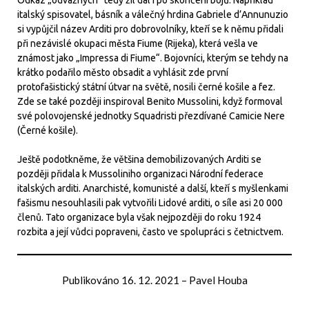
italský spisovatel, básník a válečný hrdina Gabriele d’Annunuzio
si vypůjčil název Arditi pro dobrovolníky, kteří se k němu přidali
při nezávislé okupaci města Fiume (Rijeka), která vešla ve
známost jako „Impressa di Fiume“. Bojovníci, kterým se tehdy na
krátko podařilo město obsadit a vyhlásit zde první
protofašistický státní útvar na světě, nosili černé košile a fez.
Zde se také později inspiroval Benito Mussolini, když formoval
své polovojenské jednotky Squadristi přezdívané Camicie Nere
(Černé košile).
Ještě podotkněme, že většina demobilizovaných Arditi se
později přidala k Mussoliniho organizaci Národní federace
italských arditi. Anarchisté, komunisté a další, kteří s myšlenkami
fašismu nesouhlasili pak vytvořili Lidové arditi, o síle asi 20 000
členů. Tato organizace byla však nejpozději do roku 1924
rozbita a její vůdci popraveni, často ve spolupráci s četnictvem.
Publikováno
16. 12. 2021
–
Pavel Houba