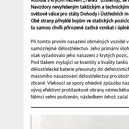
Navzdory nevyřešeným taktickým a technickým
světové válce pro státy Dohody i Ústředních mo
Obě strany přivyklé bojům ve statických pozicí
tu samou chvíli přirozeně začíná vznikat i úpln
Při tomto prvním nasazení obrněných vozidel v 
samozřejmě dělostřelectvo. Jeho primární úloha 
však vyžadovalo jeho nasazení z krytých pozic,
Pod tlakem zvyšující se kvantity a kvality ta
dělostřelecké baterie přesunuty do defenzivní
masivního nasazování dělostřelectva pro útočné
zbraně. Vlekoucí se spory ohledně způsobu nas
vývoj efektivní protitankové obrany německého
Němci velmi podceněn, následkem čehož začal v