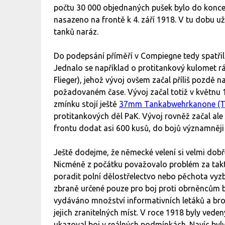
počtu 30 000 objednaných pušek bylo do konce
nasazeno na frontě k 4. září 1918. V tu dobu už
tanků naráz.
Do podepsání příměří v Compiegne tedy spatřilo
Jednalo se například o protitankový kulomet 
Flieger), jehož vývoj ovšem začal příliš pozdě 
požadovaném čase. Vývoj začal totiž v květnu 
zmínku stojí ještě
37mm Tankabwehrkanone (T
protitankových děl PaK. Vývoj rovněž začal ale
frontu dodat asi 600 kusů, do bojů významněji
Ještě dodejme, že německé velení si velmi dob
Nicméně z počátku považovalo problém za taktic
poradit polní dělostřelectvo nebo pěchota vy
zbraně určené pouze pro boj proti obrněncům b
vydáváno množství informativních letáků a bro
jejich zranitelných míst. V roce 1918 byly veden
ukazoval boj v reálných podmínkách. Navíc b