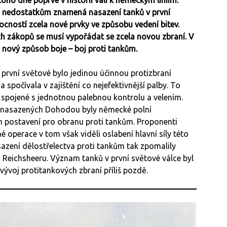
 nedostatkům znamená nasazení tanků v první
cností zcela nové prvky ve způsobu vedení bitev.
ch zákopů se musí vypořádat se zcela novou zbraní. V
ě nový způsob boje – boj proti tankům.
první světové bylo jedinou účinnou protizbraní
spočívala v zajištění co nejefektivnější palby. To
 spojené s jednotnou palebnou kontrolu a velením.
nků nasazených Dohodou byly německé polní
ch postavení pro obranu proti tankům. Proponenti
 operace v tom však viděli oslabení hlavní síly této
azení dělostřelectva proti tankům tak zpomalily
 Reichsheeru. Význam tanků v první světové válce byl
ývoj protitankových zbraní příliš pozdě.