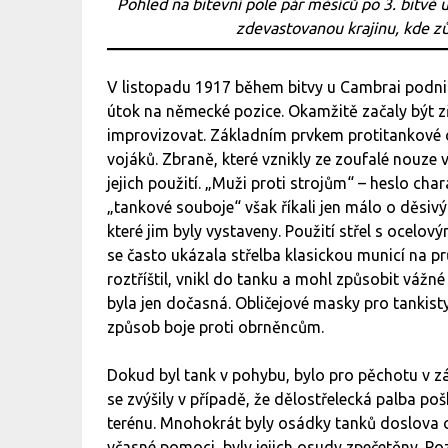
Pohled na bitevní pole pár měsíců po 3. bitvě u 
zdevastovanou krajinu, kde zů
V listopadu 1917 během bitvy u Cambrai podni
útok na německé pozice. Okamžitě začaly být 
improvizovat. Základním prvkem protitankové o
vojáků. Zbraně, které vznikly ze zoufalé nouze 
jejich použití. „Muži proti strojům“ – heslo char
„tankové souboje“ však říkali jen málo o děsivý
které jim byly vystaveny. Použití střel s ocelo
se často ukázala střelba klasickou municí na pr
roztříštil, vnikl do tanku a mohl způsobit vážné
byla jen dočasná. Obličejové masky pro tankisty
způsob boje proti obrněncům.
Dokud byl tank v pohybu, bylo pro pěchotu v z
se zvýšily v případě, že dělostřelecká palba p
terénu. Mnohokrát byly osádky tanků doslova o
včasné pomoci, byly jejich osudy zpečetěny. 