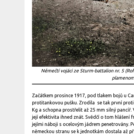
Němečtí vojáci ze Sturm-battalion nr. 5 (R
plamenome
Začátkem prosince 1917, pod tlakem bojů u Cam
protitankovou pušku. Zrodila se tak první pro
Kg a schopna prostřelit až 25 mm silný pancíř.
její efektivita ihned znát. Svědčí o tom hlášen
jejími náboji s ocelovým jádrem penetrovány. P
německou stranu se k jednotkám dostala až př