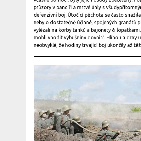
průzory v pancíři a mrtvé úhly s všudypřítomn
defenzivní boj. Útočící pěchota se často snaži
nebylo dostatečně účinné, spojených granátů 
vylézali na korby tanků a bajonety či lopatkami,
mohli vhodit výbušniny dovnitř. Hlínou a drny u
neobvyklé, že hodiny trvající boj ukončily až 