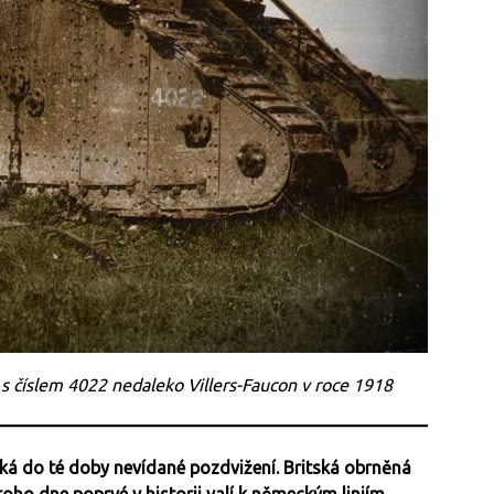
s číslem 4022 nedaleko Villers-Faucon v roce 1918
uká do té doby nevídané pozdvižení. Britská obrněná
toho dne poprvé v historii valí k německým liniím.