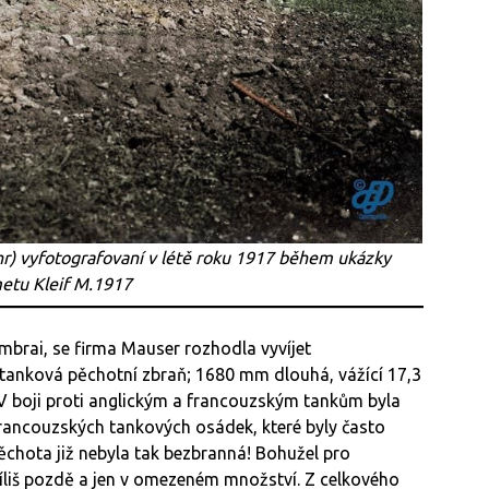
ohr) vyfotografovaní v létě roku 1917 během ukázky
tu Kleif M.1917
brai, se firma Mauser rozhodla vyvíjet
titanková pěchotní zbraň; 1680 mm dlouhá, vážící 17,3
 V boji proti anglickým a francouzským tankům byla
í francouzských tankových osádek, které byly často
ěchota již nebyla tak bezbranná! Bohužel pro
íliš pozdě a jen v omezeném množství. Z celkového