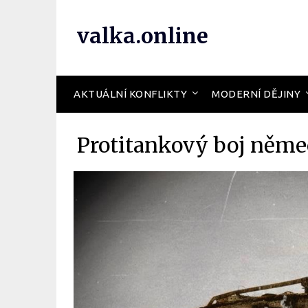
valka.online
AKTUÁLNÍ KONFLIKTY
MODERNÍ DĚJINY
Protitankový boj něme