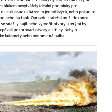
ým hlukem nevytvářely ideální podmínky pro
la oslepit osádku házením jednotlivých, nebo pokud to
pod nebo na tank. Opravdu stateční muži dokonce
 se snažily najít nebo vytvořit otvory, kterými by
cpávali pozorovací otvory a střílny. Nebylo
těžké kulomety nebo minometná palba.