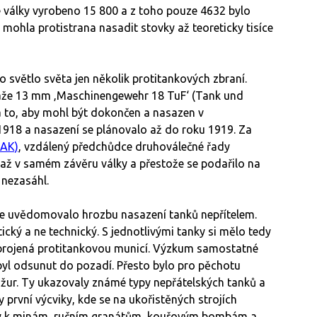
 války vyrobeno 15 800 a z toho pouze 4632 bylo
 mohla protistrana nasadit stovky až teoreticky tisíce
 světlo světa jen několik protitankových zbraní.
ráže 13 mm ‚Maschinengewehr 18 TuF‘ (Tank und
na to, aby mohl být dokončen a nasazen v
1918 a nasazení se plánovalo až do roku 1919. Za
AK)
, vzdálený předchůdce druhoválečné řady
 až v samém závěru války a přestože se podařilo na
 nezasáhl.
ře uvědomovalo hrozbu nasazení tanků nepřítelem.
ký a ne technický. S jednotlivými tanky si mělo tedy
zbrojená protitankovou municí. Výzkum samostatné
yl odsunut do pozadí. Přesto bylo pro pěchotu
žur. Ty ukazovaly známé typy nepřátelských tanků a
y první výcviky, kde se na ukořistěných strojích
yly k minám, ručním granátům, kouřovým bombám a