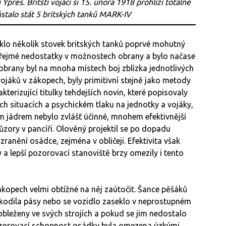
Ypres. Britští vojáci si 15. února 1918 prohlíží totálně
stalo stát 5 britských tanků MARK-IV
klo několik stovek britských tanků poprvé mohutný
zřejmé nedostatky v možnostech obrany a bylo načase
brany byl na mnoha místech boj zblízka jednotlivých
vojáků v zákopech, byly primitivní stejně jako metody
akterizující titulky tehdejších novin, které popisovaly
ch situacích a psychickém tlaku na jednotky a vojáky,
vým jádrem nebylo zvlášť účinné, mnohem efektivnější
ůzory v pancíři. Olověný projektil se po dopadu
 zranění osádce, zejména v obličeji. Efektivita však
 a lepší pozorovací stanoviště brzy omezily i tento
ákopech velmi obtížné na něj zaútočit. Šance pěšáků
oškodila pásy nebo se vozidlo zaseklo v neprostupném
bleženy ve svých strojích a pokud se jim nedostalo
Pozorovací schopnost osádky byla omezena úzkými