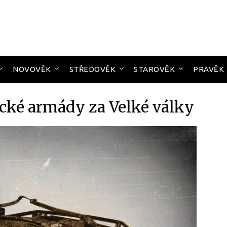
NOVOVĚK
STŘEDOVĚK
STAROVĚK
PRAVĚK
cké armády za Velké války