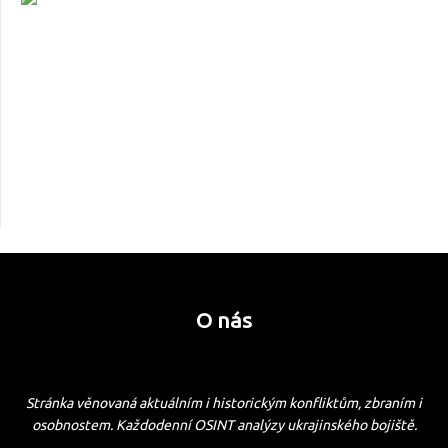
O nás
Stránka věnovaná aktuálním i historickým konfliktům, zbraním i
osobnostem. Každodenní OSINT analýzy ukrajinského bojiště.