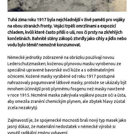
Tuhá zima roku 1917 byla nejchladnější v živé paměti pro vojáky
na obou stranách fronty. Vojáci trpěli omrzlinami a expozicí
chladem, kvůli které často přišli o uši, nos či prsty na zkřehlých
končetinách. Bahnité stěny zákopů ztvrdly jako cihly a jídlo nebo
vodu bylo téměř nemožné konzumovat.
Německé jednotky zobrazené na obrázku používají novou
Lederschutzmasken; koženou plynovou masku vyrobenou ze
speciálně upravené bavorské ovčí kůže a s odnímatelnými
očnicemi. Kožené masky vyráběné od roku 1917 postupně
nahrazovaly pogumované látkové masky, protože se ukázaly být
mnohem účinnější proti plynnému fosgenu než masky navržené
v roce 1915. Nicméně maska zakrývala vojákovi pouze oči a ústa,
aby omezila zranění chemickým plynem, ale zbytek hlavy zůstal
zcela nezakrytý.
Zajímavostí je, že spojenecké mocnosti brali nový typ masek jako
jasný důkaz, že materiální nedostatek v německé výrobě si
vynutil radikální změny vybavení.