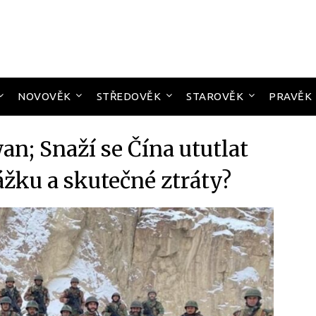
NOVOVĚK
STŘEDOVĚK
STAROVĚK
PRAVĚK
an; Snaží se Čína ututlat
žku a skutečné ztráty?