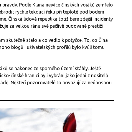
u pravdy. Podle Klana nejvíce čínských vojáků zemřelo
ebrodit rychle tekoucí řeku při teplotě pod bodem
. Čínská lidová republika totiž bere zdejší incidenty
uje za velkou ránu své pečlivě budované prestiži.
am skutečně stalo a co vedlo k potyčce. To, co Čína
ho blogů i uživatelských profilů bylo kvůli tomu
ojáků se nakonec ze sporného území stáhly. Ještě
icko-čínské hranici byli vybráni jako jedni z nositelů
ádě. Někteří pozorovatelé to považují za neúnosnou