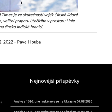
 Times je ve skutečnosti voják Čínské lidové
 velitel praporu útočícího v prostoru Linie
na čínsko-indické hranicí.
 2. 2022
–
Pavel Houba
Nejnovější příspěvky
m,
Analýza 1626. dne ruské invaze na Ukrajinu 07.08.2026
Analýza 1625. dne ruské invaze na Ukrajinu 06.08.2026