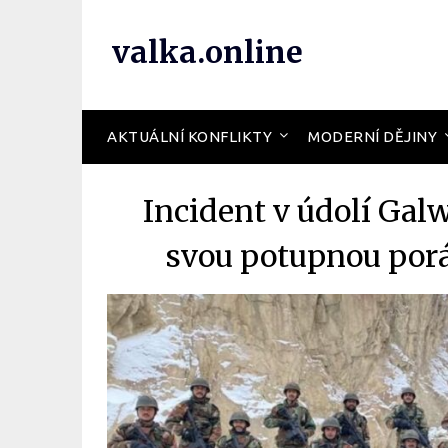
valka.online
AKTUÁLNÍ KONFLIKTY
MODERNÍ DĚJINY
Incident v údolí Galw
svou potupnou porá