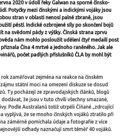
června 2020 v údolí řeky Galwan na sporné čínsko-
lidí. Potyčky mezi čínskými a indickými vojáky jsou
obou stran v oblasti nenosí palné zbraně, jsou
užití pěstí. Indické ozbrojené síly po skončení bojů
ít na svědomí pády z výšky. Čínská strana zprvu
ověda nám mohlo posloužit udělení čtyř medailí post
 přiznala Čína 4 mrtvé a jednoho raněného. Jak ale
ovinářů, počet padlých příslušníků ČLA by mohl být
ež rok zaměřovat zejména na reakce na čínském
u zájmu státní moci na omezení diskuze se dosud
ů. Ty pocházejí ze zpravodajských článků, blogů
 dodávat, že jsou v tuto chvíli všechny smazané,
vy. Podle Australanů totiž utrpěli Číňané „zdrcující
 vyplývá, že se mnoho čínských vojáků ztratilo při
Čína záměrně pomíchala údaje a fotografie z více
 nejnovější odhady naznačují smrt téměř 40 vojáků.