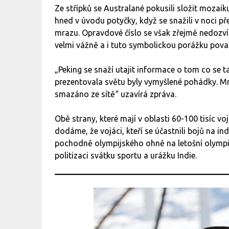
Ze střípků se Australané pokusili složit mozaik
hned v úvodu potyčky, když se snažili v noci př
mrazu. Opravdové číslo se však zřejmě nedozvíme
velmi vážně a i tuto symbolickou porážku považ
„Peking se snaží utajit informace o tom co se t
prezentovala světu byly vymyšlené pohádky. Mno
smazáno ze sítě“ uzavírá zpráva.
Obě strany, které mají v oblasti 60-100 tisíc v
dodáme, že vojáci, kteří se účastnili bojů na ind
pochodně olympijského ohně na letošní olympi
politizaci svátku sportu a urážku Indie.