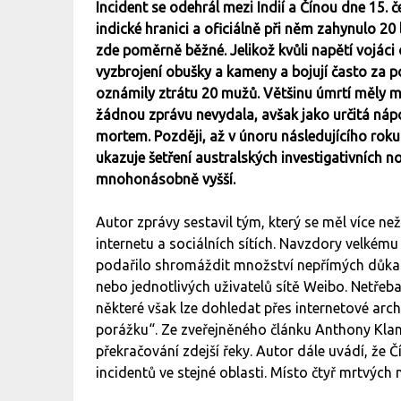
Incident se odehrál mezi Indií a Čínou dne 15. 
indické hranici a oficiálně při něm zahynulo 20 
zde poměrně běžné. Jelikož kvůli napětí vojáci 
vyzbrojení obušky a kameny a bojují často za po
oznámily ztrátu 20 mužů. Většinu úmrtí měly m
žádnou zprávu nevydala, avšak jako určitá náp
mortem. Později, až v únoru následujícího roku
ukazuje šetření australských investigativních n
mnohonásobně vyšší.
Autor zprávy sestavil tým, který se měl více n
internetu a sociálních sítích. Navzdory velkém
podařilo shromáždit množství nepřímých důkaz
nebo jednotlivých uživatelů sítě Weibo. Netřeba
některé však lze dohledat přes internetové archi
porážku“. Ze zveřejněného článku Anthony Klana
překračování zdejší řeky. Autor dále uvádí, že 
incidentů ve stejné oblasti. Místo čtyř mrtvých