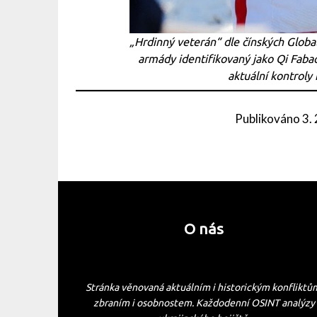
„Hrdinný veterán“ dle čínských Global
armády identifikovaný jako Qi Fabao,
aktuální kontroly 
Publikováno
3.
O nás
Stránka věnovaná aktuálním i historickým konfliktů
zbraním i osobnostem. Každodenní OSINT analýzy