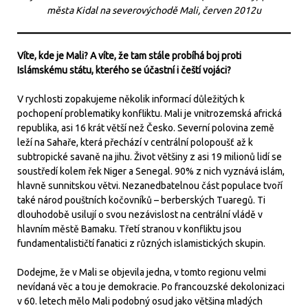
města Kidal na severovýchodě Mali, červen 2012u
Víte, kde je Mali? A víte, že tam stále probíhá boj proti
Islámskému státu, kterého se účastní i čeští vojáci?
V rychlosti zopakujeme několik informací důležitých k
pochopení problematiky konfliktu. Mali je vnitrozemská africká
republika, asi 16 krát větší než Česko. Severní polovina země
leží na Sahaře, která přechází v centrální polopoušť až k
subtropické savaně na jihu. Život většiny z asi 19 milionů lidí se
soustředí kolem řek Niger a Senegal. 90% z nich vyznává islám,
hlavně sunnitskou větvi. Nezanedbatelnou část populace tvoří
také národ pouštních kočovníků – berberských Tuaregů. Ti
dlouhodobě usilují o svou nezávislost na centrální vládě v
hlavním městě Bamaku. Třetí stranou v konfliktu jsou
fundamentalističtí fanatici z různých islamistických skupin.
Dodejme, že v Mali se objevila jedna, v tomto regionu velmi
nevídaná věc a tou je demokracie. Po francouzské dekolonizaci
v 60. letech mělo Mali podobný osud jako většina mladých