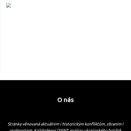
O nás
Stránka věnovaná aktuálním i historickým konfliktům, zbraním i
osobnostem. Každodenní OSINT analýzy ukrajinského bojiště.