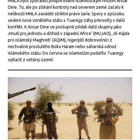
MNLA bylo zpočátku podporováno islamistickým hnutím Ansar
Dine. To, ale po získání kontroly nad severem země začalo k
nelibosti MNLA zavádět striktní právo šaría. Spory o způsobu
vedení nově vzniklého státu s Tuaregy záhy přerostly v další
konflikt. K Ansar Dine se postupně přidali další skupiny jako
‚Hnutí pro jednotu a džihád v západní Africe‘ (MUJAO), ‚Al-Kájda
pro islámský Maghreb‘ (AQIM), nigerijští dobrovolníci z
nechvalně proslulého Boko Haram nebo saharská odnož
Islámského státu. Do června se islamistům podařilo Tuaregy
vytlačit z většiny území.