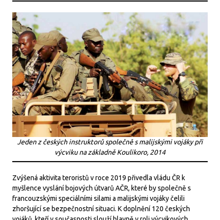
Jeden z českých instruktorů společně s malijskými vojáky při
výcviku na základně Koulikoro, 2014
Zvýšená aktivita teroristů v roce 2019 přivedla vládu ČR k
myšlence vyslání bojových útvarů AČR, které by společně s
francouzskými speciálními silami a malijskými vojáky čelili
zhoršující se bezpečnostní situaci. K doplnění 120 českých
vojáků, kteří v současnosti slouží hlavně v roli výcvikových