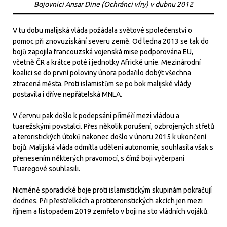
Bojovníci Ansar Dine (Ochránci víry) v dubnu 2012
V tu dobu malijská vláda požádala světové společenství o
pomoc při znovuzískání severu země. Od ledna 2013 se tak do
bojů zapojila francouzská vojenská mise podporována EU,
včetně ČR a krátce poté i jednotky Africké unie. Mezinárodní
koalici se do první poloviny února podařilo dobýt všechna
ztracená města. Proti islamistům se po bok malijské vlády
postavila i dříve nepřátelská MNLA.
V červnu pak došlo k podepsání příměří mezi vládou a
tuarežskými povstalci. Přes několik porušení, ozbrojených střetů
a teroristických útoků nakonec došlo v únoru 2015 k ukončení
bojů. Malijská vláda odmítla udělení autonomie, souhlasila však s
přenesením některých pravomocí, s čímž boji vyčerpaní
Tuaregové souhlasili.
Nicméně sporadické boje proti islamistickým skupinám pokračují
dodnes. Při přestřelkách a protiteroristických akcích jen mezi
říjnem a listopadem 2019 zemřelo v boji na sto vládních vojáků.