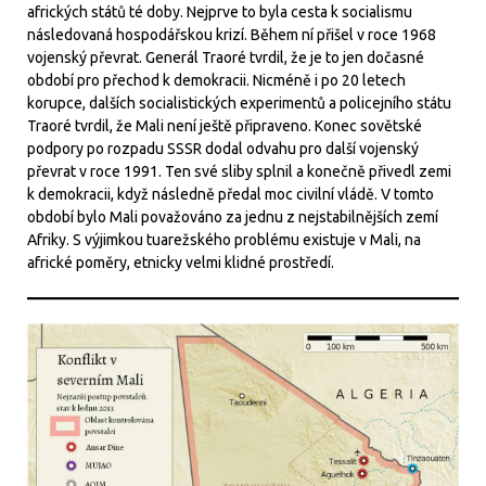
afrických států té doby. Nejprve to byla cesta k socialismu
následovaná hospodářskou krizí. Během ní přišel v roce 1968
vojenský převrat. Generál Traoré tvrdil, že je to jen dočasné
období pro přechod k demokracii. Nicméně i po 20 letech
korupce, dalších socialistických experimentů a policejního státu
Traoré tvrdil, že Mali není ještě připraveno. Konec sovětské
podpory po rozpadu SSSR dodal odvahu pro další vojenský
převrat v roce 1991. Ten své sliby splnil a konečně přivedl zemi
k demokracii, když následně předal moc civilní vládě. V tomto
období bylo Mali považováno za jednu z nejstabilnějších zemí
Afriky. S výjimkou tuarežského problému existuje v Mali, na
africké poměry, etnicky velmi klidné prostředí.