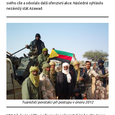
svého cíle a odvolalo další ofenzivní akce. Následně vyhlásilo
nezávislý stát Azawad.
Tuarežstí povstalci při postupu v únoru 2012