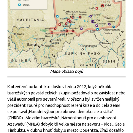
Mapa oblasti bojů
K otevřenému konfliktu došlo v lednu 2012, když několik
tuarežských povstaleckých skupin požadovalo nezávislost nebo
větší autonomii pro severní Mali. V březnu byl svržen malijský
prezident Touré pro neschopnost řešení krize a do čela země
se postavil ‚Národní výbor pro obnovu demokracie a státu‘
(CNRDR). Mezitím tuarežské ‚Národní hnutí pro osvobození
Azawadu‘ (MNLA) dobylo tři velká města na severu – Kidal, Gao a
Timbuktu. V dubnu hnutí dobylo město Douentza, čímž dosáhlo