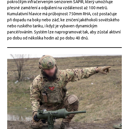
pokročilým infračerveným senzorem SAPIR, který umožňuje
přesné zaměření a odpálení na vzdálenost až 100 metrů.
Kumulativní hlavice má průbojnost 750mm RHA, což postačuje
při dopadu na boky nebo záď, ke zničení jakéhokoli sovětského
nebo ruského tanku, i když je vybaven dynamickým
pancéřováním. Systém lze naprogramovat tak, aby zůstal aktivní
po dobu od několika hodin až po dobu 40 dnů.