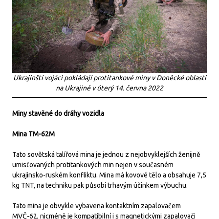
Ukrajinští vojáci pokládají protitankové miny v Doněcké oblasti
na Ukrajině v úterý 14. června 2022
Miny stavěné do dráhy vozidla
Mina TM-62M
Tato sovětská talířová mina je jednou z nejobvyklejších ženijně
umisťovaných protitankových min nejen v současném
ukrajinsko-ruském konfliktu. Mina má kovové tělo a obsahuje 7,5
kg TNT, na techniku pak působí trhavým účinkem výbuchu.
Tato mina je obvykle vybavena kontaktním zapalovačem
MVČ-62, nicméně je kompatibilní i s magnetickými zapalovači