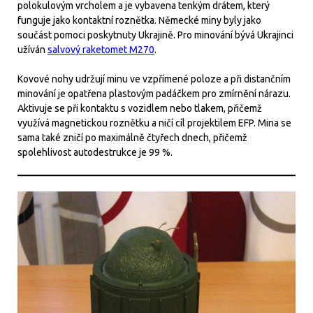
polokulovým vrcholem a je vybavena tenkým drátem, který
funguje jako kontaktní roznětka. Německé miny byly jako
součást pomoci poskytnuty Ukrajině. Pro minování bývá Ukrajinci
užíván
salvový raketomet M270
.
Kovové nohy udržují minu ve vzpřímené poloze a při distančním
minování je opatřena plastovým padáčkem pro zmírnění nárazu.
Aktivuje se při kontaktu s vozidlem nebo tlakem, přičemž
využívá magnetickou roznětku a ničí cíl projektilem EFP. Mina se
sama také zničí po maximálně čtyřech dnech, přičemž
spolehlivost autodestrukce je 99 %.