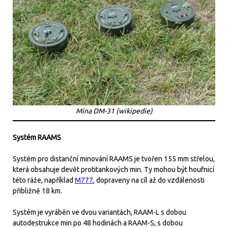
Mina DM-31 (wikipedie)
Systém RAAMS
Systém pro distanční minování RAAMS je tvořen 155 mm střelou,
která obsahuje devět protitankových min. Ty mohou být houfnicí
této ráže, například
M777
, dopraveny na cíl až do vzdálenosti
přibližně 18 km.
Systém je vyráběn ve dvou variantách, RAAM-L s dobou
autodestrukce min po 48 hodinách a RAAM-S, s dobou