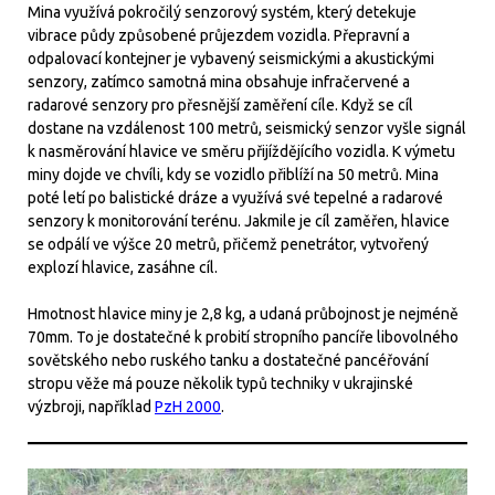
Mina využívá pokročilý senzorový systém, který detekuje
vibrace půdy způsobené průjezdem vozidla. Přepravní a
odpalovací kontejner je vybavený seismickými a akustickými
senzory, zatímco samotná mina obsahuje infračervené a
radarové senzory pro přesnější zaměření cíle. Když se cíl
dostane na vzdálenost 100 metrů, seismický senzor vyšle signál
k nasměrování hlavice ve směru přijíždějícího vozidla. K výmetu
miny dojde ve chvíli, kdy se vozidlo přiblíží na 50 metrů. Mina
poté letí po balistické dráze a využívá své tepelné a radarové
senzory k monitorování terénu. Jakmile je cíl zaměřen, hlavice
se odpálí ve výšce 20 metrů, přičemž penetrátor, vytvořený
explozí hlavice, zasáhne cíl.
Hmotnost hlavice miny je 2,8 kg, a udaná průbojnost je nejméně
70mm. To je dostatečné k probití stropního pancíře libovolného
sovětského nebo ruského tanku a dostatečné pancéřování
stropu věže má pouze několik typů techniky v ukrajinské
výzbroji, například
PzH 2000
.