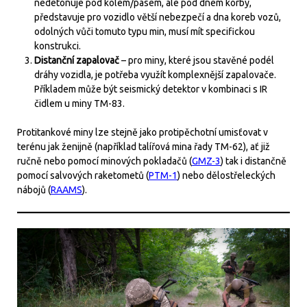
nedetonuje pod kolem/pásem, ale pod dnem korby,
představuje pro vozidlo větší nebezpečí a dna koreb vozů,
odolných vůči tomuto typu min, musí mít specifickou
konstrukci.
Distanční zapalovač
– pro miny, které jsou stavěné podél
dráhy vozidla, je potřeba využít komplexnější zapalovače.
Příkladem může být seismický detektor v kombinaci s IR
čidlem u miny TM-83.
Protitankové miny lze stejně jako protipěchotní umisťovat v
terénu jak ženijně (například talířová mina řady TM-62), ať již
ručně nebo pomocí minových pokladačů (
GMZ-3
) tak i distančně
pomocí salvových raketometů (
PTM-1
) nebo dělostřeleckých
nábojů (
RAAMS
).