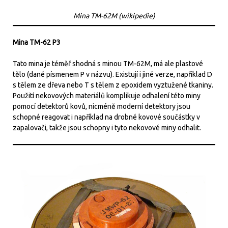
Mina TM-62M (wikipedie)
Mina TM-62 P3
Tato mina je téměř shodná s minou TM-62M, má ale plastové
tělo (dané písmenem P v názvu). Existují i jiné verze, například D
s tělem ze dřeva nebo T s tělem z epoxidem vyztužené tkaniny.
Použití nekovových materiálů komplikuje odhalení této miny
pomocí detektorů kovů, nicméně moderní detektory jsou
schopné reagovat i například na drobné kovové součástky v
zapalovači, takže jsou schopny i tyto nekovové miny odhalit.