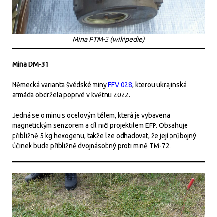
Mina PTM-3 (wikipedie)
Mina DM-31
Německá varianta švédské miny
FFV 028
, kterou ukrajinská
armáda obdržela poprvé v květnu 2022.
Jedná se o minu s ocelovým tělem, která je vybavena
magnetickým senzorem a cíl ničí projektilem EFP. Obsahuje
přibližně 5 kg hexogenu, takže lze odhadovat, že její průbojný
účinek bude přibližně dvojnásobný proti mině TM-72.