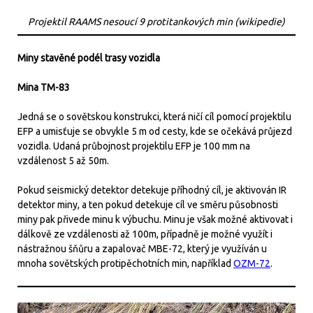
Projektil RAAMS nesoucí 9 protitankových min (wikipedie)
Miny stavěné podél trasy vozidla
Mina TM-83
Jedná se o sovětskou konstrukci, která ničí cíl pomocí projektilu
EFP a umisťuje se obvykle 5 m od cesty, kde se očekává průjezd
vozidla. Udaná průbojnost projektilu EFP je 100 mm na
vzdálenost 5 až 50m.
Pokud seismický detektor detekuje příhodný cíl, je aktivován IR
detektor miny, a ten pokud detekuje cíl ve směru působnosti
miny pak přivede minu k výbuchu. Minu je však možné aktivovat i
dálkově ze vzdálenosti až 100m, případně je možné využít i
nástražnou šňůru a zapalovač MBE-72, který je využíván u
mnoha sovětských protipěchotních min, například
OZM-72
.