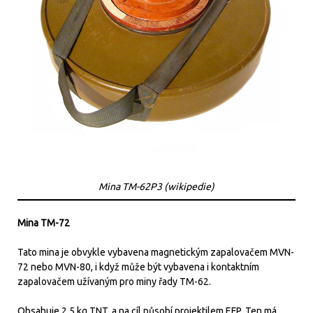
Mina TM-62P3 (wikipedie)
Mina TM-72
Tato mina je obvykle vybavena magnetickým zapalovačem MVN-
72 nebo MVN-80, i když může být vybavena i kontaktním
zapalovačem užívaným pro miny řady TM-62.
Obsahuje 2,5 kg TNT, a na cíl působí projektilem EFP. Ten má