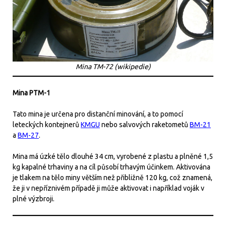
Mina TM-72 (wikipedie)
Mina PTM-1
Tato mina je určena pro distanční minování, a to pomocí
leteckých kontejnerů
KMGU
nebo salvových raketometů
BM-21
a
BM-27
.
Mina má úzké tělo dlouhé 34 cm, vyrobené z plastu a plněné 1,5
kg kapalné trhaviny a na cíl působí trhavým účinkem. Aktivována
je tlakem na tělo miny větším než přibližně 120 kg, což znamená,
že ji v nepříznivém případě ji může aktivovat i například voják v
plné výzbroji.