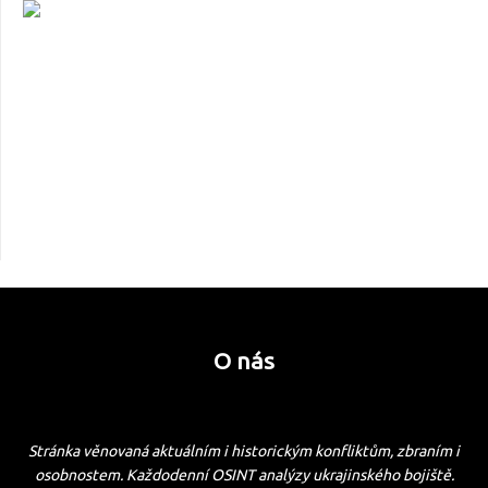
O nás
Stránka věnovaná aktuálním i historickým konfliktům, zbraním i
osobnostem. Každodenní OSINT analýzy ukrajinského bojiště.