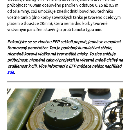
průbojnost 100mm ocelového pancíře v odstupu 0,25 až 0,5 m
od těla miny, což umožňuje zneškodnit libovolnou techniku
včetně tanků (dno korby sovětských tanků je tvořeno ocelovým
plátem o tloušťce 20mm), která nemá dno korby tvořené
vrstveným pancířem stavěným proti tomuto typu min.
Pokud jste se se zkratou EFP setkali poprvé, jedná se o explozí
formovaný penetrátor. Ten je podobný kumulativní střele,
nicméně kovová vložka má tvar mělké misky. To sice snižuje
průbojnost, nicméně takový projektil je výrazně méně citlivý na
vzdálenost k cíli. Více informací o EFP můžete nalézt například
zde
.