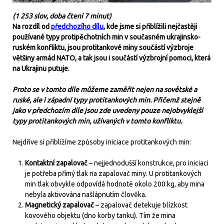
(1 253 slov, doba čtení 7 minut)
Na rozdíl od
předchozího dílu
, kde jsme si přiblížili nejčastěji
používané typy protipěchotních min v současném ukrajinsko-
ruském konfliktu, jsou protitankové miny součástí výzbroje
většiny armád NATO, a tak jsou i součástí výzbrojní pomoci, která
na Ukrajinu putuje.
Proto se v tomto díle můžeme zaměřit nejen na sovětské a
ruské, ale i západní typy protitankových min. Přičemž stejně
jako v předchozím díle jsou zde uvedeny pouze nejobvyklejší
typy protitankových min, užívaných v tomto konfliktu.
Nejdříve si přiblížíme způsoby iniciace protitankových min:
Kontaktní zapalovač
– nejjednodušší konstrukce, pro iniciaci
je potřeba přímý tlak na zapalovač miny. U protitankových
min tlak obvykle odpovídá hodnotě okolo 200 kg, aby mina
nebyla aktivována našlápnutím člověka.
Magnetický zapalovač
– zapalovač detekuje blízkost
kovového objektu (dno korby tanku). Tím že mina