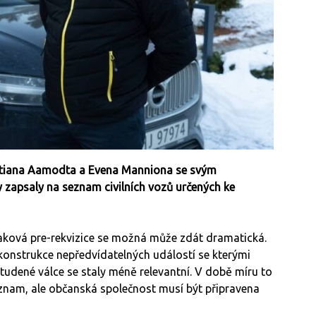
istiana Aamodta a Evena Manniona se svým
 zapsaly na seznam civilních vozů určených ke
„Taková pre-rekvizice se možná může zdát dramatická.
rekonstrukce nepředvídatelných událostí se kterými
 studené válce se staly méně relevantní. V době míru to
ýznam, ale občanská společnost musí být připravena