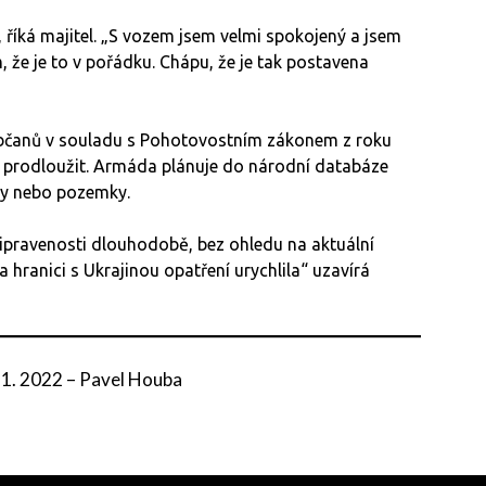
“, říká majitel. „S vozem jsem velmi spokojený a jsem
 že je to v pořádku. Chápu, že je tak postavena
bčanů v souladu s Pohotovostním zákonem z roku
jej prodloužit. Armáda plánuje do národní databáze
vy nebo pozemky.
připravenosti dlouhodobě, bez ohledu na aktuální
 hranici s Ukrajinou opatření urychlila“ uzavírá
 1. 2022
–
Pavel Houba