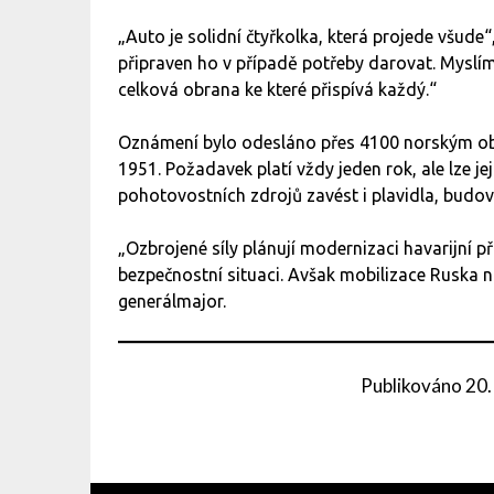
„Auto je solidní čtyřkolka, která projede všude
připraven ho v případě potřeby darovat. Myslím,
celková obrana ke které přispívá každý.“
Oznámení bylo odesláno přes 4100 norským o
1951. Požadavek platí vždy jeden rok, ale lze 
pohotovostních zdrojů zavést i plavidla, budo
„Ozbrojené síly plánují modernizaci havarijní 
bezpečnostní situaci. Avšak mobilizace Ruska na
generálmajor.
Publikováno
20.