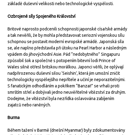
základě duševní velikosti nebo technologické vyspělosti.
Ozbrojené síly Spojeného Království
Britové naprosto podcenili schopnosti japonské císařské armády
a tak nevěřili, že by mohla představovat seriozní vojenskou sílu
schopnou se postavit moderní evropské armádě. Japonská síla
se, ale naplno představila při útoku na Pearl Harbor a následným
vpádem do jihovýchodní Asie. Pád “nedobytného” Singapuru
způsobil šok a společně s potopením bitevní lodi Prince of
Wales silně otřesl britskou morálkou. Japonci věřili, že oplývají
nadpřirozenou duševní silou ‘Seishin’, která jim umožní zničit
technologicky vyspělejšího nepřítele a učiní je neporazitelnými.
S fanatickým odhodláním a pokřikem “Banzai!” se vrhali proti
smrštím střel a dobývali jedno neuvěřitelné vítězství za druhým.
Dodejme, že vítězství byla nezřídka oslavována zabíjením
zajatců nebo raněných.
Burma
Během tažení v Barmě (dnešní Myanmar) byly zdokumentovány