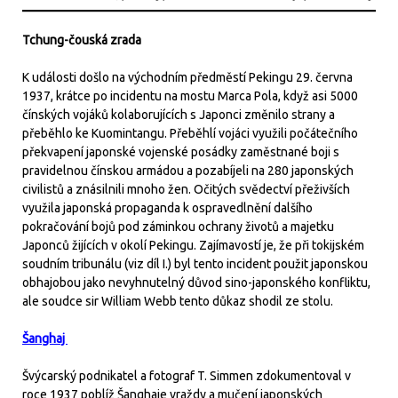
Tchung-čouská zrada
K události došlo na východním předměstí Pekingu 29. června
1937, krátce po incidentu na mostu Marca Pola, když asi 5000
čínských vojáků kolaborujících s Japonci změnilo strany a
přeběhlo ke Kuomintangu. Přeběhlí vojáci využili počátečního
překvapení japonské vojenské posádky zaměstnané boji s
pravidelnou čínskou armádou a pozabíjeli na 280 japonských
civilistů a znásilnili mnoho žen. Očitých svědectví přeživších
využila japonská propaganda k ospravedlnění dalšího
pokračování bojů pod záminkou ochrany životů a majetku
Japonců žijících v okolí Pekingu. Zajímavostí je, že při tokijském
soudním tribunálu (viz díl I.) byl tento incident použit japonskou
obhajobou jako nevyhnutelný důvod sino-japonského konfliktu,
ale soudce sir William Webb tento důkaz shodil ze stolu.
Šanghaj
Švýcarský podnikatel a fotograf T. Simmen zdokumentoval v
roce 1937 poblíž Šanghaje vraždy a mučení japonských