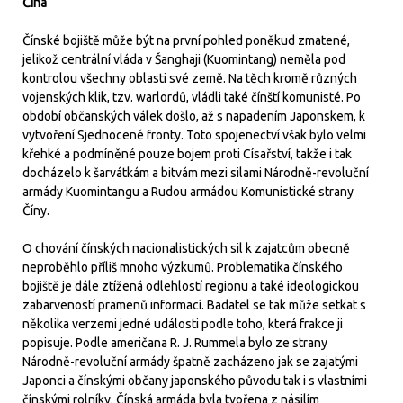
Čína
Čínské bojiště může být na první pohled poněkud zmatené,
jelikož centrální vláda v Šanghaji (Kuomintang) neměla pod
kontrolou všechny oblasti své země. Na těch kromě různých
vojenských klik, tzv. warlordů, vládli také čínští komunisté. Po
období občanských válek došlo, až s napadením Japonskem, k
vytvoření Sjednocené fronty. Toto spojenectví však bylo velmi
křehké a podmíněné pouze bojem proti Císařství, takže i tak
docházelo k šarvátkám a bitvám mezi silami Národně-revoluční
armády Kuomintangu a Rudou armádou Komunistické strany
Číny.
O chování čínských nacionalistických sil k zajatcům obecně
neproběhlo příliš mnoho výzkumů. Problematika čínského
bojiště je dále ztížená odlehlostí regionu a také ideologickou
zabarveností pramenů informací. Badatel se tak může setkat s
několika verzemi jedné události podle toho, která frakce ji
popisuje. Podle američana R. J. Rummela bylo ze strany
Národně-revoluční armády špatně zacházeno jak se zajatými
Japonci a čínskými občany japonského původu tak i s vlastními
čínskými rolníky. Čínská armáda byla tvořena z násilím