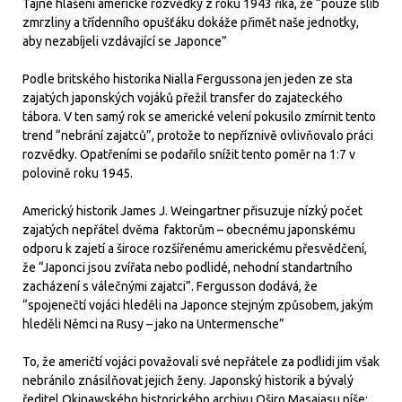
Tajné hlášení americké rozvědky z roku 1943 říká, že “pouze slib
zmrzliny a třídenního opušťáku dokáže přimět naše jednotky,
aby nezabíjeli vzdávající se Japonce”
Podle britského historika Nialla Fergussona jen jeden ze sta
zajatých japonských vojáků přežil transfer do zajateckého
tábora. V ten samý rok se americké velení pokusilo zmírnit tento
trend “nebrání zajatců”, protože to nepříznivě ovlivňovalo práci
rozvědky. Opatřeními se podařilo snížit tento poměr na 1:7 v
polovině roku 1945.
Americký historik James J. Weingartner přisuzuje nízký počet
zajatých nepřátel dvěma faktorům – obecnému japonskému
odporu k zajetí a široce rozšířenému americkému přesvědčení,
že “Japonci jsou zvířata nebo podlidé, nehodní standartního
zacházení s válečnými zajatci”. Fergusson dodává, že
“spojenečtí vojáci hleděli na Japonce stejným způsobem, jakým
hleděli Němci na Rusy – jako na Untermensche”
To, že američtí vojáci považovali své nepřátele za podlidi jim však
nebránilo znásilňovat jejich ženy. Japonský historik a bývalý
ředitel Okinawského historického archivu Oširo Masajasu píše: