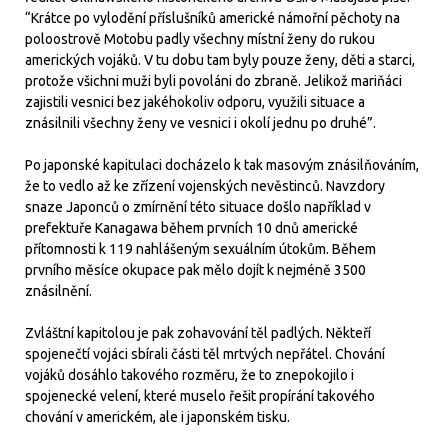
“Krátce po vylodění příslušníků americké námořní pěchoty na
poloostrově Motobu padly všechny místní ženy do rukou
amerických vojáků. V tu dobu tam byly pouze ženy, děti a starci,
protože všichni muži byli povoláni do zbraně. Jelikož mariňáci
zajistili vesnici bez jakéhokoliv odporu, využili situace a
znásilnili všechny ženy ve vesnici i okolí jednu po druhé”.
Po japonské kapitulaci docházelo k tak masovým znásilňováním,
že to vedlo až ke zřízení vojenských nevěstinců. Navzdory
snaze Japonců o zmírnění této situace došlo například v
prefektuře Kanagawa během prvních 10 dnů americké
přítomnosti k 119 nahlášeným sexuálním útokům. Během
prvního měsíce okupace pak mělo dojít k nejméně 3500
znásilnění.
Zvláštní kapitolou je pak zohavování těl padlých. Někteří
spojenečtí vojáci sbírali části těl mrtvých nepřátel. Chování
vojáků dosáhlo takového rozměru, že to znepokojilo i
spojenecké velení, které muselo řešit propírání takového
chování v americkém, ale i japonském tisku.