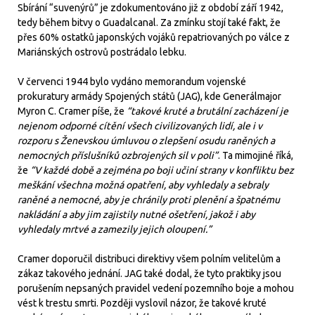
Sbírání “suvenýrů” je zdokumentováno již z období září 1942,
tedy během bitvy o Guadalcanal. Za zmínku stojí také fakt, že
přes 60% ostatků japonských vojáků repatriovaných po válce z
Mariánských ostrovů postrádalo lebku.
V červenci 1944 bylo vydáno memorandum vojenské
prokuratury armády Spojených států (JAG), kde Generálmajor
Myron C. Cramer píše, že
“takové kruté a brutální zacházení je
nejenom odporné cítění všech civilizovaných lidí, ale i v
rozporu s Ženevskou úmluvou o zlepšení osudu raněných a
nemocných příslušníků ozbrojených sil v poli”
. Ta mimojiné říká,
že
“V každé době a zejména po boji učiní strany v konfliktu bez
meškání všechna možná opatření, aby vyhledaly a sebraly
raněné a nemocné, aby je chránily proti plenění a špatnému
nakládání a aby jim zajistily nutné ošetření, jakož i aby
vyhledaly mrtvé a zamezily jejich oloupení.”
Cramer doporučil distribuci direktivy všem polním velitelům a
zákaz takového jednání. JAG také dodal, že tyto praktiky jsou
porušením nepsaných pravidel vedení pozemního boje a mohou
vést k trestu smrti. Později vyslovil názor, že takové kruté