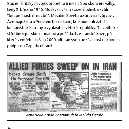
Stažení britských vojsk proběhlo 6 měsíců po skončení války,
tedy 2. března 1946. Moskva ovšem stažení odmítla kvůli
“bezpečnostní hrozbě”. Mezitím Sověti rozšiřovali svůj vliv v
Ázerbajdžánu a Perském Kurdistánu, kde pomohli založit
komunistické strany a vyhlásit sovětské republiky. To vedlo ke
střetům s perskou armádou a počátku tzv. Iránské krize, při
které zemřelo dalších 2000 lidí. Irán svou nezávislost nakonec s
podporou Západu ubránil.
Americké noviny oznamují invazi do Persie