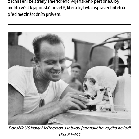
zacházení ze strany amerického vojenského personálu by
mohlo vést k japonské odvetě, která by byla ospravedlnitelná
před mezinárodním právem.
Poručík US Navy McPherson s lebkou japonského vojáka na lodi
USS PT-341