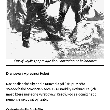
Čínský voják s popravuje ženu obviněnou z kolaborace
Drancování v provincii Hubei
Nacionalistické síly podle Rummela při ústupu z této
středočínské provincie v roce 1943 nařídily evakuaci celých
měst, které následně vyrabovaly. Každý, kdo se odmítl nebo
nemohl evakuovat byl zabit.
Ozbrojené síly Austrálie