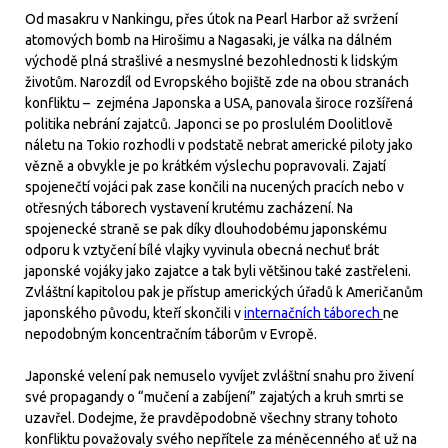
Od masakru v Nankingu, přes útok na Pearl Harbor až svržení
atomových bomb na Hirošimu a Nagasaki, je válka na dálném
východě plná strašlivé a nesmyslné bezohlednosti k lidským
životům. Narozdíl od Evropského bojiště zde na obou stranách
konfliktu – zejména Japonska a USA, panovala široce rozšířená
politika nebrání zajatců. Japonci se po proslulém Doolitlově
náletu na Tokio rozhodli v podstatě nebrat americké piloty jako
vězně a obvykle je po krátkém výslechu popravovali. Zajatí
spojenečtí vojáci pak zase končili na nucených pracích nebo v
otřesných táborech vystavení krutému zacházení. Na
spojenecké straně se pak díky dlouhodobému japonskému
odporu k vztyčení bílé vlajky vyvinula obecná nechuť brát
japonské vojáky jako zajatce a tak byli většinou také zastřeleni.
Zvláštní kapitolou pak je přístup amerických úřadů k Američanům
japonského původu, kteří skončili v
internačních táborech
ne
nepodobným koncentračním táborům v Evropě.
Japonské velení pak nemuselo vyvíjet zvláštní snahu pro živení
své propagandy o “mučení a zabíjení” zajatých a kruh smrti se
uzavřel. Dodejme, že pravděpodobně všechny strany tohoto
konfliktu považovaly svého nepřítele za méněcenného ať už na