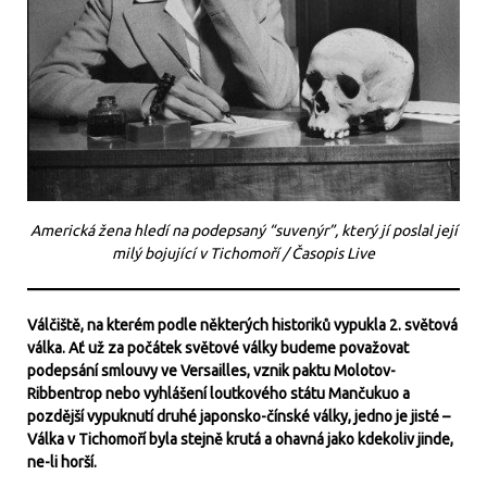
Americká žena hledí na podepsaný “suvenýr”, který jí poslal její
milý bojující v Tichomoří / Časopis Live
Válčiště, na kterém podle některých historiků vypukla 2. světová
válka. Ať už za počátek světové války budeme považovat
podepsání smlouvy ve Versailles, vznik paktu Molotov-
Ribbentrop nebo vyhlášení loutkového státu Mančukuo a
pozdější vypuknutí druhé japonsko-čínské války, jedno je jisté –
Válka v Tichomoří byla stejně krutá a ohavná jako kdekoliv jinde,
ne-li horší.