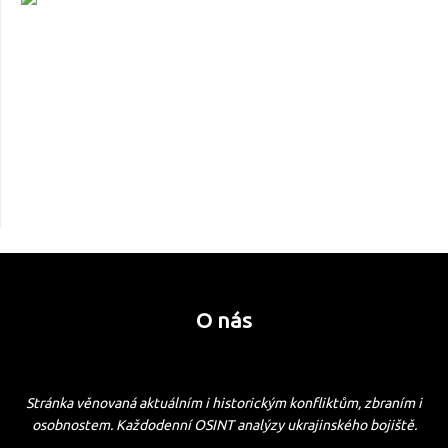
O nás
Stránka věnovaná aktuálním i historickým konfliktům, zbraním i
osobnostem. Každodenní OSINT analýzy ukrajinského bojiště.