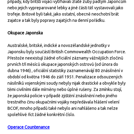
případy, kdy britští vojáci vytrhávali zlaté zuby padlým Japoncům
nebo jejich vypreparované lebky a jiné části těl vystavovali jako
trofeje. Britové byli také, jako ostatní, obecně neochotní brát
zajatce a tak byly popravy zajatých na denní pořádku.
Okupace Japonska
Australské, britské, indické a novozélandské jednotky v
Japonsku byly součástí British Commowealth Occupation Force.
Přestože neexistují žádné oficiální záznamy vážnějších zločinů
prvních tří měsíců okupace japonských ostrovů (od února do
dubna 1946) , oficiální statistiky zaznamenávájí 80 znásilnění v
období od května 1946 do září 1951. Penalizace odsouzených
násilníků vojenskými soudy nebyly nijak drastické a obvykle byly
těmi civilními dále mírněny nebo úplně rušeny. Za zmínku stojí,
že japonská policie v případě zjištění znásilnění nebo jiného
trestného činu okupačními vojáky nepředávala hlášení velení
BCOF, mnoho případů také nebylo ani nahlášeno a tak nelze
spolehlivě říct žádné konkrétní číslo.
Operace Countenance