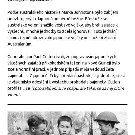
Podle australského historika Marka Johnstona bylo zabíjení
neozbrojených Japonců poměrně běžné. Přestože se
australské velení snažilo vést své vojáky, aby brali zajatce k
výslechu, mnohé jednotky to zcela ignorovali. Toto jednání
samozřejmě odrazovalo japonské vojáky od složení zbraní
Australanům.
Generálmajor Paul Cullen tvrdí, že popravování japonských
válečných zajatců při kokodském tažení na Nové Guineji bylo
zcela normální praxí. V jednom případě měla vedoucí četa
zajmout asi 7 japonců. Ti byli předání následující jednotce, která
je však místo odeslání k výslechu probodala bajonety. Cullen
prohlásil, že
“toto zabíjení sice chápu, ale také, se za něj cítím
vinen”
.