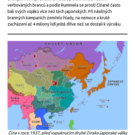
verbovaných branců a podle Rummela se prostí Číňané často
báli svých vojáků více než těch japonských. Při násilných
branných kampaních zemřelo hlady, na nemoce a kruté
zacházení až 4 miliony lidí ještě dříve než se dostali k výcviku.
Čína v roce 1937, před vypuknutím druhé čínsko-japonské války