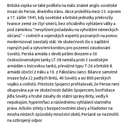
Britská vojska se také podílela na málo známé anglo-sovětské
invazi do Persie, dnešního Iránu. Akce proběhla mezi 25. srpnem
a 17. zářím 1941, kdy sovětské a britské jednotky překročily
hranice země ze čtyř směrů, bez oficiálního vyhlášení války a
pod záminkou “nevyřízení požadavku na vyhoštění německých
občanů” – civilních a vojenských expertů pozvaných na pomoc
modernizovat zaostalý stát. Ve skutečnosti šlo o zajištění
ropných polí a vytvoření koridoru pro pozemní zásobování
Sovětů. Perská armáda s devíti pěšími divizemi a 50
československými tanky LT-38 neměla proti 3 sovětským
armádám s tisícovkou tanků, převážně typu T-26 a britské 8.
armádě útočící z Iráku a 10. z Pákistánu šanci. Bilance samotné
invaze byla 22 padlých Britů, 40 Sovětů a asi 800 perských
vojáků a civilistů. Přestože Spojenci prohlašovali, že Persie není
okupována a je ve skutečnosti dalším Spojencem, konfiskace
jídla Sověty a hrubé zásahy do státní správy Brity, vedly k
nepokojům, hyperinflaci a následnému vyhlášení stanného
práva. Ačkoliv střety s bezpečnostními sbory a hladomor na
mnoha místech způsobily množství obětí, Peršané se nezmohli
na ozbrojený odpor.