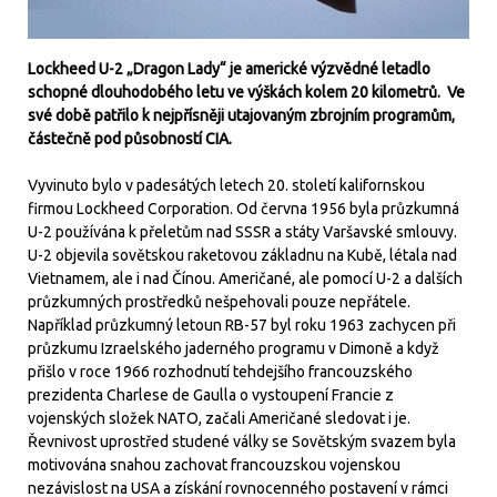
Lockheed U-2 „Dragon Lady“ je americké výzvědné letadlo
schopné dlouhodobého letu ve výškách kolem 20 kilometrů. Ve
své době patřilo k nejpřísněji utajovaným zbrojním programům,
částečně pod působností CIA.
Vyvinuto bylo v padesátých letech 20. století kalifornskou
firmou Lockheed Corporation. Od června 1956 byla průzkumná
U-2 používána k přeletům nad SSSR a státy Varšavské smlouvy.
U-2 objevila sovětskou raketovou základnu na Kubě, létala nad
Vietnamem, ale i nad Čínou. Američané, ale pomocí U-2 a dalších
průzkumných prostředků nešpehovali pouze nepřátele.
Například průzkumný letoun RB-57 byl roku 1963 zachycen při
průzkumu Izraelského jaderného programu v Dimoně a když
přišlo v roce 1966 rozhodnutí tehdejšího francouzského
prezidenta Charlese de Gaulla o vystoupení Francie z
vojenských složek NATO, začali Američané sledovat i je.
Řevnivost uprostřed studené války se Sovětským svazem byla
motivována snahou zachovat francouzskou vojenskou
nezávislost na USA a získání rovnocenného postavení v rámci