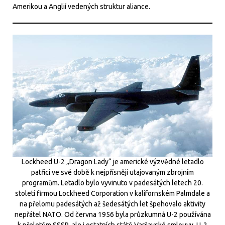
Amerikou a Anglií vedených struktur aliance.
Lockheed U-2 „Dragon Lady“ je americké výzvědné letadlo
patřící ve své době k nejpřísněji utajovaným zbrojním
programům. Letadlo bylo vyvinuto v padesátých letech 20.
století firmou Lockheed Corporation v kalifornském Palmdale a
na přelomu padesátých až šedesátých let špehovalo aktivity
nepřátel NATO. Od června 1956 byla průzkumná U-2 používána