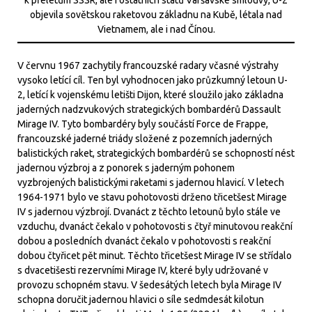
k přeletům SSSR, ale i ostatních států Varšavské smlouvy, U-2
objevila sovětskou raketovou základnu na Kubě, létala nad
Vietnamem, ale i nad Čínou.
V červnu 1967 zachytily francouzské radary včasné výstrahy
vysoko letící cíl. Ten byl vyhodnocen jako průzkumný letoun U-
2, letící k vojenskému letišti Dijon, které sloužilo jako základna
jaderných nadzvukových strategických bombardérů Dassault
Mirage IV. Tyto bombardéry byly součástí Force de Frappe,
francouzské jaderné triády složené z pozemních jaderných
balistických raket, strategických bombardérů se schopností nést
jadernou výzbroj a z ponorek s jaderným pohonem
vyzbrojených balistickými raketami s jadernou hlavicí. V letech
1964-1971 bylo ve stavu pohotovosti drženo třicetšest Mirage
IV s jadernou výzbrojí. Dvanáct z těchto letounů bylo stále ve
vzduchu, dvanáct čekalo v pohotovosti s čtyř minutovou reakční
dobou a posledních dvanáct čekalo v pohotovosti s reakční
dobou čtyřicet pět minut. Těchto třicetšest Mirage IV se střídalo
s dvacetišesti rezervními Mirage IV, které byly udržované v
provozu schopném stavu. V šedesátých letech byla Mirage IV
schopna doručit jadernou hlavici o síle sedmdesát kilotun