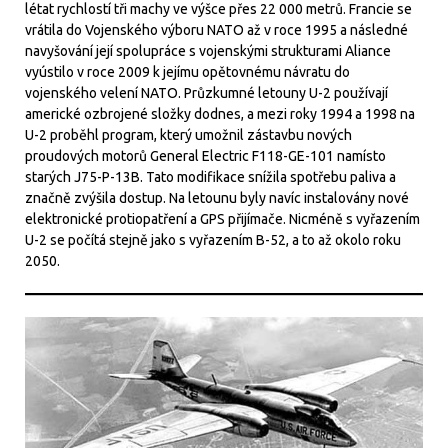
létat rychlostí tři machy ve výšce přes 22 000 metrů. Francie se
vrátila do Vojenského výboru NATO až v roce 1995 a následné
navyšování její spolupráce s vojenskými strukturami Aliance
vyústilo v roce 2009 k jejímu opětovnému návratu do
vojenského velení NATO. Průzkumné letouny U-2 používají
americké ozbrojené složky dodnes, a mezi roky 1994 a 1998 na
U-2 proběhl program, který umožnil zástavbu nových
proudových motorů General Electric F118-GE-101 namísto
starých J75-P-13B. Tato modifikace snížila spotřebu paliva a
značně zvýšila dostup. Na letounu byly navíc instalovány nové
elektronické protiopatření a GPS přijímače. Nicméně s vyřazením
U-2 se počítá stejně jako s vyřazením B-52, a to až okolo roku
2050.