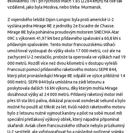
ekvivalentu TNT při rychlosti Mach 1.85 (2284 km/h) na cíle tak
vzdálené, jako byla Moskva, nebo třeba Murmansk.
Z vojenského letiště Dijon-Longvic byla proti americké U-2
vyslána jedna Mirage IIIE z jednotky 2e Escadre de Chasse.
Mirage IIIE byla poháněna proudovým motorem SNECMA Atar
09C s výkonem 41,97 kN bez přídavného spalování a 60,8 kN s
přídavným spalováním. Tento motor francouzskému stíhači
umožňoval vystoupat do výšky okolo 17 000 metrů, což ale na
zachycení U-2 nestačilo, protože ta operovala ve výškách nad 19
000 metrů. Rozdíl více než dvou kilometrů v dostupu vyřešili
Francouzi pomocí přídavného raketového motoru SEPR 844,
který pilot pronásledující Mirage IIIE odpálil ve výšce přibližně 14
000 metrů. SEPR 844 byla umístěna na zádi letounu a
poskytovala dalších 16 kN výkonu, díky kterým mohla Mirage
dosáhnout výšky až 24 000 metrů. Přídavný raketový motor měl
přes tři sta litrů paliva, dokázal pracovat osmdesát sekund a bylo
možné ho použít až třikrát za let. Kvůli nádrži raketového motoru
bylo z letounu nutné vyjmout kanóny a pilot na sobě musel mít
speciální přetlakový výškový oblek, který nápadně připomínal
skafandr. Avšak cílem francouzského stíhače nebylo průzkumný
U-2 sestřelit, ale vyfotografovat ho a následně pořízené snímky