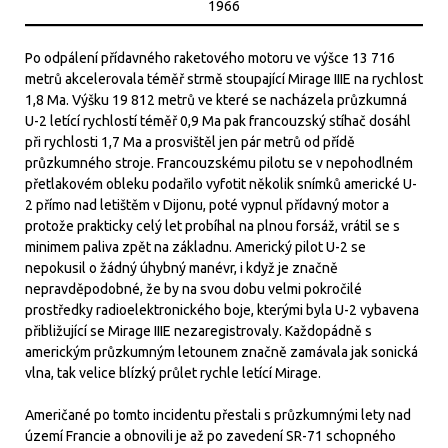
1966
Po odpálení přídavného raketového motoru ve výšce 13 716
metrů akcelerovala téměř strmě stoupající Mirage IIIE na rychlost
1,8 Ma. Výšku 19 812 metrů ve které se nacházela průzkumná
U-2 letící rychlostí téměř 0,9 Ma pak francouzský stíhač dosáhl
při rychlosti 1,7 Ma a prosvištěl jen pár metrů od přídě
průzkumného stroje. Francouzskému pilotu se v nepohodlném
přetlakovém obleku podařilo vyfotit několik snímků americké U-
2 přímo nad letištěm v Dijonu, poté vypnul přídavný motor a
protože prakticky celý let probíhal na plnou forsáž, vrátil se s
minimem paliva zpět na základnu. Americký pilot U-2 se
nepokusil o žádný úhybný manévr, i když je značně
nepravděpodobné, že by na svou dobu velmi pokročilé
prostředky radioelektronického boje, kterými byla U-2 vybavena
přibližující se Mirage IIIE nezaregistrovaly. Každopádně s
americkým průzkumným letounem značně zamávala jak sonická
vlna, tak velice blízký průlet rychle letící Mirage.
Američané po tomto incidentu přestali s průzkumnými lety nad
území Francie a obnovili je až po zavedení SR-71 schopného