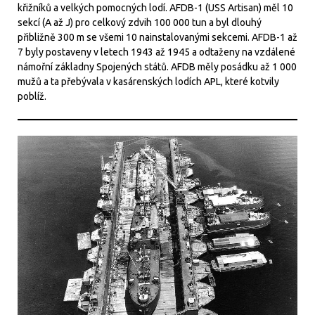
křižníků a velkých pomocných lodí. AFDB-1 (USS Artisan) měl 10
sekcí (A až J) pro celkový zdvih 100 000 tun a byl dlouhý
přibližně 300 m se všemi 10 nainstalovanými sekcemi. AFDB-1 až
7 byly postaveny v letech 1943 až 1945 a odtaženy na vzdálené
námořní základny Spojených států. AFDB měly posádku až 1 000
mužů a ta přebývala v kasárenských lodích APL, které kotvily
poblíž.