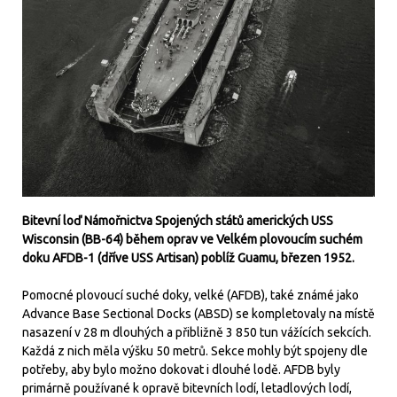
Bitevní loď Námořnictva Spojených států amerických USS
Wisconsin (BB-64) během oprav ve Velkém plovoucím suchém
doku AFDB-1 (dříve USS Artisan) poblíž Guamu, březen 1952.
Pomocné plovoucí suché doky, velké (AFDB), také známé jako
Advance Base Sectional Docks (ABSD) se kompletovaly na místě
nasazení v 28 m dlouhých a přibližně 3 850 tun vážících sekcích.
Každá z nich měla výšku 50 metrů. Sekce mohly být spojeny dle
potřeby, aby bylo možno dokovat i dlouhé lodě. AFDB byly
primárně používané k opravě bitevních lodí, letadlových lodí,