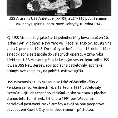
USS Artisan s USS Antelope (IX-109) a LST-120 poblíž námořní
základny Espiritu Santo. Nové Hebrydy, 8. ledna 1945
Kýl USS Missouri byl jako čtvrtá jednotka třídy Iowa položen 20.
ledna 1941 v loděnici Navy Yard ve Filadelfii. Trup byl spuštěn na
vodu 7. prosince 1943. Do služby se loď dostala 16. dubna 1944
a neodkladně se zapojila do válečných operací. V zimě roku
1944 se s USS Missouri připojila ke svým sesterským lodím USS
Iowa a USS New Jersey, aby společně ostřelovaly japonské
průmyslové komplexy na pobřeží ostrova Kjúšú.
USS Wisconsin a USS Missouri se také zúčastnily války v
Perském zálivu. Ve dnech 16. a 17. ledna 1991 ostřelovaly
území Kuvajtu obsazeného iráckými vojsky raketami s plochou
dráhou letu Tomahawk. 24. února 1991 pak Wisconsin
ostřeloval postavení irácké armády a svojí palbou podporoval
osvobození Kuwait City americkou námořní pěchotou.