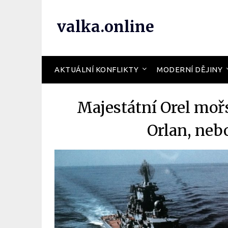
valka.online
AKTUÁLNÍ KONFLIKTY
MODERNÍ DĚJINY
Majestátní Orel mořs
Orlan, nebo