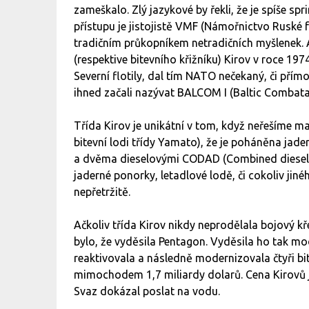
zameškalo. Zlý jazykové by řekli, že je spíše s
přístupu je jistojistě VMF (Námořnictvo Ruské 
tradičním průkopníkem netradičních myšlenek. A
(respektive bitevního křižníku) Kirov v roce 1
Severní flotily, dal tím NATO nečekaný, či přím
ihned začali nazývat BALCOM I (Baltic Combatan
Třída Kirov je unikátní v tom, když neřešíme ma
bitevní lodi třídy Yamato), že je poháněna ja
a dvěma dieselovými CODAD (Combined diesel a
jaderné ponorky, letadlové lodě, či cokoliv j
nepřetržitě.
Ačkoliv třída Kirov nikdy neprodělala bojový kř
bylo, že vyděsila Pentagon. Vyděsila ho tak m
reaktivovala a následně modernizovala čtyři bit
mimochodem 1,7 miliardy dolarů. Cena Kirovů je
Svaz dokázal poslat na vodu.