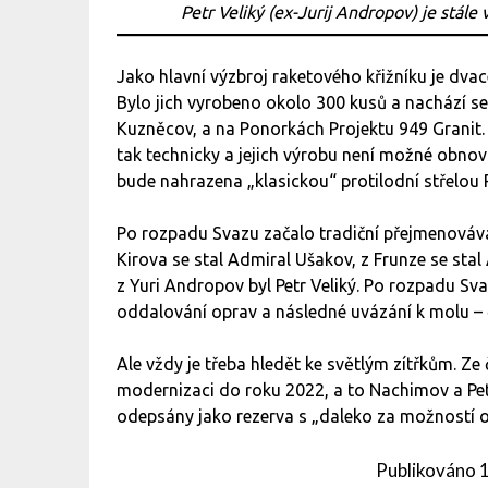
Petr Veliký (ex-Jurij Andropov) je stále 
Jako hlavní výzbroj raketového křižníku je dvace
Bylo jich vyrobeno okolo 300 kusů a nachází se
Kuzněcov, a na Ponorkách Projektu 949 Granit. S
tak technicky a jejich výrobu není možné obnov
bude nahrazena „klasickou“ protilodní střelou 
Po rozpadu Svazu začalo tradiční přejmenovávání
Kirova se stal Admiral Ušakov, z Frunze se stal
z Yuri Andropov byl Petr Veliký. Po rozpadu Sv
oddalování oprav a následné uvázání k molu – 
Ale vždy je třeba hledět ke světlým zítřkům. Ze
modernizaci do roku 2022, a to Nachimov a Petr 
odepsány jako rezerva s „daleko za možností 
Publikováno
1