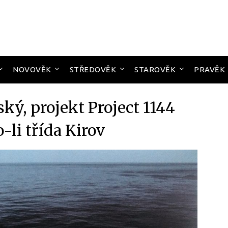
NOVOVĚK
STŘEDOVĚK
STAROVĚK
PRAVĚK
ký, projekt Project 1144
-li třída Kirov