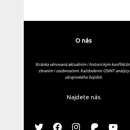
O nás
Stránka věnovaná aktuálním i historickým konfliktů
zbraním i osobnostem. Každodenní OSINT analýzy
ukrajinského bojiště.
Najdete nás