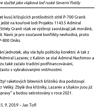
ve službě jako vlajková loď ruské Severní flotily
t kusů křižujících protilodních střel P-700 Granit.
 ještě na kouřové lodi Projektu 1143.5 Admiral
třely Granit však ve výzbroji zaostávají jak morálně,
it. Navíc je pro současné konflikty nevhodná, proto
P-800 Oniks.
 jednotek, aby vše bylo politicky korektní. A tak z
 Admiral Lazarev, z Kalinin se stal Admiral Nachimov a
azu také začalo tradiční podfinancovávání,
často s vybrakovanými vnitřnostmi.
 čtyř raketových bitevních křižníků dva podstoupí
Veliký. Zbylé dva křižníky, Lazarev a Ušakov jsou již
opravy“ a budou sešrotovány v roce 2021.
5. 9. 2019
–
Jan Tofl