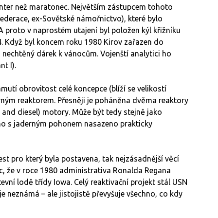
printer než maratonec. Největším zástupcem tohoto
federace, ex-Sovětské námořnictvo), které bylo
 proto v naprostém utajení byl položen kýl křižníku
974. Když byl koncem roku 1980 Kirov zařazen do
o nechtěný dárek k vánocům. Vojenští analytici ho
t I).
mutí obrovitost celé koncepce (blíží se velikostí
derným reaktorem. Přesněji je poháněna dvěma reaktory
nd diesel) motory. Může být tedy stejně jako
iného s jaderným pohonem nasazeno prakticky
est pro který byla postavena, tak nejzásadnější věcí
oc, že v roce 1980 administrativa Ronalda Regana
evní lodě třídy Iowa. Celý reaktivační projekt stál USN
 neznámá – ale jistojistě převyšuje všechno, co kdy