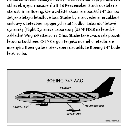
stíhaček a jejich nasazení u B-36 Peacemaker. Studii dostala na
starost firma Boeing, která zvláště zkoumala použití 747 Jumbo
Jet jako létající letadlové lodi. Studie byla provedena na základě
smlouvy s Letectvem spojených států, odbor Laboratoř letové
dynamiky (Flight Dynamics Laboratory (USAF FDL)) na letecké
základně Wright-Patterson v Ohiu. Studie také zvažovala použití
letounu Lockheed C-5A Cargolifter jako nosného letadla, ale
inženýři z Boeingu bez překvapení usoudili, že Boeing 747 bude
lepší volba.