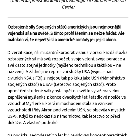
Umělecká představa konceptu Boeingu 747 Airborne Aircraft
Carrier
Ozbrojené síly Spojených států amerických jsou nejmocnější
vojenská síla na světě. S tímto prohlášením se nelze hádat. Ale
málokdo ví, že největší síla americké armády je i její slabina.
Diverzifikace, čili militantní korporativismus v praxi; každá složka
ozbrojených sil má svůj rozpočet, svoje velení, svoje poradce a
své často stejné jednotky (myšleno technikou a taktikou – ne
názvem). A žádné jiné represivní složky USA (vyjma snad
civilních NSA a FBI) si nejdou tak po krku jako USN (Námořnictvo
spojených států) a USAF (Letectvo spojených států). Proto
uprostřed studené války byla opět na světlo vytažena velmi
zaprášená myšlenka z konce dvacátých let: letadlové nosiče ve
vzduchu! Myšlenka, která mimochodem stála za vznikem
vzducholodí třídy Akron pod velením USN, se objevila v myslích
USAF. Když to nedokázalo námořnictvo, tak letectvo to přeci
dokáže. A vlastně podruhé.
Na počátku sedmdesátých let byl revidován koncept parazitních