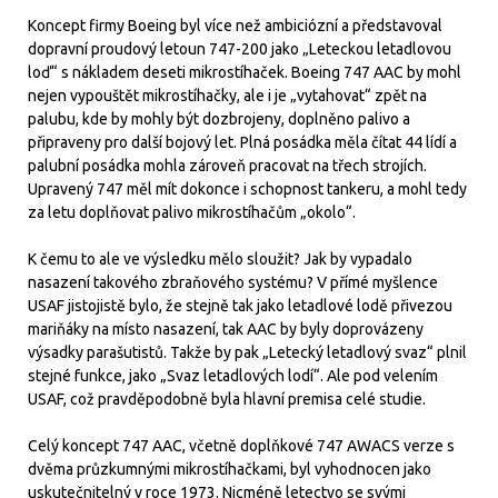
Koncept firmy Boeing byl více než ambiciózní a představoval
dopravní proudový letoun 747-200 jako „Leteckou letadlovou
loď“ s nákladem deseti mikrostíhaček. Boeing 747 AAC by mohl
nejen vypouštět mikrostíhačky, ale i je „vytahovat“ zpět na
palubu, kde by mohly být dozbrojeny, doplněno palivo a
připraveny pro další bojový let. Plná posádka měla čítat 44 lídí a
palubní posádka mohla zároveň pracovat na třech strojích.
Upravený 747 měl mít dokonce i schopnost tankeru, a mohl tedy
za letu doplňovat palivo mikrostíhačům „okolo“.
K čemu to ale ve výsledku mělo sloužit? Jak by vypadalo
nasazení takového zbraňového systému? V přímé myšlence
USAF jistojistě bylo, že stejně tak jako letadlové lodě přivezou
mariňáky na místo nasazení, tak AAC by byly doprovázeny
výsadky parašutistů. Takže by pak „Letecký letadlový svaz“ plnil
stejné funkce, jako „Svaz letadlových lodí“. Ale pod velením
USAF, což pravděpodobně byla hlavní premisa celé studie.
Celý koncept 747 AAC, včetně doplňkové 747 AWACS verze s
dvěma průzkumnými mikrostíhačkami, byl vyhodnocen jako
uskutečnitelný v roce 1973. Nicméně letectvo se svými