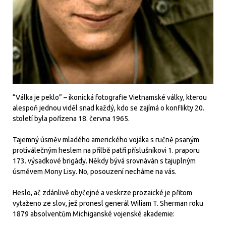
“Válka je peklo” – ikonická fotografie Vietnamské války, kterou
alespoň jednou viděl snad každý, kdo se zajímá o konflikty 20.
století byla pořízena 18. června 1965.
Tajemný úsměv mladého amerického vojáka s ručně psaným
protiválečným heslem na přilbě patří příslušníkovi 1. praporu
173. výsadkové brigády. Někdy bývá srovnáván s tajuplným
úsměvem Mony Lisy. No, posouzení necháme na vás.
Heslo, ač zdánlivě obyčejné a veskrze prozaické je přitom
vytaženo ze slov, jež pronesl generál Wiliam T. Sherman roku
1879 absolventům Michiganské vojenské akademie: