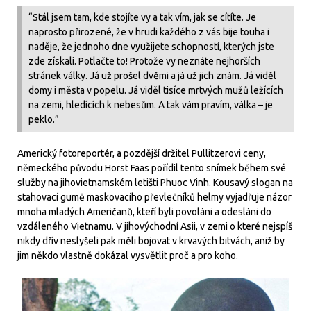
“Stál jsem tam, kde stojíte vy a tak vím, jak se cítíte. Je
naprosto přirozené, že v hrudi každého z vás bije touha i
naděje, že jednoho dne využijete schopností, kterých jste
zde získali. Potlačte to! Protože vy neznáte nejhorších
stránek války. Já už prošel dvěmi a já už jich znám. Já viděl
domy i města v popelu. Já viděl tisíce mrtvých mužů ležících
na zemi, hledících k nebesům. A tak vám pravím, válka – je
peklo.”
Americký fotoreportér, a pozdější držitel Pullitzerovi ceny,
německého původu Horst Faas pořídil tento snímek během své
služby na jihovietnamském letišti Phuoc Vinh. Kousavý slogan na
stahovací gumě maskovacího převlečníků helmy vyjadřuje názor
mnoha mladých Američanů, kteří byli povoláni a odesláni do
vzdáleného Vietnamu. V jihovýchodní Asii, v zemi o které nejspíš
nikdy dřív neslyšeli pak měli bojovat v krvavých bitvách, aniž by
jim někdo vlastně dokázal vysvětlit proč a pro koho.