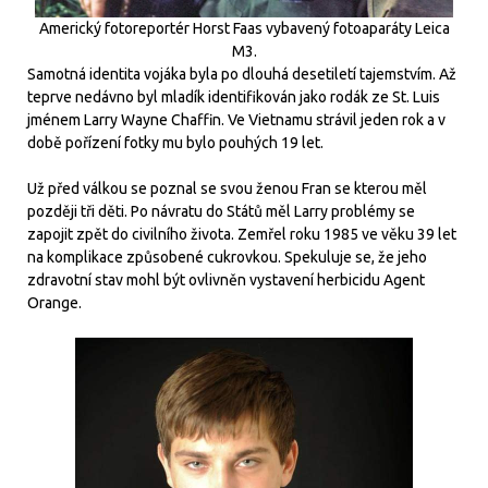
Americký fotoreportér Horst Faas vybavený fotoaparáty Leica
M3.
Samotná identita vojáka byla po dlouhá desetiletí tajemstvím. Až
teprve nedávno byl mladík identifikován jako rodák ze St. Luis
jménem Larry Wayne Chaffin. Ve Vietnamu strávil jeden rok a v
době pořízení fotky mu bylo pouhých 19 let.
Už před válkou se poznal se svou ženou Fran se kterou měl
později tři děti. Po návratu do Států měl Larry problémy se
zapojit zpět do civilního života. Zemřel roku 1985 ve věku 39 let
na komplikace způsobené cukrovkou. Spekuluje se, že jeho
zdravotní stav mohl být ovlivněn vystavení herbicidu Agent
Orange.