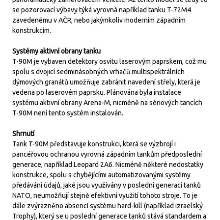
se pozorovací výbavy týká vyrovná například tanku T-72M4
zavedenému v AČR, nebo jakýmkoliv moderním západním
konstrukcím.
Systémy aktivní obrany tanku
T-90M je vybaven detektory osvitu laserovým paprskem, což mu
spolu s dvojicí sedminásobných vrhačů multispektrálních
dýmových granátů umožňuje zabránit navedení střely, která je
vedena po laserovém paprsku. Plánována byla instalace
systému aktivní obrany Arena-M, nicméně na sériových tancích
T-90M není tento systém instalován.
Shrnutí
Tank T-90M představuje konstrukci, která se výzbrojí i
pancéřovou ochranou vyrovná západním tankům předposlední
generace, například Leopard 2A6. Nicméně některé nedostatky
konstrukce, spolu s chybějícími automatizovanými systémy
předávání údajů, jaké jsou využívány v poslední generaci tanků
NATO, neumožňují stejně efektivní využití tohoto stroje. To je
dále zvýrazněno absencí systému hard-kill (například izraelský
Trophy), který se u poslední generace tanků stává standardem a