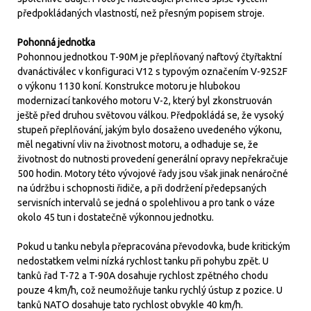
předpokládaných vlastností, než přesným popisem stroje.
Pohonná jednotka
Pohonnou jednotkou T-90M je přeplňovaný naftový čtyřtaktní
dvanáctiválec v konfiguraci V12 s typovým označením V-92S2F
o výkonu 1130 koní. Konstrukce motoru je hlubokou
modernizací tankového motoru V-2, který byl zkonstruován
ještě před druhou světovou válkou. Předpokládá se, že vysoký
stupeň přeplňování, jakým bylo dosaženo uvedeného výkonu,
měl negativní vliv na životnost motoru, a odhaduje se, že
životnost do nutnosti provedení generální opravy nepřekračuje
500 hodin. Motory této vývojové řady jsou však jinak nenáročné
na údržbu i schopnosti řidiče, a při dodržení předepsaných
servisních intervalů se jedná o spolehlivou a pro tank o váze
okolo 45 tun i dostatečně výkonnou jednotku.
Pokud u tanku nebyla přepracována převodovka, bude kritickým
nedostatkem velmi nízká rychlost tanku při pohybu zpět. U
tanků řad T-72 a T-90A dosahuje rychlost zpětného chodu
pouze 4 km/h, což neumožňuje tanku rychlý ústup z pozice. U
tanků NATO dosahuje tato rychlost obvykle 40 km/h.