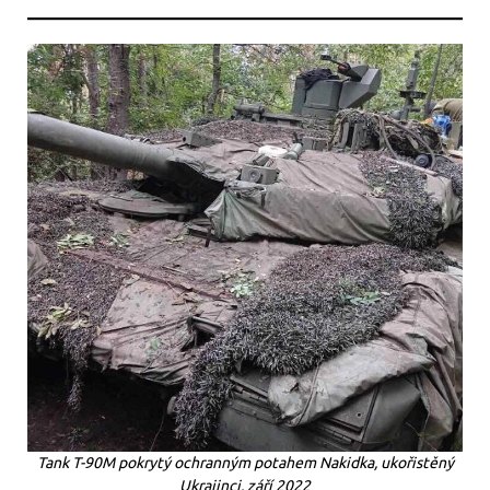
Tank T-90M pokrytý ochranným potahem Nakidka, ukořistěný
Ukrajinci, září 2022