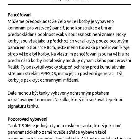
Pancéřování
Můžeme předpokládat že čelo věže i korby je vybaveno
komorami pro vrstvený pancíř, jeho konstrukce a tím ani
předpokládaná odolnost však v současnosti není známa. Boky
korby jsou však jako u předchozích verzí kryty pouze ocelovým
pancířem o tloušťce 8cm, ještě menší tloušťka pancéřování kryje
strop věže a týl korby. Na vlastním pancéřování jsou na věži a na
přední části korby instalovány moduly dynamického pancéřování
Relikt. Ty poskytují vysoký stupeň ochrany proti kumulativním
střelám i střelám APFSDS, mimo jejich poslední generaci. Týl
korby je pak kryt ochrannými mřížemi.
Dále mohou být tanky vybaveny ochranným potahem
označovaným termínem Nakidka, který má snižovat tepelnou
signaturu tanku.
Pozorovací vybavení
Tank T-90M je jediným typem ruského tanku, který je kromě
panoramatického zaměřovače střelce vybaven také
panoramatický zaměřovačem velitele. Až tento model se tedy co