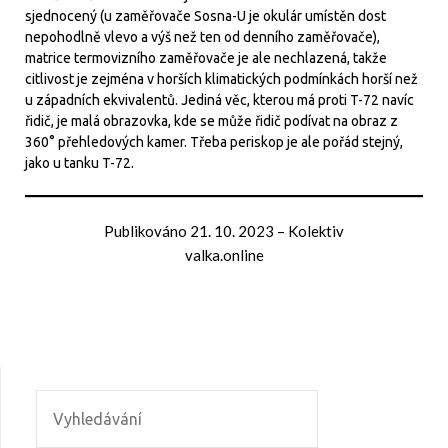
sjednocený (u zaměřovače Sosna-U je okulár umístěn dost
nepohodlně vlevo a výš než ten od denního zaměřovače),
matrice termovizního zaměřovače je ale nechlazená, takže
citlivost je zejména v horších klimatických podmínkách horší než
u západních ekvivalentů. Jediná věc, kterou má proti T-72 navíc
řidič, je malá obrazovka, kde se může řidič podívat na obraz z
360° přehledových kamer. Třeba periskop je ale pořád stejný,
jako u tanku T-72.
Publikováno
21. 10. 2023
–
Kolektiv
valka.online