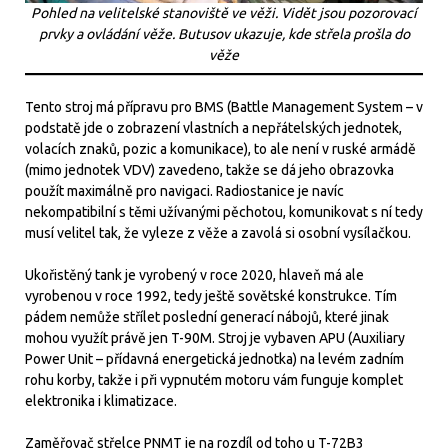
Pohled na velitelské stanoviště ve věži. Vidět jsou pozorovací
prvky a ovládání věže. Butusov ukazuje, kde střela prošla do
věže
Tento stroj má přípravu pro BMS (Battle Management System – v
podstatě jde o zobrazení vlastních a nepřátelských jednotek,
volacích znaků, pozic a komunikace), to ale není v ruské armádě
(mimo jednotek VDV) zavedeno, takže se dá jeho obrazovka
použít maximálně pro navigaci. Radiostanice je navíc
nekompatibilní s těmi užívanými pěchotou, komunikovat s ní tedy
musí velitel tak, že vyleze z věže a zavolá si osobní vysílačkou.
Ukořistěný tank je vyrobený v roce 2020, hlaveň má ale
vyrobenou v roce 1992, tedy ještě sovětské konstrukce. Tím
pádem nemůže střílet poslední generací nábojů, které jinak
mohou využít právě jen T-90M. Stroj je vybaven APU (Auxiliary
Power Unit – přídavná energetická jednotka) na levém zadním
rohu korby, takže i při vypnutém motoru vám funguje komplet
elektronika i klimatizace.
Zaměřovač střelce PNMT je na rozdíl od toho u T-72B3