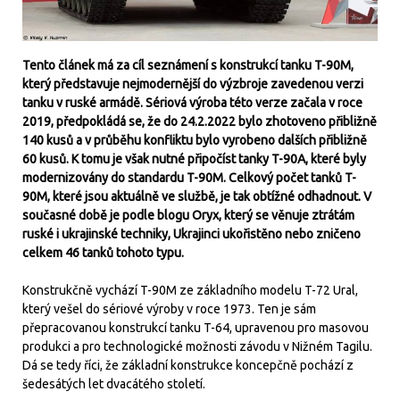
Tento článek má za cíl seznámení s konstrukcí tanku T-90M,
který představuje nejmodernější do výzbroje zavedenou verzi
tanku v ruské armádě. Sériová výroba této verze začala v roce
2019, předpokládá se, že do 24.2.2022 bylo zhotoveno přibližně
140 kusů a v průběhu konfliktu bylo vyrobeno dalších přibližně
60 kusů. K tomu je však nutné připočíst tanky T-90A, které byly
modernizovány do standardu T-90M. Celkový počet tanků T-
90M, které jsou aktuálně ve službě, je tak obtížné odhadnout. V
současné době je podle blogu Oryx, který se věnuje ztrátám
ruské i ukrajinské techniky, Ukrajinci ukořistěno nebo zničeno
celkem 46 tanků tohoto typu.
Konstrukčně vychází T-90M ze základního modelu T-72 Ural,
který vešel do sériové výroby v roce 1973. Ten je sám
přepracovanou konstrukcí tanku T-64, upravenou pro masovou
produkci a pro technologické možnosti závodu v Nižném Tagilu.
Dá se tedy říci, že základní konstrukce koncepčně pochází z
šedesátých let dvacátého století.