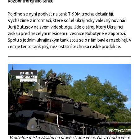
Rozbor trofejního tanku
Pojďme se nyní podívat na tank T-90M trochu detailněji.
Vycházíme z informací, které sdílel ukrajinský válečný novinář
Jurij Butusov na svém videoblogu. Jde o stroj, který Ukrajinci
získali před necelým měsícem u vesnice Robotyné v Záporoží.
Spolu s jedním ukrajinským tankistou se o něm baví a rozebírají, v
čem je tento tank jiný, než ostatní technika ruské produkce.
Viditelné místo zásahu na pravé straně věže. Na vrcholku věže