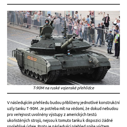
T-90M na ruské vojenské přehlídce
V následujícím přehledu budou přiblíženy jednotlivé konstrukční
uzly tanku T-90M. Je potřeba mít na vědomí, že dokud nebudou
pro veřejnost uvolněny výstupy z amerických testů
ukořistěných strojů, nejsou k tomuto tanku k dispozici žádné
spolehlivé údaje. Proto je následující přehled spíše výčtem