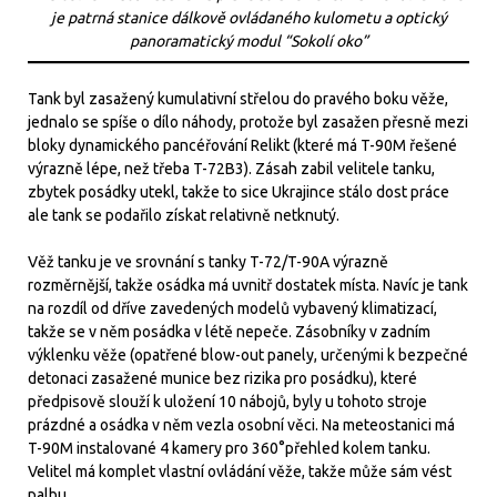
je patrná stanice dálkově ovládaného kulometu a optický
panoramatický modul “Sokolí oko”
Tank byl zasažený kumulativní střelou do pravého boku věže,
jednalo se spíše o dílo náhody, protože byl zasažen přesně mezi
bloky dynamického pancéřování Relikt (které má T-90M řešené
výrazně lépe, než třeba T-72B3). Zásah zabil velitele tanku,
zbytek posádky utekl, takže to sice Ukrajince stálo dost práce
ale tank se podařilo získat relativně netknutý.
Věž tanku je ve srovnání s tanky T-72/T-90A výrazně
rozměrnější, takže osádka má uvnitř dostatek místa. Navíc je tank
na rozdíl od dříve zavedených modelů vybavený klimatizací,
takže se v něm posádka v létě nepeče. Zásobníky v zadním
výklenku věže (opatřené blow-out panely, určenými k bezpečné
detonaci zasažené munice bez rizika pro posádku), které
předpisově slouží k uložení 10 nábojů, byly u tohoto stroje
prázdné a osádka v něm vezla osobní věci. Na meteostanici má
T-90M instalované 4 kamery pro 360°přehled kolem tanku.
Velitel má komplet vlastní ovládání věže, takže může sám vést
palbu.