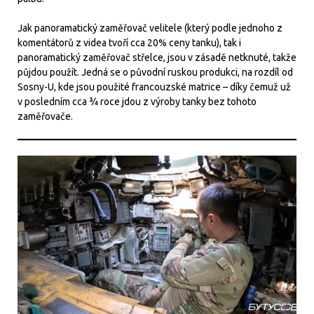
Jak panoramatický zaměřovač velitele (který podle jednoho z
komentátorů z videa tvoří cca 20% ceny tanku), tak i
panoramatický zaměřovač střelce, jsou v zásadě netknuté, takže
půjdou použít. Jedná se o původní ruskou produkci, na rozdíl od
Sosny-U, kde jsou použité francouzské matrice – díky čemuž už
v posledním cca ¾ roce jdou z výroby tanky bez tohoto
zaměřovače.