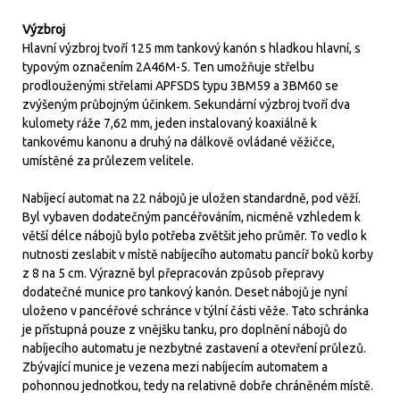
Výzbroj
Hlavní výzbroj tvoří 125 mm tankový kanón s hladkou hlavní, s
typovým označením 2A46M-5. Ten umožňuje střelbu
prodlouženými střelami APFSDS typu 3BM59 a 3BM60 se
zvýšeným průbojným účinkem. Sekundární výzbroj tvoří dva
kulomety ráže 7,62 mm, jeden instalovaný koaxiálně k
tankovému kanonu a druhý na dálkově ovládané věžičce,
umístěné za průlezem velitele.
Nabíjecí automat na 22 nábojů je uložen standardně, pod věží.
Byl vybaven dodatečným pancéřováním, nicméně vzhledem k
větší délce nábojů bylo potřeba zvětšit jeho průměr. To vedlo k
nutnosti zeslabit v místě nabíjecího automatu pancíř boků korby
z 8 na 5 cm. Výrazně byl přepracován způsob přepravy
dodatečné munice pro tankový kanón. Deset nábojů je nyní
uloženo v pancéřové schránce v týlní části věže. Tato schránka
je přístupná pouze z vnějšku tanku, pro doplnění nábojů do
nabíjecího automatu je nezbytné zastavení a otevření průlezů.
Zbývající munice je vezena mezi nabíjecím automatem a
pohonnou jednotkou, tedy na relativně dobře chráněném místě.