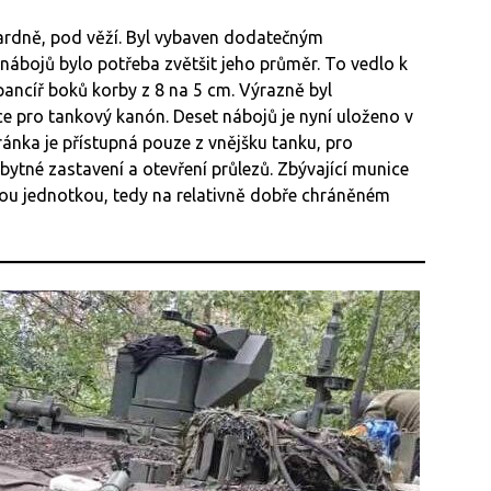
ardně, pod věží. Byl vybaven dodatečným
nábojů bylo potřeba zvětšit jeho průměr. To vedlo k
pancíř boků korby z 8 na 5 cm. Výrazně byl
 pro tankový kanón. Deset nábojů je nyní uloženo v
ránka je přístupná pouze z vnějšku tanku, pro
ytné zastavení a otevření průlezů. Zbývající munice
u jednotkou, tedy na relativně dobře chráněném