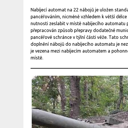
Nabíjecí automat na 22 nábojů je uložen stand
pancéřováním, nicméně vzhledem k větší délce 
nutnosti zeslabit v místě nabíjecího automatu 
přepracován způsob přepravy dodatečné munice
pancéřové schránce v týlní části věže. Tato sch
doplnění nábojů do nabíjecího automatu je nezb
je vezena mezi nabíjecím automatem a pohonno
místě.