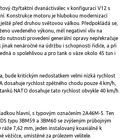
vý čtyřtaktní dvanáctiválec v konfiguraci V12 s
í. Konstrukce motoru je hlubokou modernizací
ještě před druhou světovou válkou. Předpokládá se,
ženo uvedeného výkonu, měl negativní vliv na
do nutnosti provedení generální opravy nepřekračuje
jinak nenáročné na údržbu i schopnosti řidiče, a při
edná o spolehlivou a pro tank o váze okolo 45 tun i
, bude kritickým nedostatkem velmi nízká rychlost
0A dosahuje rychlost zpětného chodu pouze 4 km/h,
 tanků NATO dosahuje tato rychlost obvykle 40 km/h.
hladkou hlavní, s typovým označením 2A46M-5. Ten
FSDS typu 3BM59 a 3BM60 se zvýšeným průbojným
 ráže 7,62 mm, jeden instalovaný koaxiálně k
věžičce, umístěné za průlezem velitele.