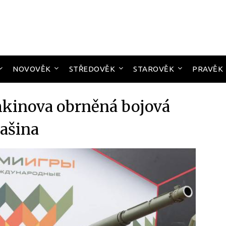
NOVOVĚK
STŘEDOVĚK
STAROVĚK
PRAVĚK
kinova obrněná bojová
ašina