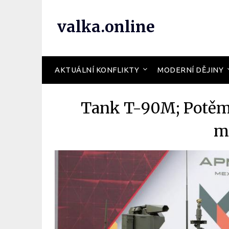
valka.online
AKTUÁLNÍ KONFLIKTY
MODERNÍ DĚJINY
Tank T-90M; Potěm
m