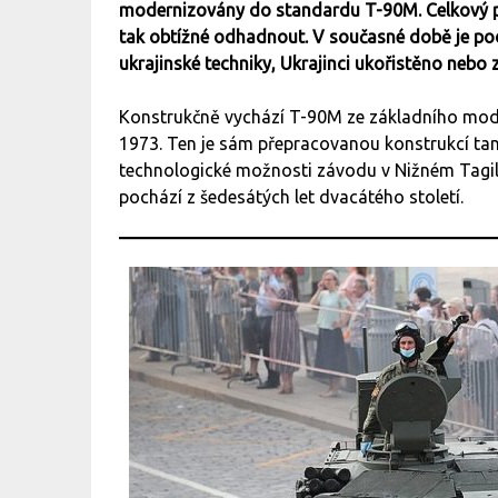
modernizovány do standardu T-90M. Celkový poč
tak obtížné odhadnout. V současné době je podl
ukrajinské techniky, Ukrajinci ukořistěno nebo
Konstrukčně vychází T-90M ze základního model
1973. Ten je sám přepracovanou konstrukcí ta
technologické možnosti závodu v Nižném Tagilu
pochází z šedesátých let dvacátého století.