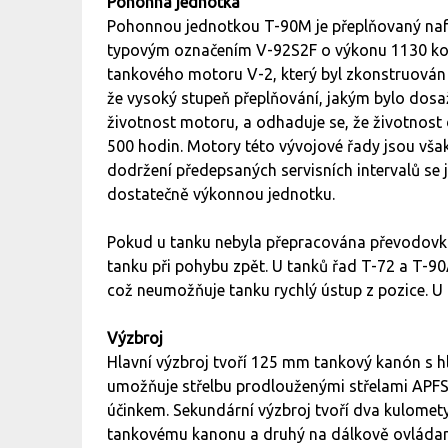
Pohonná jednotka
Pohonnou jednotkou T-90M je přeplňovaný nafto
typovým označením V-92S2F o výkonu 1130 kon
tankového motoru V-2, který byl zkonstruován 
že vysoký stupeň přeplňování, jakým bylo dosa
životnost motoru, a odhaduje se, že životnost 
500 hodin. Motory této vývojové řady jsou však 
dodržení předepsaných servisních intervalů se j
dostatečně výkonnou jednotku.
Pokud u tanku nebyla přepracována převodovka
tanku při pohybu zpět. U tanků řad T-72 a T-9
což neumožňuje tanku rychlý ústup z pozice. U
Výzbroj
Hlavní výzbroj tvoří 125 mm tankový kanón s 
umožňuje střelbu prodlouženými střelami AP
účinkem. Sekundární výzbroj tvoří dva kulomety
tankovému kanonu a druhý na dálkově ovládané 