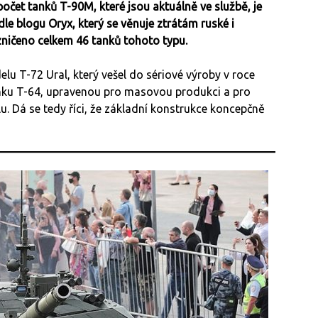
et tanků T-90M, které jsou aktuálně ve službě, je
e blogu Oryx, který se věnuje ztrátám ruské i
 zničeno celkem 46 tanků tohoto typu.
u T-72 Ural, který vešel do sériové výroby v roce
nku T-64, upravenou pro masovou produkci a pro
. Dá se tedy říci, že základní konstrukce koncepčně