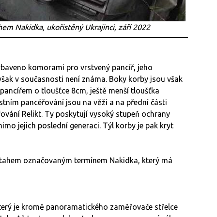
m Nakidka, ukořistěný Ukrajinci, září 2022
ybaveno komorami pro vrstvený pancíř, jeho
šak v současnosti není známa. Boky korby jsou však
pancířem o tloušťce 8cm, ještě menší tloušťka
astním pancéřování jsou na věži a na přední části
vání Relikt. Ty poskytují vysoký stupeň ochrany
mo jejich poslední generaci. Týl korby je pak kryt
tahem označovaným termínem Nakidka, který má
terý je kromě panoramatického zaměřovače střelce