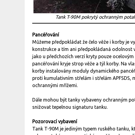
Tank T-90M pokrytý ochranným potahe
Pancéřování
Můžeme předpokládat že čelo věže i korby je v
konstrukce a tím ani předpokládaná odolnost v
jako u předchozích verzí kryty pouze ocelovým 
pancéřování kryje strop věže a týl korby. Na vl
korby instalovány moduly dynamického pancéřo
proti kumulativním střelám i střelám APFSDS, mi
ochrannými mřížemi.
Dále mohou být tanky vybaveny ochranným po
snižovat tepelnou signaturu tanku.
Pozorovací vybavení
Tank T-90M je jediným typem ruského tanku, k