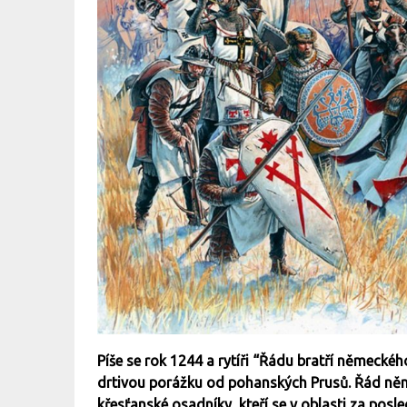
Píše se rok 1244 a rytíři “Řádu bratří německé
drtivou porážku od pohanských Prusů. Řád něm
křesťanské osadníky, kteří se v oblasti za posled