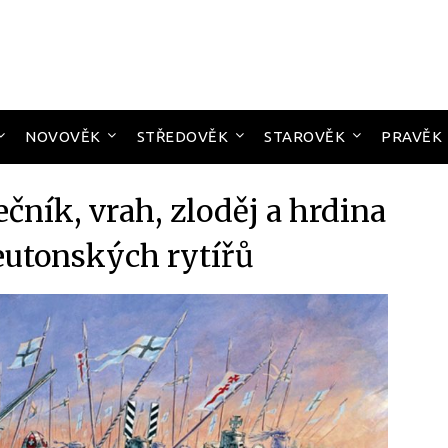
NOVOVĚK
STŘEDOVĚK
STAROVĚK
PRAVĚK
čník, vrah, zloděj a hrdina
eutonských rytířů