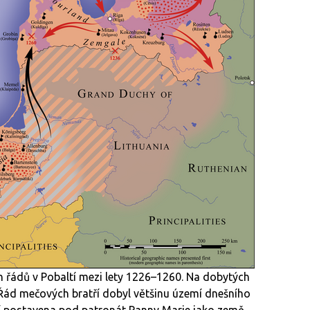
h řádů v Pobaltí mezi lety 1226–1260. Na dobytých
o Řád mečových bratří dobyl většinu území dnešního
mí postavena pod patronát Panny Marie jako země