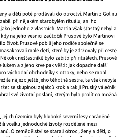
ženy a děti poté prodávali do otroctví. Martin z Golinu
bili při nějakém starobylém rituálu, ani ho
 jako jednoho z vlastních. Martin však šťastný nebyl a
 kdy na jeho vesnici zaútočili Prusové bylo Martinovi
lo život. Prusové pobili jeho rodiče společně se
masakrovali malé děti, které by je zdržovaly při cestě
Několik nešťastníků bylo zabito při rituálech. Prusové
e lukem a z jeho krve pak věštit jak dopadne další
u pro východní obchodníky s otroky, nebo se mohli
řežila nájezd ještě jeho těhotná sestra, ta však nebyla
žet se skupinou zajatců krok a tak ji Pruský válečník
bral své životní poslání, kterým bylo prolít co možná
, jejich územím byly hluboké severní lesy chráněné
li vcelku jednoduché životy rozdělené mezi
nů. O zemědělství se starali otroci, ženy a děti, o