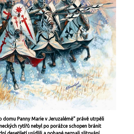
ho domu Panny Marie v Jeruzalémě” právě utrpěli
eckých rytířů nebyl po porážce schopen bránit
ní desetiletí usídlili a pohané neznali slitování.