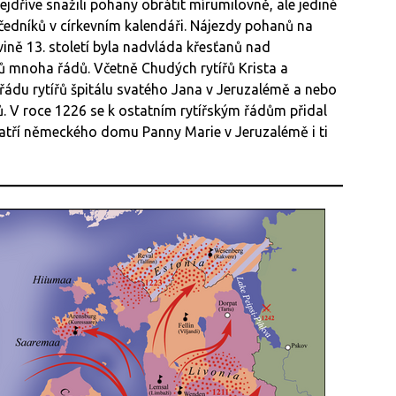
ejdříve snažili pohany obrátit mírumilovně, ale jediné
čedníků v církevním kalendáři. Nájezdy pohanů na
vině 13. století byla nadvláda křesťanů nad
ů mnoha řádů. Včetně Chudých rytířů Krista a
du rytířů špitálu svatého Jana v Jeruzalémě a nebo
ů. V roce 1226 se k ostatním rytířským řádům přidal
tří německého domu Panny Marie v Jeruzalémě i ti