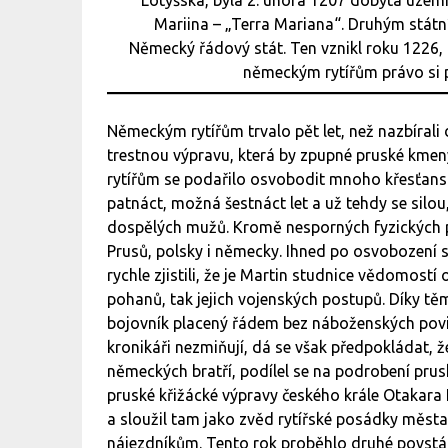
Mariina – „Terra Mariana“. Druhým stát
Německý řádový stát. Ten vznikl roku 1226, kdy
německým rytířům právo si 
Německým rytířům trvalo pět let, než nazbírali 
trestnou výpravu, která by zpupné pruské kmeny
rytířům se podařilo osvobodit mnoho křesťansk
patnáct, možná šestnáct let a už tehdy se silou
dospělých mužů. Kromě nesporných fyzických pře
Prusů, polsky i německy. Ihned po osvobození se
rychle zjistili, že je Martin studnice vědomostí
pohanů, tak jejich vojenských postupů. Díky těm
bojovník placený řádem bez náboženských povin
kronikáři nezmiňují, dá se však předpokládat, že
německých bratří, podílel se na podrobení prus
pruské křižácké výpravy českého krále Otakara I
a sloužil tam jako zvěd rytířské posádky města
nájezdníkům. Tento rok proběhlo druhé povstání P