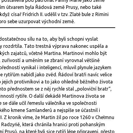
ním útvarem byla Řádová země Prusy, nebo také
ž císař Fridrich II. udělil v tzv. Zlaté bule z Rimini
pro sebe uzurpovat východní země.
dostatečnou sílu na to, aby byli schopni vyslat
 rozdrtila. Tato trestná výprava nakonec uspěla a
ých zajatců, včetně Martina. Martinovi mohlo být
, zuřivostí a uměním se zbraní vyrovnal většině
dností vynikal i inteligencí, mluvil plynule jazykem
 rytířům nabídl jako zvěd. Řádoví bratři navíc velice
 o jejich protivníkovi a to jako ohledně běžného života
to přednostem se z něj rychle stal „poloviční bratr“,
ností rytíře. O další dekádě Martinova života se
 se dále učil řemeslu válečníka ve společnosti
kého kmene Samlanderů a nejspíše se účastnil i
I. Z kronik víme, že Martin žil po roce 1260 v Chełmnu
 Radzyńě, která chránila hranici proti pohanským
rusů, na které byli sice rytíři lépe připraveni, přesto