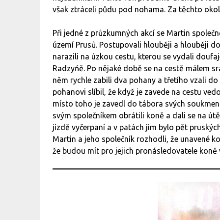
však ztráceli půdu pod nohama. Za těchto okoln
Při jedné z průzkumných akcí se Martin společ
území Prusů. Postupovali hlouběji a hlouběji d
narazili na úzkou cestu, kterou se vydali douf
Radzyńě. Po nějaké době se na cestě málem srazi
něm rychle zabili dva pohany a třetího vzali do 
pohanovi slíbil, že když je zavede na cestu vedo
místo toho je zavedl do tábora svých soukmeno
svým společníkem obrátili koně a dali se na út
jízdě vyčerpaní a v patách jim bylo pět pruskýc
Martin a jeho společník rozhodli, že unavené ko
že budou mít pro jejich pronásledovatele koně 