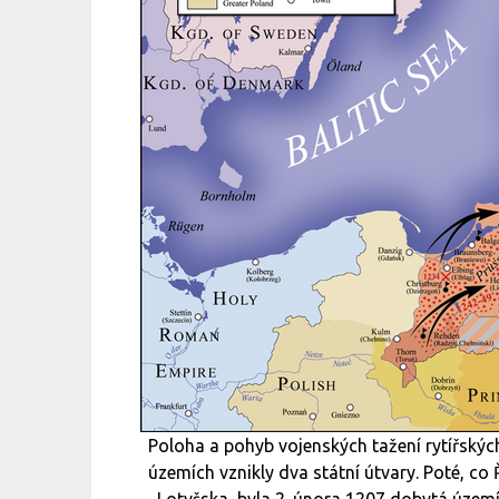
Poloha a pohyb vojenských tažení rytířskýc
územích vznikly dva státní útvary. Poté, c
Lotyšska, byla 2. února 1207 dobytá úze