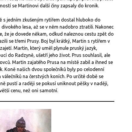
ostí se Martinovi další činy zapsaly do kronik.
ně s jedním zkušeným rytířem dostal hluboko do
o divokého lesa, až se v něm nadobro ztratili. Nakonec
aje, že je dovede někam, odkud naleznou cestu zpět do
li se třemi Prusy. Boj byl krátký, Martin s rytířem v
zajetí. Martin, který uměl plynule pruský jazyk,
ucí do Radzyně, ušetří jeho život. Prus souhlasil, ale
vců. Martin zajatého Prusa na místě zabil a ihned se
ěk. Koně našich dvou společníků byly po celodenní
h válečníků na čerstvých koních. Po určité době se
ně pustí a raději se pokusí uniknout pěšky v naději,
větší cenu, než oni samotní.