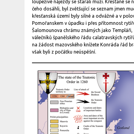
loupeživé nájezdy se starali muži. Křesťané se n
čeho dosáhli, byl zvětšující se seznam jmen mu
křesťanská území byly silné a odvážné a v polo
Pomořanskem v úpadku i přes přítomnost rytíř
Šalomounova chrámu známých jako Templáři, řá
válečníků španělského řádu calatravských rytíř
na žádost mazovského knížete Konráda řád bra
však byli z počátku neúspěšní.