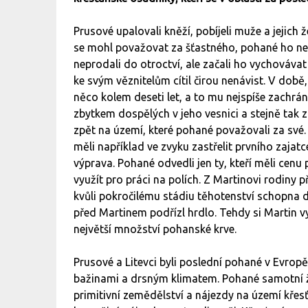
Prusové upalovali kněží, pobíjeli muže a jejich 
se mohl považovat za šťastného, pohané ho neza
neprodali do otroctví, ale začali ho vychovávat
ke svým věznitelům cítil čirou nenávist. V době,
něco kolem deseti let, a to mu nejspíše zachráni
zbytkem dospělých v jeho vesnici a stejně tak z
zpět na území, které pohané považovali za své. 
měli například ve zvyku zastřelit prvního zajatc
výprava. Pohané odvedli jen ty, kteří měli cen
využít pro práci na polích. Z Martinovi rodiny p
kvůli pokročilému stádiu těhotenství schopna dr
před Martinem podřízl hrdlo. Tehdy si Martin vy
největší množství pohanské krve.
Prusové a Litevci byli poslední pohané v Evropě
bažinami a drsným klimatem. Pohané samotní ži
primitivní zemědělství a nájezdy na území křesťa