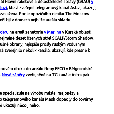
enál Hlavní raketové a dělostřelecké správy (GRAU)
v
lozí
, která zveřejnil telegramový kanál Astra, ukazují,
a zasažena. Podle opozičního deníku The Moscow
teří žijí v domech nejblíže areálu skladu.
deru
na areál sanatoria
v Marjinu
v Kurské oblasti.
 nejméně deset řízených střel SCALP/Storm Shadow.
dušné obrany, nejspíše prošly ruským vzdušným
erá zveřejnilo několik kanálů, ukazují, kde přesně k
onovém útoku do areálu firmy EFCO v Bělgorodské
.
Nové záběry
zveřejněné na TG kanále Astra pak
e specializuje na výrobu másla, majonézy a
ého telegramového kanálu Mash dopadly do továrny
čně ukazují něco jiného.