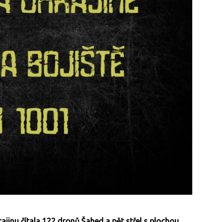
jinu čítala 122 dronů Šahed a pět střel s plochou