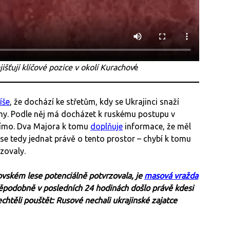
išťují klíčové pozice v okolí Kurachov
é
íše
, že dochází ke střetům, kdy se Ukrajinci snaží
hy. Podle něj má docházet k ruskému postupu v
přímo. Dva Majora k tomu
doplňuje
informace, že měl
 se tedy jednat právě o tento prostor – chybí k tomu
rzovaly.
ovském lese potenciálně potvrzovala, je
masová vražda
děpodobně v posledních 24 hodinách došlo právě kdesi
nechtěli pouštět: Rusové nechali ukrajinské zajatce