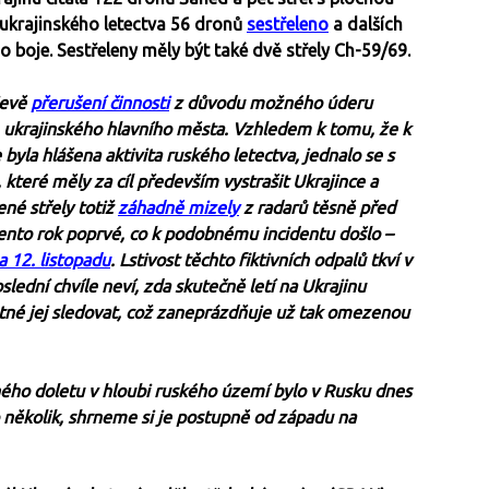
 ukrajinského letectva 56 dronů
sestřeleno
a dalších
 boje. Sestřeleny měly být také dvě střely Ch-59/69.
jevě
přerušení činnosti
z důvodu možného úderu
m ukrajinského hlavního města. Vzhledem k tomu, že k
la hlášena aktivita ruského letectva, jednalo se s
které měly za cíl především vystrašit Ukrajince a
né střely totiž
záhadně mizely
z radarů těsně před
tento rok poprvé, co k podobnému incidentu došlo –
a 12. listopadu
. Lstivost těchto fiktivních odpalů tkví v
lední chvíle neví, zda skutečně letí na Ukrajinu
e nutné jej sledovat, což zaneprázdňuje už tak omezenou
hého doletu v hloubi ruského území bylo v Rusku dnes
o několik, shrneme si je postupně od západu na