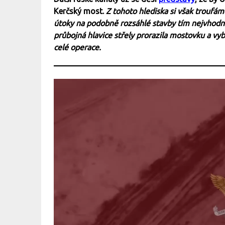
Kerčský most.
Z tohoto hlediska si však troufáme
útoky na podobně rozsáhlé stavby tím nejvhodn
průbojná hlavice střely prorazila mostovku a vyb
celé operace.