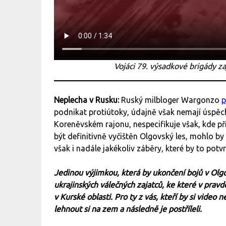
Vojáci 79. výsadkové brigády zaj
Neplecha v Rusku:
Ruský milbloger Wargonzo
p
podnikat protiútoky, údajně však nemají úspěc
Koreněvském rajonu, nespecifikuje však, kde 
být definitivně vyčištěn Olgovský les, mohlo by
však i nadále jakékoliv záběry, které by to potv
Jedinou výjimkou, která by ukončení bojů v Olg
ukrajinských válečných zajatců, ke které v prav
v Kurské oblasti. Pro ty z vás, kteří by si video 
lehnout si na zem a následně je postříleli.