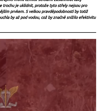
 trochu je uklidnit, protože tyto střely nejsou pro
ějším prvkem. S velkou pravděpodobností by totiž
uchla by až pod vodou, což by značně snížilo efektivitu