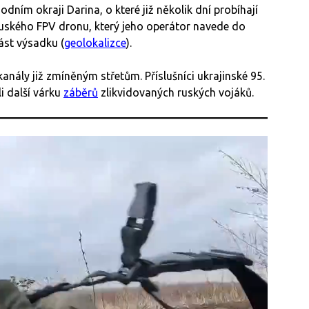
dním okraji Darina, o které již několik dní probíhají
uského FPV dronu, který jeho operátor navede do
část výsadku (
geolokalizce
).
nály již zmíněným střetům. Příslušníci ukrajinské 95.
i další várku
záběrů
zlikvidovaných ruských vojáků.