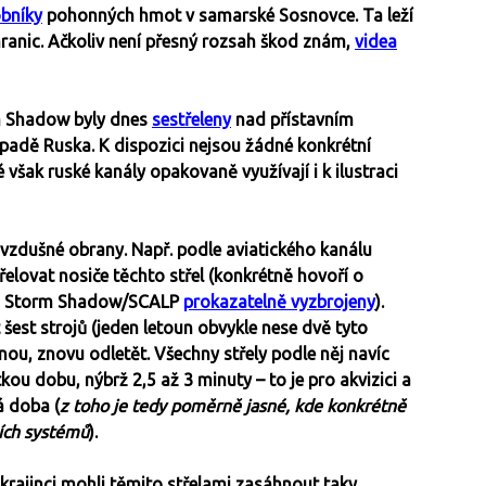
obníky
pohonných hmot v samarské Sosnovce. Ta leží
 hranic. Ačkoliv není přesný rozsah škod znám,
videa
rm Shadow byly dnes
sestřeleny
nad přístavním
padě Ruska. K dispozici nejsou žádné konkrétní
však ruské kanály opakovaně využívají i k ilustraci
ivzdušné obrany. Např. podle aviatického kanálu
lovat nosiče těchto střel (konkrétně hovoří o
lami Storm Shadow/SCALP
prokazatelně vyzbrojeny
).
šest strojů (jeden letoun obvykle nese dvě tyto
ednou, znovu odletět. Všechny střely podle něj navíc
ou dobu, nýbrž 2,5 až 3 minuty – to je pro akvizici a
á doba (
z toho je tedy poměrně jasné, kde konkrétně
ních systémů
).
Ukrajinci mohli těmito střelami zasáhnout taky