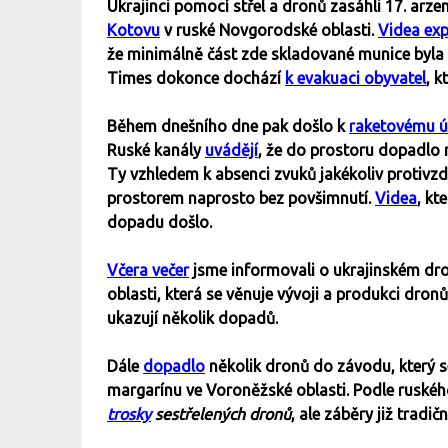
Ukrajinci pomocí střel a dronů zasáhli 17. arz
Kotovu
v ruské Novgorodské oblasti.
Videa exp
že minimálně část zde skladované munice byl
Times dokonce dochází
k evakuaci obyvatel
, k
Během dnešního dne pak došlo k
raketovému ú
Ruské kanály
uvádějí
, že do prostoru dopadlo
Ty vzhledem k absenci zvuků jakékoliv protivz
prostorem naprosto bez povšimnutí.
Videa
, kt
dopadu došlo.
Včera večer
jsme informovali o ukrajinském dr
oblasti, která se věnuje vývoji a produkci dronů
ukazují několik dopadů.
Dále
dopadlo
několik dronů do závodu, který s
margarínu ve Voroněžské oblasti. Podle rusk
trosky
sestřelených dronů
, ale záběry již tradi