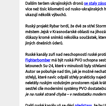
Dalším terčem ukrajinských dronů
se staly zás
více než tisíc kilometrů od rusko-ukrajinských
ukazují několik výbuchů.
Ruský projekt Rybar tvrdí, že dvě ze střel Sto
městem Jejsk v Krasnodarské oblasti na jihozá
důkazy kromě snímků několika součástek, které 
jiných dnešních úderů.
Ruské kanály zuří nad neschopností ruské prot
Fighterbomber
má být ruská PVO schopna sestře
letounech Su-24, které v minulosti byly stře
Autor se pobuřuje nad tím, jak je možné nechat 
střely), které navíc odpálí střely prakticky naj
neletěly ruským vzdušným prostorem nijak krátk
sestřel cíle moderními systémy PVO dostatečn
je na ruské straně chyba – v nedostatku moder
Další ruské kanály už se děsí
představy
, že by 