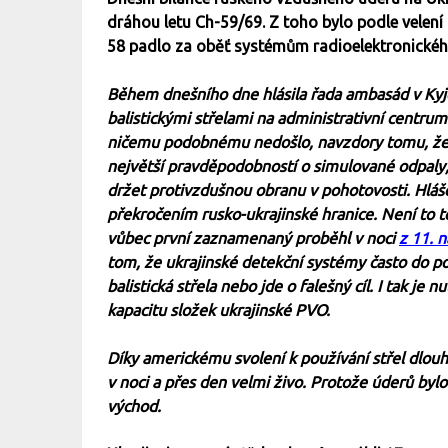
dráhou letu Ch-59/69. Z toho bylo podle velení
58 padlo za oběť systémům radioelektronického
Během dnešního dne hlásila řada ambasád v Ky
balistickými střelami na administrativní centru
ničemu podobnému nedošlo, navzdory tomu, že by
největší pravděpodobností o simulované odpaly, 
držet protivzdušnou obranu v pohotovosti. Hláše
překročením rusko-ukrajinské hranice. Není to 
vůbec první zaznamenaný proběhl v noci
z 11. n
tom, že ukrajinské detekční systémy často do pos
balistická střela nebo jde o falešný cíl. I tak j
kapacitu složek ukrajinské PVO.
Díky americkému svolení k používání střel dlou
v noci a přes den velmi živo. Protože úderů byl
východ.