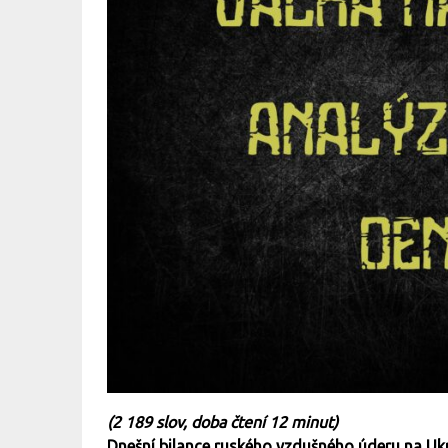
(
2 189 slov, doba čtení 12 minut)
Dnešní bilance ruského vzdušného úderu na Ukra