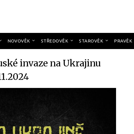
NOVOVĚK
STŘEDOVĚK
STAROVĚK
PRAVĚK
uské invaze na Ukrajinu
11.2024