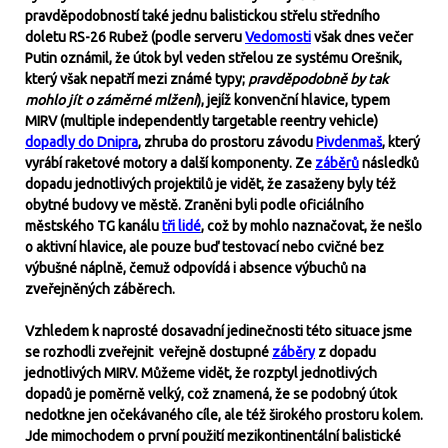
pravděpodobností také jednu balistickou střelu středního
doletu RS-26 Rubež (podle serveru
Vedomosti
však dnes večer
Putin oznámil, že útok byl veden střelou ze systému Orešnik,
který však nepatří mezi známé typy;
pravděpodobně by tak
mohlo jít o záměrné mlžení
), jejíž konvenční hlavice, typem
MIRV (multiple independently targetable reentry vehicle)
dopadly do Dnipra
, zhruba do prostoru závodu
Pivdenmaš
, který
vyrábí raketové motory a další komponenty. Ze
záběrů
následků
dopadu jednotlivých projektilů je vidět, že zasaženy byly též
obytné budovy ve městě. Zraněni byli podle oficiálního
městského TG kanálu
tři lidé
, což by mohlo naznačovat, že nešlo
o aktivní hlavice, ale pouze buď testovací nebo cvičné bez
výbušné náplně, čemuž odpovídá i absence výbuchů na
zveřejněných záběrech.
Vzhledem k naprosté dosavadní jedinečnosti této situace jsme
se rozhodli zveřejnit veřejně dostupné
záběry
z dopadu
jednotlivých MIRV. Můžeme vidět, že rozptyl jednotlivých
dopadů je poměrně velký, což znamená, že se podobný útok
nedotkne jen očekávaného cíle, ale též širokého prostoru kolem.
Jde mimochodem o první použití mezikontinentální balistické