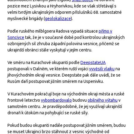
pozice mez Lysivkou a Hryhorivkou, kde se však střetávají s
velmi tvrdým ukrajinským odporem příslušníků 68. samostatné
myslivecké brigády (
geolokalizace
).
Podle ruského milblgoera Radova vypadá situace
přímo v
Soncivce
tak, že je v současné době pod kontrolou ukrajinských
ozbrojených sil zhruba západní polovina vesnice, přičemž se
ukrajinští obránci stále vyskytují v jejím centru.
Ve směru na Kurachové okupanti podle
DeepstateUA
postupovali v Dalněm, ve kterém ruští vojáci
vyvěsili vlajku
na
jihovýchodním okraji vesnice. Deepstate pak dále uvádí, že se
Rusům daří postupovat jižním směrem na Uspenivku.
V Kurachovém pokračují boje na východním okraji města a ruské
frontové letectvo
vybombardovalo
budovu
obilného výtahu
v
samotném centru. Je pravděpodobné, že jej využívají ukrajinští
dronaři k útokům na pohybující se ruské síly.
Pokud budou okupanti nadále postupovat jižním směrem, budou
se muset Ukrajinci brzo stáhnout z vesnic východně od