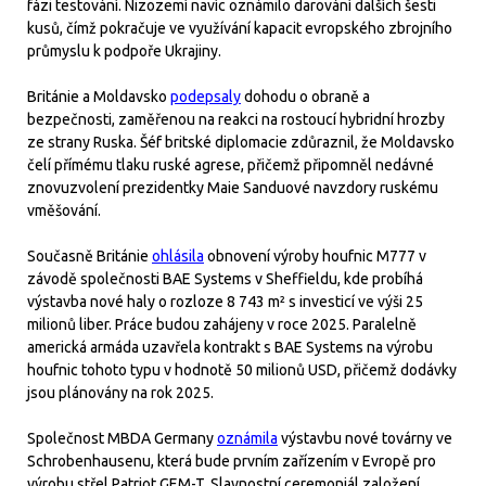
fázi testování. Nizozemí navíc oznámilo darování dalších šesti
kusů, čímž pokračuje ve využívání kapacit evropského zbrojního
průmyslu k podpoře Ukrajiny.
Británie a Moldavsko
podepsaly
dohodu o obraně a
bezpečnosti, zaměřenou na reakci na rostoucí hybridní hrozby
ze strany Ruska. Šéf britské diplomacie zdůraznil, že Moldavsko
čelí přímému tlaku ruské agrese, přičemž připomněl nedávné
znovuzvolení prezidentky Maie Sanduové navzdory ruskému
vměšování.
Současně Británie
ohlásila
obnovení výroby houfnic M777 v
závodě společnosti BAE Systems v Sheffieldu, kde probíhá
výstavba nové haly o rozloze 8 743 m² s investicí ve výši 25
milionů liber. Práce budou zahájeny v roce 2025. Paralelně
americká armáda uzavřela kontrakt s BAE Systems na výrobu
houfnic tohoto typu v hodnotě 50 milionů USD, přičemž dodávky
jsou plánovány na rok 2025.
Společnost MBDA Germany
oznámila
výstavbu nové továrny ve
Schrobenhausenu, která bude prvním zařízením v Evropě pro
výrobu střel Patriot GEM-T. Slavnostní ceremoniál založení