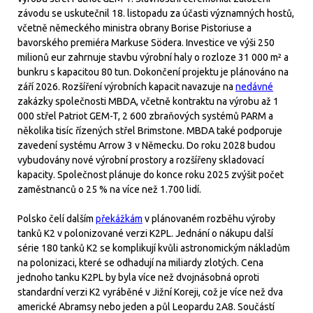
závodu se uskutečnil 18. listopadu za účasti významných hostů,
včetně německého ministra obrany Borise Pistoriuse a
bavorského premiéra Markuse Södera. Investice ve výši 250
milionů eur zahrnuje stavbu výrobní haly o rozloze 31 000 m² a
bunkru s kapacitou 80 tun. Dokončení projektu je plánováno na
září 2026. Rozšíření výrobních kapacit navazuje na
nedávné
zakázky společnosti MBDA, včetně kontraktu na výrobu až 1
000 střel Patriot GEM-T, 2 600 zbraňových systémů PARM a
několika tisíc řízených střel Brimstone. MBDA také podporuje
zavedení systému Arrow 3 v Německu. Do roku 2028 budou
vybudovány nové výrobní prostory a rozšířeny skladovací
kapacity. Společnost plánuje do konce roku 2025 zvýšit počet
zaměstnanců o 25 % na více než 1.700 lidí.
Polsko čelí dalším
překážkám
v plánovaném rozběhu výroby
tanků K2 v polonizované verzi K2PL. Jednání o nákupu další
série 180 tanků K2 se komplikují kvůli astronomickým nákladům
na polonizaci, které se odhadují na miliardy zlotých. Cena
jednoho tanku K2PL by byla více než dvojnásobná oproti
standardní verzi K2 vyráběné v Jižní Koreji, což je více než dva
americké Abramsy nebo jeden a půl Leopardu 2A8. Součástí