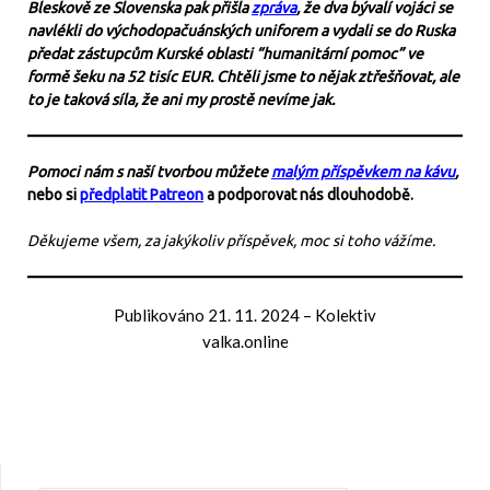
Bleskově ze Slovenska pak přišla
zpráva
, že dva bývalí vojáci se
navlékli do východopačuánských uniforem a vydali se do Ruska
předat zástupcům Kurské oblasti “humanitární pomoc” ve
formě šeku na 52 tisíc EUR. Chtěli jsme to nějak ztřešňovat, ale
to je taková síla, že ani my prostě nevíme jak.
Pomoci nám s naší tvorbou můžete
malým příspěvkem na kávu
,
nebo si
předplatit Patreon
a podporovat nás dlouhodobě.
Děkujeme všem, za jakýkoliv příspěvek, moc si toho vážíme.
Publikováno
21. 11. 2024
–
Kolektiv
valka.online