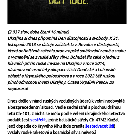
(
2 937 slov, doba čtení 16 minut)
Ukrajina si dnes připomíná Den důstojnosti a svobody. K 21.
listopadu 2013 se datuje začátek tzv. Revoluce důstojnosti,
která definitivně zažehla proevropské směřování země a snahu
o vymanění se z ruské sféry vlivu. Bohužel šlo také o jednu z
hlavních příčin ruské invaze na Ukrajinu v roce 2014,
následované osmi lety okupace části Doněcké a Luhanské
oblasti a Krymského poloostrova a v roce 2022 též ruskou
plnohodnotnou invazi Ukrajiny. Слава Україні! Разом до
перемоги!
Dnes došlo v rámci ruských vzdušných úderů k velmi neobvyklé
a bezprecedentní situaci. Vedle sedmi střel s plochou dráhou
letu Ch-101, z nichž se mělo podle velení ukrajinského letectva
podařit šest
sestřelit
, jedné balistické střely Ch-47M2 Kinžal,
jenž dopadla do Kryvého Rihu (kde zranila
šestadvacet lidí
)
vyslaly ruské raketové a kosmické síly s největší