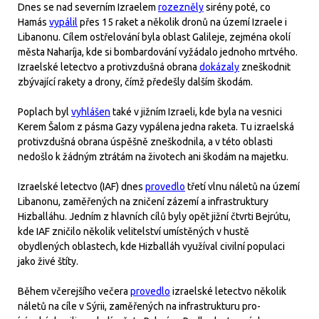
Dnes se nad severním Izraelem
rozezněly
sirény poté, co
Hamás
vypálil
přes 15 raket a několik dronů na území Izraele i
Libanonu. Cílem ostřelování byla oblast Galileje, zejména okolí
města Naharíja, kde si bombardování vyžádalo jednoho mrtvého.
Izraelské letectvo a protivzdušná obrana
dokázaly
zneškodnit
zbývající rakety a drony, čímž předešly dalším škodám.
Poplach byl
vyhlášen
také v jižním Izraeli, kde byla na vesnici
Kerem Šalom z pásma Gazy vypálena jedna raketa. Tu izraelská
protivzdušná obrana úspěšně zneškodnila, a v této oblasti
nedošlo k žádným ztrátám na životech ani škodám na majetku.
Izraelské letectvo (IAF) dnes
provedlo
třetí vlnu náletů na území
Libanonu, zaměřených na zničení zázemí a infrastruktury
Hizballáhu. Jedním z hlavních cílů byly opět jižní čtvrti Bejrútu,
kde IAF zničilo několik velitelství umístěných v hustě
obydlených oblastech, kde Hizballáh využíval civilní populaci
jako živé štíty.
Během včerejšího večera
provedlo
izraelské letectvo několik
náletů na cíle v Sýrii, zaměřených na infrastrukturu pro-