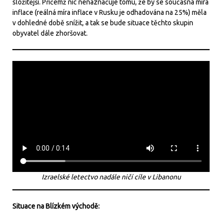
složitější. Přičemž nic nenaznačuje tomu, že by se současná míra
inflace (reálná míra inflace v Rusku je odhadována na 25%) měla
v dohledné době snížit, a tak se bude situace těchto skupin
obyvatel dále zhoršovat.
Izraelské letectvo nadále ničí cíle v Libanonu
Situace na Blízkém východě: