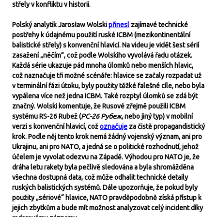
střely v konfliktu v historii.
Polský analytik Jarosław Wolski
přinesl
zajímavé technické
postřehy k údajnému použití ruské ICBM (mezikontinentální
balistické střely) s konvenční hlavicí. Na videu je vidět šest sérií
zasažení „něčím“, což podle Wolskiho vyvolává řadu otázek.
Každá série ukazuje pád mnoha úlomků nebo menších hlavic,
což naznačuje tři možné scénáře: hlavice se začaly rozpadat už
v terminální fázi útoku, byly použity těžké falešné cíle, nebo byla
vypálena více než jedna ICBM. Také rozptyl úlomků se zdá být
značný​. Wolski komentuje, že Rusové zřejmě použili ICBM
systému RS-26 Rubež (
РС-26 Рубеж
, nebo jiný typ) v mobilní
verzi s konvenční hlavicí, což
označuje
za čistě propagandistický
krok. Podle něj tento krok nemá žádný vojenský význam, ani pro
Ukrajinu, ani pro NATO, a jedná se o politické rozhodnutí, jehož
účelem je vyvolat odezvu na Západě. Výhodou pro NATO je, že
dráha letu rakety byla pečlivě sledována a byla shromážděna
všechna dostupná data, což může odhalit technické detaily
ruských balistických systémů​. Dále upozorňuje, že pokud byly
použity „sériové“ hlavice, NATO pravděpodobně získá přístup k
jejich zbytkům a bude mít možnost analyzovat celý incident díky