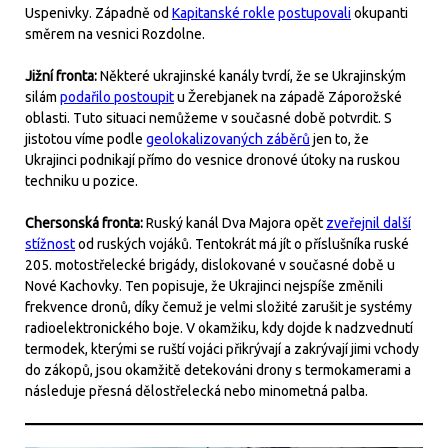
Uspenivky. Západně od
Kapitanské rokle
postupovali
okupanti
směrem na vesnici Rozdolne.
Jižní fronta:
Některé ukrajinské kanály tvrdí, že se Ukrajinským
silám
podařilo postoupit
u Žerebjanek na západě Záporožské
oblasti. Tuto situaci nemůžeme v současné době potvrdit. S
jistotou víme podle
geolokalizovaných záběrů
jen to, že
Ukrajinci podnikají přímo do vesnice dronové útoky na ruskou
techniku u pozice.
Chersonská fronta:
Ruský kanál Dva Majora opět
zveřejnil další
stížnost
od ruských vojáků. Tentokrát má jít o příslušníka ruské
205. motostřelecké brigády, dislokované v současné době u
Nové Kachovky. Ten popisuje, že Ukrajinci nejspíše změnili
frekvence dronů, díky čemuž je velmi složité zarušit je systémy
radioelektronického boje. V okamžiku, kdy dojde k nadzvednutí
termodek, kterými se ruští vojáci přikrývají a zakrývají jimi vchody
do zákopů, jsou okamžitě detekováni drony s termokamerami a
následuje přesná dělostřelecká nebo minometná palba.