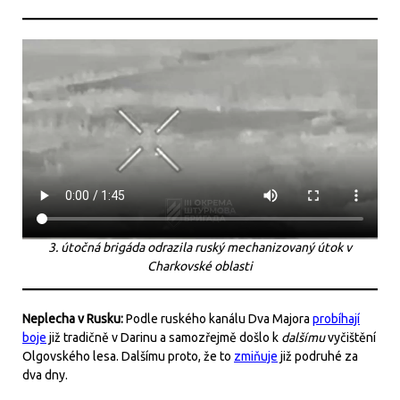
3. útočná brigáda odrazila ruský mechanizovaný útok v
Charkovské oblasti
Neplecha v Rusku:
Podle ruského kanálu Dva Majora
probíhají
boje
již tradičně v Darinu a samozřejmě došlo k
dalšímu
vyčištění
Olgovského lesa. Dalšímu proto, že to
zmiňuje
již podruhé za
dva dny.