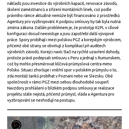
nákladů jsou investice do výrobních kapacit, renovace závodů,
školení zaměstnanců a zřízení montážních linek, což podle
právního rámce aktuálně nemůže být financováno z prostředků
Agentury pro vyzbrojování. K podpisu smlouvy by tak byla nutná
změna zákona. Dalším problémem je, že prototyp K2PL v cílové
konfiguraci dosud neexistuje a jsou zapotřebí další vývojové
práce. Spory probíhají i mezi polskou PGZ a korejským výrobcem,
přičemž obě strany se obviňují z komplikací při auditech
výrobních závodů. Korejci navíc tlačí na rychlé uzavření dohody,
protože právě podepsali smlouvu s Peru a jednají s Rumunskem,
což by mohlo přesměrovat klíčová průmyslová centra mimo
Polsko. Situaci zhoršuje i vnitřní spor v polském průmyslu o to,
zda montáž tanků probíhat v Poznani nebo ve Slezsku. Obě
společnosti v rámci PGZ mezi sebou dlouhodobě soupeří.
Navzdory prohlášení o blízkém podpisu smlouvy je realizace
projektu stále nejistá, přičemž průmysl, vláda a Agentura pro
vyzbrojování se neshodují na postupu.