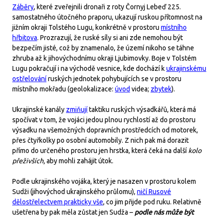
Záběry
, které zveřejnili dronaři z roty Čornyj Lebeď 225.
samostatného útočného praporu, ukazují ruskou přítomnost na
jižním okraji Tolstého Lugu, konkrétně v prostoru
místního
hřbitova
. Prozrazují, že ruské síly si ani zde nemohou být
bezpečím jisté, což by znamenalo, že území nikoho se táhne
zhruba až k jihovýchodnímu okraji Ljubimovky. Boje v Tolstém
Lugu pokračují i na východě vesnice, kde dochází k
ukrajinskému
ostřelování
ruských jednotek pohybujících se v prostoru
místního mokřadu (geolokalizace:
úvod
videa;
zbytek
).
Ukrajinské kanály
zmiňují
taktiku ruských výsadkářů, která má
spočívat v tom, že vojáci jedou plnou rychlostí až do prostoru
výsadku na všemožných dopravních prostředcích od motorek,
přes čtyřkolky po osobní automobily. Z nich pak má dorazit
přímo do určeného prostoru jen hrstka, která čeká na další
kolo
přeživších,
aby mohli zahájit útok.
Podle ukrajinského vojáka, který je nasazen v prostoru kolem
Sudži (jihovýchod ukrajinského průlomu),
ničí Rusové
dělostřelectvem prakticky vše
, co jim přijde pod ruku. Relativně
ušetřena by pak měla zůstat jen Sudža –
podle nás může být