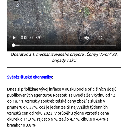
Operátoři z 1. mechanizovaného praporu „Čornyj Voron“ 93.
brigády v akci
Svéráz ®uské ekonomiky
:
Dnes si přiblížíme vývoj inflace v Rusku podle oficiálních údajů
publikovaných agenturou Rosstat. Ta uvedla že v týdnu od 12.
do 18. 11. vzrostly spotřebitelské ceny zboží a služeb v
průměru o 0,37%, což je jeden ze tří nejvyšších týdenních
vzrůstů cen od roku 2022. V průběhu týdne vzrostla cena
okurek o 11,3 %, rajčat o 6 %, zelí o 4,7 %, cibule o 4,4 % a
brambor o 3,8 %.