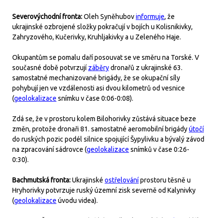
Severovýchodní fronta:
Oleh Syněhubov
informuje
, že
ukrajinské ozbrojené složky pokračují v bojích u Kolisnikivky,
Zahryzového, Kučerivky, Kruhljakivky a u Zeleného Haje.
Okupantům se pomalu daří posouvat se ve směru na Torské. V
současné době potvrzují
záběry
dronařů z ukrajinské 63.
samostatné mechanizované brigády, že se okupační síly
pohybují jen ve vzdálenosti asi dvou kilometrů od vesnice
(
geolokalizace
snímku v čase 0:06-0:08).
Zdá se, že v prostoru kolem Bilohorivky zůstává situace beze
změn, protože dronaři 81. samostatné aeromobilní brigády
útočí
do ruských pozic podél silnice spojující Šypylivku a bývalý závod
na zpracování sádrovce (
geolokalizace
snímků v čase 0:26-
0:30).
Bachmutská fronta:
Ukrajinské
ostřelování
prostoru těsně u
Hryhorivky potvrzuje ruský územní zisk severně od Kalynivky
(
geolokalizace
úvodu videa).