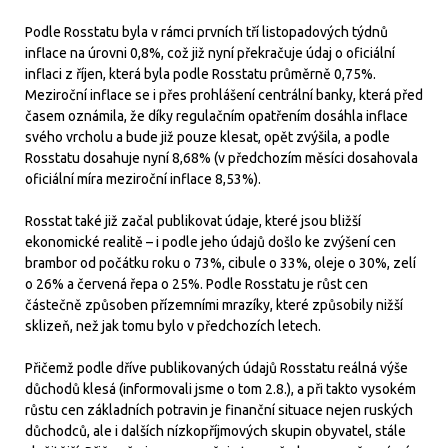
Podle Rosstatu byla v rámci prvních tří listopadových týdnů
inflace na úrovni 0,8%, což již nyní překračuje údaj o oficiální
inflaci z říjen, která byla podle Rosstatu průměrně 0,75%.
Meziroční inflace se i přes prohlášení centrální banky, která před
časem oznámila, že díky regulačním opatřením dosáhla inflace
svého vrcholu a bude již pouze klesat, opět zvýšila, a podle
Rosstatu dosahuje nyní 8,68% (v předchozím měsíci dosahovala
oficiální míra meziroční inflace 8,53%).
Rosstat také již začal publikovat údaje, které jsou bližší
ekonomické realitě – i podle jeho údajů došlo ke zvýšení cen
brambor od počátku roku o 73%, cibule o 33%, oleje o 30%, zelí
o 26% a červená řepa o 25%. Podle Rosstatu je růst cen
částečně způsoben přízemními mrazíky, které způsobily nižší
sklizeň, než jak tomu bylo v předchozích letech.
Přičemž podle dříve publikovaných údajů Rosstatu reálná výše
důchodů klesá (informovali jsme o tom 2.8.), a při takto vysokém
růstu cen základních potravin je finanční situace nejen ruských
důchodců, ale i dalších nízkopříjmových skupin obyvatel, stále