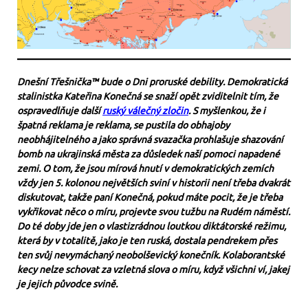
Dnešní Třešnička™ bude o Dni proruské debility. Demokratická
stalinistka Kateřina Konečná se snaží opět zviditelnit tím, že
ospravedlňuje další
ruský válečný zločin
. S myšlenkou, že i
špatná reklama je reklama, se pustila do obhajoby
neobhájitelného a jako správná svazačka prohlašuje shazování
bomb na ukrajinská města za důsledek naší pomoci napadené
zemi. O tom, že jsou mírová hnutí v demokratických zemích
vždy jen 5. kolonou největších sviní v historii není třeba dvakrát
diskutovat, takže paní Konečná, pokud máte pocit, že je třeba
vykřikovat něco o míru, projevte svou tužbu na Rudém náměstí.
Do té doby jde jen o vlastizrádnou loutkou diktátorské režimu,
která by v totalitě, jako je ten ruská, dostala pendrekem přes
ten svůj nevymáchaný neobolševický konečník. Kolaborantské
kecy nelze schovat za vzletná slova o míru, když všichni ví, jakej
je jejich původce svině.