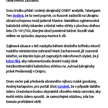
radarovému záznamu.
Svou trošku přidal i známý ukrajinský OSINT analytik, Tatarigami.
Ten
dodává
, že to není poprvé, co Rusové zaútočili na Ukrajinu
zbraní schopnou nosit jaderné hlavice. Namátkou vyjmenovává
balistické střely Iskander a Kinžal nebo střely s plochou dráhou
letu Ch-101/102, kterými útočí poměrně běžně. Rozdíl však
vidíme ve způsobu
dopravy
munice k cíli.
Zajímavá situace s též naskytla během dnešního brífinku mluvčí
ruského ministerstva zahraničí Marii Zacharovové, jíž zazvonil
telefon, ve kterém bylo při zapnutých mikrofonech slyšet, že jí
kdosi říká
, aby nekomentovala dnešní ruský útok
mezikontinentální balistickou střelou na
Južmaš
(ukrajinsky
právě Pivdenmaš) v Dnipru.
Dnes večer pak předseda obranného výboru ruské gosdumy,
Andrej Kartapolov, pro portál Shot
oznámil
, že v případě dalšího
úderu
Orešnikem
budou obyvatelé cílového místa varováni, aby
mohli místo úderu opustit. Je samozřejmě otázkou, zda lze
tomuto prohlášení věřit.