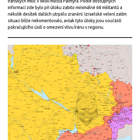
íránských milic v okolí města Palmýra. Podle dostupných
informací zde bylo při útoku zabito minimálně 68 militantů a
několik desítek dalších utrpělo zranění. Izraelské velení zatím
situaci blíže nekomentovalo, avšak tyto útoky jsou součástí
pokračujícího úsilí o omezení vlivu Íránu v regionu.