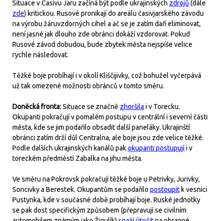
Situace v Časivu Jaru začíná být podle ukrajinských
zdrojů
(dále
zde
) kritickou. Rusové pronikají do areálu časivjarského závodu
na výrobu žáruvzdorných cihel a ač se je zatím daří eliminovat,
není jasné jak dlouho zde obránci dokáží vzdorovat. Pokud
Rusové závod dobudou, bude zbytek města nejspíše velice
rychle následovat.
Těžké boje probíhají i v okolí Kliščijivky, což bohužel vyčerpává
už tak omezené možnosti obránců v tomto směru.
Doněcká fronta:
Situace se značně
zhoršila
i v Torecku.
Okupanti pokračují v pomalém postupu v centrální i severní části
města, kde se jim podařilo obsadit další paneláky. Ukrajinští
obránci zatím drží důl Centralna, ale boje jsou zde velice těžké.
Podle dalších ukrajinských kanálů pak
okupanti postupují
i v
toreckém předměstí Zabalka na jihu města.
Ve směru na Pokrovsk pokračují těžké boje u Petrivky, Jurivky,
Soncivky a Berestek. Okupantům se podařilo
postoupit
k vesnici
Pustynka, kde v současné době probíhají boje. Ruské jednotky
se pak dost specifickým způsobem (přepravují se civilním
automobilem známým jako Žigulík)
snaží útočit
na obranné