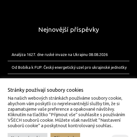
Nejnovější příspěvky
Analýza 1627. dne ruské invaze na Ukrajinu 08.08.2026
Od Bobíka k FUP. Český energetický uzel pro ukrajinské jednotky
Analýza 1626. dne ruské invaze na Ukrajinu 07.08.2026
Stránky používají soubory cookies
Na našich webových stránkách používáme soubory cookie,
abychom vám poskytli co nejrelevantnější služby tím, že si
zapamatujeme vaše preference a opakované návštěvy.
Kliknutím na tlačítko "Přijmout vše" souhlasíte s používáním
VŠECH souborů cookie. Můžete však navštívit "Nastavení
souborů cookie" a poskytnout kontrolovaný souhlas..