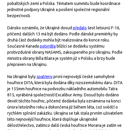
pobaltských zemí a Polska. Tématem summitu bude koordinace
jednotné podpory Ukrajině a posílení společné regionální
bezpečnosti.
Dánsko oznámilo, že Ukrajině dosud
předalo
šest letounů F-16,
přičemž dalších 13 má být dodáno. Podle dánské premiérky by
druhá část dodávky mohla být realizována do konce roku.
Současně Kanada
potvrdila
blížící se dodávku systému
protivzdušné obrany NASAMS, zakoupeného pro Ukrajinu. Podle
ministra obrany Billa Blaira je systém již v Polsku a brzy bude
přepraven na Ukrajinu.
Na Ukrajině byly
spatřeny
první nejnovější české samohybné
houfnice DITA, která byla dodána díky nizozemskému daru. DITA
je 155mm houfnice na podvozku nákladního automobilu Tatra
815, vyráběná společností Excalibur Army. Dosud bylo dodáno
devět těchto houfnic, přičemž dodávka byla oznámena na konci
února letošního roku a dokončena již během léta, což svědčí o
rychlém splnění zakázku. Ukrajina se tak stala prvním uživatelem
této nejnovější houfnice, která doplňuje ukrajinské
dělostřelectvo, zatímco další česká houfnice Morana je zatím ve