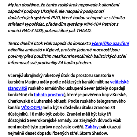
My jen doufáme, že tento ruský krok nepovede k ukončení
západní podpory Ukrajině, ale naopak k poskytnutí
dodatečných systémů PVO, které budou schopné se s těmito
střelami vypořádat, především systémy MIM-104 Patriot s
municí PAC-3 MSE, potenciálně pak THAAD.
Tento dnešní útok však zapadá do kontextu
včerejšího uzavření
několika ambasád v Kyjevě, protože jaderné mocnosti jsou
povinny před použitím mezikontinentálních balistických střel
informovat své protivníky 24 hodin předem.
Včerejší ukrajinský raketový útok do prostoru sanatoria v
kurském Marjinu měly podle některých kanálů mířit na
velitelské
stanoviště
ruského armádního uskupení Sever (střely dopadají
konkrétně do
tohoto prostoru
), které je pověřeno boji v Kurské,
Charkovské o Luhanské oblasti. Podle ruského telegramového
kanálu
VČK-OGPU
mělo být v důsledku útoku zraněno 33
důstojníků, 18 mělo být zabito. Zranění měli být taky tři
důstojníci Severokorejské armády. Ze zřejmých důvodů však
není možné tyto zprávy nezávisle ověřit.
Záběry
pak
ukazují
nejméně deset dopadu řízených střel Storm Shadow.