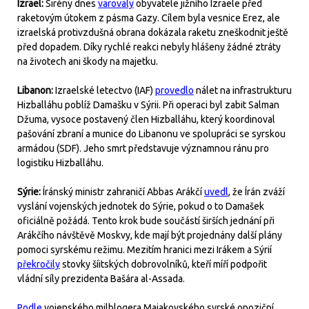
Izrael:
Sirény dnes
varovaly
obyvatele jižního Izraele před
raketovým útokem z pásma Gazy. Cílem byla vesnice Erez, ale
izraelská protivzdušná obrana dokázala raketu zneškodnit ještě
před dopadem. Díky rychlé reakci nebyly hlášeny žádné ztráty
na životech ani škody na majetku.
Libanon:
Izraelské letectvo (IAF)
provedlo
nálet na infrastrukturu
Hizballáhu poblíž Damašku v Sýrii. Při operaci byl zabit Salman
Džuma, vysoce postavený člen Hizballáhu, který koordinoval
pašování zbraní a munice do Libanonu ve spolupráci se syrskou
armádou (SDF). Jeho smrt představuje významnou ránu pro
logistiku Hizballáhu.
Sýrie:
Íránský ministr zahraničí Abbas Arákčí
uvedl
, že Írán zváží
vyslání vojenských jednotek do Sýrie, pokud o to Damašek
oficiálně požádá. Tento krok bude součástí širších jednání při
Arákčího návštěvě Moskvy, kde mají být projednány další plány
pomoci syrskému režimu. Mezitím hranici mezi Irákem a Sýrií
překročily
stovky šíitských dobrovolníků, kteří míří podpořit
vládní síly prezidenta Bašára al-Assada.
Podle
vojenského milblogera Majakovského syrské opoziční