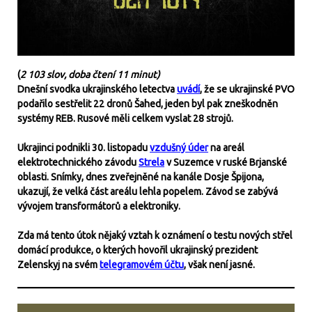
(
2 103 slov, doba čtení 11 minut)
Dnešní svodka ukrajinského letectva
uvádí
, že se ukrajinské PVO
podařilo sestřelit 22 dronů Šahed, jeden byl pak zneškodněn
systémy REB. Rusové měli celkem vyslat 28 strojů.
Ukrajinci podnikli 30. listopadu
vzdušný úder
na areál
elektrotechnického závodu
Strela
v Suzemce v ruské Brjanské
oblasti. Snímky, dnes zveřejněné na kanále Dosje Špijona,
ukazují, že velká část areálu lehla popelem. Závod se zabývá
vývojem transformátorů a elektroniky.
Zda má tento útok nějaký vztah k oznámení o testu nových střel
domácí produkce, o kterých hovořil ukrajinský prezident
Zelenskyj na svém
telegramovém účtu
, však není jasné.