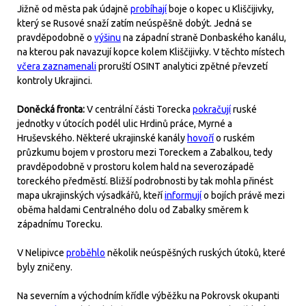
Jižně od města pak údajně
probíhají
boje o kopec u Kliščijivky,
který se Rusové snaží zatím neúspěšně dobýt. Jedná se
pravděpodobně o
výšinu
na západní straně Donbaského kanálu,
na kterou pak navazují kopce kolem Kliščijivky. V těchto místech
včera zaznamenali
proruští OSINT analytici zpětné převzetí
kontroly Ukrajinci.
Doněcká fronta:
V centrální části Torecka
pokračují
ruské
jednotky v útocích podél ulic Hrdinů práce, Myrné a
Hruševského. Některé ukrajinské kanály
hovoří
o ruském
průzkumu bojem v prostoru mezi Toreckem a Zabalkou, tedy
pravděpodobně v prostoru kolem hald na severozápadě
toreckého předměstí. Bližší podrobnosti by tak mohla přinést
mapa ukrajinských výsadkářů, kteří
informují
o bojích právě mezi
oběma haldami Centralného dolu od Zabalky směrem k
západnímu Torecku.
V Nelipivce
proběhlo
několik neúspěšných ruských útoků, které
byly zničeny.
Na severním a východním křídle výběžku na Pokrovsk okupanti