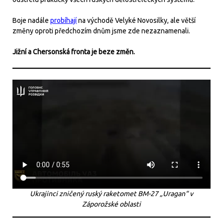
Boje nadále
probíhají
na východě Velyké Novosilky, ale větší
změny oproti předchozím dnům jsme zde nezaznamenali.
Jižní a Chersonská fronta je beze změn.
Ukrajinci zničený ruský raketomet BM-27 „Uragan“ v
Záporožské oblasti