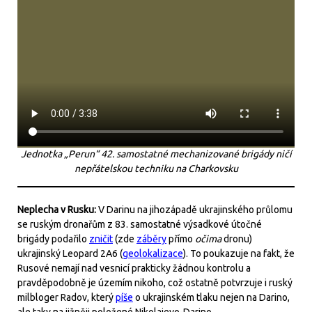
Jednotka „Perun“ 42. samostatné mechanizované brigády ničí
nepřátelskou techniku na Charkovsku
Neplecha v Rusku:
V Darinu na jihozápadě ukrajinského průlomu
se ruským dronařům z 83. samostatné výsadkové útočné
brigády podařilo
zničit
(zde
záběry
přímo
očima
dronu)
ukrajinský Leopard 2A6 (
geolokalizace
). To poukazuje na fakt, že
Rusové nemají nad vesnicí prakticky žádnou kontrolu a
pravděpodobně je územím nikoho, což ostatně potvrzuje i ruský
milbloger Radov, který
píše
o ukrajinském tlaku nejen na Darino,