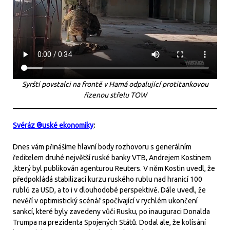
Syrští povstalci na frontě v Hamá odpalující protitankovou
řízenou střelu TOW
Svéráz ®uské ekonomiky
:
Dnes vám přinášíme hlavní body rozhovoru s generálním
ředitelem druhé největší ruské banky VTB, Andrejem Kostinem
,který byl publikován agenturou Reuters. V něm Kostin uvedl, že
předpokládá stabilizaci kurzu ruského rublu nad hranicí 100
rublů za USD, a to i v dlouhodobé perspektivě. Dále uvedl, že
nevěří v optimistický scénář spočívající v rychlém ukončení
sankcí, které byly zavedeny vůči Rusku, po inauguraci Donalda
Trumpa na prezidenta Spojených Států. Dodal ale, že kolísání