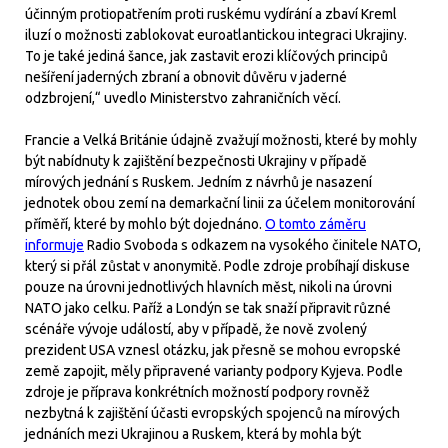
účinným protiopatřením proti ruskému vydírání a zbaví Kreml
iluzí o možnosti zablokovat euroatlantickou integraci Ukrajiny.
To je také jediná šance, jak zastavit erozi klíčových principů
nešíření jaderných zbraní a obnovit důvěru v jaderné
odzbrojení,“ uvedlo Ministerstvo zahraničních věcí.
Francie a Velká Británie údajně zvažují možnosti, které by mohly
být nabídnuty k zajištění bezpečnosti Ukrajiny v případě
mírových jednání s Ruskem. Jedním z návrhů je nasazení
jednotek obou zemí na demarkační linii za účelem monitorování
příměří, které by mohlo být dojednáno.
O tomto záměru
informuje
Radio Svoboda s odkazem na vysokého činitele NATO,
který si přál zůstat v anonymitě. Podle zdroje probíhají diskuse
pouze na úrovni jednotlivých hlavních měst, nikoli na úrovni
NATO jako celku. Paříž a Londýn se tak snaží připravit různé
scénáře vývoje událostí, aby v případě, že nově zvolený
prezident USA vznesl otázku, jak přesně se mohou evropské
země zapojit, měly připravené varianty podpory Kyjeva. Podle
zdroje je příprava konkrétních možností podpory rovněž
nezbytná k zajištění účasti evropských spojenců na mírových
jednáních mezi Ukrajinou a Ruskem, která by mohla být