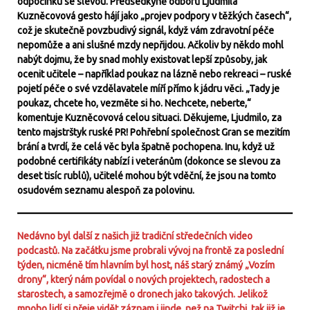
odpočinku se slevou. Předsedkyně odborů Ljudmila
Kuzněcovová gesto hájí jako „projev podpory v těžkých časech“,
což je skutečně povzbudivý signál, když vám zdravotní péče
nepomůže a ani slušné mzdy nepřijdou. Ačkoliv by někdo mohl
nabýt dojmu, že by snad mohly existovat lepší způsoby, jak
ocenit učitele – například poukaz na lázně nebo rekreaci – ruské
pojetí péče o své vzdělavatele míří přímo k jádru věci. „Tady je
poukaz, chcete ho, vezměte si ho. Nechcete, neberte,“
komentuje Kuzněcovová celou situaci. Děkujeme, Ljudmilo, za
tento majstrštyk ruské PR! Pohřební společnost Gran se mezitím
brání a tvrdí, že celá věc byla špatně pochopena. Inu, když už
podobné certifikáty nabízí i veteránům (dokonce se slevou za
deset tisíc rublů), učitelé mohou být vděční, že jsou na tomto
osudovém seznamu alespoň za polovinu.
Nedávno byl další z našich již tradiční středečních video
podcastů. Na začátku jsme probrali vývoj na frontě za poslední
týden, nicméně tím hlavním byl host, náš starý známý „Vozím
drony“, který nám povídal o nových projektech, radostech a
starostech, a samozřejmě o dronech jako takových. Jelikož
mnoho lidí si přeje vidět záznam i jinde, než na Twitchi, tak již je