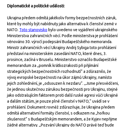
Diplomatické a politické události:
Ukrajina předem odmítá jakékoliv formy bezpečnostních záruk,
které by mohly být nabídnuty jako alternativa k členství země v
NATO.
Toto stanovisko
bylo uvedeno ve vyjádření ukrajinského
Ministerstva zahraničních věcí. Podle ministerstva je prohlášení
věnováno 30. výročí podepsání Budapešťského memoranda.
Ministr zahraničních věcí Ukrajiny Andrij Sybiga toto prohlášení
představí na ministerském zasedání NATO, které dnes, 3.
prosince, začíná v Bruselu. Ministerstvo označilo Budapešťské
memorandum za „pomník krátkozrakosti při přijímání
strategických bezpečnostních rozhodnutí“ a zdůraznilo, že
vývoj evropské bezpečnosti na úkor zájmů Ukrajiny, namísto
jejich zohlednění, je „odsouzen k nezdaru“. „Jsme přesvědčeni,
že jedinou skutečnou zárukou bezpečnosti pro Ukrajinu, stejně
jako odstrašujícím faktorem proti další ruské agresi vůči Ukrajině
a dalším státům, je pouze plné členství v NATO,“ uvádí se v
prohlášení. Dokument rovněž zdůrazňuje, že Ukrajina předem
odmítá alternativní formáty členství, s odkazem na „hořkou
zkušenost“ s Budapešťským memorandem, a že Kyjev nepřijme
žádné alternativy. „Pozvání Ukrajiny do NATO právě teď bude