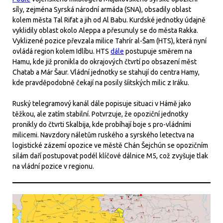
síly, zejména Syrská národní armáda (SNA), obsadily oblast
kolem města Tal Rifat a jih od Al Babu. Kurdské jednotky údajně
vyklidily oblast okolo Aleppa a přesunuly se do města Rakka.
Vyklizené pozice převzala milice Tahrír al-Šam (HTS), která nyní
ovládá region kolem Idlíbu. HTS
dále
postupuje směrem na
Hamu, kde již pronikla do okrajových čtvrtí po obsazení měst
Chatab a Már Šaur. Vládní jednotky se stahují do centra Hamy,
kde pravděpodobně čekají na posily šíitských milic z Iráku.
Ruský telegramový kanál dále popisuje situaci v Hámě jako
těžkou, ale zatím stabilní. Potvrzuje, že opoziční jednotky
pronikly do čtvrti Skalbija, kde probíhají boje s pro-vládními
milicemi. Navzdory náletům ruského a syrského letectva na
logistické zázemí opozice ve městě Chán Šejchún se opozičním
silám daří postupovat podél klíčové dálnice M5, což zvyšuje tlak
na vládní pozice v regionu.