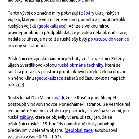
ale taky na jižněji položené Nikolajevo-Darino.
Tento vývoj do značné míry potvrzují i
záběry
ukrajinských
vojáků, kterým se ve zničené vesnici podařilo zajmout několik
ruských vojáků (
geolokalizace
). Ač lze s velkou mírou
pravděpodobnosti předpokládat, že je video několik dnů staré,
nadále to ukazuje na to, že ruské síly byly
po vstupu do vesnice
nuceny se stáhnout.
Příslušníci ukrajinské námořní pěchoty zničili na silnici Zelenyj
Šljach Sverdlikovo kolonu
ruské obrněné techniky
, která se
snažila prorazit v prostoru protitankových překážek na úrovni
Nižného Klinu (
geolokalizace
záběrů od času 0:48; na mapách
pak
zde
).
Ruský kanál Dva Majora
uvádí
, že se Rusům podařilo opět
postoupit v Novoivanovce. Ponecháme-li stranou, že vesnice má
jen poměrně malou rozlohu a je prakticky srovnána se zemí, pak
ruské
záběry
, které se objevily včera, ukazují jen, že se
příslušníci ruské 155. brigády námořní pěchoty pohybují
především v Zeleném Šljachu (
geolokalizace
: autobusová
zastávka v čase 0:50 – 1:05).