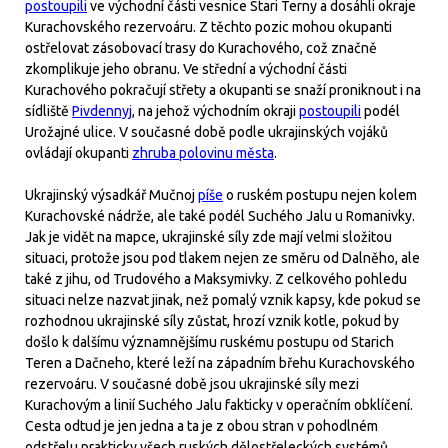
postoupili
ve východní části vesnice Stari Terny a dosáhli okraje
Kurachovského rezervoáru. Z těchto pozic mohou okupanti
ostřelovat zásobovací trasy do Kurachového, což značně
zkomplikuje jeho obranu. Ve střední a východní části
Kurachového pokračují střety a okupanti se snaží proniknout i na
sídliště
Pivdennyj
, na jehož východním okraji
postoupili
podél
Urožajné ulice. V současné době podle ukrajinských vojáků
ovládají okupanti
zhruba polovinu města
.
Ukrajinský výsadkář Mučnoj
píše
o ruském postupu nejen kolem
Kurachovské nádrže, ale také podél Suchého Jalu u Romanivky.
Jak je vidět na mapce, ukrajinské síly zde mají velmi složitou
situaci, protože jsou pod tlakem nejen ze směru od Dalněho, ale
také z jihu, od Trudového a Maksymivky. Z celkového pohledu
situaci nelze nazvat jinak, než pomalý vznik kapsy, kde pokud se
rozhodnou ukrajinské síly zůstat, hrozí vznik kotle, pokud by
došlo k dalšímu významnějšímu ruskému postupu od Starich
Teren a Dačneho, které leží na západním břehu Kurachovského
rezervoáru. V současné době jsou ukrajinské síly mezi
Kurachovým a linií Suchého Jalu fakticky v operačním obklíčení.
Cesta odtud je jen jedna a ta je z obou stran v pohodlném
odstřelu prakticky všech ruských dělostřeleckých systémů.