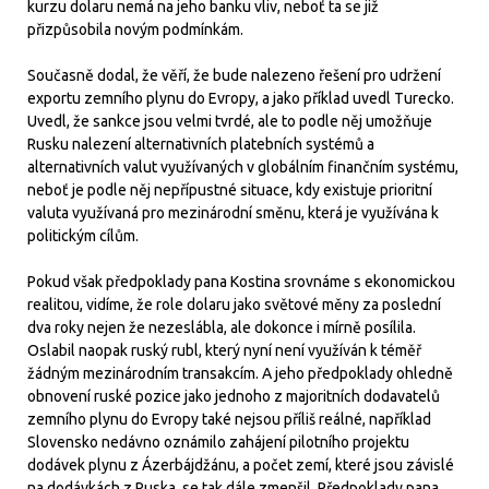
kurzu dolaru nemá na jeho banku vliv, neboť ta se již
přizpůsobila novým podmínkám.
Současně dodal, že věří, že bude nalezeno řešení pro udržení
exportu zemního plynu do Evropy, a jako příklad uvedl Turecko.
Uvedl, že sankce jsou velmi tvrdé, ale to podle něj umožňuje
Rusku nalezení alternativních platebních systémů a
alternativních valut využívaných v globálním finančním systému,
neboť je podle něj nepřípustné situace, kdy existuje prioritní
valuta využívaná pro mezinárodní směnu, která je využívána k
politickým cílům.
Pokud však předpoklady pana Kostina srovnáme s ekonomickou
realitou, vidíme, že role dolaru jako světové měny za poslední
dva roky nejen že nezeslábla, ale dokonce i mírně posílila.
Oslabil naopak ruský rubl, který nyní není využíván k téměř
žádným mezinárodním transakcím. A jeho předpoklady ohledně
obnovení ruské pozice jako jednoho z majoritních dodavatelů
zemního plynu do Evropy také nejsou příliš reálné, například
Slovensko nedávno oznámilo zahájení pilotního projektu
dodávek plynu z Ázerbájdžánu, a počet zemí, které jsou závislé
na dodávkách z Ruska, se tak dále zmenšil. Předpoklady pana