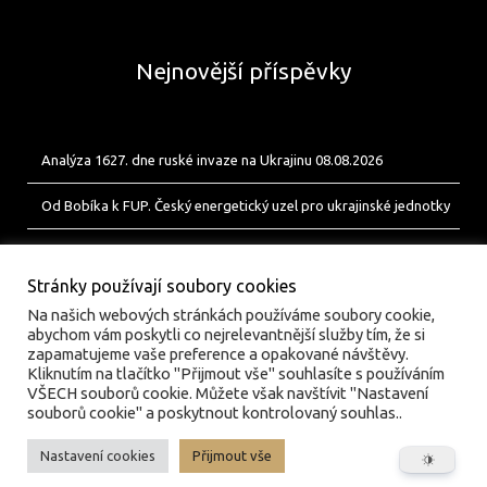
Nejnovější příspěvky
Analýza 1627. dne ruské invaze na Ukrajinu 08.08.2026
Od Bobíka k FUP. Český energetický uzel pro ukrajinské jednotky
Analýza 1626. dne ruské invaze na Ukrajinu 07.08.2026
Stránky používají soubory cookies
Na našich webových stránkách používáme soubory cookie,
abychom vám poskytli co nejrelevantnější služby tím, že si
zapamatujeme vaše preference a opakované návštěvy.
Kliknutím na tlačítko "Přijmout vše" souhlasíte s používáním
VŠECH souborů cookie. Můžete však navštívit "Nastavení
souborů cookie" a poskytnout kontrolovaný souhlas..
Nastavení cookies
Přijmout vše
© valka.online | Vydavatel: Jan Tofl, Plzeň | ISSN 3029-
6420