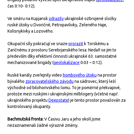
čas 0:10- 0:12).
Ve směru na Kupjansk
odrazily
ukrajinské ozbrojené složky
ruské útoky u Dvoričné, Petropavlivky, Zeleného Haje,
Kolisnykivky a Lozového.
Okupační síly pokračují ve snaze
prorazit
k Torskému a
Zaričnému z prostoru Serebrjanského lesa. Nedaří se jim to
především díky efektivní činnosti ukrajinské 63. samostatné
mechanizované brigády (
geolokalizace
0:03 – 0:12).
Ruské kanály zveřejnily video
bombového útoku
na prostor
bývalého
zpracovatelského závodu
na sádrovec, který leží
východně od bilohorivského lomu. To je poměrně překvapivé,
protože mezi ruskými i ukrajinskými milblogery (včetně např.
ukrajinského projektu
Deepstate
) je tento prostor považován za
kontrolovaný okupanty.
Bachmutská fronta:
V Časivu Jaru a jeho okolí jsme
nezaznamenali žádné výrazné změny.