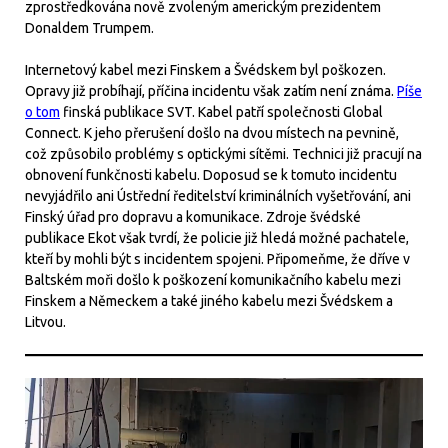
zprostředkována nově zvoleným americkým prezidentem
Donaldem Trumpem.
Internetový kabel mezi Finskem a Švédskem byl poškozen.
Opravy již probíhají, příčina incidentu však zatím není známa.
Píše
o tom
finská publikace SVT. Kabel patří společnosti Global
Connect. K jeho přerušení došlo na dvou místech na pevnině,
což způsobilo problémy s optickými sítěmi. Technici již pracují na
obnovení funkčnosti kabelu. Doposud se k tomuto incidentu
nevyjádřilo ani Ústřední ředitelství kriminálních vyšetřování, ani
Finský úřad pro dopravu a komunikace. Zdroje švédské
publikace Ekot však tvrdí, že policie již hledá možné pachatele,
kteří by mohli být s incidentem spojeni. Připomeňme, že dříve v
Baltském moři došlo k poškození komunikačního kabelu mezi
Finskem a Německem a také jiného kabelu mezi Švédskem a
Litvou.