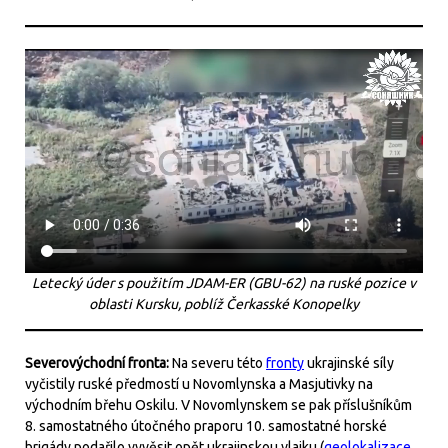
Letecký úder s použitím JDAM-ER (GBU-62) na ruské pozice v
oblasti Kursku, poblíž Čerkasské Konopelky
Severovýchodní fronta:
Na severu této
fronty
ukrajinské síly
vyčistily ruské předmostí u Novomlynska a Masjutivky na
východním břehu Oskilu. V Novomlynskem se pak příslušníkům
8. samostatného útočného praporu 10. samostatné horské
brigády podařilo vyvěsit opět ukrajinskou vlajku (
geolokalizace
,