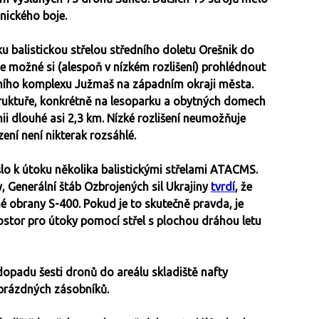
nického boje.
u balistickou střelou středního doletu Orešnik do
 je možné si (alespoň v nízkém rozlišení) prohlédnout
rního komplexu Južmaš na západním okraji města.
astruktuře, konkrétně na lesoparku a obytných domech
nii dlouhé asi 2,3 km. Nízké rozlišení neumožňuje
zení není nikterak rozsáhlé.
ošlo k útoku několika balistickými střelami ATACMS.
, Generální štáb Ozbrojených sil Ukrajiny
tvrdí
, že
é obrany S-400. Pokud je to skutečně pravda, je
rostor pro útoky pomocí střel s plochou dráhou letu
 dopadu šesti dronů do areálu skladiště nafty
 prázdných zásobníků.