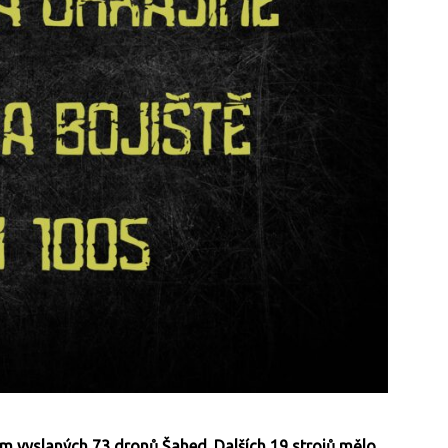
em vyslaných 73 dronů Šahed. Dalších 19 strojů mělo