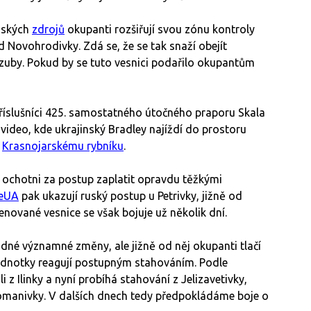
nských
zdrojů
okupanti rozšiřují svou zónu kontroly
d Novohrodivky. Zdá se, že se tak snaží obejít
 zuby. Pokud by se tuto vesnici podařilo okupantům
říslušníci 425. samostatného útočného praporu Skala
 video, kde ukrajinský Bradley najíždí do prostoru
e
Krasnojarskému rybníku
.
 ochotni za postup zaplatit opravdu těžkými
teUA
pak ukazují ruský postup u Petrivky, jižně od
nované vesnice se však bojuje už několik dní.
né významné změny, ale jižně od něj okupanti tlačí
é jednotky reagují postupným stahováním. Podle
i z Ilinky a nyní probíhá stahování z Jelizavetivky,
 Romanivky. V dalších dnech tedy předpokládáme boje o