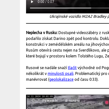
Ukrajinské vozidlo M2A2 Bradley pr
Neplecha v Rusku:
Dostupné videozáběry z rusk
podařilo získat Darino zpět pod kontrolu. Dokl
konstrukci v zemědělském areálu na jihovýchod
Rusům otevírá cestu nejen na Sverdlikovo, ale p
které bojují v prostoru kolem Tolstého Lugu, 
Rusové se nadále snaží
tlačit
východně od Pogreb
několikrát v
minulosti psali
. Problematický pro
manévrovat (
geolokalizace
od času 0:33).