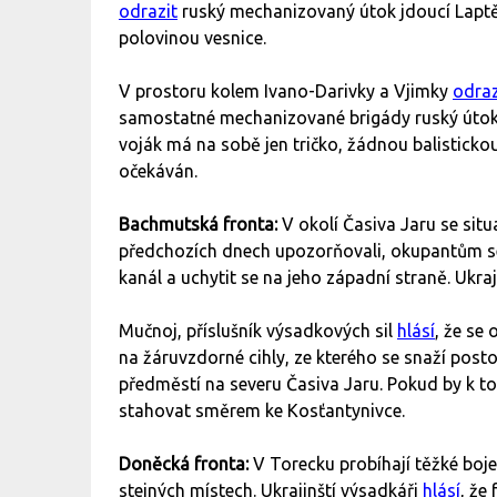
odrazit
ruský mechanizovaný útok jdoucí Laptěv
polovinou vesnice.
V prostoru kolem Ivano-Darivky a Vjimky
odraz
samostatné mechanizované brigády ruský útok d
voják má na sobě jen tričko, žádnou balistick
očekáván.
Bachmutská fronta:
V okolí Časiva Jaru se situ
předchozích dnech upozorňovali, okupantům se
kanál a uchytit se na jeho západní straně. Ukra
Mučnoj, příslušník výsadkových sil
hlásí
, že se
na žáruvzdorné cihly, ze kterého se snaží post
předměstí na severu Časiva Jaru. Pokud by k to
stahovat směrem ke Kosťantynivce.
Doněcká fronta:
V Torecku probíhají těžké boje
stejných místech. Ukrajinští výsadkáři
hlásí
, že