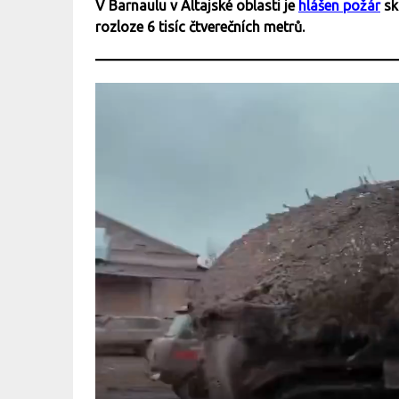
V Barnaulu v Altajské oblasti je
hlášen požár
sk
rozloze 6 tisíc čtverečních metrů.