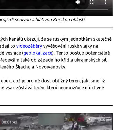
ojíždí šedivou a blátivou Kurskou oblastí
ých kanálů ukazují, že se ruským jednotkám skutečně
ádají to
videozáběry
vyvěšování ruské vlajky na
ě vesnice (
geolokalizace
). Tento postup potenciálně
ředevším také do západního křídla ukrajinských sil,
Zeleného Šljachu a Novoivanovky.
ek, což je pro ně dost obtížný terén, jak jsme již
 ně však zůstává terén, který neumožňuje efektivně