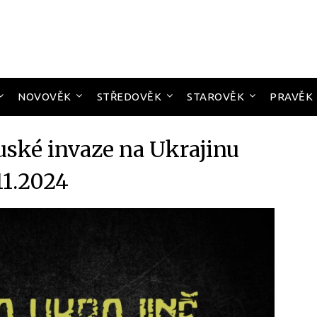
NOVOVĚK
STŘEDOVĚK
STAROVĚK
PRAVĚK
uské invaze na Ukrajinu
11.2024