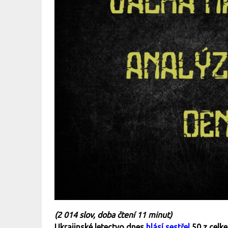
(
2 014 slov, doba čtení 11 minut)
Ukrajinské letectvo dnes
hlásí sestřel
50 z celk