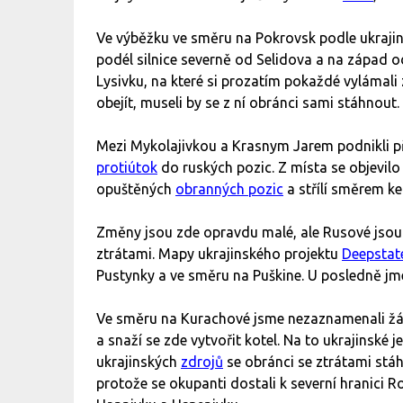
Ve výběžku ve směru na Pokrovsk podle ukraji
podél silnice severně od Selidova a na západ o
Lysivku, na které si prozatím pokaždé vylámali
obejít, museli by se z ní obránci sami stáhnout.
Mezi Mykolajivkou a Krasnym Jarem podnikli p
protiútok
do ruských pozic. Z místa se objevilo
opuštěných
obranných pozic
a střílí směrem k
Změny jsou zde opravdu malé, ale Rusové jsou
ztrátami. Mapy ukrajinského projektu
Deepsta
Pustynky a ve směru na Puškine. U posledně jme
Ve směru na Kurachové jsme nezaznamenali žád
a snaží se zde vytvořit kotel. Na to ukrajinsk
ukrajinských
zdrojů
se obránci se ztrátami stáhl
protože se okupanti dostali k severní hranici