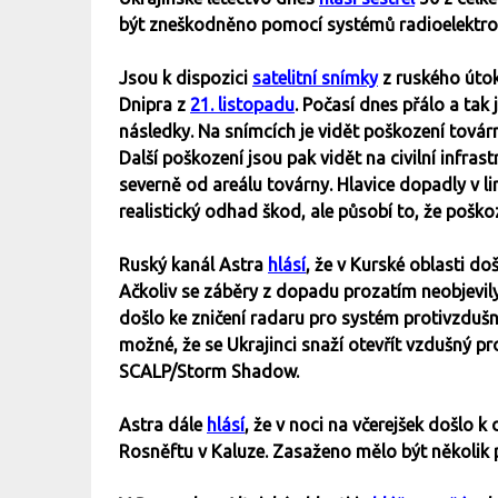
být zneškodněno pomocí systémů radioelektro
Jsou k dispozici
satelitní snímky
z ruského útok
Dnipra z
21. listopadu
. Počasí dnes přálo a tak
následky. Na snímcích je vidět poškození tová
Další poškození jsou pak vidět na civilní infr
severně od areálu továrny. Hlavice dopadly v li
realistický odhad škod, ale působí to, že poško
Ruský kanál Astra
hlásí
, že v Kurské oblasti d
Ačkoliv se záběry z dopadu prozatím neobjevily
došlo ke zničení radaru pro systém protivzdušn
možné, že se Ukrajinci snaží otevřít vzdušný p
SCALP/Storm Shadow.
Astra dále
hlásí
, že v noci na včerejšek došlo k
Rosněftu v Kaluze. Zasaženo mělo být několik