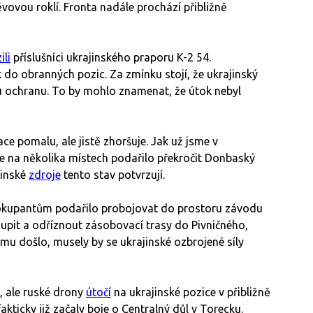
ovou roklí. Fronta nadále prochází přibližně
ili
příslušníci ukrajinského praporu K-2 54.
o obranných pozic. Za zmínku stojí, že ukrajinský
ou ochranu. To by mohlo znamenat, že útok nebyl
ace pomalu, ale jistě zhoršuje. Jak už jsme v
 na několika místech podařilo překročit Donbaský
jinské
zdroje
tento stav potvrzují.
 okupantům podařilo probojovat do prostoru závodu
oupit a odříznout zásobovací trasy do Pivničného,
mu došlo, musely by se ukrajinské ozbrojené síly
, ale ruské drony
útočí
na ukrajinské pozice v přibližně
 fakticky již začaly boje o Centralný důl v Torecku.