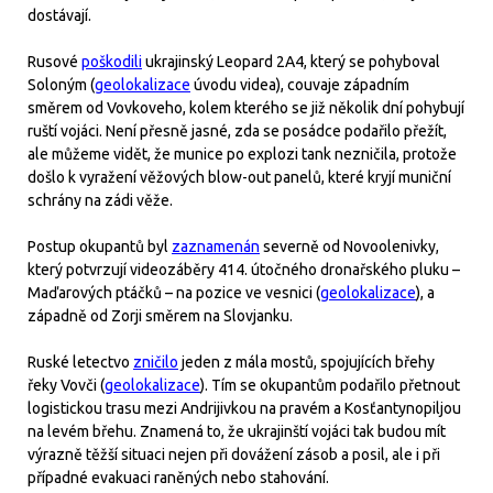
dostávají.
Rusové
poškodili
ukrajinský Leopard 2A4, který se pohyboval
Soloným (
geolokalizace
úvodu videa), couvaje západním
směrem od Vovkoveho, kolem kterého se již několik dní pohybují
ruští vojáci. Není přesně jasné, zda se posádce podařilo přežít,
ale můžeme vidět, že munice po explozi tank nezničila, protože
došlo k vyražení věžových blow-out panelů, které kryjí muniční
schrány na zádi věže.
Postup okupantů byl
zaznamenán
severně od Novoolenivky,
který potvrzují videozáběry 414. útočného dronařského pluku –
Maďarových ptáčků – na pozice ve vesnici (
geolokalizace
), a
západně od Zorji směrem na Slovjanku.
Ruské letectvo
zničilo
jeden z mála mostů, spojujících břehy
řeky Vovči (
geolokalizace
). Tím se okupantům podařilo přetnout
logistickou trasu mezi Andrijivkou na pravém a Kosťantynopiljou
na levém břehu. Znamená to, že ukrajinští vojáci tak budou mít
výrazně těžší situaci nejen při dovážení zásob a posil, ale i při
případné evakuaci raněných nebo stahování.