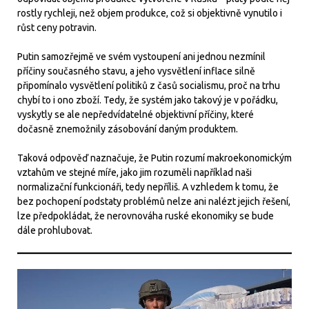
rostly rychleji, než objem produkce, což si objektivně vynutilo i
růst ceny potravin.
Putin samozřejmě ve svém vystoupení ani jednou nezmínil
příčiny současného stavu, a jeho vysvětlení inflace silně
připomínalo vysvětlení politiků z časů socialismu, proč na trhu
chybí to i ono zboží. Tedy, že systém jako takový je v pořádku,
vyskytly se ale nepředvídatelné objektivní příčiny, které
dočasně znemožnily zásobování daným produktem.
Taková odpověď naznačuje, že Putin rozumí makroekonomickým
vztahům ve stejné míře, jako jim rozuměli například naši
normalizační funkcionáři, tedy nepříliš. A vzhledem k tomu, že
bez pochopení podstaty problémů nelze ani nalézt jejich řešení,
lze předpokládat, že nerovnováha ruské ekonomiky se bude
dále prohlubovat.