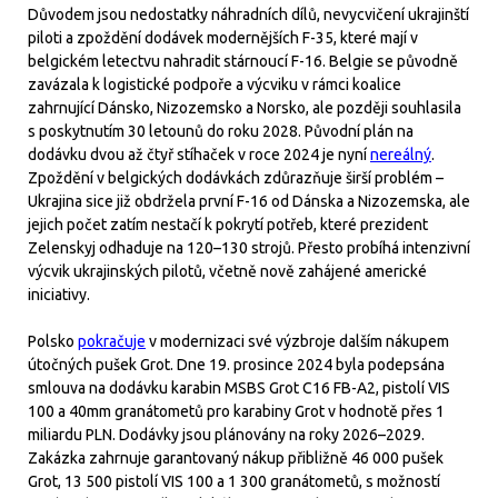
Důvodem jsou nedostatky náhradních dílů, nevycvičení ukrajinští
piloti a zpoždění dodávek modernějších F-35, které mají v
belgickém letectvu nahradit stárnoucí F-16. Belgie se původně
zavázala k logistické podpoře a výcviku v rámci koalice
zahrnující Dánsko, Nizozemsko a Norsko, ale později souhlasila
s poskytnutím 30 letounů do roku 2028. Původní plán na
dodávku dvou až čtyř stíhaček v roce 2024 je nyní
nereálný
.
Zpoždění v belgických dodávkách zdůrazňuje širší problém –
Ukrajina sice již obdržela první F-16 od Dánska a Nizozemska, ale
jejich počet zatím nestačí k pokrytí potřeb, které prezident
Zelenskyj odhaduje na 120–130 strojů. Přesto probíhá intenzivní
výcvik ukrajinských pilotů, včetně nově zahájené americké
iniciativy.
Polsko
pokračuje
v modernizaci své výzbroje dalším nákupem
útočných pušek Grot. Dne 19. prosince 2024 byla podepsána
smlouva na dodávku karabin MSBS Grot C16 FB-A2, pistolí VIS
100 a 40mm granátometů pro karabiny Grot v hodnotě přes 1
miliardu PLN. Dodávky jsou plánovány na roky 2026–2029.
Zakázka zahrnuje garantovaný nákup přibližně 46 000 pušek
Grot, 13 500 pistolí VIS 100 a 1 300 granátometů, s možností