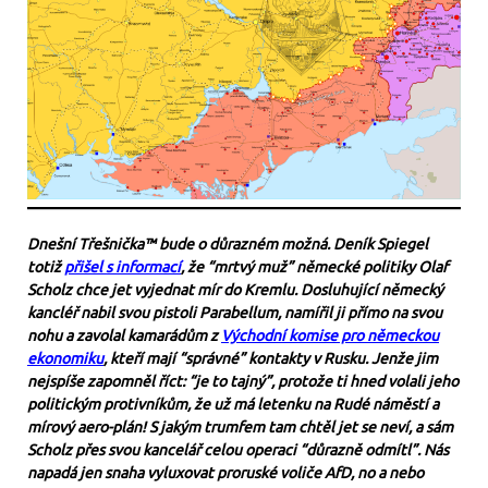
Dnešní Třešnička™ bude o důrazném možná. Deník Spiegel
totiž
přišel s informací
, že “mrtvý muž” německé politiky Olaf
Scholz chce jet vyjednat mír do Kremlu. Dosluhující německý
kancléř nabil svou pistoli Parabellum, namířil ji přímo na svou
nohu a zavolal kamarádům z
Východní komise pro německou
ekonomiku
, kteří mají “správné” kontakty v Rusku. Jenže jim
nejspíše zapomněl říct: “je to tajný”, protože ti hned volali jeho
politickým protivníkům, že už má letenku na Rudé náměstí a
mírový aero-plán! S jakým trumfem tam chtěl jet se neví, a sám
Scholz přes svou kancelář celou operaci “důrazně odmítl”. Nás
napadá jen snaha vyluxovat proruské voliče AfD, no a nebo