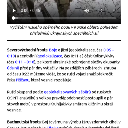
Vyčištění ruského opěrného bodu v Kurské oblasti pohledem
příslušníků ukrajinských speciálních sil
Severovýchodní fronta:
Boje
o jižní (geolokalizace, čas
0:05 –
0:10
) a centrální (
geolokalizace
, čas 0:11 a ) část Kolisnykivky
(čas
0:11 – 0:16
), ze které ukrajinské ozbrojené složky okupanty
údajně
před pár dny vytlačily. Na pozdějších záběrech, zhruba
od času 0:22 můžeme vidět, že se ruští vojáci snaží překročit
řeku
Piščanu
, která vesnici rozděluje.
Ruští okupanti podle
geolokalizovaných záběrů
od ruských
OSINT analytiků s velkou pravděpodobností postoupili o pár
stovek metrů v prostoru Kruhljakivky směrem k jižnímu okraji
vesnice.
Bachmutská fronta:
Boj továrnu na výrobu žáruvzdorných cihel v
Časivu Jaru pokračuje.
Útoky
ruských dronů v jihovýchodní části