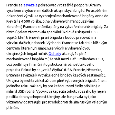
Francie se
zavázala
pokračovat v rozsáhlé podpoře Ukrajiny
výcvikem a vybavením dalších ukrajinských brigád. Po úspěšném
dokončení výcviku a vyzbrojení mechanizované brigády Anne de
Kiev (síla 4 500 vojáků, plně vybavených francouzskými
zbraněmi) Francie oznámila plány na vytvoření druhé brigády. Za
tímto účelem zformovala speciální úkolové uskupení 1 500
vojáků, kteří trénovali první brigádu a budou pracovat i na
výcviku dalších jednotek. Východní Francie se tak stala klíčovým
centrem, které nyní umožňuje výcvik a vybavení dvou
ukrajinských brigád ročně.
Odhady
ukazují, že plně
mechanizovaná brigáda může stát mezi 1 až 3 miliardami USD,
což podtrhuje finanční i logistickou náročnost takového
projektu. Pokud by se „velká čtyřka“ (USA, Francie, Německo,
Británie) zavázala k výcviku jedné brigády každých šest měsíců,
Ukrajina by mohla získat až osm plně vybavených brigád během
jediného roku. Náklady by pro každou zemi činily přibližně 6
miliard USD ročně. Výcviková kapacita tohoto rozsahu by nejen
posílila obranyschopnost Ukrajiny, ale fungovala by i jako
významný odstrašující prostředek proti dalším ruským válečným
plánům.