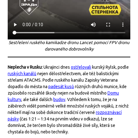
Sestřelení ruského kamikadze dronu Lancet pomocí FPV dronu
darovaného dobrovolníky
Neplecha v Rusku:
Ukrajinci dnes
ostřelovali
kurský Rylsk, podle
ruských kanálů
nejen dělostřelectvem, ale též balistickými
střelami ATACMS. Podle ruského kanálu Zapisky Veterana
dopadlo do města na
padesát kusů
různých druhů munice, kde
způsobilo rozsáhlé škody nejen na budově místního
Domu
kultury
, ale také dalších
budov
. Vzhledem k tomu, že je na
záběrech vidět poměrně velké množství ruských vojáků, z nichž
někteří mají na sobě dokonce tradiční červené
rozpoznávací
pásky
(čas 1:21 – 1:34 na prvním videu v odkazu), lze se
domnívat, že terčem bylo shromaždiště živé síly, která se
chystala do bojů, nebo techniky.