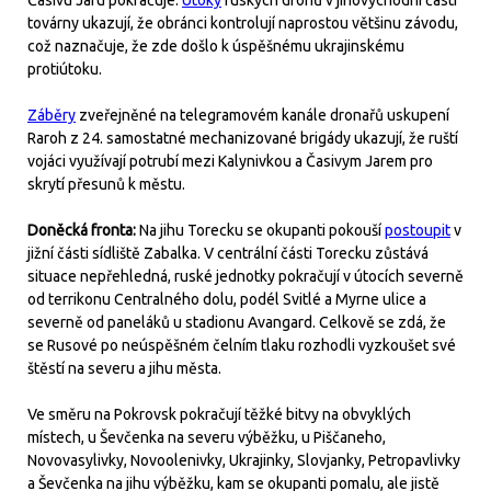
továrny ukazují, že obránci kontrolují naprostou většinu závodu,
což naznačuje, že zde došlo k úspěšnému ukrajinskému
protiútoku.
Záběry
zveřejněné na telegramovém kanále dronařů uskupení
Raroh z 24. samostatné mechanizované brigády ukazují, že ruští
vojáci využívají potrubí mezi Kalynivkou a Časivym Jarem pro
skrytí přesunů k městu.
Doněcká fronta:
Na jihu Torecku se okupanti pokouší
postoupit
v
jižní části sídliště Zabalka. V centrální části Torecku zůstává
situace nepřehledná, ruské jednotky pokračují v útocích severně
od terrikonu Centralného dolu, podél Svitlé a Myrne ulice a
severně od paneláků u stadionu Avangard. Celkově se zdá, že
se Rusové po neúspěšném čelním tlaku rozhodli vyzkoušet své
štěstí na severu a jihu města.
Ve směru na Pokrovsk pokračují těžké bitvy na obvyklých
místech, u Ševčenka na severu výběžku, u Piščaneho,
Novovasylivky, Novoolenivky, Ukrajinky, Slovjanky, Petropavlivky
a Ševčenka na jihu výběžku, kam se okupanti pomalu, ale jistě