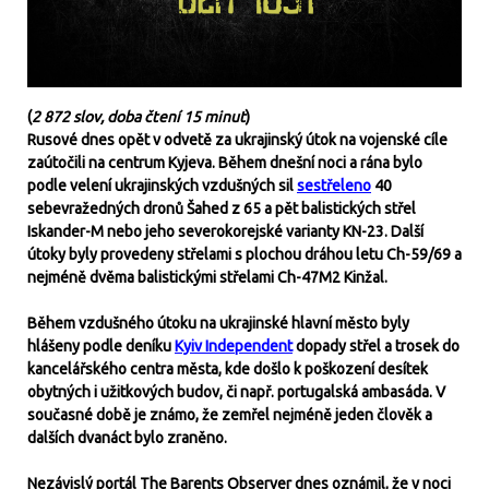
(
2 872 slov, doba čtení 15 minut
)
Rusové dnes opět v odvetě za ukrajinský útok na vojenské cíle
zaútočili na centrum Kyjeva. Během dnešní noci a rána bylo
podle velení ukrajinských vzdušných sil
sestřeleno
40
sebevražedných dronů Šahed z 65 a pět balistických střel
Iskander-M nebo jeho severokorejské varianty KN-23. Další
útoky byly provedeny střelami s plochou dráhou letu Ch-59/69 a
nejméně dvěma balistickými střelami Ch-47M2 Kinžal.
Během vzdušného útoku na ukrajinské hlavní město byly
hlášeny podle deníku
Kyiv Independent
dopady střel a trosek do
kancelářského centra města, kde došlo k poškození desítek
obytných i užitkových budov, či např. portugalská ambasáda. V
současné době je známo, že zemřel nejméně jeden člověk a
dalších dvanáct bylo zraněno.
Nezávislý portál The Barents Observer dnes oznámil, že v noci