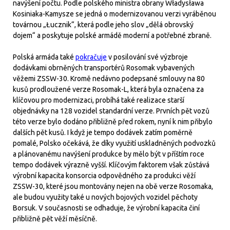
navýšení počtu. Podle polského ministra obrany Władysława
Kosiniaka-Kamysze se jedná o modernizovanou verzi vyráběnou
továrnou „Łucznik“, která podle jeho slov „dělá obrovský
dojem“ a poskytuje polské armádě moderní a potřebné zbraně.
Polská armáda také
pokračuje
v posilování své výzbroje
dodávkami obrněných transportérů Rosomak vybavených
věžemi ZSSW-30. Kromě nedávno podepsané smlouvy na 80
kusů prodloužené verze Rosomak-L, která byla označena za
klíčovou pro modernizaci, probíhá také realizace starší
objednávky na 128 vozidel standardní verze. Prvních pět vozů
této verze bylo dodáno přibližně před rokem, nyní k nim přibylo
dalších pět kusů. I když je tempo dodávek zatím poměrně
pomalé, Polsko očekává, že díky využití uskladněných podvozků
a plánovanému navýšení produkce by mělo být v příštím roce
tempo dodávek výrazně vyšší. Klíčovým faktorem však zůstává
výrobní kapacita konsorcia odpovědného za produkci věží
ZSSW-30, které jsou montovány nejen na obě verze Rosomaka,
ale budou využity také u nových bojových vozidel pěchoty
Borsuk. V současnosti se odhaduje, že výrobní kapacita činí
přibližně pět věží měsíčně.