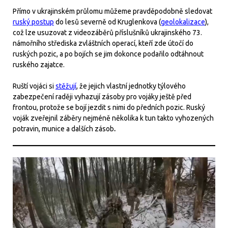
Přímo v ukrajinském průlomu můžeme pravděpodobně sledovat
ruský postup
do lesů severně od Kruglenkova (
geolokalizace
),
což lze usuzovat z videozáběrů příslušníků ukrajinského 73.
námořního střediska zvláštních operací, kteří zde útočí do
ruských pozic, a po bojích se jim dokonce podařilo odtáhnout
ruského zajatce.
Ruští vojáci si
stěžují
, že jejich vlastní jednotky týlového
zabezpečení raději vyhazují zásoby pro vojáky ještě před
frontou, protože se bojí jezdit s nimi do předních pozic. Ruský
voják zveřejnil záběry nejméně několika k tun takto vyhozených
potravin, munice a dalších zásob
.