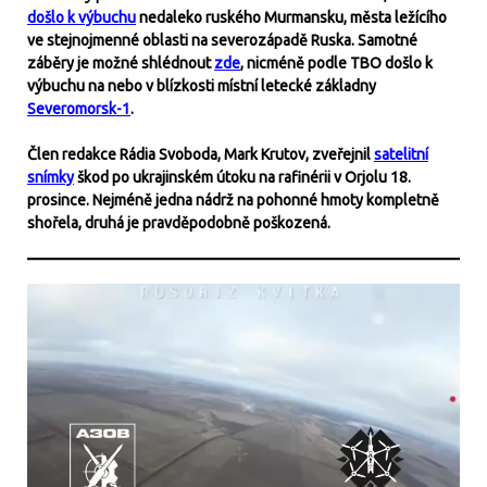
došlo k výbuchu
nedaleko ruského Murmansku, města ležícího
ve stejnojmenné oblasti na severozápadě Ruska. Samotné
záběry je možné shlédnout
zde
, nicméně podle TBO došlo k
výbuchu na nebo v blízkosti místní letecké základny
Severomorsk-1
.
Člen redakce Rádia Svoboda, Mark Krutov, zveřejnil
satelitní
snímky
škod po ukrajinském útoku na rafinérii v Orjolu 18.
prosince. Nejméně jedna nádrž na pohonné hmoty kompletně
shořela, druhá je pravděpodobně poškozená.