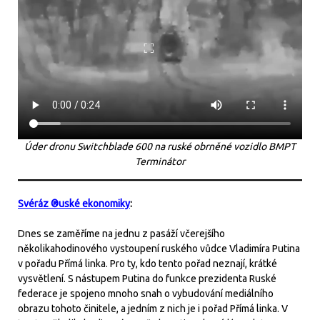
Úder dronu Switchblade 600 na ruské obrněné vozidlo BMPT
Terminátor
Svéráz ®uské ekonomiky
:
Dnes se zaměříme na jednu z pasáží včerejšího
několikahodinového vystoupení ruského vůdce Vladimíra Putina
v pořadu Přímá linka. Pro ty, kdo tento pořad neznají, krátké
vysvětlení. S nástupem Putina do funkce prezidenta Ruské
federace je spojeno mnoho snah o vybudování mediálního
obrazu tohoto činitele, a jedním z nich je i pořad Přímá linka. V