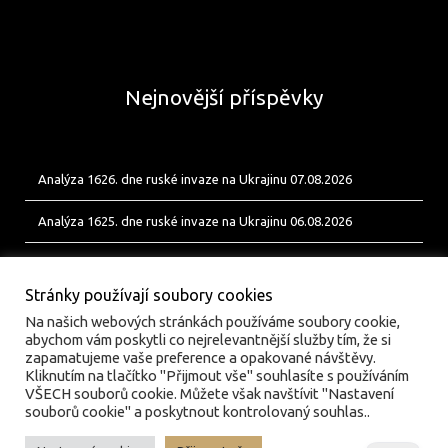
Nejnovější příspěvky
Analýza 1626. dne ruské invaze na Ukrajinu 07.08.2026
Analýza 1625. dne ruské invaze na Ukrajinu 06.08.2026
Analýza 1624. dne ruské invaze na Ukrajinu 05.08.2026
Stránky používají soubory cookies
Na našich webových stránkách používáme soubory cookie,
abychom vám poskytli co nejrelevantnější služby tím, že si
zapamatujeme vaše preference a opakované návštěvy.
Kliknutím na tlačítko "Přijmout vše" souhlasíte s používáním
VŠECH souborů cookie. Můžete však navštívit "Nastavení
souborů cookie" a poskytnout kontrolovaný souhlas..