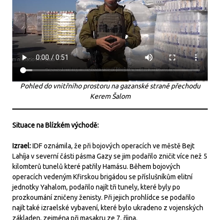
Pohled do vnitřního prostoru na gazanské straně přechodu
Kerem Šalom
Situace na Blízkém východě:
Izrael:
IDF oznámila, že při bojových operacích ve městě Bejt
Lahíja v severní části pásma Gazy se jim podařilo zničit více než 5
kilomterů tunelů které patřily Hamásu. Během bojových
operacích vedeným Kfirskou brigádou se příslušníkům elitní
jednotky Yahalom, podařilo najít tři tunely, které byly po
prozkoumání zničeny ženisty. Při jejich prohlídce se podařilo
najít také izraelské vybavení, které bylo ukradeno z vojenských
základen, zejména při masakru ze 7. října.