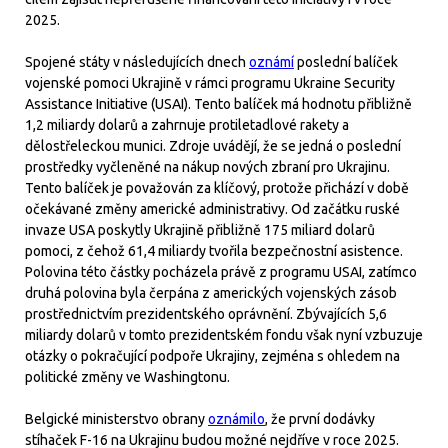
2025.
Spojené státy v následujících dnech
oznámí
poslední balíček
vojenské pomoci Ukrajině v rámci programu Ukraine Security
Assistance Initiative (USAI). Tento balíček má hodnotu přibližně
1,2 miliardy dolarů a zahrnuje protiletadlové rakety a
dělostřeleckou munici. Zdroje uvádějí, že se jedná o poslední
prostředky vyčleněné na nákup nových zbraní pro Ukrajinu.
Tento balíček je považován za klíčový, protože přichází v době
očekávané změny americké administrativy. Od začátku ruské
invaze USA poskytly Ukrajině přibližně 175 miliard dolarů
pomoci, z čehož 61,4 miliardy tvořila bezpečnostní asistence.
Polovina této částky pocházela právě z programu USAI, zatímco
druhá polovina byla čerpána z amerických vojenských zásob
prostřednictvím prezidentského oprávnění. Zbývajících 5,6
miliardy dolarů v tomto prezidentském fondu však nyní vzbuzuje
otázky o pokračující podpoře Ukrajiny, zejména s ohledem na
politické změny ve Washingtonu.
Belgické ministerstvo obrany
oznámilo
, že první dodávky
stíhaček F-16 na Ukrajinu budou možné nejdříve v roce 2025.