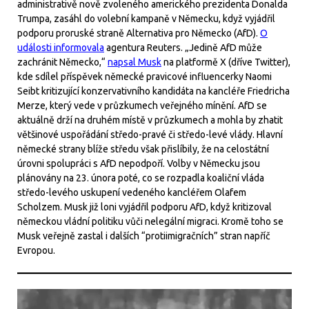
administrativě nově zvoleného amerického prezidenta Donalda
Trumpa, zasáhl do volební kampaně v Německu, když vyjádřil
podporu proruské straně Alternativa pro Německo (AfD).
O
události informovala
agentura Reuters. „Jedině AfD může
zachránit Německo,“
napsal Musk
na platformě X (dříve Twitter),
kde sdílel příspěvek německé pravicové influencerky Naomi
Seibt kritizující konzervativního kandidáta na kancléře Friedricha
Merze, který vede v průzkumech veřejného mínění. AfD se
aktuálně drží na druhém místě v průzkumech a mohla by zhatit
většinové uspořádání středo-pravé či středo-levé vlády. Hlavní
německé strany blíže středu však přislíbily, že na celostátní
úrovni spolupráci s AfD nepodpoří. Volby v Německu jsou
plánovány na 23. února poté, co se rozpadla koaliční vláda
středo-levého uskupení vedeného kancléřem Olafem
Scholzem. Musk již loni vyjádřil podporu AfD, když kritizoval
německou vládní politiku vůči nelegální migraci. Kromě toho se
Musk veřejně zastal i dalších “protiimigračních” stran napříč
Evropou.