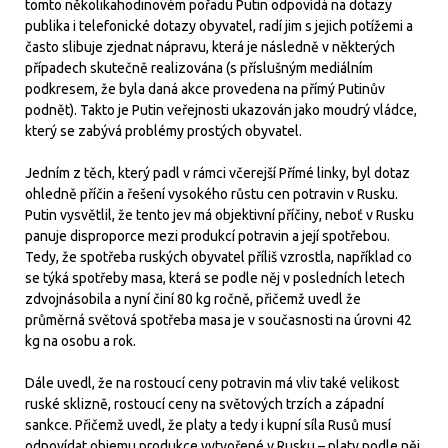
tomto několikahodinovém pořadu Putin odpovídá na dotazy
publika i telefonické dotazy obyvatel, radí jim s jejich potížemi a
často slibuje zjednat nápravu, která je následně v některých
případech skutečně realizována (s příslušným mediálním
podkresem, že byla daná akce provedena na přímý Putinův
podnět). Takto je Putin veřejnosti ukazován jako moudrý vládce,
který se zabývá problémy prostých obyvatel.
Jedním z těch, který padl v rámci včerejší Přímé linky, byl dotaz
ohledně příčin a řešení vysokého růstu cen potravin v Rusku.
Putin vysvětlil, že tento jev má objektivní příčiny, neboť v Rusku
panuje disproporce mezi produkcí potravin a její spotřebou.
Tedy, že spotřeba ruských obyvatel příliš vzrostla, například co
se týká spotřeby masa, která se podle něj v posledních letech
zdvojnásobila a nyní činí 80 kg ročně, přičemž uvedl že
průměrná světová spotřeba masa je v současnosti na úrovni 42
kg na osobu a rok.
Dále uvedl, že na rostoucí ceny potravin má vliv také velikost
ruské sklizně, rostoucí ceny na světových trzích a západní
sankce. Přičemž uvedl, že platy a tedy i kupní síla Rusů musí
odpovídat objemu produkce vytvořené v Rusku – platy podle něj