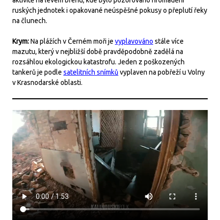
ruských jednotek i opakované neúspěšné pokusy o přeplutí řeky
na člunech.
Krym:
Na plážích v Černém moři je
vyplavováno
stále více
mazutu, který v nejbližší době pravděpodobně zadělá na
rozsáhlou ekologickou katastrofu. Jeden z poškozených
tankerů je podle
satelitních snímků
vyplaven na pobřeží u Volny
v Krasnodarské oblasti.