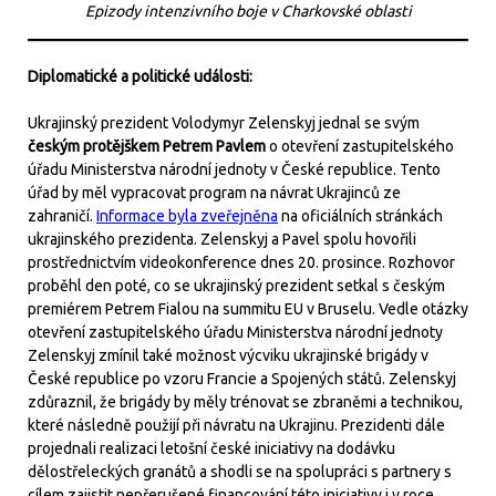
Epizody intenzivního boje v Charkovské oblasti
Diplomatické a politické události:
Ukrajinský prezident Volodymyr Zelenskyj jednal se svým
českým protějškem Petrem Pavlem
o otevření zastupitelského
úřadu Ministerstva národní jednoty v České republice. Tento
úřad by měl vypracovat program na návrat Ukrajinců ze
zahraničí.
Informace byla zveřejněna
na oficiálních stránkách
ukrajinského prezidenta. Zelenskyj a Pavel spolu hovořili
prostřednictvím videokonference dnes 20. prosince. Rozhovor
proběhl den poté, co se ukrajinský prezident setkal s českým
premiérem Petrem Fialou na summitu EU v Bruselu. Vedle otázky
otevření zastupitelského úřadu Ministerstva národní jednoty
Zelenskyj zmínil také možnost výcviku ukrajinské brigády v
České republice po vzoru Francie a Spojených států. Zelenskyj
zdůraznil, že brigády by měly trénovat se zbraněmi a technikou,
které následně použijí při návratu na Ukrajinu. Prezidenti dále
projednali realizaci letošní české iniciativy na dodávku
dělostřeleckých granátů a shodli se na spolupráci s partnery s
cílem zajistit nepřerušené financování této iniciativy i v roce