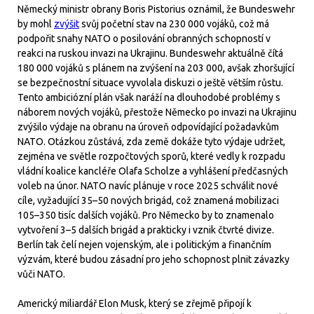
Německý ministr obrany Boris Pistorius oznámil, že Bundeswehr
by mohl
zvýšit
svůj početní stav na 230 000 vojáků, což má
podpořit snahy NATO o posilování obranných schopností v
reakci na ruskou invazi na Ukrajinu. Bundeswehr aktuálně čítá
180 000 vojáků s plánem na zvýšení na 203 000, avšak zhoršující
se bezpečnostní situace vyvolala diskuzi o ještě větším růstu.
Tento ambiciózní plán však naráží na dlouhodobé problémy s
náborem nových vojáků, přestože Německo po invazi na Ukrajinu
zvýšilo výdaje na obranu na úroveň odpovídající požadavkům
NATO. Otázkou zůstává, zda země dokáže tyto výdaje udržet,
zejména ve světle rozpočtových sporů, které vedly k rozpadu
vládní koalice kancléře Olafa Scholze a vyhlášení předčasných
voleb na únor. NATO navíc plánuje v roce 2025 schválit nové
cíle, vyžadující 35–50 nových brigád, což znamená mobilizaci
105–350 tisíc dalších vojáků. Pro Německo by to znamenalo
vytvoření 3–5 dalších brigád a prakticky i vznik čtvrté divize.
Berlín tak čelí nejen vojenským, ale i politickým a finančním
výzvám, které budou zásadní pro jeho schopnost plnit závazky
vůči NATO.
Americký miliardář Elon Musk, který se zřejmě připojí k