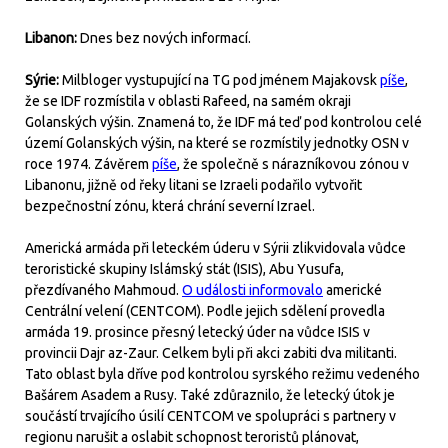
Libanon:
Dnes bez nových informací.
Sýrie:
Milbloger vystupující na TG pod jménem Majakovsk
píše
,
že se IDF rozmístila v oblasti Rafeed, na samém okraji
Golanských výšin. Znamená to, že IDF má teď pod kontrolou celé
území Golanských výšin, na které se rozmístily jednotky OSN v
roce 1974. Závěrem
píše
, že společně s nárazníkovou zónou v
Libanonu, jižně od řeky litani se Izraeli podařilo vytvořit
bezpečnostní zónu, která chrání severní Izrael.
Americká armáda při leteckém úderu v Sýrii zlikvidovala vůdce
teroristické skupiny Islámský stát (ISIS), Abu Yusufa,
přezdívaného Mahmoud.
O události informovalo
americké
Centrální velení (CENTCOM). Podle jejich sdělení provedla
armáda 19. prosince přesný letecký úder na vůdce ISIS v
provincii Dajr az-Zaur. Celkem byli při akci zabiti dva militanti.
Tato oblast byla dříve pod kontrolou syrského režimu vedeného
Bašárem Asadem a Rusy. Také zdůraznilo, že letecký útok je
součástí trvajícího úsilí CENTCOM ve spolupráci s partnery v
regionu narušit a oslabit schopnost teroristů plánovat,