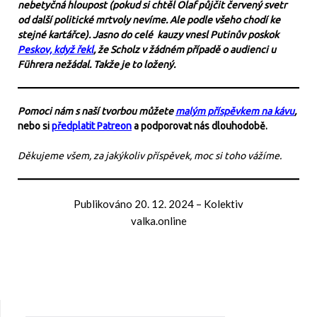
nebetyčná hloupost (pokud si chtěl Olaf půjčit červený svetr
od další politické mrtvoly nevíme. Ale podle všeho chodí ke
stejné kartářce). Jasno do celé kauzy vnesl Putinův poskok
Peskov, když řekl
, že Scholz v žádném případě o audienci u
Führera nežádal. Takže je to ložený.
Pomoci nám s naší tvorbou můžete
malým příspěvkem na kávu
,
nebo si
předplatit Patreon
a podporovat nás dlouhodobě.
Děkujeme všem, za jakýkoliv příspěvek, moc si toho vážíme.
Publikováno
20. 12. 2024
–
Kolektiv
valka.online