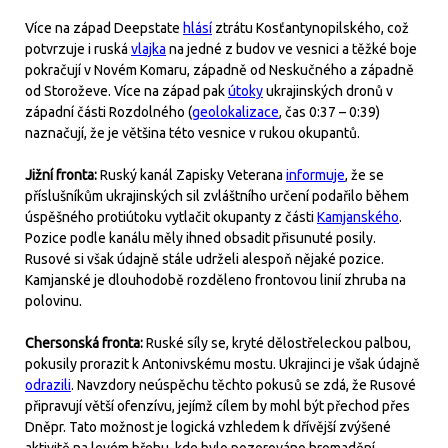
Více na západ Deepstate
hlásí
ztrátu Kosťantynopilského, což
potvrzuje i ruská
vlajka
na jedné z budov ve vesnici a těžké boje
pokračují v Novém Komaru, západně od Neskučného a západně
od Storoževe. Více na západ pak
útoky
ukrajinských dronů v
západní části Rozdolného (
geolokalizace
, čas 0:37 – 0:39)
naznačují, že je většina této vesnice v rukou okupantů.
Jižní fronta:
Ruský kanál Zapisky Veterana
informuje
, že se
příslušníkům ukrajinských sil zvláštního určení podařilo během
úspěšného protiútoku vytlačit okupanty z části
Kamjanského
.
Pozice podle kanálu měly ihned obsadit přisunuté posily.
Rusové si však údajně stále udrželi alespoň nějaké pozice.
Kamjanské je dlouhodobě rozděleno frontovou linií zhruba na
polovinu.
Chersonská fronta:
Ruské síly se, kryté dělostřeleckou palbou,
pokusily prorazit k Antonivskému mostu. Ukrajinci je však údajně
odrazili
. Navzdory neúspěchu těchto pokusů se zdá, že Rusové
připravují větší ofenzívu, jejímž cílem by mohl být přechod přes
Dněpr. Tato možnost je logická vzhledem k dřívější zvýšené
aktivitě na levém břehu, kde bylo pozorováno hromadění