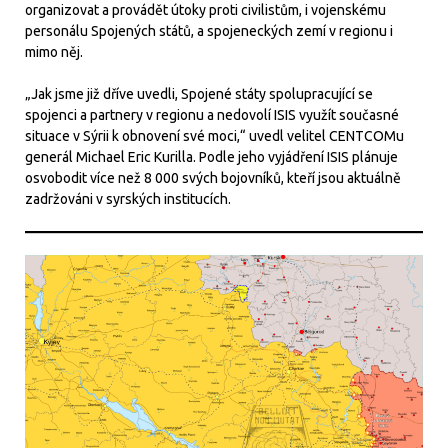
organizovat a provádět útoky proti civilistům, i vojenskému
personálu Spojených států, a spojeneckých zemí v regionu i
mimo něj.
„Jak jsme již dříve uvedli, Spojené státy spolupracující se
spojenci a partnery v regionu a nedovolí ISIS využít současné
situace v Sýrii k obnovení své moci,“ uvedl velitel CENTCOMu
generál Michael Eric Kurilla. Podle jeho vyjádření ISIS plánuje
osvobodit více než 8 000 svých bojovníků, kteří jsou aktuálně
zadržováni v syrských institucích.