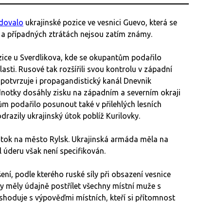
dovalo
ukrajinské pozice ve vesnici Guevo, která se
 a případných ztrátách nejsou zatím známy.
ice u Sverdlikova, kde se okupantům podařilo
asti. Rusové tak rozšířili svou kontrolu v západní
potvrzuje i propagandistický kanál Dnevnik
dnotky dosáhly zisku na západním a severním okraji
 podařilo posunout také v přilehlých lesních
drazily ukrajinský útok poblíž Kurilovky.
útok na město Rylsk. Ukrajinská armáda měla na
l úderu však není specifikován.
ení, podle kterého ruské síly při obsazení vesnice
tky měly údajně postřílet všechny místní muže s
eshoduje s výpověďmi místních, kteří si přítomnost