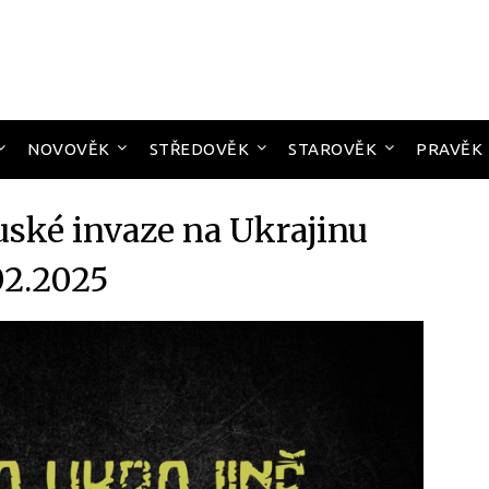
NOVOVĚK
STŘEDOVĚK
STAROVĚK
PRAVĚK
uské invaze na Ukrajinu
02.2025