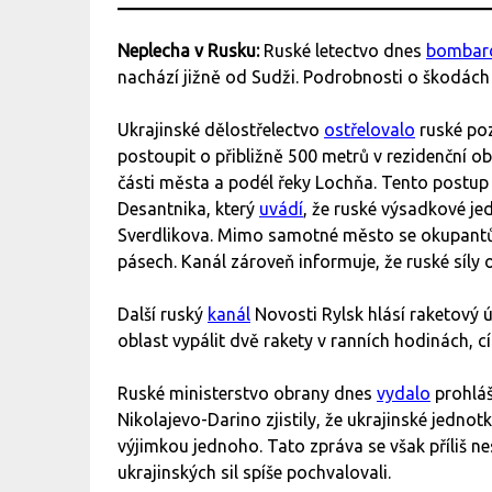
Neplecha v Rusku:
Ruské letectvo dnes
bombar
nachází jižně od Sudži. Podrobnosti o škodách
Ukrajinské dělostřelectvo
ostřelovalo
ruské poz
postoupit o přibližně 500 metrů v rezidenční obl
části města a podél řeky Lochňa. Tento postup 
Desantnika, který
uvádí
, že ruské výsadkové je
Sverdlikova. Mimo samotné město se okupantům
pásech. Kanál zároveň informuje, že ruské síly o
Další ruský
kanál
Novosti Rylsk hlásí raketový 
oblast vypálit dvě rakety v ranních hodinách, cí
Ruské ministerstvo obrany dnes
vydalo
prohláš
Nikolajevo-Darino zjistily, že ukrajinské jedno
výjimkou jednoho. Tato zpráva se však příliš n
ukrajinských sil spíše pochvalovali.