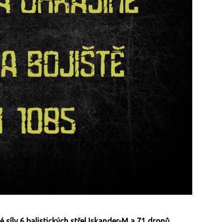
é síly 6 balistických střel Iskander-M a 71 dronů