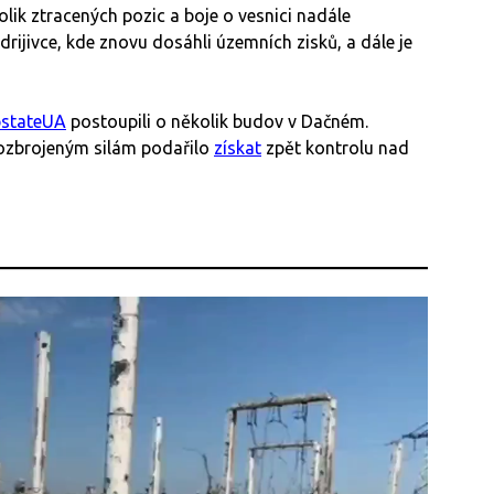
olik ztracených pozic a boje o vesnici nadále
rijivce, kde znovu dosáhli územních zisků, a dále je
stateUA
postoupili o několik budov v Dačném.
ozbrojeným silám podařilo
získat
zpět kontrolu nad