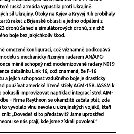
teré ruská armáda vypustila proti Ukrajině.
ých sil Ukrajiny. Útoky na Kyjev a Kryvyj Rih probíhaly
artů raket z Brjanské oblasti a jedno odpálení z
3 dronů Šahed a simulátorových dronů, z nichž
ého boje bez jakýchkoliv škod.
 silně omezené konfiguraci, což významně podkopává
ího modelu s mechanicky řízeným radarem AN/APG-
dokonce méně schopný než modernizované radary N019
sence datalinku Link 16, což znamená, že F-16
tu a jejich schopnost vzdušného boje je drasticky
lad používat americké řízené střely AGM-158 JASSM k
e pokusili improvizovat například integrací střel AIM-
adbu – firma Raytheon se okamžitě začala ptát, zda
to vyvolalo vlnu nevole u ukrajinských vojáků, kteří
a znít: „Dovedeš si to představit? Jsme uprostřed
heonu se nás ptají, kde jsme získali povolení.“