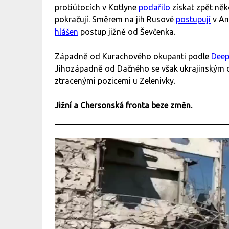
protiútocích v Kotlyne
podařilo
získat zpět něk
pokračují. Směrem na jih Rusové
postupují
v And
hlášen
postup jižně od Ševčenka.
Západně od Kurachového okupanti podle
Deep
Jihozápadně od Dačného se však ukrajinským 
ztracenými pozicemi u Zelenivky.
Jižní a Chersonská fronta beze změn.