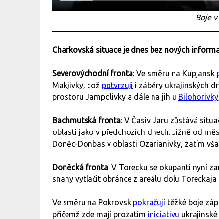
Boje v
Charkovská situace je dnes bez nových informa
Severovýchodní fronta
: Ve směru na Kupjansk
Makjivky, což
potvrzují
i záběry ukrajinských dr
prostoru Jampolivky a dále na jih u
Bilohorivky
Bachmutská fronta
: V Časiv Jaru zůstává situ
oblasti jako v předchozích dnech. Jižně od mě
Doněc-Donbas v oblasti Ozarianivky, zatím vša
Doněcká fronta
: V Torecku se okupanti nyní z
snahy vytlačit obránce z areálu dolu Toreckaja a
Ve směru na Pokrovsk
pokračují
těžké boje záp
přičemž zde mají prozatím
iniciativu
ukrajinské