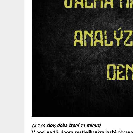
(2 174 slov, doba čtení 11 minut)
V noci na 12. února sestřelily ukrajinské obrann