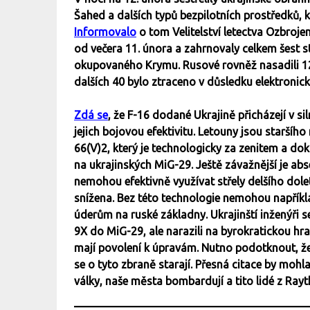
Šahed a dalších typů bezpilotních prostředků, k
Informovalo
o tom Velitelství letectva Ozbrojen
od večera 11. února a zahrnovaly celkem šest st
okupovaného Krymu. Rusové rovněž nasadili 12
dalších 40 bylo ztraceno v důsledku elektronick
Zdá se
, že F-16 dodané Ukrajině přicházejí v
jejich bojovou efektivitu. Letouny jsou starš
66(V)2, který je technologicky za zenitem a 
na ukrajinských MiG-29. Ještě závažnější je ab
nemohou efektivně využívat střely delšího dole
snížena. Bez této technologie nemohou napřík
úderům na ruské základny. Ukrajinští inženýři s
9X do MiG-29, ale narazili na byrokratickou hr
mají povolení k úpravám. Nutno podotknout, že 
se o tyto zbraně starají. Přesná citace by mohl
války, naše města bombardují a tito lidé z Rayt