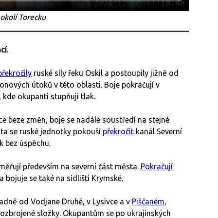
 okolí Torecku
cí.
překročily
ruské síly řeku Oskil a postoupily jižně od
onových útoků v této oblasti. Boje pokračují v
, kde okupanti stupňují tlak.
ace beze změn, boje se nadále soustředí na stejné
sta se ruské jednotky pokouší
překročit
kanál Severní
k bez úspěchu.
aměřují především na severní část města.
Pokračují
 bojuje se také na sídlišti Krymské.
adně od Vodjane Druhé, v Lysivce a v
Piščaném
,
 ozbrojené složky. Okupantům se po ukrajinských