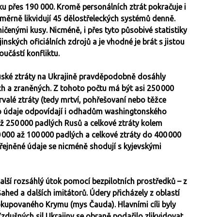
oku přes 190 000. Kromě personálních ztrát pokračuje i
růměrně likvidují 45 dělostřeleckých systémů denně.
ičenými kusy. Nicméně, i přes tyto působivé statistiky
jinských oficiálních zdrojů a je vhodné je brát s jistou
učástí konfliktu.
ruské ztráty na Ukrajině pravděpodobně dosáhly
ch a zraněných. Z tohoto počtu má být asi 250 000
valé ztráty (tedy mrtví, pohřešovaní nebo těžce
to údaje odpovídají i odhadům washingtonského
 až 250 000 padlých Rusů a celkové ztráty kolem
 000 až 100 000 padlých a celkové ztráty do 400 000
eřejněné údaje se nicméně shodují s kyjevskými
lší rozsáhlý útok pomocí bezpilotních prostředků – z
hed a dalších imitátorů. Údery přicházely z oblastí
okupovaného Krymu (mys Čauda). Hlavními cíli byly
dušných sil Ukrajiny se obraně podařilo zlikvidovat