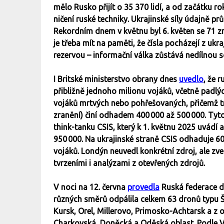
mělo Rusko přijít o 35 370 lidí, a od začátku r
ničení ruské techniky. Ukrajinské síly údajně p
Rekordním dnem v květnu byl 6. květen se 71 zn
je třeba mít na paměti, že čísla pocházejí z ukra
rezervou – informační válka zůstává nedílnou so
I Britské ministerstvo obrany dnes
uvedlo
, že 
přibližně jednoho milionu vojáků, včetně padlý
vojáků mrtvých nebo pohřešovaných, přičemž tr
zranění) činí odhadem 400 000 až 500 000. Ty
think-tanku CSIS, který k 1. květnu 2025 uvádí
950 000. Na ukrajinské straně CSIS odhaduje 60
vojáků. Londýn neuvedl konkrétní zdroj, ale zv
tvrzeními i analýzami z otevřených zdrojů.
V noci na 12. června
provedla
Ruská federace da
různých směrů odpálila celkem 63 dronů typu Ša
Kursk, Orel, Millerovo, Primosko-Achtarsk a z 
Charkovská, Doněcká a Oděská oblast. Podle Vz