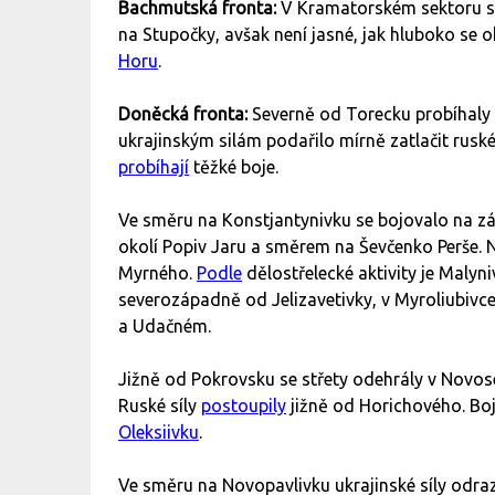
Bachmutská fronta:
V Kramatorském sektoru s
na Stupočky, avšak není jasné, jak hluboko se o
Horu
.
Doněcká fronta:
Severně od Torecku probíhaly 
ukrajinským silám podařilo mírně zatlačit rusk
probíhají
těžké boje.
Ve směru na Konstjantynivku se bojovalo na z
okolí Popiv Jaru a směrem na Ševčenko Perše.
Myrného.
Podle
dělostřelecké aktivity je Malyn
severozápadně od Jelizavetivky, v Myroliubivce
a Udačném.
Jižně od Pokrovsku se střety odehrály v Novose
Ruské síly
postoupily
jižně od Horichového. Boj
Oleksiivku
.
Ve směru na Novopavlivku ukrajinské síly odraz