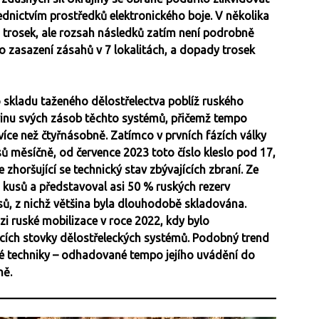
dnictvím prostředků elektronického boje. V několika
trosek, ale rozsah následků zatím není podrobně
 zasazení zásahů v 7 lokalitách, a dopady trosek
 skladu taženého dělostřelectva poblíž ruského
vinu svých zásob těchto systémů, přičemž tempo
více než čtyřnásobně. Zatímco v prvních fázích války
 měsíčně, od července 2023 toto číslo kleslo pod 17,
zhoršující se technický stav zbývajících zbraní. Ze
 kusů a představoval asi 50 % ruských rezerv
sů, z nichž většina byla dlouhodobě skladována.
i ruské mobilizace v roce 2022, kdy bylo
ích stovky dělostřeleckých systémů. Podobný trend
vé techniky – odhadované tempo jejího uvádění do
ně.