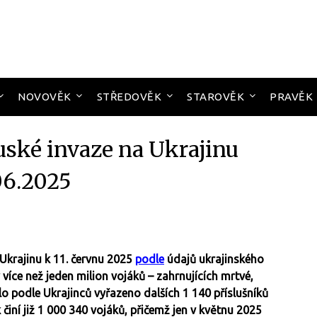
NOVOVĚK
STŘEDOVĚK
STAROVĚK
PRAVĚK
uské invaze na Ukrajinu
06.2025
Ukrajinu k 11. červnu 2025
podle
údajů ukrajinského
více než jeden milion vojáků – zahrnujících mrtvé,
lo podle Ukrajinců vyřazeno dalších 1 140 příslušníků
 činí již 1 000 340 vojáků, přičemž jen v květnu 2025