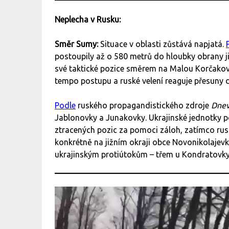
Neplecha v Rusku:
Směr Sumy:
Situace v oblasti zůstává napjatá.
postoupily až o 580 metrů do hloubky obrany ji
své taktické pozice směrem na Malou Korčakov
tempo postupu a ruské velení reaguje přesuny d
Podle
ruského propagandistického zdroje
Dnev
Jablonovky a Junakovky. Ukrajinské jednotky p
ztracených pozic za pomoci záloh, zatímco ruské 
konkrétně na jižním okraji obce Novonikolaje
ukrajinským protiútokům – třem u Kondratovk