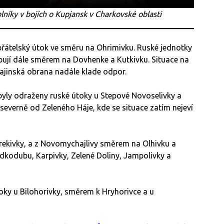
lníky v bojích o Kupjansk v Charkovské oblasti
epřátelský útok ve směru na Ohrimivku. Ruské jednotky
pují dále směrem na Dovhenke a Kutkivku. Situace na
ukrajinská obrana nadále klade odpor.
yly odraženy ruské útoky u Stepové Novoselivky a
severně od Zeleného Háje, kde se situace zatím nejeví
 Hrekivky, a z Novomychajlivy směrem na Olhivku a
Ridkodubu, Karpivky, Zelené Doliny, Jampolivky a
toky u Bilohorivky, směrem k Hryhorivce a u