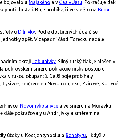
e bojovalo u
Majského
a v
Časiv Jaru
. Pokračuje tlak
kupanti dostali. Boje probíhají i ve směru na
Bílou
střety u
Dilijivky
. Podle dostupných údajů se
é jednotky zpět. V západní části Torecku nadále
ápadním okraji
Jablunivky
. Silný ruský tlak je hlášen v
 Na pokrovském směru pokračuje ruský postup u
ivka v rukou okupantů. Další boje probíhaly
, Lysivce, směrem na Novoukrajinku, Zvirové, Kotlyné
rhijivce,
Novomykolajivce
a ve směru na Muravku.
e dále pokračovaly u Andrijivky a směrem na
ily útoky u Kostjantynopilu a
Bahatyru
, i když v