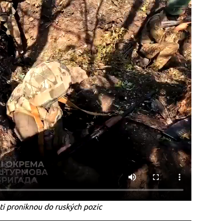
lsti proniknou do ruských pozic