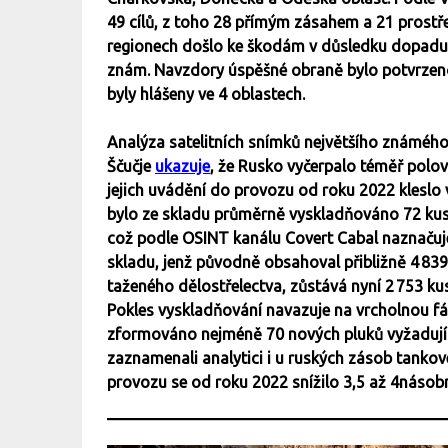
49 cílů, z toho 28 přímým zásahem a 21 prostře
regionech došlo ke škodám v důsledku dopadu 
znám. Navzdory úspěšné obraně bylo potvrzeno
byly hlášeny ve 4 oblastech.
Analýza satelitních snímků největšího známého
Ščučje
ukazuje
, že Rusko vyčerpalo téměř polo
jejich uvádění do provozu od roku 2022 kleslo 
bylo ze skladu průměrně vyskladňováno 72 kusů
což podle OSINT kanálu Covert Cabal naznačuje 
skladu, jenž původně obsahoval přibližně 4 839
taženého dělostřelectva, zůstává nyní 2 753 ku
Pokles vyskladňování navazuje na vrcholnou fáz
zformováno nejméně 70 nových pluků vyžadujíc
zaznamenali analytici i u ruských zásob tanko
provozu se od roku 2022 snížilo 3,5 až 4násob