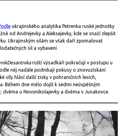
Podle
ukrajinského analytika Petrenka ruské jednotky
žně od Andrejevky a Aleksejevky, kde se snaží zlepšit
ku. Ukrajinským silám se však daří zpomalovat
odatečných sil a vybavení.
nikDesantnika
ruští výsadkáři pokračují v postupu u
odle něj nadále podnikají pokusy o znovuzískání
síly hlásí další zisky v pohraničních lesích,
vka. Během dne mělo dojít k sedmi neúspěšným
y, dvěma u Novonikolajevky a dvěma v Junakovce.