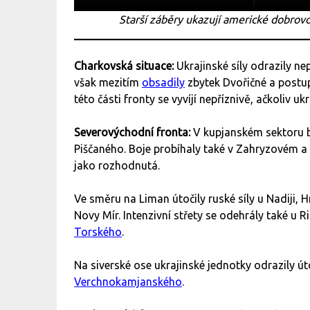
Starší záběry ukazují americké dobrovo
Charkovská situace:
Ukrajinské síly odrazily n
však mezitím
obsadily
zbytek Dvořičné a postu
této části fronty se vyvíjí nepříznivě, ačkoliv 
Severovýchodní fronta:
V kupjanském sektoru b
Piščaného. Boje probíhaly také v Zahryzovém a 
jako rozhodnutá.
Ve směru na Liman útočily ruské síly u Nadiji,
Novy Mír. Intenzivní střety se odehrály také u 
Torského
.
Na siverské ose ukrajinské jednotky odrazily ú
Verchnokamjanského
.