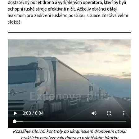
dostatečný počet dronů a vyškolených operátorů, kteří by byli
schopni ruské stroje efektivně ničit. Ačkoliv obránci dělají
maximum pro zadržení ruského postupu, situace zůstává velmi
složitá.
Rozsáhlé silniční kontroly po ukrajinském dronovém útoku
prakticky paralyzovaly dopravu v sibiřském Irkutku