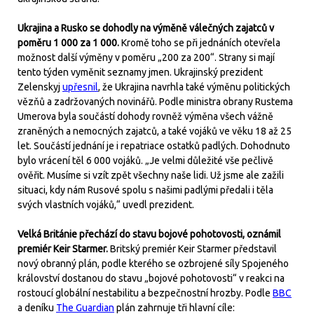
Ukrajina a Rusko se dohodly na výměně válečných zajatců v
poměru 1 000 za 1 000.
Kromě toho se při jednáních otevřela
možnost další výměny v poměru „200 za 200“. Strany si mají
tento týden vyměnit seznamy jmen. Ukrajinský prezident
Zelenskyj
upřesnil
, že Ukrajina navrhla také výměnu politických
vězňů a zadržovaných novinářů. Podle ministra obrany Rustema
Umerova byla součástí dohody rovněž výměna všech vážně
zraněných a nemocných zajatců, a také vojáků ve věku 18 až 25
let. Součástí jednání je i repatriace ostatků padlých. Dohodnuto
bylo vrácení těl 6 000 vojáků. „Je velmi důležité vše pečlivě
ověřit. Musíme si vzít zpět všechny naše lidi. Už jsme ale zažili
situaci, kdy nám Rusové spolu s našimi padlými předali i těla
svých vlastních vojáků,“ uvedl prezident.
Velká Británie přechází do stavu bojové pohotovosti, oznámil
premiér Keir Starmer.
Britský premiér Keir Starmer představil
nový obranný plán, podle kterého se ozbrojené síly Spojeného
království dostanou do stavu „bojové pohotovosti“ v reakci na
rostoucí globální nestabilitu a bezpečnostní hrozby. Podle
BBC
a deníku
The Guardian
plán zahrnuje tři hlavní cíle: