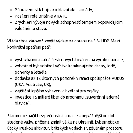
Připravenost k boji jako hlavní úkol armády,
Posílení role Británie v NATO,
Zrychlení vývoje nových schopností tempem odpovídajícím
válečnému stavu.
Vláda chce zároveň zvýšit výdaje na obranu na 3 % HDP. Mezi
konkrétní opatření patří:
výstavba minimálně šesti nových továren na výrobu munice,
vytvoření hybridního loďstva kombinujícího drony, lodě,
ponorky a letadla,
dodávka až 12 útočných ponorek v rámci spolupráce AUKUS
(USA, Austrálie, UK),
zajištění lepšího vybavení a bydlení pro vojáky,
investice 15 miliard liber do programu „suverénní jaderné
hlavice“.
Starmer označil bezpečnostní situaci za nejvážnější od dob
studené války, přičemž zmínil válku na Ukrajině, kybernetické
útoky i ruskou aktivitu v britských vodách a vzdušném prostoru.