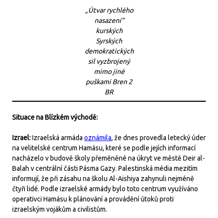
„Útvar rychlého
nasazení“
kurských
Syrských
demokratických
sil vyzbrojený
mimo jiné
puškami Bren 2
BR
Situace na Blízkém východě:
Izrael:
Izraelská armáda
oznámila
, že dnes provedla letecký úder
na velitelské centrum Hamásu, které se podle jejích informací
nacházelo v budově školy přeměněné na úkryt ve městě Deir al-
Balah v centrální části Pásma Gazy. Palestinská média mezitím
informují, že při zásahu na školu Al-Aishiya zahynuli nejméně
čtyři lidé. Podle izraelské armády bylo toto centrum využíváno
operativci Hamásu k plánování a provádění útoků proti
izraelským vojákům a civilistům.