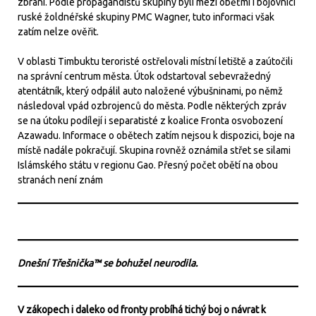
zbraní. Podle propagandistů skupiny byli mezi oběťmi i bojovníci
ruské žoldnéřské skupiny PMC Wagner, tuto informaci však
zatím nelze ověřit.
V oblasti Timbuktu teroristé ostřelovali místní letiště a zaútočili
na správní centrum města. Útok odstartoval sebevražedný
atentátník, který odpálil auto naložené výbušninami, po němž
následoval vpád ozbrojenců do města. Podle některých zpráv
se na útoku podílejí i separatisté z koalice Fronta osvobození
Azawadu. Informace o obětech zatím nejsou k dispozici, boje na
místě nadále pokračují. Skupina rovněž oznámila střet se silami
Islámského státu v regionu Gao. Přesný počet obětí na obou
stranách není znám
Dnešní Třešnička™ se bohužel neurodila.
V zákopech i daleko od fronty probíhá tichý boj o návrat k