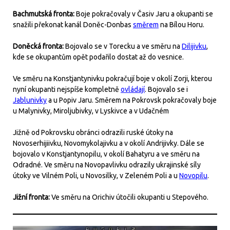
Bachmutská fronta:
Boje pokračovaly v Časiv Jaru a okupanti se
snažili překonat kanál Doněc-Donbas
směrem
na Bílou Horu.
Doněcká fronta:
Bojovalo se v Torecku a ve směru na
Dilijivku
,
kde se okupantům opět podařilo dostat až do vesnice.
Ve směru na Konstjantynivku pokračují boje v okolí Zorji, kterou
nyní okupanti nejspíše kompletně
ovládají
. Bojovalo se i
Jablunivky
a u Popiv Jaru. Směrem na Pokrovsk pokračovaly boje
u Malynivky, Miroljubivky, v Lyskivce a v Udačném
Jižně od Pokrovsku obránci odrazili ruské útoky na
Novoserhijiivku, Novomykolajivku a v okolí Andrijivky. Dále se
bojovalo v Konstjantynopilu, v okolí Bahatyru a ve směru na
Odradné. Ve směru na Novopavlivku odrazily ukrajinské síly
útoky ve Vilném Poli, u Novosilky, v Zeleném Poli a u
Novopilu
.
Jižní fronta:
Ve směru na Orichiv útočili okupanti u Stepového.