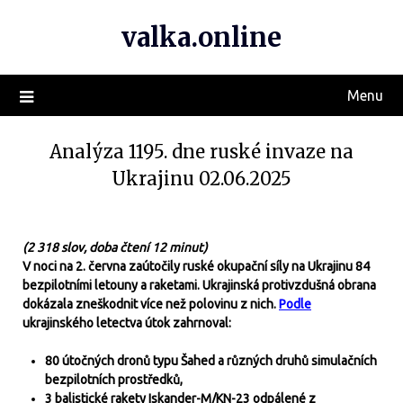
valka.online
Menu
Analýza 1195. dne ruské invaze na
Ukrajinu 02.06.2025
(2 318 slov, doba čtení 12 minut)
V noci na 2. června zaútočily ruské okupační síly na Ukrajinu 84
bezpilotními letouny a raketami. Ukrajinská protivzdušná obrana
dokázala zneškodnit více než polovinu z nich.
Podle
ukrajinského letectva útok zahrnoval:
80 útočných dronů typu Šahed a různých druhů simulačních
bezpilotních prostředků,
3 balistické rakety Iskander-M/KN-23 odpálené z