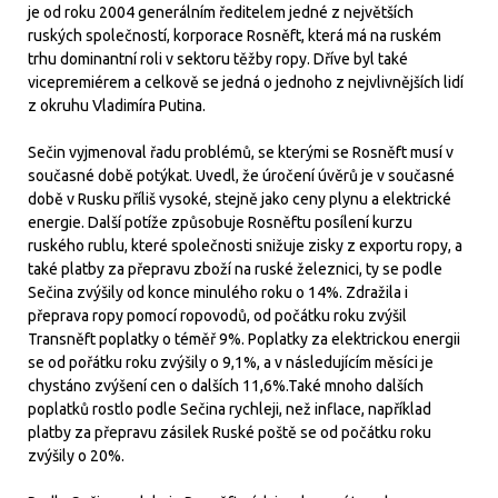
je od roku 2004 generálním ředitelem jedné z největších
ruských společností, korporace Rosněft, která má na ruském
trhu dominantní roli v sektoru těžby ropy. Dříve byl také
vicepremiérem a celkově se jedná o jednoho z nejvlivnějších lidí
z okruhu Vladimíra Putina.
Sečin vyjmenoval řadu problémů, se kterými se Rosněft musí v
současné době potýkat. Uvedl, že úročení úvěrů je v současné
době v Rusku příliš vysoké, stejně jako ceny plynu a elektrické
energie. Další potíže způsobuje Rosněftu posílení kurzu
ruského rublu, které společnosti snižuje zisky z exportu ropy, a
také platby za přepravu zboží na ruské železnici, ty se podle
Sečina zvýšily od konce minulého roku o 14%. Zdražila i
přeprava ropy pomocí ropovodů, od počátku roku zvýšil
Transněft poplatky o téměř 9%. Poplatky za elektrickou energii
se od pořátku roku zvýšily o 9,1%, a v následujícím měsíci je
chystáno zvýšení cen o dalších 11,6%.Také mnoho dalších
poplatků rostlo podle Sečina rychleji, než inflace, například
platby za přepravu zásilek Ruské poště se od počátku roku
zvýšily o 20%.