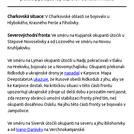
Charkovská situace:
V Charkovské oblasti se bojovalo u
Hlybokého, Krasného Perše a Fiholivky.
Severovýchodní fronta:
Ve směru na Kupjansk okupanti útočili u
Stepové Novoselivky a od Lozového ve směru na Novou
Kruhljakivku.
Ve směru na Lyman okupanti útočili u Nadji, pokračovali v tlaku
na Hrekivku, bojovalo se u Novomychajlivku. Okupanti překonali
Ridkodub a ukrajinské drony je
napadají
v Karpivce. Mapa
DeepstateUA
ukazuje
, že Rusové obešli Ridkodub z jihu, aby se
ke Karpivce dostali. Na kritickou situaci v této části frontu
upozorňují ukrajinské zdroje už delší dobu a prozatím není jasné,
zda rezervy obránců umožní stabilizaci fronty před tím, než
okupanti dosáhnou Oskilu. Na jihu této části fronty se bojovalo v
Jampolivce.
Ve směru na Siversk útočili okupanti na severu a jihu Bilohorivky
a od
Ivano-Darijivky
na Verchnokamjanské.