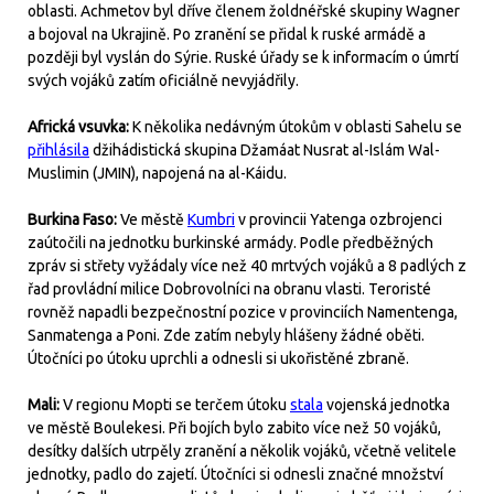
oblasti. Achmetov byl dříve členem žoldnéřské skupiny Wagner
a bojoval na Ukrajině. Po zranění se přidal k ruské armádě a
později byl vyslán do Sýrie. Ruské úřady se k informacím o úmrtí
svých vojáků zatím oficiálně nevyjádřily.
Africká vsuvka:
K několika nedávným útokům v oblasti Sahelu se
přihlásila
džihádistická skupina Džamáat Nusrat al-Islám Wal-
Muslimin (JMIN), napojená na al-Káidu.
Burkina Faso:
Ve městě
Kumbri
v provincii Yatenga ozbrojenci
zaútočili na jednotku burkinské armády. Podle předběžných
zpráv si střety vyžádaly více než 40 mrtvých vojáků a 8 padlých z
řad provládní milice Dobrovolníci na obranu vlasti. Teroristé
rovněž napadli bezpečnostní pozice v provinciích Namentenga,
Sanmatenga a Poni. Zde zatím nebyly hlášeny žádné oběti.
Útočníci po útoku uprchli a odnesli si ukořistěné zbraně.
Mali:
V regionu Mopti se terčem útoku
stala
vojenská jednotka
ve městě Boulekesi. Při bojích bylo zabito více než 50 vojáků,
desítky dalších utrpěly zranění a několik vojáků, včetně velitele
jednotky, padlo do zajetí. Útočníci si odnesli značné množství