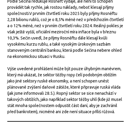
Podle Sečina redukuje Rosněft výdaje, ale není to schopen
provádět tak rychle, jak rostou náklady, neboť klesají příjmy
společnosti.V prvním čtvrtletí roku 2025 byly příjmy Rosněftu
2,28 bilionu rublů, což je o 8,5% méně než v předchozím čtvrtletí
a o 12% méně, než v prvním čtvrtletí roku 2024. Reálný pokles je
však ještě vyšší, oficiální meziroční míra inflace byla v březnu
10,3%. Sečin uvedl, že příjmy Rosněftu dále klesají kvůli
vysokému kurzu rublu, a také vysokým úrokovým sazbám
stanoveným centrální bankou, která podle Sečina nebere ohled
na ekonomickou situaci v Rusku.
Výše uvedené prohlášení může být pouze úhybným manévrem,
který má ukázat, že sektor těžby ropy čelí podobným obtížím
jako jiné sektory ruské ekonomiky, a není schopen unést
plánované zvýšení daňové zátěže, které připravuje ruská vláda
(jak jsme informovali 28.5.). Ropný sektor se sice nenachází v
takových obtížích, jako například sektor těžby uhlí (kde již musel
stát mnoha společnostem odpustit část daní, aby je zachránil
před bankrotem), nicméně ani zde není situace příliš růžová.