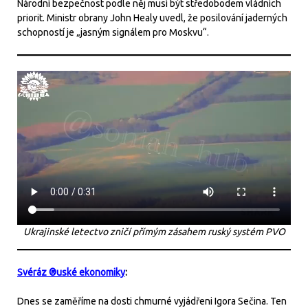
Národní bezpečnost podle něj musí být středobodem vládních
priorit. Ministr obrany John Healy uvedl, že posilování jaderných
schopností je „jasným signálem pro Moskvu“.
Ukrajinské letectvo zničí přímým zásahem ruský systém PVO
Svéráz ®uské ekonomiky
:
Dnes se zaměříme na dosti chmurné vyjádřeni Igora Sečina. Ten