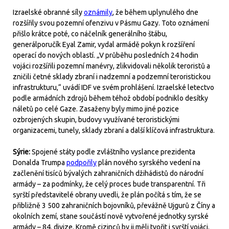
Izraelské obranné síly
oznámily
, že během uplynulého dne
rozšířily svou pozemní ofenzivu v Pásmu Gazy. Toto oznámení
přišlo krátce poté, co náčelník generálního štábu,
generálporučík Eyal Zamir, vydal armádě pokyn k rozšíření
operací do nových oblastí. „V průběhu posledních 24 hodin
vojáci rozšířili pozemní manévry, zlikvidovali několik teroristů a
zničili četné sklady zbraní i nadzemní a podzemní teroristickou
infrastrukturu,“ uvádí IDF ve svém prohlášení. Izraelské letectvo
podle armádních zdrojů během téhož období podniklo desítky
náletů po celé Gaze. Zasaženy byly mimo jiné pozice
ozbrojených skupin, budovy využívané teroristickými
organizacemi, tunely, sklady zbraní a další klíčová infrastruktura.
Sýrie:
Spojené státy podle zvláštního vyslance prezidenta
Donalda Trumpa
podpořily
plán nového syrského vedení na
začlenění tisíců bývalých zahraničních džihádistů do národní
armády – za podmínky, že celý proces bude transparentní. Tři
syrští představitelé obrany uvedli, že plán počítá s tím, že se
přibližně 3 500 zahraničních bojovníků, převážně Ujgurů z Číny a
okolních zemí, stane součástí nově vytvořené jednotky syrské
armády – 84. divize. Kromě cizinců by ji měli tvořit i syrští vojáci.