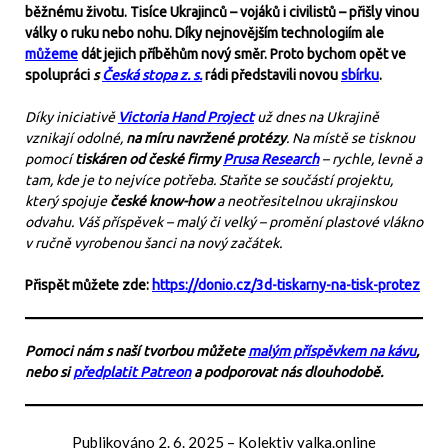
běžnému životu. Tisíce Ukrajinců – vojáků i civilistů – přišly vinou
války o ruku nebo nohu. Díky nejnovějším technologiím ale
můžeme
dát jejich příběhům nový směr. Proto bychom opět ve
spolupráci
s
Česká stopa z. s.
rádi představili novou
sbírku
.
Díky iniciativě
Victoria Hand Project
už dnes na Ukrajině
vznikají odolné,
na míru navržené protézy
. Na místě se tisknou
pomocí
tiskáren od české firmy
Prusa Research
– rychle, levně a
tam, kde je to nejvíce potřeba. Staňte se součástí projektu,
který spojuje
české know-how
a neotřesitelnou ukrajinskou
odvahu. Váš příspěvek – malý či velký – promění plastové vlákno
v ručně vyrobenou šanci na nový začátek.
Přispět můžete zde:
https://donio.cz/3d-tiskarny-na-tisk-protez
Pomoci nám s naší tvorbou můžete
malým příspěvkem na kávu
,
nebo si
předplatit Patreon
a podporovat nás dlouhodobě.
Publikováno
2. 6. 2025
–
Kolektiv valka.online