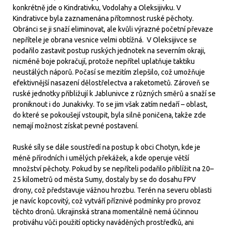
konkrétně jde o Kindrativku, Vodolahy a Oleksijivku. V
Kindrativce byla zaznamenána přítomnost ruské pěchoty.
Obránci se ji snaží eliminovat, ale kvůli výrazné početní převaze
nepřítele je obrana vesnice velmi obtížná. V Oleksijivce se
podařilo zastavit postup ruských jednotek na severním okraji,
nicméně boje pokračují, protože nepřítel uplatňuje taktiku
neustálých náporů. Počasí se mezitím zlepšilo, což umožňuje
efektivnější nasazení dělostřelectva a raketometů. Zároveň se
ruské jednotky přibližují k Jablunivce z různých směrů a snaží se
proniknout i do Junakivky. To se jim však zatím nedaří – oblast,
do které se pokoušejí vstoupit, byla silně poničena, takže zde
nemají možnost získat pevné postavení.
Ruské síly se dále soustředí na postup k obci Chotyn, kde je
méně přírodních i umělých překážek, a kde operuje větší
množství pěchoty. Pokud by se nepříteli podařilo přiblížit na 20–
25 kilometrů od města Sumy, dostaly by se do dosahu FPV
drony, což představuje vážnou hrozbu. Terén na severu oblasti
je navíc kopcovitý, což vytváří příznivé podmínky pro provoz
těchto dronů. Ukrajinská strana momentálně nemá účinnou
protiváhu vůči použití opticky naváděných prostředků, ani