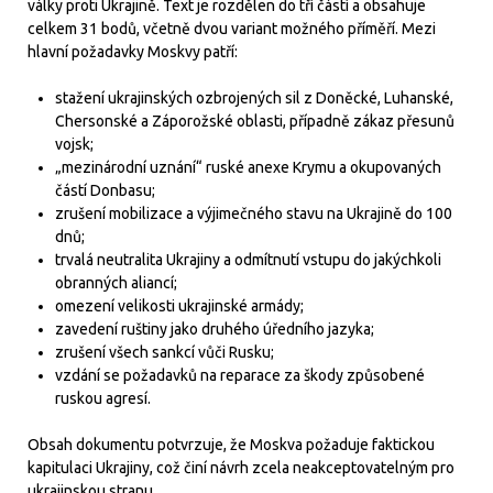
války proti Ukrajině. Text je rozdělen do tří částí a obsahuje
celkem 31 bodů, včetně dvou variant možného příměří. Mezi
hlavní požadavky Moskvy patří:
stažení ukrajinských ozbrojených sil z Doněcké, Luhanské,
Chersonské a Záporožské oblasti, případně zákaz přesunů
vojsk;
„mezinárodní uznání“ ruské anexe Krymu a okupovaných
částí Donbasu;
zrušení mobilizace a výjimečného stavu na Ukrajině do 100
dnů;
trvalá neutralita Ukrajiny a odmítnutí vstupu do jakýchkoli
obranných aliancí;
omezení velikosti ukrajinské armády;
zavedení ruštiny jako druhého úředního jazyka;
zrušení všech sankcí vůči Rusku;
vzdání se požadavků na reparace za škody způsobené
ruskou agresí.
Obsah dokumentu potvrzuje, že Moskva požaduje faktickou
kapitulaci Ukrajiny, což činí návrh zcela neakceptovatelným pro
ukrajinskou stranu.