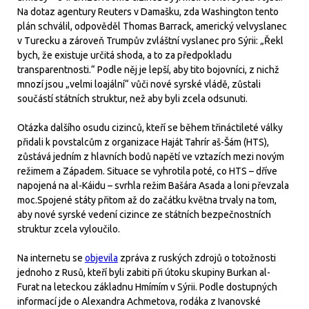
Na dotaz agentury Reuters v Damašku, zda Washington tento
plán schválil, odpověděl Thomas Barrack, americký velvyslanec
v Turecku a zároveň Trumpův zvláštní vyslanec pro Sýrii: „Řekl
bych, že existuje určitá shoda, a to za předpokladu
transparentnosti.“ Podle něj je lepší, aby tito bojovníci, z nichž
mnozí jsou „velmi loajální“ vůči nové syrské vládě, zůstali
součástí státních struktur, než aby byli zcela odsunuti.
Otázka dalšího osudu cizinců, kteří se během třináctileté války
přidali k povstalcům z organizace Haját Tahrír aš-Šám (HTS),
zůstává jedním z hlavních bodů napětí ve vztazích mezi novým
režimem a Západem. Situace se vyhrotila poté, co HTS – dříve
napojená na al-Káidu – svrhla režim Bašára Asada a loni převzala
moc.Spojené státy přitom až do začátku května trvaly na tom,
aby nové syrské vedení cizince ze státních bezpečnostních
struktur zcela vyloučilo.
Na internetu se
objevila
zpráva z ruských zdrojů o totožnosti
jednoho z Rusů, kteří byli zabiti při útoku skupiny Burkan al-
Furat na leteckou základnu Hmímím v Sýrii. Podle dostupných
informací jde o Alexandra Achmetova, rodáka z Ivanovské