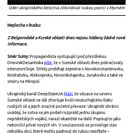
Úder ukrajinského letectva zlikvidoval ruskou pozici v Myrném
Neplecha v Rusku:
Z Belgorodské a Kurské oblasti dnes nejsou hlášeny žádné nové
informace.
Směr Sumy:
Propagandista vystupující pod přezdívkou
DnevnikDesantnika
píše
, že v Sumské oblasti dnes pokračovaly
intenzivní boje. Střety probíhají zejména o Novokonstantinovku,
Kindrativku, Aleksejevku, Novonikolajevku, Junakovku a také ve
směru na Miropol.
Ukrajinský kanál DeepStateUA
hlásí
, že situace na severu
Sumské oblasti se dál zhoršuje kvůli neutuchajícímu tlaku
ruských sil a jejich značné početní převaze. Ukrajinští obránci
uvádějí, že sotva se jim podaří rozprášit jednu skupinu
nepřátelských vojáků, narazí okamžitě na další. Popisují to jako
nekončící příval nových vln. V současnosti se prověřuje stav
několika obcí, které mohly padnout do rukou nepřítele –