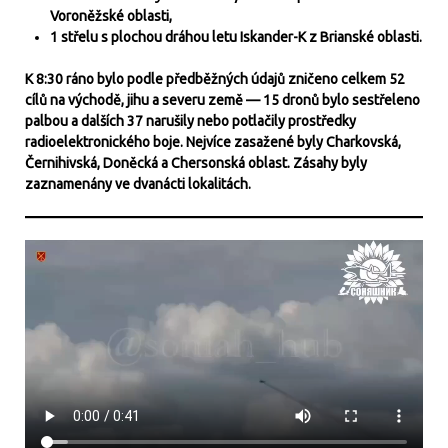
Voroněžské oblasti,
1 střelu s plochou dráhou letu Iskander-K z Brianské oblasti.
K 8:30 ráno bylo podle předběžných údajů zničeno celkem 52
cílů na východě, jihu a severu země — 15 dronů bylo sestřeleno
palbou a dalších 37 narušily nebo potlačily prostředky
radioelektronického boje. Nejvíce zasažené byly Charkovská,
Černihivská, Doněcká a Chersonská oblast. Zásahy byly
zaznamenány ve dvanácti lokalitách.