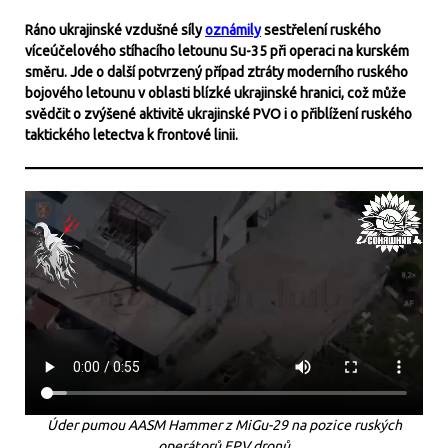
Ráno ukrajinské vzdušné síly
oznámily
sestřelení ruského
víceúčelového stíhacího letounu Su-35 při operaci na kurském
směru. Jde o další potvrzený případ ztráty moderního ruského
bojového letounu v oblasti blízké ukrajinské hranici, což může
svědčit o zvýšené aktivitě ukrajinské PVO i o přiblížení ruského
taktického letectva k frontové linii.
Úder pumou AASM Hammer z MiGu-29 na pozice ruských
operátorů FPV dronů