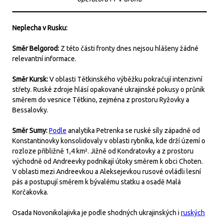
Neplecha v Rusku:
Směr Belgorod:
Z této části fronty dnes nejsou hlášeny žádné
relevantní informace.
Směr Kursk:
V oblasti Tětkinského výběžku pokračují intenzivní
střety. Ruské zdroje hlásí opakované ukrajinské pokusy o průnik
směrem do vesnice Tětkino, zejména z prostoru Ryžovky a
Bessalovky.
Směr Sumy:
Podle
analytika Petrenka se ruské síly západně od
Konstantinovky konsolidovaly v oblasti rybníka, kde drží území o
rozloze přibližně 1,4 km². Jižně od Kondratovky a z prostoru
východně od Andreevky podnikají útoky směrem k obci Choten.
V oblasti mezi Andreevkou a Aleksejevkou rusové ovládli lesní
pás a postupují směrem k bývalému statku a osadě Malá
Korčakovka.
Osada Novonikolajivka je podle shodných ukrajinských i
ruských