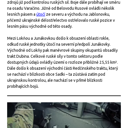
zdrojů již pod kontrolou ruských sil. Boje dále probíhají ve směru
na osadu Varačino. Jižně od Belovodu Rusové ovládli několik
lesních pásem a
útočí
ze severu a východu na Jablonovku,
přičemž ukrajinské dělostřelectvo ostřelovalo ruské pozice v
lesním pásu východně od této osady.
Mezi Lokňou a Junákovkou došlo k obsazení oblasti rokle,
odkud ruské jednotky útočí na severní předpolí Junákovky.
Východně od Lokňy pak manévrové skupiny okupantů obsadily
trakt Dubina. Celkově ruské síly v tomto sektoru podle
dostupných údajů ovládly území o rozloze přibližně 25,55 km².
Dále došlo k obsazení východní části Redčinského traktu, který
se nachází v blízkosti obce Sadki – ta zůstává zatím pod
ukrajinskou kontrolou, ale nachází se v přímé blízkosti
probíhajících bojů.