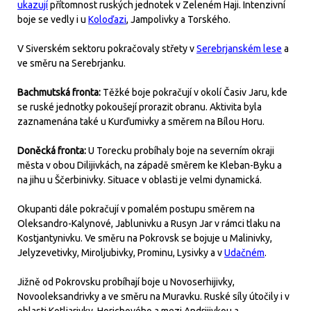
ukazují
přítomnost ruských jednotek v Zeleném Haji. Intenzivní
boje se vedly i u
Koloďazi
, Jampolivky a Torského.
V Siverském sektoru pokračovaly střety v
Serebrjanském lese
a
ve směru na Serebrjanku.
Bachmutská fronta:
Těžké boje pokračují v okolí Časiv Jaru, kde
se ruské jednotky pokoušejí prorazit obranu. Aktivita byla
zaznamenána také u Kurďumivky a směrem na Bílou Horu.
Doněcká fronta:
U Torecku probíhaly boje na severním okraji
města v obou Dilijivkách, na západě směrem ke Kleban-Byku a
na jihu u Ščerbinivky. Situace v oblasti je velmi dynamická.
Okupanti dále pokračují v pomalém postupu směrem na
Oleksandro-Kalynové, Jablunivku a Rusyn Jar v rámci tlaku na
Kostjantynivku. Ve směru na Pokrovsk se bojuje u Malinivky,
Jelyzevetivky, Miroljubivky, Prominu, Lysivky a v
Udačném
.
Jižně od Pokrovsku probíhají boje u Novoserhijivky,
Novooleksandrivky a ve směru na Muravku. Ruské síly útočily i v
oblasti Kotljarivky, Horichového a mezi Andrijivkou a