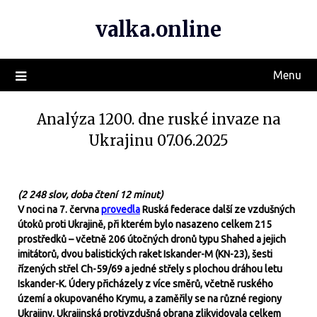
valka.online
Menu
Analýza 1200. dne ruské invaze na
Ukrajinu 07.06.2025
(2 248 slov, doba čtení 12 minut)
V noci na 7. června
provedla
Ruská federace další ze vzdušných
útoků proti Ukrajině, při kterém bylo nasazeno celkem 215
prostředků – včetně 206 útočných dronů typu Shahed a jejich
imitátorů, dvou balistických raket Iskander-M (KN-23), šesti
řízených střel Ch-59/69 a jedné střely s plochou dráhou letu
Iskander-K. Údery přicházely z více směrů, včetně ruského
území a okupovaného Krymu, a zaměřily se na různé regiony
Ukrajiny. Ukrajinská protivzdušná obrana zlikvidovala celkem