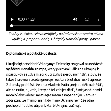
Záběry z útoku u Novoserhijivky na Pokrovském směru očima
vojáků, 4. praporu Fenrir, 3. brigády Národní gardy Spartan
Diplomatické a politické události:
Ukrajinský prezident Volodymyr Zelensky reagoval na nedávné
vyjádření Donalda Trumpa
, který přirovnal válku na Ukrajině k
situaci, kdy se „dva mladí kluci zuřivě perou na hřišti“, slovy, že
takové srovnání zcela ignoruje realitu a brutalitu ruské agrese.
Zelensky prohlásil, že on a Vladimir Putin „nejsou děti na hřišti“,
ale že Putin je „vrah, který přišel zabíjet děti“, čímž jasně odmítl
morální ekvivalenci mezi agresorem a napadeným. Zároveň
zdůraznil, že Trump ani nikdo mimo Ukrajinu nemůže plně
pochopit hloubku utrpení, které Ukrajinci zažívají.