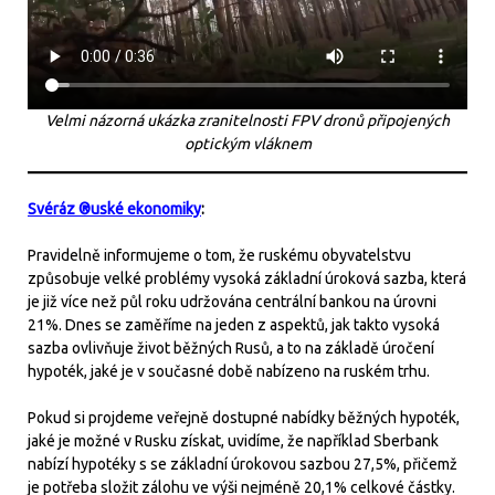
Velmi názorná ukázka zranitelnosti FPV dronů připojených
optickým vláknem
Svéráz ®uské ekonomiky
:
Pravidelně informujeme o tom, že ruskému obyvatelstvu
způsobuje velké problémy vysoká základní úroková sazba, která
je již více než půl roku udržována centrální bankou na úrovni
21%. Dnes se zaměříme na jeden z aspektů, jak takto vysoká
sazba ovlivňuje život běžných Rusů, a to na základě úročení
hypoték, jaké je v současné době nabízeno na ruském trhu.
Pokud si projdeme veřejně dostupné nabídky běžných hypoték,
jaké je možné v Rusku získat, uvidíme, že například Sberbank
nabízí hypotéky s se základní úrokovou sazbou 27,5%, přičemž
je potřeba složit zálohu ve výši nejméně 20,1% celkové částky.