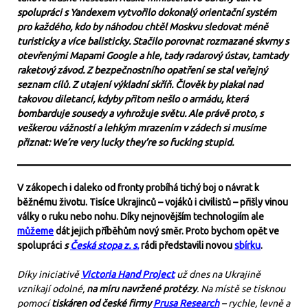
spolupráci s Yandexem vytvořilo dokonalý orientační systém
pro každého, kdo by náhodou chtěl Moskvu sledovat méně
turisticky a více balisticky. Stačilo porovnat rozmazané skvrny s
otevřenými Mapami Google a hle, tady radarový ústav, tamtady
raketový závod. Z bezpečnostního opatření se stal veřejný
seznam cílů. Z utajení výkladní skříň. Člověk by plakal nad
takovou diletancí, kdyby přitom nešlo o armádu, která
bombarduje sousedy a vyhrožuje světu. Ale právě proto, s
veškerou vážností a lehkým mrazením v zádech si musíme
přiznat: We’re very lucky they’re so fucking stupid.
V zákopech i daleko od fronty probíhá tichý boj o návrat k
běžnému životu. Tisíce Ukrajinců – vojáků i civilistů – přišly vinou
války o ruku nebo nohu. Díky nejnovějším technologiím ale
můžeme
dát jejich příběhům nový směr. Proto bychom opět ve
spolupráci
s
Česká stopa z. s.
rádi představili novou
sbírku
.
Díky iniciativě
Victoria Hand Project
už dnes na Ukrajině
vznikají odolné,
na míru navržené protézy
. Na místě se tisknou
pomocí
tiskáren od české firmy
Prusa Research
– rychle, levně a