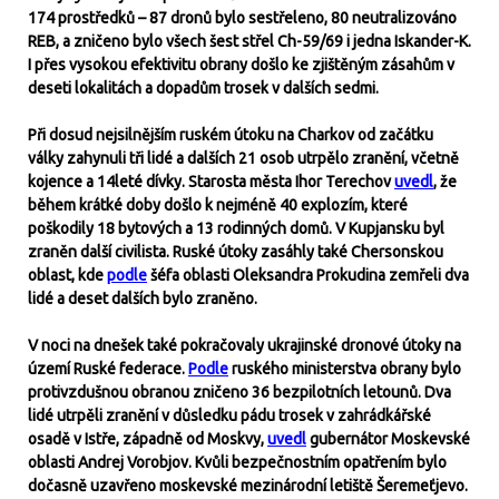
174 prostředků – 87 dronů bylo sestřeleno, 80 neutralizováno
REB, a zničeno bylo všech šest střel Ch-59/69 i jedna Iskander-K.
I přes vysokou efektivitu obrany došlo ke zjištěným zásahům v
deseti lokalitách a dopadům trosek v dalších sedmi.
Při dosud nejsilnějším ruském útoku na Charkov od začátku
války zahynuli tři lidé a dalších 21 osob utrpělo zranění, včetně
kojence a 14leté dívky. Starosta města Ihor Terechov
uvedl
, že
během krátké doby došlo k nejméně 40 explozím, které
poškodily 18 bytových a 13 rodinných domů. V Kupjansku byl
zraněn další civilista. Ruské útoky zasáhly také Chersonskou
oblast, kde
podle
šéfa oblasti Oleksandra Prokudina zemřeli dva
lidé a deset dalších bylo zraněno.
V noci na dnešek také pokračovaly ukrajinské dronové útoky na
území Ruské federace.
Podle
ruského ministerstva obrany bylo
protivzdušnou obranou zničeno 36 bezpilotních letounů. Dva
lidé utrpěli zranění v důsledku pádu trosek v zahrádkářské
osadě v Istře, západně od Moskvy,
uvedl
gubernátor Moskevské
oblasti Andrej Vorobjov. Kvůli bezpečnostním opatřením bylo
dočasně uzavřeno moskevské mezinárodní letiště Šeremeťjevo.