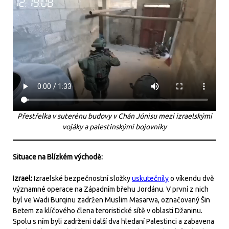
Přestřelka v suterénu budovy v Chán Júnisu mezi izraelskými
vojáky a palestinskými bojovníky
Situace na Blízkém východě:
Izrael:
Izraelské bezpečnostní složky
uskutečnily
o víkendu dvě
významné operace na Západním břehu Jordánu. V první z nich
byl ve Wadi Burqinu zadržen Muslim Masarwa, označovaný Šin
Betem za klíčového člena teroristické sítě v oblasti Džaninu.
Spolu s ním byli zadrženi další dva hledaní Palestinci a zabavena