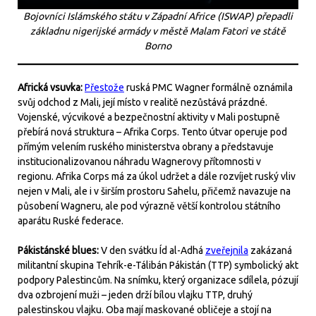
Bojovníci Islámského státu v Západní Africe (ISWAP) přepadli
základnu nigerijské armády v městě Malam Fatori ve státě
Borno
Africká vsuvka:
Přestože
ruská PMC Wagner formálně oznámila
svůj odchod z Mali, její místo v realitě nezůstává prázdné.
Vojenské, výcvikové a bezpečnostní aktivity v Mali postupně
přebírá nová struktura – Afrika Corps. Tento útvar operuje pod
přímým velením ruského ministerstva obrany a představuje
institucionalizovanou náhradu Wagnerovy přítomnosti v
regionu. Afrika Corps má za úkol udržet a dále rozvíjet ruský vliv
nejen v Mali, ale i v širším prostoru Sahelu, přičemž navazuje na
působení Wagneru, ale pod výrazně větší kontrolou státního
aparátu Ruské federace.
Pákistánské blues:
V den svátku Íd al-Adhá
zveřejnila
zakázaná
militantní skupina Tehrík-e-Tálibán Pákistán (TTP) symbolický akt
podpory Palestincům. Na snímku, který organizace sdílela, pózují
dva ozbrojení muži – jeden drží bílou vlajku TTP, druhý
palestinskou vlajku. Oba mají maskované obličeje a stojí na