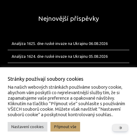
Nejnovější příspěvky
Analýza 1625. dne ruské invaze na Ukrajinu 06.08.2026
Analýza 1624. dne ruské invaze na Ukrajinu 05.08.2026
Analýza 1623. dne ruské invaze na Ukrajinu 04.08.2026
Stránky používají soubory cookies
Na našich webových stránkách používáme soubory cookie,
abychom vám poskytli co nejrelevantnější služby tím, že si
zapamatujeme vaše preference a opakované návštěvy.
Kliknutím na tlačítko "Přijmout vše" souhlasíte s používáním
VŠECH souborů cookie. Můžete však navštívit "Nastavení
souborů cookie" a poskytnout kontrolovaný souhlas..
Nastavení cookies
Přijmout vše
© valka.online | Vydavatel: Jan Tofl, Plzeň | ISSN 3029-
6420