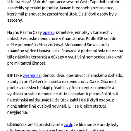
střelná zbraň. V druhé operaci v severní části Západního břehu
zastřelily speciální jednotky Jamam hledaného ozbrojence,
který měl plánovat bezprostřední útok. Další čtyři osoby byly
zatčeny.
Na jihu Pásma Gazy
operují
izraelské jednotky v tunelech v
oblasti Evropské nemocnice v Chán Júnisu. Podle IDF se zde
měl v polovině května zdržovat Mohammed Sinwar, bratr
známého vůdce Hamásu Jahji Sinwara. V podzemí byla nalezena
těla několika teroristů a důkazy o využívání nemocnice jako krytí
pro militantní činnost.
IDF také
zveřejnila
identitu dvou operativců Islámského džihádu,
zabitých při čtvrtečním náletu na nemocnici v Gaze. Oba muži
podle izraelských údajů působili v přestrojení za novináře a
využívali prostor nemocnice Al-Ma’amadani k plánování útoků.
Palestinská média uvádějí, že útok zabil i další čtyři osoby, z
nichž minimálně dva byli novináři. IDF se k jejich statutu
nevyjádřila.
Libanon:
Izraelští představitelé
tvrdí
, že libanonské úřady byly
předem informovány o existenci podzemních zařízení