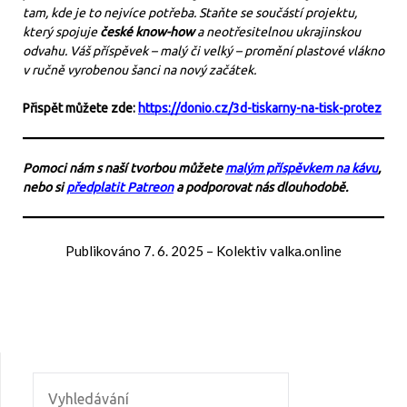
tam, kde je to nejvíce potřeba. Staňte se součástí projektu,
který spojuje
české know-how
a neotřesitelnou ukrajinskou
odvahu. Váš příspěvek – malý či velký – promění plastové vlákno
v ručně vyrobenou šanci na nový začátek.
Přispět můžete zde:
https://donio.cz/3d-tiskarny-na-tisk-protez
Pomoci nám s naší tvorbou můžete
malým příspěvkem na kávu
,
nebo si
předplatit Patreon
a podporovat nás dlouhodobě.
Publikováno
7. 6. 2025
–
Kolektiv valka.online