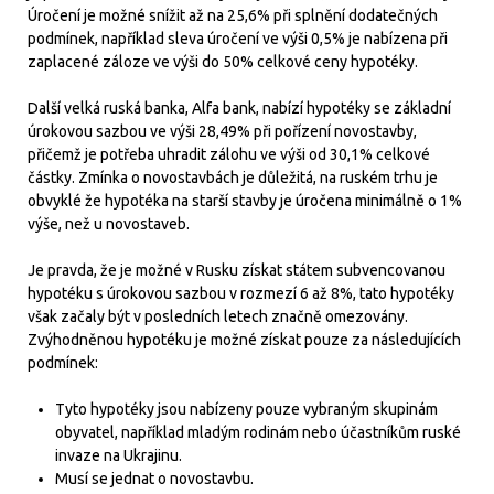
Úročení je možné snížit až na 25,6% při splnění dodatečných
podmínek, například sleva úročení ve výši 0,5% je nabízena při
zaplacené záloze ve výši do 50% celkové ceny hypotéky.
Další velká ruská banka, Alfa bank, nabízí hypotéky se základní
úrokovou sazbou ve výši 28,49% při pořízení novostavby,
přičemž je potřeba uhradit zálohu ve výši od 30,1% celkové
částky. Zmínka o novostavbách je důležitá, na ruském trhu je
obvyklé že hypotéka na starší stavby je úročena minimálně o 1%
výše, než u novostaveb.
Je pravda, že je možné v Rusku získat státem subvencovanou
hypotéku s úrokovou sazbou v rozmezí 6 až 8%, tato hypotéky
však začaly být v posledních letech značně omezovány.
Zvýhodněnou hypotéku je možné získat pouze za následujících
podmínek:
Tyto hypotéky jsou nabízeny pouze vybraným skupinám
obyvatel, například mladým rodinám nebo účastníkům ruské
invaze na Ukrajinu.
Musí se jednat o novostavbu.