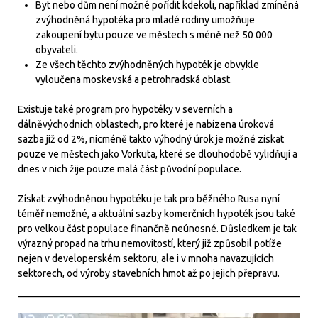
Byt nebo dům není možné pořídit kdekoli, například zmíněná
zvýhodněná hypotéka pro mladé rodiny umožňuje
zakoupení bytu pouze ve městech s méně než 50 000
obyvateli.
Ze všech těchto zvýhodněných hypoték je obvykle
vyloučena moskevská a petrohradská oblast.
Existuje také program pro hypotéky v severních a
dálněvýchodních oblastech, pro které je nabízena úroková
sazba již od 2%, nicméně takto výhodný úrok je možné získat
pouze ve městech jako Vorkuta, které se dlouhodobě vylidňují a
dnes v nich žije pouze malá část původní populace.
Získat zvýhodněnou hypotéku je tak pro běžného Rusa nyní
téměř nemožné, a aktuální sazby komerčních hypoték jsou také
pro velkou část populace finančně neúnosné. Důsledkem je tak
výrazný propad na trhu nemovitostí, který již způsobil potíže
nejen v developerském sektoru, ale i v mnoha navazujících
sektorech, od výroby stavebních hmot až po jejich přepravu.