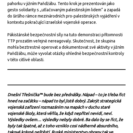
pahorku v jižním Paňdžábu. Tento krok je prezentován jako
gesto solidarity s „utlačovaným palestinským lidem“ a zapadá
do širšího rámce mezinárodních pro-palestinských vyjádření v
kontextu pokračující izraelské vojenské operace.
Pákistánské bezpečnostní síly na tuto demonstraci přítomnosti
TTP prozatím veřejně nereagovaly. Skutečnost, že skupina
mohla beztrestně operovat a dokumentovat své aktivity v jižním
Paňdžábu, může vyvolat otázky ohledně bezpečnostní kontroly
v této citlivé oblasti.
Dnešní Třešnička™ bude bez přednášky. Nápad – to je třeba říct
hned na začátku – nápad to byl jistě dobrý. Zakrýt strategická
vojenská zařízení rozmazáním na mapách v duchu staré
vojenské školy, která věřila, že když nepřítel nevidí, neví.
Výsledky ovšem… výsledky nebyly dobré. Ba dalo by se říct, že
byly tak špatné, až z toho vzniklo cosi nádherně absurdního,
takové krásné neštěstí. Ruské ministerstvo obrany tak ve