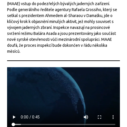
(MAAE) vstup do podezřelých bývalých jaderných zařízení.
Podle generálního ředitele agentury Rafaela Grossiho, který se
setkal s prezidentem Ahmedem al-Sharaou v Damašku, jde o
klíčový krok k objasnění minulých aktivit, jež mohly souviset s
vývojem jaderných zbraní. Inspekce navazují na prosincové
svržení režimu Bašára Asada a jsou prezentovány jako součást
nové syrské otevřenosti vůči mezinárodní spolupráci. MAAE
doufá, že proces inspekcí bude dokončen v řádu několika
měsíců.