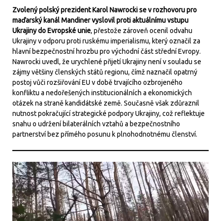
Zvolený polský prezident Karol Nawrocki se v rozhovoru pro
maďarský kanál Mandiner vyslovil proti aktuálnímu vstupu
Ukrajiny do Evropské unie
, přestože zároveň ocenil odvahu
Ukrajiny v odporu proti ruskému imperialismu, který označil za
hlavní bezpečnostní hrozbu pro východní část střední Evropy.
Nawrocki uvedl, že urychlené přijetí Ukrajiny není v souladu se
zájmy většiny členských států regionu, čímž naznačil opatrný
postoj vůči rozšiřování EU v době trvajícího ozbrojeného
konfliktu a nedořešených institucionálních a ekonomických
otázek na straně kandidátské země. Současně však zdůraznil
nutnost pokračující strategické podpory Ukrajiny, což reflektuje
snahu o udržení bilaterálních vztahů a bezpečnostního
partnerství bez přímého posunu k plnohodnotnému členství.