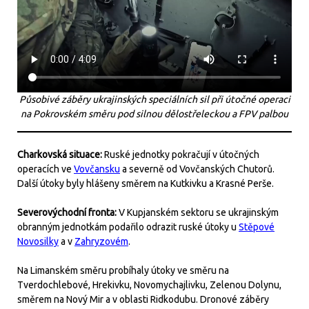
Působivé záběry ukrajinských speciálních sil při útočné operaci
na Pokrovském směru pod silnou dělostřeleckou a FPV palbou
Charkovská situace:
Ruské jednotky pokračují v útočných
operacích ve
Vovčansku
a severně od Vovčanských Chutorů.
Další útoky byly hlášeny směrem na Kutkivku a Krasné Perše.
Severovýchodní fronta:
V Kupjanském sektoru se ukrajinským
obranným jednotkám podařilo odrazit ruské útoky u
Stěpové
Novosilky
a v
Zahryzovém
.
Na Limanském směru probíhaly útoky ve směru na
Tverdochlebové, Hrekivku, Novomychajlivku, Zelenou Dolynu,
směrem na Nový Mir a v oblasti Ridkodubu. Dronové záběry