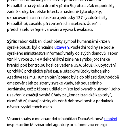
Hizballáhu na výrobu dronů v jižním Bejrútu, avšak nepodnikly
žádné kroky. Izraelské letectvo následně tyto objekty,
označované za infrastrukturu jednotky 127. (vzdušné síly
Hizballáhu), zasáhlo při čtvrtečních náletech. Úderům
předcházelo veřejné varování a výzva k evakuaci.
Sýrie:
Tábor Rukban, dlouholetý symbol humanitární krize v
syrské poušti, byl oficiálně
uzavřen
. Poslední rodiny se podle
syrského ministerstva informací vrátily do svých domovů. Tábor
vznikl v roce 2014 v dekonfliktní zóně na syrsko-jordánské
hranici, pod kontrolou koalice vedené USA. Sloužil k ubytování
uprchlíků prchajících před ISIL a leteckými útoky tehdejšího
Asadova režimu. Humanitární pomoc byla do oblasti dlouhodobě
omezována jak ze strany syrské vlády, tak sousedního
Jordánska, což z tábora udělalo místo izolovaného utrpení. Jeho
uzavření označují syrské úřady za „konec tragické kapitoly“,
nicméně zůstávají otázky ohledně dobrovolnosti a podmínek
návratu vysídlených osob.
V rámci snahy o mezinárodní rehabilitaci Damašek nově
umožní
inspektorům Mezinárodní agentury pro atomovou energii