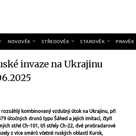
NOVOVĚK
STŘEDOVĚK
STAROVĚK
PRAVĚK
uské invaze na Ukrajinu
06.2025
ozsáhlý kombinovaný vzdušný útok na Ukrajinu, při
 útočných dronů typu Šáhed a jejich imitací, čtyři
ých střel Ch-101, tři střely Ch-22, dvě protiradarové
ázely z více směrů včetně ruských oblastí Kursk,