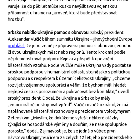
varuje, že do pěti let může Rusko navýšit svou vojenskou
přítomnost u hranic na „úroveň, která bude představovat
hrozbu“.
Srbsko nabídlo Ukrajině pomoc s obnovou.
Srbský prezident
Aleksandar Vučić během summitu Ukrajina – jihovýchodní Evropa
prohlásil
, že jeho země je připravena pomoci s obnovou jednoho
či dvou ukrajinských měst nebo regionů. Tento krok má podle
něj demonstrovat podporu Kyjevu a přispět k upevnění
bilaterálních vztahů. Podle Vučiće může Ukrajina vždy počítat se
srbskou podporou v humanitární oblasti, stejně jako s politickou
podporou a s respektem k územní celistvosti Ukrajiny. „Chceme
rozvíjet vzájemnou spolupráci a věřím, že bychom měli hledat
nejlepší cestu k porozumění a pokračovat bez konfliktů,“ uvedl
srbský prezident. Dodal, že Ukrajina a Srbsko by měly
„emocionálně postupovat vpřed“. Vučić rovněž oznámil, že má
naplánované bilaterální rozhovory s prezidentem Volodymyrem
Zelenským. „Myslím, že dokážeme vyřešit některé otázky
týkající se hospodářské výměny a doufám, že naše spolupráce
poroste,“ dodal. Zajímavostí je, že se jedná o vůbec první
návštěvu Ukrajiny Vučićem za celých 12 let jeho prezidentského