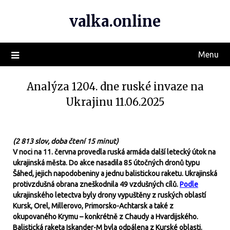
valka.online
Menu
Analýza 1204. dne ruské invaze na
Ukrajinu 11.06.2025
(2 813 slov, doba čtení 15 minut)
V noci na 11. června provedla ruská armáda další letecký útok na
ukrajinská města. Do akce nasadila 85 útočných dronů typu
Šáhed, jejich napodobeniny a jednu balistickou raketu. Ukrajinská
protivzdušná obrana zneškodnila 49 vzdušných cílů.
Podle
ukrajinského letectva byly drony vypuštěny z ruských oblastí
Kursk, Orel, Millerovo, Primorsko-Achtarsk a také z
okupovaného Krymu – konkrétně z Chaudy a Hvardijského.
Balistická raketa Iskander-M byla odpálena z Kurské oblasti.