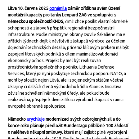
Litva 10. června 2025
oznámila
záměr zřídit na svém území
montážní kapacity pro tanky Leopard 2A8 ve spolupráci s
německou společností KNDS
, čímž chce posílit vlastní obrněné
schopnosti a zároveň přispět k regionální bezpečnostní
infrastruktuře. Podle ministryně obrany Dovilė Šakalienė má v
příštích týdnech dojít k návštěvě zástupců výrobce za účelem
dojednání technických detailů, přičemž klíčovým prvkem má být
zapojení litevských podniků s cílem maximalizovat domácí
ekonomický přínos. Projekt by měl být realizován
prostřednictvím společného podniku Lithuania Defense
Services, který již nyní poskytuje technickou podporu NATO, a
mohl by sloužit nejen Litvě, ale i spojeneckým státům včetně
Ukrajiny či dalších členů východního křídla Aliance. Iniciativa
závisí na schválení německými úřady, ale pokud bude
realizována, přispěje k diverzifikaci výrobních kapacit v rámci
evropské obranné spolupráce.
Německo
urychluje
modernizaci svých ozbrojených sil a do
konce roku plánuje předložit Bundestagu přibližně 100 žádostí
o naléhavé nákupní smlouvy
, které mají zajistit plné vyzbrojení
Bundeswehru do roku 2028. Podle Annette Lehnigk-Emdenové,