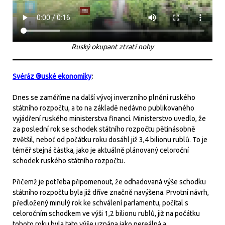
Ruský okupant ztratí nohy
Svéráz ®uské ekonomiky
:
Dnes se zaměříme na další vývoj inverzního plnění ruského
státního rozpočtu, a to na základě nedávno publikovaného
vyjádření ruského ministerstva financí. Ministerstvo uvedlo, že
za poslední rok se schodek státního rozpočtu pětinásobně
zvětšil, neboť od počátku roku dosáhl již 3,4 bilionu rublů. To je
téměř stejná částka, jako je aktuálně plánovaný celoroční
schodek ruského státního rozpočtu.
Přičemž je potřeba připomenout, že odhadovaná výše schodku
státního rozpočtu byla již dříve značně navýšena. Prvotní návrh,
předložený minulý rok ke schválení parlamentu, počítal s
celoročním schodkem ve výši 1,2 bilionu rublů, již na počátku
tohoto roku byla tato výše uznána jako nereálná a