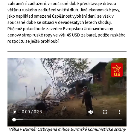
zahraniční zadlužení, v současné době představuje drtivou
většinu ruského zadlužení vnitřní dluh. Jiné ekonomické jevy,
jako například omezená úspěšnost vybírání daní, se však v
současné době se situací v devadesátých letech shodují.
Přičemž pokud bude zaveden Evropskou Unií navrhovaný
cenový strop ruské ropy ve výši 45 USD za barel, potíže ruského
rozpočtu se ještě prohloubí.
Válka v Burmě: Ozbrojená milice Burmské komunistické strany