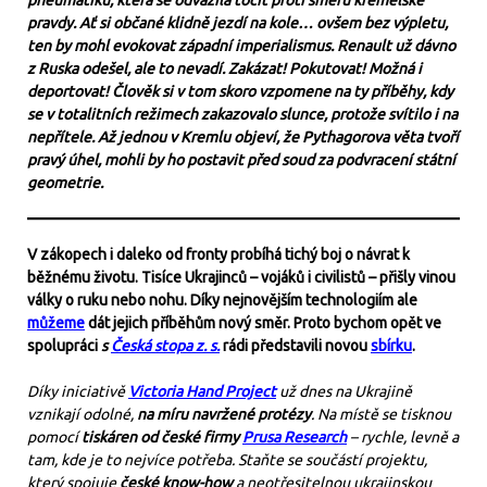
pneumatiku, která se odvážila točit proti směru kremelské
pravdy. Ať si občané klidně jezdí na kole… ovšem bez výpletu,
ten by mohl evokovat západní imperialismus. Renault už dávno
z Ruska odešel, ale to nevadí. Zakázat! Pokutovat! Možná i
deportovat! Člověk si v tom skoro vzpomene na ty příběhy, kdy
se v totalitních režimech zakazovalo slunce, protože svítilo i na
nepřítele. Až jednou v Kremlu objeví, že Pythagorova věta tvoří
pravý úhel, mohli by ho postavit před soud za podvracení státní
geometrie.
V zákopech i daleko od fronty probíhá tichý boj o návrat k
běžnému životu. Tisíce Ukrajinců – vojáků i civilistů – přišly vinou
války o ruku nebo nohu. Díky nejnovějším technologiím ale
můžeme
dát jejich příběhům nový směr. Proto bychom opět ve
spolupráci
s
Česká stopa z. s.
rádi představili novou
sbírku
.
Díky iniciativě
Victoria Hand Project
už dnes na Ukrajině
vznikají odolné,
na míru navržené protézy
. Na místě se tisknou
pomocí
tiskáren od české firmy
Prusa Research
– rychle, levně a
tam, kde je to nejvíce potřeba. Staňte se součástí projektu,
který spojuje
české know-how
a neotřesitelnou ukrajinskou