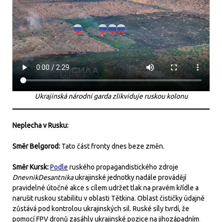
Ukrajinská národní garda zlikviduje ruskou kolonu
Neplecha v Rusku:
Směr Belgorod:
Tato část fronty dnes beze změn.
Směr Kursk:
Podle
ruského propagandistického zdroje
DnevnikDesantnika
ukrajinské jednotky nadále provádějí
pravidelné útočné akce s cílem udržet tlak na pravém křídle a
narušit ruskou stabilitu v oblasti Tětkina. Oblast čističky údajně
zůstává pod kontrolou ukrajinských sil. Ruské síly tvrdí, že
pomocí FPV dronů zasáhly ukrajinské pozice na jihozápadním