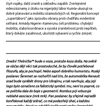
čtyři vojáky, další zranili a základnu zapálili. Zveřejněné
videozáznamy z útoku na nigerijský tábor Kumše ukazují na
dobré plánování a mobilitu islamistických sil. Regionální koncept
„supertáborů“ jako způsobu obrany proti chalífátu evidentně
selhává. Armády Nigerie i Kamerunu čelí problému: chybějící
mobilita, slabá koordinace a vysoká zranitelnost proti nepříteli,
který dokáže zasáhnout, ukořistit vybavení a rychle zmizet.
Dnešní Třešnička™ bude o voze, protože koza došla. Na světě
se občas dějí věci tak prostoduché, že by člověk potřeboval
filozofa, aby je pochopil. Nebo aspoň dobrého humoristu. Ruský
poslanec Šeremet se rozhořčil nad tím, že automobilka Renault
snad bude vyrábět drony pro Ukrajinu, a tak navrhuje, aby její
logo bylo označeno za fašistický symbol. Inu, není to poprvé, co
se politika dala do boje s geometrií. Rombus prý vzbuzuje
neblahé asociace (mrk mrk). Pan poslanec by zřejmě nejradši
konfiskoval každý stěrač, co má podezřelý úhel, a každou