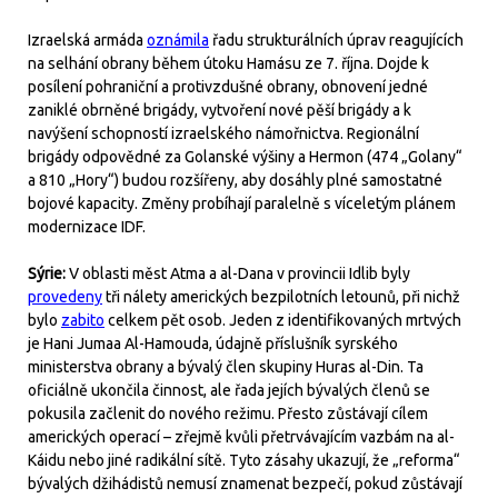
Izraelská armáda
oznámila
řadu strukturálních úprav reagujících
na selhání obrany během útoku Hamásu ze 7. října. Dojde k
posílení pohraniční a protivzdušné obrany, obnovení jedné
zaniklé obrněné brigády, vytvoření nové pěší brigády a k
navýšení schopností izraelského námořnictva. Regionální
brigády odpovědné za Golanské výšiny a Hermon (474 „Golany“
a 810 „Hory“) budou rozšířeny, aby dosáhly plné samostatné
bojové kapacity. Změny probíhají paralelně s víceletým plánem
modernizace IDF.
Sýrie:
V oblasti měst Atma a al-Dana v provincii Idlib byly
provedeny
tři nálety amerických bezpilotních letounů, při nichž
bylo
zabito
celkem pět osob. Jeden z identifikovaných mrtvých
je Hani Jumaa Al-Hamouda, údajně příslušník syrského
ministerstva obrany a bývalý člen skupiny Huras al-Din. Ta
oficiálně ukončila činnost, ale řada jejích bývalých členů se
pokusila začlenit do nového režimu. Přesto zůstávají cílem
amerických operací – zřejmě kvůli přetrvávajícím vazbám na al-
Káidu nebo jiné radikální sítě. Tyto zásahy ukazují, že „reforma“
bývalých džihádistů nemusí znamenat bezpečí, pokud zůstávají