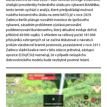
úřadující prezidentky Federálního úřadu pro vybavení BAAINBw,
tento termín vychází z analýz, které předpokládají možnost
ruského konvenčního útoku na zemi NATO již v roce 2029.
Zatímco Berlín plánuje rozsáhlé investice do špičkového
vybavení, zásadním problémem zůstává personální
poddimenzování Bundeswehru, který aktuálně eviduje deficit
přibližně 60 000 vojáků. S ohledem na celkový počet 181 000
příslušníků ozbrojených sil se začíná diskutovat o návratu k
prvkům všeobecné branné povinnosti, pozastavené v roce 2011.
Zatímco vládní koalice není v této otázce jednotná, zástupci
opozice (CDU/CSU) naznačují, že v případě neúspěchu
dobrovolnického modelu bude nezbytné povinné řešení.