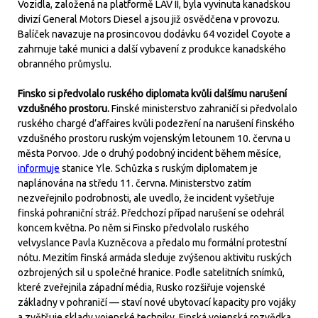
Vozidla, založená na platformě LAV II, byla vyvinuta kanadskou
divizí General Motors Diesel a jsou již osvědčena v provozu.
Balíček navazuje na prosincovou dodávku 64 vozidel Coyote a
zahrnuje také munici a další vybavení z produkce kanadského
obranného průmyslu.
Finsko si předvolalo ruského diplomata kvůli dalšímu narušení
vzdušného prostoru.
Finské ministerstvo zahraničí si předvolalo
ruského chargé d’affaires kvůli podezření na narušení finského
vzdušného prostoru ruským vojenským letounem 10. června u
města Porvoo. Jde o druhý podobný incident během měsíce,
informuje
stanice Yle. Schůzka s ruským diplomatem je
naplánována na středu 11. června. Ministerstvo zatím
nezveřejnilo podrobnosti, ale uvedlo, že incident vyšetřuje
finská pohraniční stráž. Předchozí případ narušení se odehrál
koncem května. Po něm si Finsko předvolalo ruského
velvyslance Pavla Kuzněcova a předalo mu formální protestní
nótu. Mezitím finská armáda sleduje zvýšenou aktivitu ruských
ozbrojených sil u společné hranice. Podle satelitních snímků,
které zveřejnila západní média, Rusko rozšiřuje vojenské
základny v pohraničí — staví nové ubytovací kapacity pro vojáky
a zvětšuje sklady vojenské techniky. Finská vojenská rozvědka