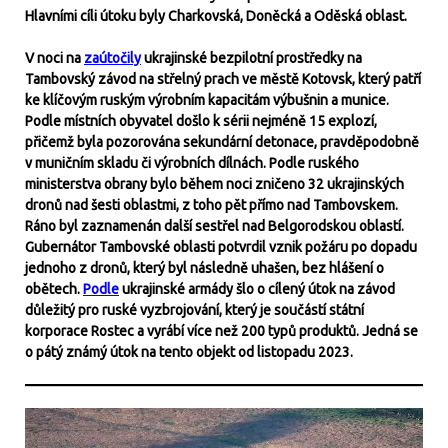
Hlavními cíli útoku byly Charkovská, Doněcká a Oděská oblast.
V noci na
zaútočily
ukrajinské bezpilotní prostředky na
Tambovský závod na střelný prach ve městě Kotovsk, který patří
ke klíčovým ruským výrobním kapacitám výbušnin a munice.
Podle místních obyvatel došlo k sérii nejméně 15 explozí,
přičemž byla pozorována sekundární detonace, pravděpodobně
v muničním skladu či výrobních dílnách. Podle ruského
ministerstva obrany bylo během noci zničeno 32 ukrajinských
dronů nad šesti oblastmi, z toho pět přímo nad Tambovskem.
Ráno byl zaznamenán další sestřel nad Belgorodskou oblastí.
Gubernátor Tambovské oblasti potvrdil vznik požáru po dopadu
jednoho z dronů, který byl následně uhašen, bez hlášení o
obětech.
Podle
ukrajinské armády šlo o cílený útok na závod
důležitý pro ruské vyzbrojování, který je součástí státní
korporace Rostec a vyrábí více než 200 typů produktů. Jedná se
o pátý známý útok na tento objekt od listopadu 2023.