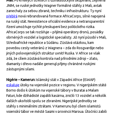
Mali:
Po krvavých střetech s džihádistickými skupinami, zejména
JNIM, se ruské jednotky Wagner formálně stáhly z Mali, avšak
zanechaly za sebou zbraně, techniku i infrastrukturu. Ty nyní
přebírá
nová rebrandovaná formace AfricaCorps, silně napojená
na ruský stát. Neexistence oficiální evidence a netransparentní
řízení umožňuje rychlé přeskupení bez politického rizika.
AfricaCorps se tak rozšiřuje – přijímá operátory dronů, posádky
obrněných vozidel a logistické specialisty. Již nyní působí v Mali,
Středoafrické republice a Súdánu. Zůstává otázkou, kam
povedou cesty veteránů z Wagnera – zda do Rosgvardije nebo
jiných polovojenských struktur uvnitř Ruska. V Africe se však
zdá, že cílem zůstává kontrola nad přírodními zdroji – zlato,
diamanty i dřevo nadále generují příjmy chráněné ruskými
zástupnými silami.
Nigérie – Kamerun:
Islámský stát v Západní Africe (ISWAP)
eskaluje
útoky na vojenské pozice v regionu. V nigerijském státě
Borno došlo k útokům na vojenské tábory v Buratai a Malam
Faturi, kde džihádisté zapálili kasárna, zničili 13 vozidel a několik
dalších ukořistili spolu se zbraněmi. Nigerijské jednotky se
stáhly s minimálními ztrátami. V Kamerunu byl cílem islamistů
vojenský tábor ve městě Sagmi v provincii Maroua. Útočníci zabili