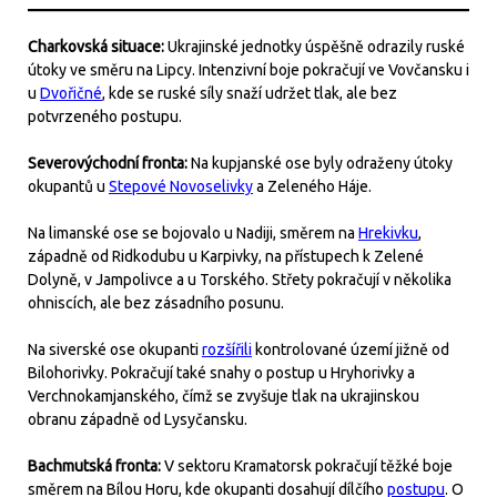
Charkovská situace:
Ukrajinské jednotky úspěšně odrazily ruské
útoky ve směru na Lipcy. Intenzivní boje pokračují ve Vovčansku i
u
Dvořičné
, kde se ruské síly snaží udržet tlak, ale bez
potvrzeného postupu.
Severovýchodní fronta:
Na kupjanské ose byly odraženy útoky
okupantů u
Stepové Novoselivky
a Zeleného Háje.
Na limanské ose se bojovalo u Nadiji, směrem na
Hrekivku
,
západně od Ridkodubu u Karpivky, na přístupech k Zelené
Dolyně, v Jampolivce a u Torského. Střety pokračují v několika
ohniscích, ale bez zásadního posunu.
Na siverské ose okupanti
rozšířili
kontrolované území jižně od
Bilohorivky. Pokračují také snahy o postup u Hryhorivky a
Verchnokamjanského, čímž se zvyšuje tlak na ukrajinskou
obranu západně od Lysyčansku.
Bachmutská fronta:
V sektoru Kramatorsk pokračují těžké boje
směrem na Bílou Horu, kde okupanti dosahují dílčího
postupu
. O