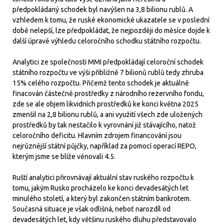
předpokládaný schodek byl navýšen na 3,8 bilionu rublů. A
vzhledem k tomu, že ruské ekonomické ukazatele se v poslední
době nelepší, lze předpokládat, že nejpozději do měsíce dojde k
další úpravě výhledu celoročního schodku státního rozpočtu.
Analytici ze společnosti MMI předpokládají celoroční schodek
státního rozpočtu ve výši přibližně 7 bilionů rublů tedy zhruba
15% celého rozpočtu. Přičemž tento schodek je aktuálně
finacován částečně prostředky z národního rezervního fondu,
zde se ale objem likvidních prostředků ke konci května 2025
zmenšil na 2,8 bilionu rublů, a ani využití všech zde uložených
prostředků by tak nestačilo k vyrovnání již stávajícího, natož
celoročního deficitu. Hlavním zdrojem financování jsou
nejrůznější státní půjčky, například za pomocí operací REPO,
kterým jsme se blíže věnovali 4.5.
Ruští analytici přirovnávají aktuální stav ruského rozpočtu k
tomu, jakým Rusko procházelo ke konci devadesátých let
minulého století, a který byl zakončen státním bankrotem.
Současná situace je však odlišná, neboť narozdíl od
devadesátých let, kdy většinu ruského dluhu představovalo