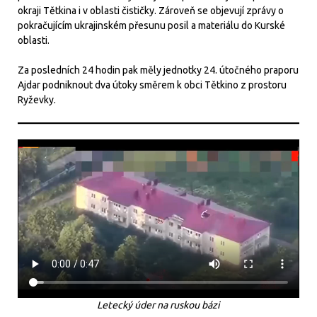
okraji Tětkina i v oblasti čističky. Zároveň se objevují zprávy o
pokračujícím ukrajinském přesunu posil a materiálu do Kurské
oblasti.
Za posledních 24 hodin pak měly jednotky 24. útočného praporu
Ajdar podniknout dva útoky směrem k obci Tětkino z prostoru
Ryževky.
Letecký úder na ruskou bázi