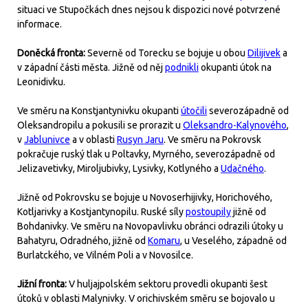
situaci ve Stupočkách dnes nejsou k dispozici nové potvrzené
informace.
Doněcká fronta:
Severně od Torecku se bojuje u obou
Dilijivek
a
v západní části města. Jižně od něj
podnikli
okupanti útok na
Leonidivku.
Ve směru na Konstjantynivku okupanti
útočili
severozápadně od
Oleksandropilu a pokusili se prorazit u
Oleksandro-Kalynového
,
v
Jablunivce
a v oblasti
Rusyn Jaru
. Ve směru na Pokrovsk
pokračuje ruský tlak u Poltavky, Myrného, severozápadně od
Jelizavetivky, Miroljubivky, Lysivky, Kotlyného a
Udačného
.
Jižně od Pokrovsku se bojuje u Novoserhijivky, Horichového,
Kotljarivky a Kostjantynopilu. Ruské síly
postoupily
jižně od
Bohdanivky. Ve směru na Novopavlivku obránci odrazili útoky u
Bahatyru, Odradného, jižně od
Komaru
, u Veselého, západně od
Burlatckého, ve Vilném Poli a v Novosilce.
Jižní fronta:
V huljajpolském sektoru provedli okupanti šest
útoků v oblasti Malynivky. V orichivském směru se bojovalo u