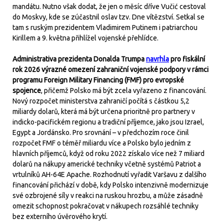
mandátu. Nutno však dodat, že jen o měsíc dříve Vučić cestoval
do Moskvy, kde se zúčastnil oslav tzv. Dne vítězství. Setkal se
tam s ruským prezidentem Vladimirem Putinem i patriarchou
Kirillem a 9. května přihlížel vojenské přehlídce.
Administrativa prezidenta Donalda Trumpa
navrhla
pro fiskální
rok 2026 výrazné omezení zahraniční vojenské podpory v rámci
programu Foreign Military Financing (FMF) pro evropské
spojence
, přičemž Polsko má být zcela vyřazeno z financování.
Nový rozpočet ministerstva zahraničí počítá s částkou 5,2
miliardy dolarů, která má být určena prioritně pro partnery v
indicko-pacifickém regionu a tradiční příjemce, jako jsou Izrael,
Egypt a Jordánsko. Pro srovnání – v předchozím roce činil
rozpočet FMF o téměř miliardu více a Polsko bylo jedním z
hlavních příjemců, když od roku 2022 získalo více než 7 miliard
dolarů na nákupy americké techniky včetně systémů Patriot a
vrtulníků AH-64E Apache. Rozhodnutí vyřadit Varšavu z dalšího
financování přichází v době, kdy Polsko intenzivně modernizuje
své ozbrojené síly v reakci na ruskou hrozbu, a může zásadně
omezit schopnost pokračovat v nákupech rozsáhlé techniky
bez externího úvěrového krytí.