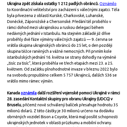
Ukrajina zpět získala ostatky 1 212 padlých obránců.
Oznámilo
to Koordinační velitelství pro zacházení s válečnými zajatci. Těla
byla přivezena z oblastí Kurské, Charkovské, Luhanské,
Doněcké, Záporožské a Chersonské. Předání těl proběhlo v
rámci dohod mezi ukrajinskou a ruskou delegací během
nedávných jednání v Istanbulu. Na stejném základě již dříve
proběhly dvě fáze výměny válečných zajatců — 9. června se
vrátila skupina ukrajinských obránců do 25 let, o den později
skupina těžce raněných a vážně nemocných. Při prvním kole
istanbulských jednání 16. května se strany dohodly na výměně
„tisíc za tisíc“, která proběhla ve třech etapách mezi 23. a 25.
květnem. Od začátku plnohodnotné invaze v březnu 2022 bylo
na svobodu propuštěno celkem 5 757 Ukrajinců, dalších 536 se
vrátilo mimo rámec výměn.
Kanada
oznámila
další rozšíření vojenské pomoci Ukrajině v rámci
28. zasedání Kontaktní skupiny pro obranu Ukrajiny (UDCG) v
Bruselu
, přičemž nově schválený balíček přesahuje hodnotu 35
milionů dolarů. Z této částky je 30 milionů určeno na dodávku
obrněných vozidel Bison a Coyote, která mají posílit schopnosti
ukrajinských jednotek v oblasti průzkumu a mobilní ochrany.