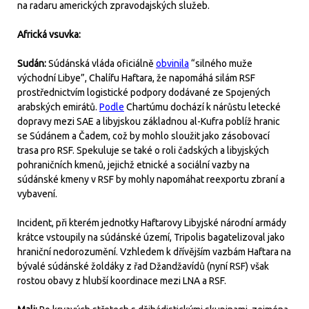
na radaru amerických zpravodajských služeb.
Africká vsuvka:
Sudán:
Súdánská vláda oficiálně
obvinila
“silného muže
východní Libye”, Chalífu Haftara, že napomáhá silám RSF
prostřednictvím logistické podpory dodávané ze Spojených
arabských emirátů.
Podle
Chartúmu dochází k nárůstu letecké
dopravy mezi SAE a libyjskou základnou al-Kufra poblíž hranic
se Súdánem a Čadem, což by mohlo sloužit jako zásobovací
trasa pro RSF. Spekuluje se také o roli čadských a libyjských
pohraničních kmenů, jejichž etnické a sociální vazby na
súdánské kmeny v RSF by mohly napomáhat reexportu zbraní a
vybavení.
Incident, při kterém jednotky Haftarovy Libyjské národní armády
krátce vstoupily na súdánské území, Tripolis bagatelizoval jako
hraniční nedorozumění. Vzhledem k dřívějším vazbám Haftara na
bývalé súdánské žoldáky z řad Džandžavídů (nyní RSF) však
rostou obavy z hlubší koordinace mezi LNA a RSF.