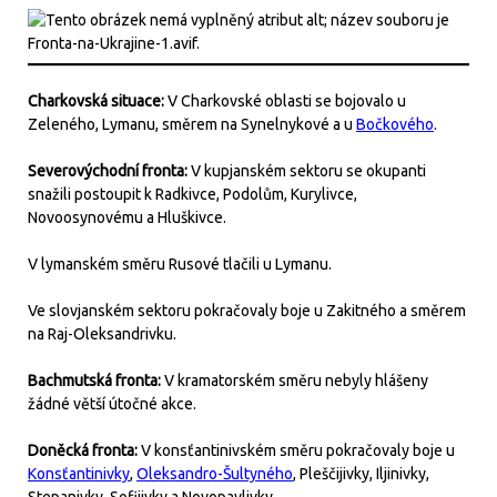
Charkovská situace:
V Charkovské oblasti se bojovalo u
Zeleného, Lymanu, směrem na Synelnykové a u
Bočkového
.
Severovýchodní fronta:
V kupjanském sektoru se okupanti
snažili postoupit k Radkivce, Podolům, Kurylivce,
Novoosynovému a Hluškivce.
V lymanském směru Rusové tlačili u Lymanu.
Ve slovjanském sektoru pokračovaly boje u Zakitného a směrem
na Raj-Oleksandrivku.
Bachmutská fronta:
V kramatorském směru nebyly hlášeny
žádné větší útočné akce.
Doněcká fronta:
V konsťantinivském směru pokračovaly boje u
Konsťantinivky
,
Oleksandro-Šultyného
, Pleščijivky, Iljinivky,