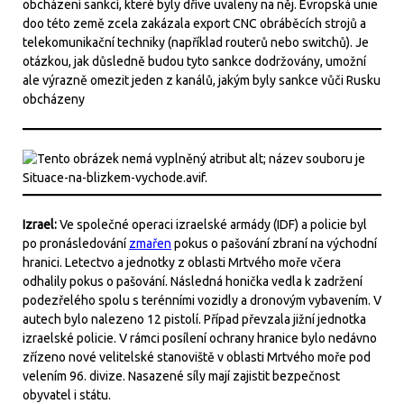
obcházení sankcí, které byly dříve uvaleny na něj. Evropská unie
doo této země zcela zakázala export CNC obráběcích strojů a
telekomunikační techniky (například routerů nebo switchů). Je
otázkou, jak důsledně budou tyto sankce dodržovány, umožní
ale výrazně omezit jeden z kanálů, jakým byly sankce vůči Rusku
obcházeny
Izrael:
Ve společné operaci izraelské armády (IDF) a policie byl
po pronásledování
zmařen
pokus o pašování zbraní na východní
hranici. Letectvo a jednotky z oblasti Mrtvého moře včera
odhalily pokus o pašování. Následná honička vedla k zadržení
podezřelého spolu s terénními vozidly a dronovým vybavením. V
autech bylo nalezeno 12 pistolí. Případ převzala jižní jednotka
izraelské policie. V rámci posílení ochrany hranice bylo nedávno
zřízeno nové velitelské stanoviště v oblasti Mrtvého moře pod
velením 96. divize. Nasazené síly mají zajistit bezpečnost
obyvatel i státu.