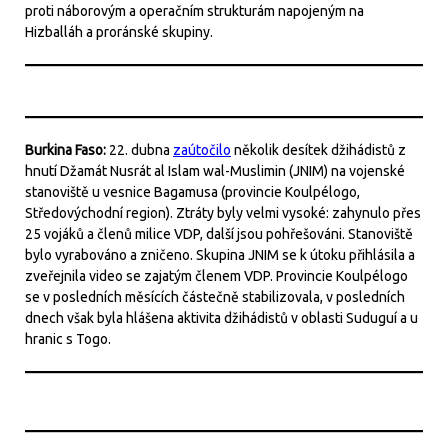
proti náborovým a operačním strukturám napojeným na
Hizballáh a proránské skupiny.
Burkina Faso:
22. dubna
zaútočilo
několik desítek džihádistů z
hnutí Džamát Nusrát al Islam wal-Muslimin (JNIM) na vojenské
stanoviště u vesnice Bagamusa (provincie Koulpélogo,
Středovýchodní region). Ztráty byly velmi vysoké: zahynulo přes
25 vojáků a členů milice VDP, další jsou pohřešováni. Stanoviště
bylo vyrabováno a zničeno. Skupina JNIM se k útoku přihlásila a
zveřejnila video se zajatým členem VDP. Provincie Koulpélogo
se v posledních měsících částečně stabilizovala, v posledních
dnech však byla hlášena aktivita džihádistů v oblasti Suduguí a u
hranic s Togo.