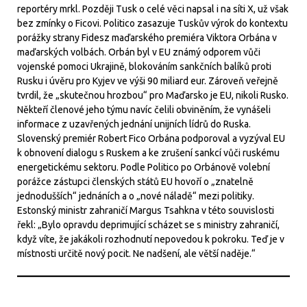
reportéry mrkl. Později Tusk o celé věci napsal i na síti X, už však
bez zmínky o Ficovi. Politico zasazuje Tuskův výrok do kontextu
porážky strany Fidesz maďarského premiéra Viktora Orbána v
maďarských volbách. Orbán byl v EU známý odporem vůči
vojenské pomoci Ukrajině, blokováním sankčních balíků proti
Rusku i úvěru pro Kyjev ve výši 90 miliard eur. Zároveň veřejně
tvrdil, že „skutečnou hrozbou“ pro Maďarsko je EU, nikoli Rusko.
Někteří členové jeho týmu navíc čelili obviněním, že vynášeli
informace z uzavřených jednání unijních lídrů do Ruska.
Slovenský premiér Robert Fico Orbána podporoval a vyzýval EU
k obnovení dialogu s Ruskem a ke zrušení sankcí vůči ruskému
energetickému sektoru. Podle Politico po Orbánově volební
porážce zástupci členských států EU hovoří o „znatelně
jednodušších“ jednáních a o „nové náladě“ mezi politiky.
Estonský ministr zahraničí Margus Tsahkna v této souvislosti
řekl: „Bylo opravdu deprimující scházet se s ministry zahraničí,
když víte, že jakákoli rozhodnutí nepovedou k pokroku. Teď je v
místnosti určitě nový pocit. Ne nadšení, ale větší naděje.“