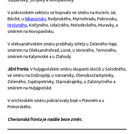
Stepanivky, Sofijivky a Novopavlivky.
V pokrovském sektoru se bojovalo ve směru na Kučeriv Jar,
Bilické, u
Nikanorivky
, Rodynského, Myrnohradu, Pokrovsku,
Hryšyného
, Kotlyného, Udačného, Molodeckého, Muravky, a
směrem na Novopavlivku.
V oleksandrivském směru probíhaly střety u Zeleného Haje,
směrem na Oleksandrohrad, Lisné, u Voroného, Ternového,
směrem na Kalynivské a u Zlahody.
Jižní fronta:
V huljajpolském směru okupanti útočili u Solodného,
ve směru na Dobropiliji, u Varvarivky, Olenokosťantynivky,
Zeleného, Svjatopetrivky, Staroukrajinky, u Zaliznyčného a
směrem na Huljajpolské.
V orichivském směru pokračovaly boje v Plavném a u
Primorského.
Chersonská fronta je nadále beze změn.