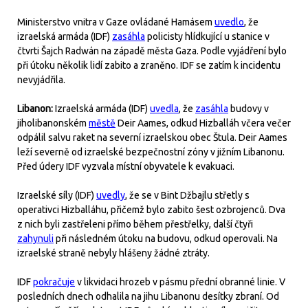
Ministerstvo vnitra v Gaze ovládané Hamásem
uvedlo
, že
izraelská armáda (IDF)
zasáhla
policisty hlídkující u stanice v
čtvrti Šajch Radwán na západě města Gaza. Podle vyjádření bylo
při útoku několik lidí zabito a zraněno. IDF se zatím k incidentu
nevyjádřila.
Libanon:
Izraelská armáda (IDF)
uvedla
, že
zasáhla
budovy v
jiholibanonském
městě
Deir Aames, odkud Hizballáh včera večer
odpálil salvu raket na severní izraelskou obec Štula. Deir Aames
leží severně od izraelské bezpečnostní zóny v jižním Libanonu.
Před údery IDF vyzvala místní obyvatele k evakuaci.
Izraelské síly (IDF)
uvedly
, že se v Bint Džbajlu střetly s
operativci Hizballáhu, přičemž bylo zabito šest ozbrojenců. Dva
z nich byli zastřeleni přímo během přestřelky, další čtyři
zahynuli
při následném útoku na budovu, odkud operovali. Na
izraelské straně nebyly hlášeny žádné ztráty.
IDF
pokračuje
v likvidaci hrozeb v pásmu přední obranné linie. V
posledních dnech odhalila na jihu Libanonu desítky zbraní. Od