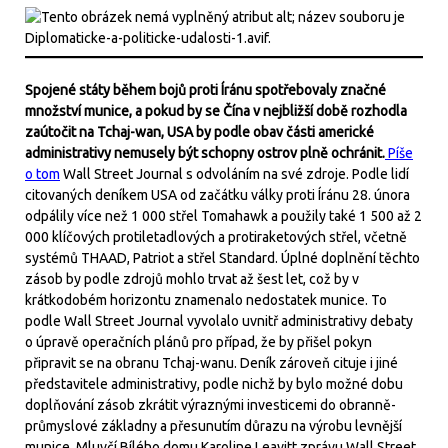
Spojené státy během bojů proti Íránu spotřebovaly značné
množství munice, a pokud by se Čína v nejbližší době rozhodla
zaútočit na Tchaj-wan, USA by podle obav části americké
administrativy nemusely být schopny ostrov plně ochránit.
Píše
o tom
Wall Street Journal s odvoláním na své zdroje. Podle lidí
citovaných deníkem USA od začátku války proti Íránu 28. února
odpálily více než 1 000 střel Tomahawk a použily také 1 500 až 2
000 klíčových protiletadlových a protiraketových střel, včetně
systémů THAAD, Patriot a střel Standard. Úplné doplnění těchto
zásob by podle zdrojů mohlo trvat až šest let, což by v
krátkodobém horizontu znamenalo nedostatek munice. To
podle Wall Street Journal vyvolalo uvnitř administrativy debaty
o úpravě operačních plánů pro případ, že by přišel pokyn
připravit se na obranu Tchaj-wanu. Deník zároveň cituje i jiné
představitele administrativy, podle nichž by bylo možné dobu
doplňování zásob zkrátit výraznými investicemi do obranně-
průmyslové základny a přesunutím důrazu na výrobu levnější
munice. Mluvčí Bílého domu Karoline Leavitt zprávu Wall Street