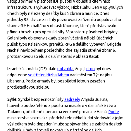
vstupu příměří v platnost IDF působí v oblasti s cílem ničit
infrastrukturu a vyhledávat výzbroj Hizballáhu. Jen v uplynulých
dnech byly nalezeny desítky kusů zbraní a munice. Dnes
jednotky 98. divize zasáhly pozorovací zařízení u odpalovacího
stanoviště Hizballáhu v oblasti Kounine, které představovalo
přímou hrozbu pro operující síly. V prostoru působení brigády
Golani byly objeveny sklady zbraní včetně náloží, útočných
pušek typu Kalašnikov, granátů, RPG a dalšího vybavení. Brigáda
Nachal navíc během posledního dne zajistila střelné zbraně,
protitankovou střelu a další materiál v oblasti Rašaf.
Izraelská armáda (IDF) dále
potvrdila
, že její
dron
byl dnes
odpoledne
sestřelen
Hizballáhem
nad městem Týr na jihu
Libanonu. Podle armády byl bezpilotní letoun zasažen
protiletadlovou střelou.
Sýrie:
Syrské bezpečnostní síly
zadržely
Amjada Jusufa,
hlavního podezřelého z podílu na masakru v damašské čtvrti
Tadamun, při cílené operaci na venkově provincie Hamá.
Podle
ministerstva vnitra akci předcházelo několik dní sledování a jejím
výsledkem bylo dopadení muže spojovaného se zabitím desítek
civilistů. Úřady zároveň pokračují v pátrání po dalších