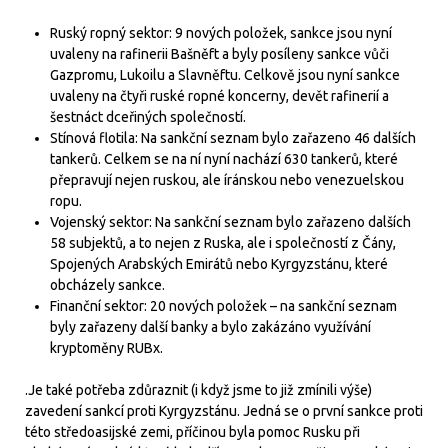
Ruský ropný sektor: 9 nových položek, sankce jsou nyní
uvaleny na rafinerii Bašněft a byly posíleny sankce vůči
Gazpromu, Lukoilu a Slavněftu. Celkově jsou nyní sankce
uvaleny na čtyři ruské ropné koncerny, devět rafinerií a
šestnáct dceřiných společností.
Stínová flotila: Na sankční seznam bylo zařazeno 46 dalších
tankerů. Celkem se na ní nyní nachází 630 tankerů, které
přepravují nejen ruskou, ale íránskou nebo venezuelskou
ropu.
Vojenský sektor: Na sankční seznam bylo zařazeno dalších
58 subjektů, a to nejen z Ruska, ale i společností z Čány,
Spojených Arabských Emirátů nebo Kyrgyzstánu, které
obcházely sankce.
Finanční sektor: 20 nových položek – na sankční seznam
byly zařazeny další banky a bylo zakázáno využívání
kryptoměny RUBx.
.Je také potřeba zdůraznit (i když jsme to již zmínili výše)
zavedení sankcí proti Kyrgyzstánu. Jedná se o první sankce proti
této středoasijské zemi, příčinou byla pomoc Rusku při