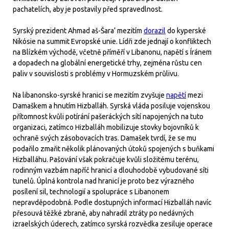
pachatelích, aby je postavily před spravedlnost.
Syrský prezident Ahmad aš-Šara‘ mezitím
dorazil
do kyperské
Nikósie na summit Evropské unie. Lídři zde jednají o konfliktech
na Blízkém východě, včetně příměří v Libanonu, napětí s Íránem
a dopadech na globální energetické trhy, zejména růstu cen
paliv v souvislosti s problémy v Hormuzském průlivu.
Na libanonsko-syrské hranici se mezitím zvyšuje
napětí
mezi
Damaškem a hnutím Hizballáh. Syrská vláda posiluje vojenskou
přítomnost kvůli potírání pašeráckých sítí napojených na tuto
organizaci, zatímco Hizballáh mobilizuje stovky bojovníků k
ochraně svých zásobovacích tras. Damašek tvrdí, že se mu
podařilo zmařit několik plánovaných útoků spojených s buňkami
Hizballáhu. Pašování však pokračuje kvůli složitému terénu,
rodinným vazbám napříč hranicí a dlouhodobě vybudované síti
tunelů. Úplná kontrola nad hranicí je proto bez výrazného
posílení sil, technologií a spolupráce s Libanonem
nepravděpodobná. Podle dostupných informací Hizballáh navíc
přesouvá těžké zbraně, aby nahradil ztráty po nedávných
izraelských úderech, zatímco syrská rozvědka zesiluje operace