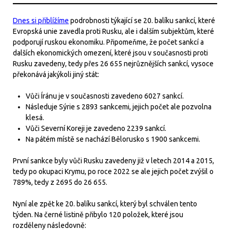
Dnes si přiblížíme
podrobnosti týkající se 20. balíku sankcí, které
Evropská unie zavedla proti Rusku, ale i dalším subjektům, které
podporují ruskou ekonomiku. Připomeňme, že počet sankcí a
dalších ekonomických omezení, které jsou v současnosti proti
Rusku zavedeny, tedy přes 26 655 nejrůznějších sankcí, vysoce
překonává jakýkoli jiný stát:
Vůči Íránu je v současnosti zavedeno 6027 sankcí.
Následuje Sýrie s 2893 sankcemi, jejich počet ale pozvolna
klesá.
Vůči Severní Koreji je zavedeno 2239 sankcí.
Na pátém místě se nachází Bělorusko s 1900 sankcemi.
První sankce byly vůči Rusku zavedeny již v letech 2014 a 2015,
tedy po okupaci Krymu, po roce 2022 se ale jejich počet zvýšil o
789%, tedy z 2695 do 26 655.
Nyní ale zpět ke 20. balíku sankcí, který byl schválen tento
týden. Na černé listině přibylo 120 položek, které jsou
rozděleny následovně: