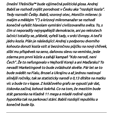
Dnešní Třešnička™ bude výjimečná politická glosa. Andrej
Babiš se rozhodl zvýšit porodnost v Česku aka “rozdojit kozla”.
Tedy rozrodit Češky. Babiš, vzorový otec, Moničin milenec (s
malým a měkkým “i”) a krizový mikromanažer se rozhodl
konečně vyřešit hlavolam vymírání civilizovaného světa. To, s
čím si neporadily nejvyspělejší demokracie, ani po rekrutech
lačnící totality se, přátelé, vyřeší tady, v srdci Evropy. A teď k
jádru kozla. Plán je následující: Andrej s podporou dvorního
kohouta donutí kozla vzít si bezúročnou půjčku na nový chlívek,
slíbí mu příspěvek na seno, daňovou slevu na vemínko, jesle
zdarma pro první kůzle a zahájí kampaň “Kdo nerodí, neni
Čech”. Že to nefungovalo v Nejhorší Koreji a ani Maďarsku? To
nevadí! Marketingově to bude zvládnuté skvěle. Pár let se to
bude svádět na Fialu, Brusel a Ukrajinu a až jednou nastoupí
silnější ročníky, tak se statisticky narodí o 0,13 dítěte na matku
víc a bude to v kapse. Z koláčového grafu se vypustí pár dat,
tiskovka začíná, kohout kokrhá. Co na tom, že mezitím bude
stát garsonka na Kladně 11 mega a mladé rodině vyjde
hypotéka tak na parkovací stání. Babiš rozdojil republiku a
konečně bude líp.