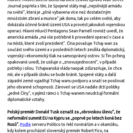
Journal popřela s tím, že Spojené státy mají „nejsilnější armádu
na světě“, která je „plně vybavena více než dostatečným
množstvím zbraní a munice“ jak doma, tak po celém světě, aby
dokázala účinně bránit území USA a provést jakoukoli vojenskou
operaci. Hlavní mluvčí Pentagonu Sean Parnell rovněž uvedl, že
americká armáda „má vše potřebné k provedení operací v čase a
na místě, které zvolí prezident“. Čína považuje Tchaj-wan za
součást svého území a v posledních letech zesílila diplomatický,
vojenský i ekonomický tlak na samosprávný ostrov. Si Ťin-pching
opakovaně uvedl, že usiluje o „znovusjednocení“, v případě
potřeby i silou. Tchajwanská vláda naopak zdůrazňuje, že chce
mír, ale v případě útoku se bude bránit. Spojené státy a další
západní země vyjadřují Tchaj-wanu podporu a snaží se posilovat
jeho obranné schopnosti. Zároveň se USA nadále drží politiky
„jedné Číny“, v jejímž rámci s Tchaj-wanem neudržují formální
diplomatické vztahy.
Polský premiér Donald Tusk označil za „obrovskou úlevu“, že
neformální summit EU na Kypru se „poprvé po letech koná bez
Rusů“.
Podle
serveru Politico to řekl novinářům a v okamžiku,
kdy kolem procházel slovenský premiér Robert Fico, na