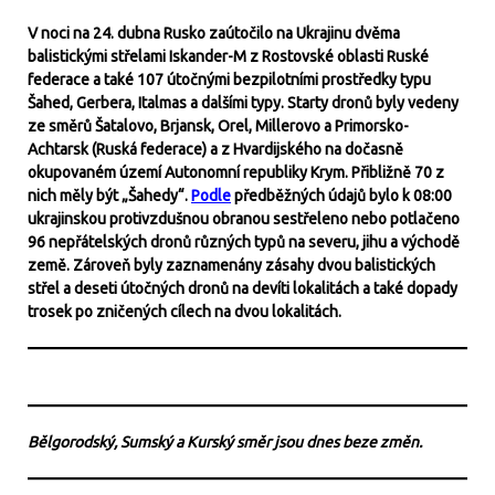
V noci na 24. dubna Rusko zaútočilo na Ukrajinu dvěma
balistickými střelami Iskander-M z Rostovské oblasti Ruské
federace a také 107 útočnými bezpilotními prostředky typu
Šahed, Gerbera, Italmas a dalšími typy. Starty dronů byly vedeny
ze směrů Šatalovo, Brjansk, Orel, Millerovo a Primorsko-
Achtarsk (Ruská federace) a z Hvardijského na dočasně
okupovaném území Autonomní republiky Krym. Přibližně 70 z
nich měly být „Šahedy“.
Podle
předběžných údajů bylo k 08:00
ukrajinskou protivzdušnou obranou sestřeleno nebo potlačeno
96 nepřátelských dronů různých typů na severu, jihu a východě
země. Zároveň byly zaznamenány zásahy dvou balistických
střel a deseti útočných dronů na devíti lokalitách a také dopady
trosek po zničených cílech na dvou lokalitách.
Bělgorodský, Sumský a Kurský směr jsou dnes beze změn.