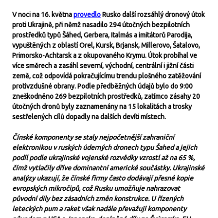
V noci na 16. května
provedlo
Rusko další rozsáhlý dronový útok
proti Ukrajině, při němž nasadilo 294 útočných bezpilotních
prostředků typů Šáhed, Gerbera, Italmás a imitátorů Parodija,
vypuštěných z oblastí Orel, Kursk, Brjansk, Millerovo, Šatalovo,
Primorsko-Achtarsk a z okupovaného Krymu. Útok probíhal ve
více směrech a zasáhl severní, východní, centrální i jižní části
země, což odpovídá pokračujícímu trendu plošného zatěžování
protivzdušné obrany. Podle předběžných údajů bylo do 9:00
zneškodněno 269 bezpilotních prostředků, zatímco zásahy 20
útočných dronů byly zaznamenány na 15 lokalitách a trosky
sestřelených cílů dopadly na dalších devíti místech.
Čínské komponenty se staly nejpočetnější zahraniční
elektronikou v ruských úderných dronech typu Šahed a jejich
podíl podle ukrajinské vojenské rozvědky vzrostl až na 65 %,
čímž vytlačily dříve dominantní americké součástky. Ukrajinské
analýzy ukazují, že čínské firmy často dodávají přesné kopie
evropských mikročipů, což Rusku umožňuje nahrazovat
původní díly bez zásadních změn konstrukce. U řízených
leteckých pum a raket však nadále převažují komponenty