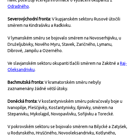
navíc potvrzují včerejší informace o vytlačení okupantů z
Odradného
.
Severovýchodní fronta:
V kupjanském sektoru Rusové útočili
směrem na Kindrašivku a Radkivku.
V lymanském směru se bojovalo směrem na Novoserhijivku, u
Druželjubivky, Nového Myru, Stavek, Zaričného, Lymanu,
Dibrové, Jampilu a Ozerného.
Ve slavjanském sektoru okupanti tlačili směrem na Zakitné a
Raj-
Oleksandrivku
.
Bachmutská fronta:
V kramatorském směru nebyly
zaznamenány žádné větší útoky.
Doněcká fronta:
V kosťantynivském směru pokračovaly boje u
Ivanopilije, Pleščijivky, Kosťantynivky, Iljinivky, směrem na
Stepanivku, Mykolajpil, Novopavlivku, Sofijivku a Torecké.
V pokrovském sektoru se bojovalo směrem na Bilycké a Zatyšek,
u Rodynského, Hryščiného, Novooleksandrivky, Kotlyného,