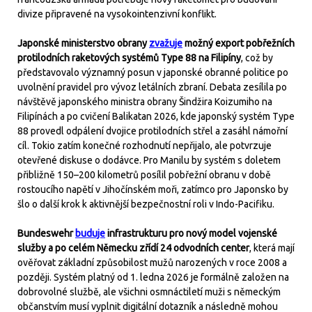
divize připravené na vysokointenzivní konflikt.
Japonské ministerstvo obrany
zvažuje
možný export pobřežních
protilodních raketových systémů Type 88 na Filipíny
, což by
představovalo významný posun v japonské obranné politice po
uvolnění pravidel pro vývoz letálních zbraní. Debata zesílila po
návštěvě japonského ministra obrany Šindžira Koizumiho na
Filipínách a po cvičení Balikatan 2026, kde japonský systém Type
88 provedl odpálení dvojice protilodních střel a zasáhl námořní
cíl. Tokio zatím konečné rozhodnutí nepřijalo, ale potvrzuje
otevřené diskuse o dodávce. Pro Manilu by systém s doletem
přibližně 150–200 kilometrů posílil pobřežní obranu v době
rostoucího napětí v Jihočínském moři, zatímco pro Japonsko by
šlo o další krok k aktivnější bezpečnostní roli v Indo-Pacifiku.
Bundeswehr
buduje
infrastrukturu pro nový model vojenské
služby a po celém Německu zřídí 24 odvodních center
, která mají
ověřovat základní způsobilost mužů narozených v roce 2008 a
později. Systém platný od 1. ledna 2026 je formálně založen na
dobrovolné službě, ale všichni osmnáctiletí muži s německým
občanstvím musí vyplnit digitální dotazník a následně mohou