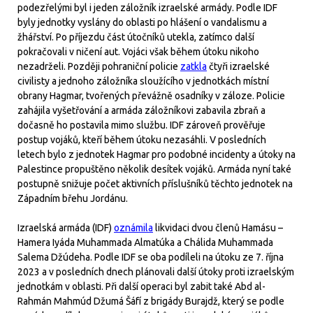
podezřelými byl i jeden záložník izraelské armády. Podle IDF
byly jednotky vyslány do oblasti po hlášení o vandalismu a
žhářství. Po příjezdu část útočníků utekla, zatímco další
pokračovali v ničení aut. Vojáci však během útoku nikoho
nezadrželi. Později pohraniční policie
zatkla
čtyři izraelské
civilisty a jednoho záložníka sloužícího v jednotkách místní
obrany Hagmar, tvořených převážně osadníky v záloze. Policie
zahájila vyšetřování a armáda záložníkovi zabavila zbraň a
dočasně ho postavila mimo službu. IDF zároveň prověřuje
postup vojáků, kteří během útoku nezasáhli. V posledních
letech bylo z jednotek Hagmar pro podobné incidenty a útoky na
Palestince propuštěno několik desítek vojáků. Armáda nyní také
postupně snižuje počet aktivních příslušníků těchto jednotek na
Západním břehu Jordánu.
Izraelská armáda (IDF)
oznámila
likvidaci dvou členů Hamásu –
Hamera Iyáda Muhammada Almatúka a Chálida Muhammada
Salema Džúdeha. Podle IDF se oba podíleli na útoku ze 7. října
2023 a v posledních dnech plánovali další útoky proti izraelským
jednotkám v oblasti. Při další operaci byl zabit také Abd al-
Rahmán Mahmúd Džumá Šáfí z brigády Burajdž, který se podle