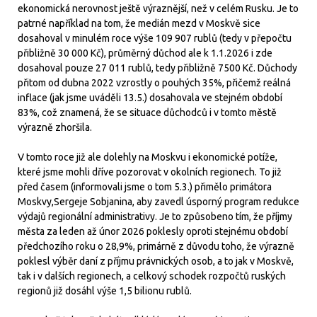
ekonomická nerovnost ještě výraznější, než v celém Rusku. Je to
patrné například na tom, že medián mezd v Moskvě sice
dosahoval v minulém roce výše 109 907 rublů (tedy v přepočtu
přibližně 30 000 Kč), průměrný důchod ale k 1.1.2026 i zde
dosahoval pouze 27 011 rublů, tedy přibližně 7500 Kč. Důchody
přitom od dubna 2022 vzrostly o pouhých 35%, přičemž reálná
inflace (jak jsme uváděli 13.5.) dosahovala ve stejném období
83%, což znamená, že se situace důchodců i v tomto městě
výrazně zhoršila.
V tomto roce již ale dolehly na Moskvu i ekonomické potíže,
které jsme mohli dříve pozorovat v okolních regionech. To již
před časem (informovali jsme o tom 5.3.) přimělo primátora
Moskvy,Sergeje Sobjanina, aby zavedl úsporný program redukce
výdajů regionální administrativy. Je to způsobeno tím, že příjmy
města za leden až únor 2026 poklesly oproti stejnému období
předchozího roku o 28,9%, primárně z důvodu toho, že výrazně
poklesl výběr daní z příjmu právnických osob, a to jak v Moskvě,
tak i v dalších regionech, a celkový schodek rozpočtů ruských
regionů již dosáhl výše 1,5 bilionu rublů.