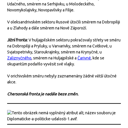
Udačného, směrem na Serhijivku, u Molodeckého,
Novomykolajivky, Novopavlivky a Filije.
V oleksandrivském sektoru Rusové útočili směrem na Dobropiliji
a u Zlahody a dále směrem na Nové Záporoží.
Jižní fronta:
V huljajpilském sektoru pokračovaly střety ve směru
na Dobropiliji a Pryluky, u Varvarivky, směrem na Cvitkové, u
Svjatopetrivky, Staroukrajinky, směrem na Krynyčné, u
Zaliznyčného
, směrem na Huljajpilské a
Čarivné
, kde se
okupantům podařilo vyvěsit své vlajky.
V orichivském směru nebyly zaznamenány žádné větší útočné
akce.
Chersonská fronta je nadále beze změn.