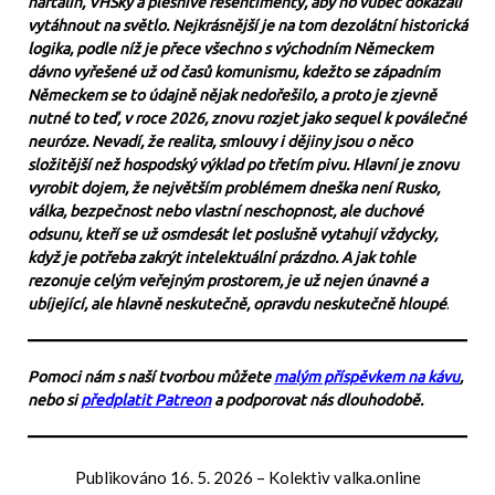
naftalín, VHSky a plesnivé resentimenty, aby ho vůbec dokázali
vytáhnout na světlo. Nejkrásnější je na tom dezolátní historická
logika, podle níž je přece všechno s východním Německem
dávno vyřešené už od časů komunismu, kdežto se západním
Německem se to údajně nějak nedořešilo, a proto je zjevně
nutné to teď, v roce 2026, znovu rozjet jako sequel k poválečné
neuróze. Nevadí, že realita, smlouvy i dějiny jsou o něco
složitější než hospodský výklad po třetím pivu. Hlavní je znovu
vyrobit dojem, že největším problémem dneška není Rusko,
válka, bezpečnost nebo vlastní neschopnost, ale duchové
odsunu, kteří se už osmdesát let poslušně vytahují vždycky,
když je potřeba zakrýt intelektuální prázdno. A jak tohle
rezonuje celým veřejným prostorem, je už nejen únavné a
ubíjející, ale hlavně neskutečně, opravdu neskutečně hloupé
.
Pomoci nám s naší tvorbou můžete
malým příspěvkem na kávu
,
nebo si
předplatit Patreon
a podporovat nás dlouhodobě.
Publikováno
16. 5. 2026
–
Kolektiv valka.online