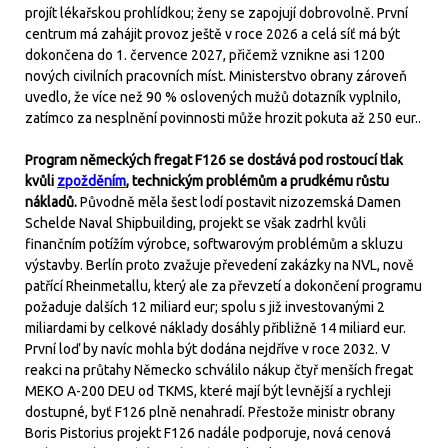
projít lékařskou prohlídkou; ženy se zapojují dobrovolně. První
centrum má zahájit provoz ještě v roce 2026 a celá síť má být
dokončena do 1. července 2027, přičemž vznikne asi 1200
nových civilních pracovních míst. Ministerstvo obrany zároveň
uvedlo, že více než 90 % oslovených mužů dotazník vyplnilo,
zatímco za nesplnění povinnosti může hrozit pokuta až 250 eur..
Program německých fregat F126 se dostává pod rostoucí tlak
kvůli
zpožděním
, technickým problémům a prudkému růstu
nákladů.
Původně měla šest lodí postavit nizozemská Damen
Schelde Naval Shipbuilding, projekt se však zadrhl kvůli
finančním potížím výrobce, softwarovým problémům a skluzu
výstavby. Berlín proto zvažuje převedení zakázky na NVL, nově
patřící Rheinmetallu, který ale za převzetí a dokončení programu
požaduje dalších 12 miliard eur; spolu s již investovanými 2
miliardami by celkové náklady dosáhly přibližně 14 miliard eur.
První loď by navíc mohla být dodána nejdříve v roce 2032. V
reakci na průtahy Německo schválilo nákup čtyř menších fregat
MEKO A-200 DEU od TKMS, které mají být levnější a rychleji
dostupné, byť F126 plně nenahradí. Přestože ministr obrany
Boris Pistorius projekt F126 nadále podporuje, nová cenová