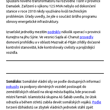
spuštění nového transformátoru na rozvodně Tišrín v provincii
Damašek. Zařízení o výkonu 125 MVA nebylo od dokončení
stanice v roce 2010 nikdy využíváno kvůli technickým
problémům. Úřady uvedly, že jde o součást širšího programu
obnovy energetické infrastruktury.
Izraelské jednotky mezitím
podnikly
několik operací v provincii
Kunejtra na jihu Sýrie. Ve vesnici Sajda al-Chanut
provedly
domovní prohlídku a v oblasti Mazraát al-Fitján zřídily dočasné
kontrolní stanoviště, kde kontrolovaly civilisty a projíždějící
vozidla.
Somálsko:
Somálské vládní síly se podle dostupných informací
pokusily
za podpory obrněných vozidel postoupit do
zemědělských oblastí na okraji města Bajdóa, kde pracovali
místní farmáři. Islamistická skupina Aš-Šabáb uvedla, že útok
odrazila a během střetů zabila devět somálských vojáků.
Podle
tvrzení džihádistů se zbytek vládních jednotek stáhl zpět