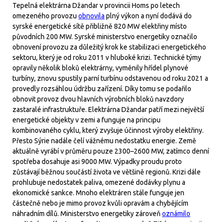
Tepelná elektrárna Džandar v provincii Homs po letech
omezeného provozu
obnovila
plný výkon a nyní dodává do
syrské energetické sítě přibližně 820 MW elektřiny místo
původních 200 MW. Syrské ministerstvo energetiky označilo
obnovení provozu za důležitý krok ke stabilizaci energetického
sektoru, který je od roku 2011 v hluboké krizi. Technické týmy
opravily několik bloků elektrárny, vyměnily hřídel plynové
turbíny, znovu spustily parní turbínu odstavenou od roku 2021 a
provedly rozsáhlou údržbu zařízení. Díky tomu se podařilo
obnovit provoz dvou hlavních výrobních bloků navzdory
zastaralé infrastruktuře. Elektrárna Džandar patří mezi největší
energetické objekty v zemi a funguje na principu
kombinovaného cyklu, který zvyšuje účinnost výroby elektřiny.
Přesto Sýrie nadále čelí vážnému nedostatku energie. Země
aktuálně vyrábí v průměru pouze 2300–2600 MW, zatímco denní
spotřeba dosahuje asi 9000 MW. Výpadky proudu proto
zůstávají běžnou součástí života ve většině regionů. Krizi dále
prohlubuje nedostatek paliva, omezené dodávky plynu a
ekonomické sankce. Mnoho elektráren stále funguje jen
částečně nebo je mimo provoz kvůli opravám a chybějícím
náhradním dílů. Ministerstvo energetiky zároveň
oznámilo