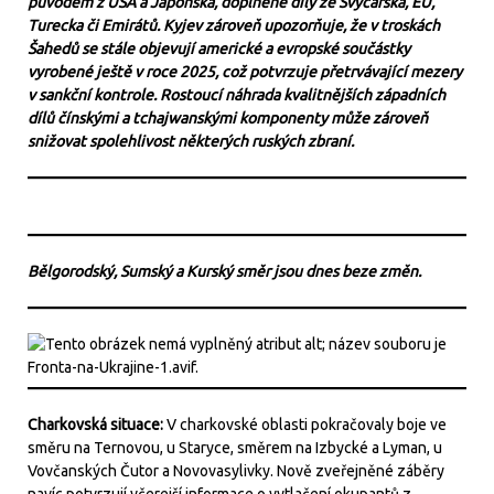
původem z USA a Japonska, doplněné díly ze Švýcarska, EU,
Turecka či Emirátů. Kyjev zároveň upozorňuje, že v troskách
Šahedů se stále objevují americké a evropské součástky
vyrobené ještě v roce 2025, což potvrzuje přetrvávající mezery
v sankční kontrole. Rostoucí náhrada kvalitnějších západních
dílů čínskými a tchajwanskými komponenty může zároveň
snižovat spolehlivost některých ruských zbraní.
Bělgorodský, Sumský a Kurský směr jsou dnes beze změn.
Charkovská situace:
V charkovské oblasti pokračovaly boje ve
směru na Ternovou, u Staryce, směrem na Izbycké a Lyman, u
Vovčanských Čutor a Novovasylivky. Nově zveřejněné záběry