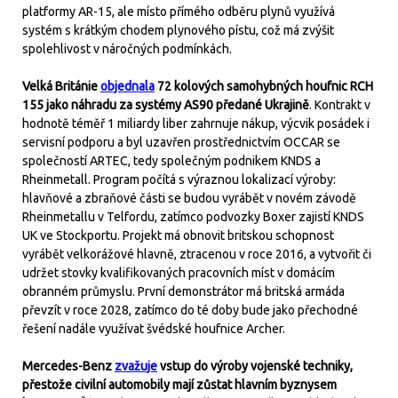
platformy AR-15, ale místo přímého odběru plynů využívá
systém s krátkým chodem plynového pístu, což má zvýšit
spolehlivost v náročných podmínkách.
Velká Británie
objednala
72 kolových samohybných houfnic RCH
155 jako náhradu za systémy AS90 předané Ukrajině
. Kontrakt v
hodnotě téměř 1 miliardy liber zahrnuje nákup, výcvik posádek i
servisní podporu a byl uzavřen prostřednictvím OCCAR se
společností ARTEC, tedy společným podnikem KNDS a
Rheinmetall. Program počítá s výraznou lokalizací výroby:
hlavňové a zbraňové části se budou vyrábět v novém závodě
Rheinmetallu v Telfordu, zatímco podvozky Boxer zajistí KNDS
UK ve Stockportu. Projekt má obnovit britskou schopnost
vyrábět velkorážové hlavně, ztracenou v roce 2016, a vytvořit či
udržet stovky kvalifikovaných pracovních míst v domácím
obranném průmyslu. První demonstrátor má britská armáda
převzít v roce 2028, zatímco do té doby bude jako přechodné
řešení nadále využívat švédské houfnice Archer.
Mercedes-Benz
zvažuje
vstup do výroby vojenské techniky,
přestože civilní automobily mají zůstat hlavním byznysem