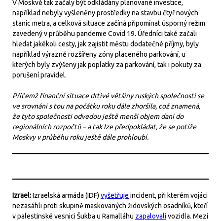
V Moskvě tak začaly být odkládány plánované investice,
například nebyly vyšleněny prostředky na stavbu čtyř nových
stanic metra, a celková situace začíná připomínat úsporný režim
zavedený v průběhu pandemie Covid 19. Úředníci také začali
hledat jakékoli cesty, jak zajistit městu dodatečné příjmy, byly
například výrazně rozšířeny zóny placeného parkování, u
kterých byly zvýšeny jak poplatky za parkování, tak i pokuty za
porušení pravidel.
Přičemž finanční situace drtivé většiny ruských společnosti se
ve srovnání s tou na počátku roku dále zhoršila, což znamená,
že tyto společnosti odvedou ještě menší objem daní do
regionálních rozpočtů – a tak lze předpokládat, že se potíže
Moskvy v průběhu roku ještě dále prohloubí.
Izrael:
Izraelská armáda (IDF)
vyšetřuje
incident, při kterém vojáci
nezasáhli proti skupině maskovaných židovských osadníků, kteří
v palestinské vesnici Šukba u Ramalláhu
zapalovali
vozidla. Mezi