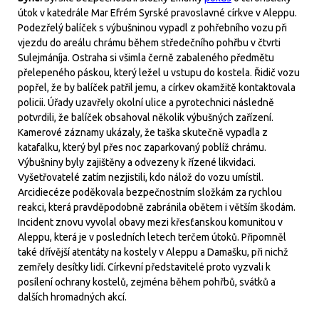
útok v katedrále Mar Efrém Syrské pravoslavné církve v Aleppu.
Podezřelý balíček s výbušninou vypadl z pohřebního vozu při
vjezdu do areálu chrámu během středečního pohřbu v čtvrti
Sulejmáníja. Ostraha si všimla černě zabaleného předmětu
přelepeného páskou, který ležel u vstupu do kostela. Řidič vozu
popřel, že by balíček patřil jemu, a církev okamžitě kontaktovala
policii. Úřady uzavřely okolní ulice a pyrotechnici následně
potvrdili, že balíček obsahoval několik výbušných zařízení.
Kamerové záznamy ukázaly, že taška skutečně vypadla z
katafalku, který byl přes noc zaparkovaný poblíž chrámu.
Výbušniny byly zajištěny a odvezeny k řízené likvidaci.
Vyšetřovatelé zatím nezjistili, kdo nálož do vozu umístil.
Arcidiecéze poděkovala bezpečnostním složkám za rychlou
reakci, která pravděpodobně zabránila obětem i větším škodám.
Incident znovu vyvolal obavy mezi křesťanskou komunitou v
Aleppu, která je v posledních letech terčem útoků. Připomněl
také dřívější atentáty na kostely v Aleppu a Damašku, při nichž
zemřely desítky lidí. Církevní představitelé proto vyzvali k
posílení ochrany kostelů, zejména během pohřbů, svátků a
dalších hromadných akcí.