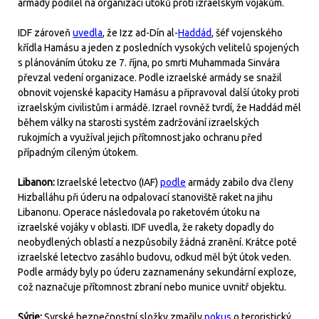
armády podílel na organizaci útoků proti izraelským vojákům.
IDF zároveň
uvedla
, že Izz ad-Dín al-
Haddád
, šéf vojenského
křídla Hamásu a jeden z posledních vysokých velitelů spojených
s plánováním útoku ze 7. října, po smrti Muhammada Sinvára
převzal vedení organizace. Podle izraelské armády se snažil
obnovit vojenské kapacity Hamásu a připravoval další útoky proti
izraelským civilistům i armádě. Izrael rovněž tvrdí, že Haddád měl
během války na starosti systém zadržování izraelských
rukojmích a využíval jejich přítomnost jako ochranu před
případným cíleným útokem.
Libanon:
Izraelské letectvo (IAF)
podle
armády zabilo dva členy
Hizballáhu při úderu na odpalovací stanoviště raket na jihu
Libanonu. Operace následovala po raketovém útoku na
izraelské vojáky v oblasti. IDF uvedla, že rakety dopadly do
neobydlených oblastí a nezpůsobily žádná zranění. Krátce poté
izraelské letectvo zasáhlo budovu, odkud měl být útok veden.
Podle armády byly po úderu zaznamenány sekundární exploze,
což naznačuje přítomnost zbraní nebo munice uvnitř objektu.
Sýrie:
Syrské bezpečnostní složky zmařily
pokus
o teroristický