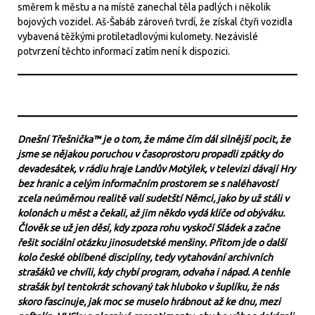
směrem k městu a na místě zanechal těla padlých i několik
bojových vozidel. Aš-Šabáb zároveň tvrdí, že získal čtyři vozidla
vybavená těžkými protiletadlovými kulomety. Nezávislé
potvrzení těchto informací zatím není k dispozici.
Dnešní Třešnička™ je o tom, že máme čím dál silnější pocit, že
jsme se nějakou poruchou v časoprostoru propadli zpátky do
devadesátek, v rádiu hraje Landův Motýlek, v televizi dávají Hry
bez hranic a celým informačním prostorem se s naléhavostí
zcela neúměrnou realitě valí sudetští Němci, jako by už stáli v
kolonách u měst a čekali, až jim někdo vydá klíče od obýváku.
Člověk se už jen děsí, kdy zpoza rohu vyskočí Sládek a začne
řešit sociální otázku jinosudetské menšiny. Přitom jde o další
kolo české oblíbené disciplíny, tedy vytahování archivních
strašáků ve chvíli, kdy chybí program, odvaha i nápad. A tenhle
strašák byl tentokrát schovaný tak hluboko v šuplíku, že nás
skoro fascinuje, jak moc se muselo hrábnout až ke dnu, mezi