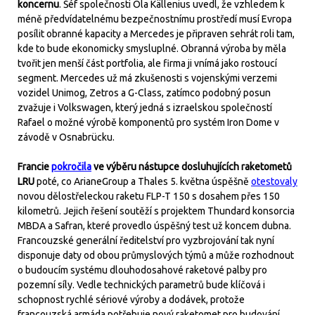
koncernu
. Šéf společnosti Ola Källenius uvedl, že vzhledem k
méně předvídatelnému bezpečnostnímu prostředí musí Evropa
posílit obranné kapacity a Mercedes je připraven sehrát roli tam,
kde to bude ekonomicky smysluplné. Obranná výroba by měla
tvořit jen menší část portfolia, ale firma ji vnímá jako rostoucí
segment. Mercedes už má zkušenosti s vojenskými verzemi
vozidel Unimog, Zetros a G-Class, zatímco podobný posun
zvažuje i Volkswagen, který jedná s izraelskou společností
Rafael o možné výrobě komponentů pro systém Iron Dome v
závodě v Osnabrücku.
Francie
pokročila
ve výběru nástupce dosluhujících raketometů
LRU
poté, co ArianeGroup a Thales 5. května úspěšně
otestovaly
novou dělostřeleckou raketu FLP-T 150 s dosahem přes 150
kilometrů. Jejich řešení soutěží s projektem Thundard konsorcia
MBDA a Safran, které provedlo úspěšný test už koncem dubna.
Francouzské generální ředitelství pro vyzbrojování tak nyní
disponuje daty od obou průmyslových týmů a může rozhodnout
o budoucím systému dlouhodosahové raketové palby pro
pozemní síly. Vedle technických parametrů bude klíčová i
schopnost rychlé sériové výroby a dodávek, protože
francouzská armáda potřebuje nový raketomet pro budování