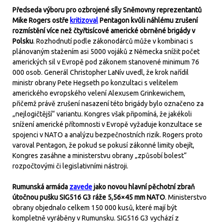
Předseda výboru pro ozbrojené síly Sněmovny reprezentantů
Mike Rogers ostře
kritizoval
Pentagon kvůli náhlému zrušení
rozmístění více než čtyřtisícové americké obrněné brigády v
Polsku
. Rozhodnutí podle zákonodárců může v kombinaci s
plánovaným stažením asi 5000 vojáků z Německa snížit počet
amerických sil v Evropě pod zákonem stanovené minimum 76
000 osob. Generál Christopher LaNív uvedl, že krok nařídil
ministr obrany Pete Hegseth po konzultaci s velitelem
amerického evropského velení Alexusem Grinkewichem,
přičemž právě zrušení nasazení této brigády bylo označeno za
„nejlogičtější“ variantu. Kongres však připomíná, že jakékoli
snížení americké přítomnosti v Evropě vyžaduje konzultace se
spojenci v NATO a analýzu bezpečnostních rizik. Rogers proto
varoval Pentagon, že pokud se pokusí zákonné limity obejít,
Kongres zasáhne a ministerstvu obrany „způsobí bolest“
rozpočtovými či legislativními nástroji.
Rumunská armáda
zavede
jako novou hlavní pěchotní zbraň
útočnou pušku SIG516 G3 ráže 5,56×45 mm NATO
. Ministerstvo
obrany objednalo celkem 150 000 kusů, které mají být
kompletně vyráběny v Rumunsku. SIG516 G3 vychází z