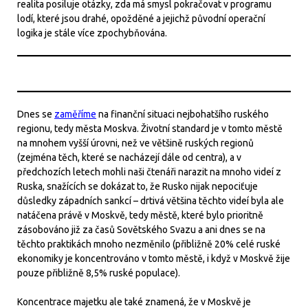
realita posiluje otázky, zda má smysl pokračovat v programu
lodí, které jsou drahé, opožděné a jejichž původní operační
logika je stále více zpochybňována.
Dnes se
zaměříme
na finanční situaci nejbohatšího ruského
regionu, tedy města Moskva. Životní standard je v tomto městě
na mnohem vyšší úrovni, než ve většině ruských regionů
(zejména těch, které se nacházejí dále od centra), a v
předchozích letech mohli naši čtenáři narazit na mnoho videí z
Ruska, snažících se dokázat to, že Rusko nijak nepociťuje
důsledky západních sankcí – drtivá většina těchto videí byla ale
natáčena právě v Moskvě, tedy městě, které bylo prioritně
zásobováno již za časů Sovětského Svazu a ani dnes se na
těchto praktikách mnoho nezměnilo (přibližně 20% celé ruské
ekonomiky je koncentrováno v tomto městě, i když v Moskvě žije
pouze přibližně 8,5% ruské populace).
Koncentrace majetku ale také znamená, že v Moskvě je