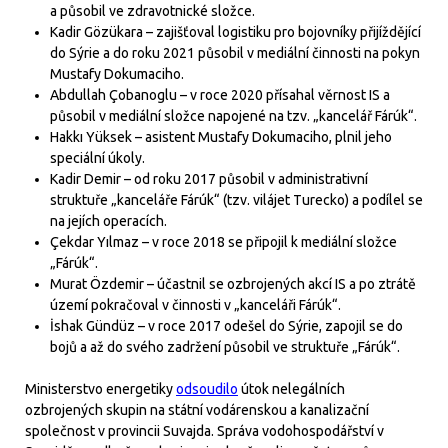
a působil ve zdravotnické složce.
Kadir Gözükara – zajišťoval logistiku pro bojovníky přijíždějící
do Sýrie a do roku 2021 působil v mediální činnosti na pokyn
Mustafy Dokumaciho.
Abdullah Çobanoglu – v roce 2020 přísahal věrnost IS a
působil v mediální složce napojené na tzv. „kancelář Fárúk“.
Hakkı Yüksek – asistent Mustafy Dokumaciho, plnil jeho
speciální úkoly.
Kadir Demir – od roku 2017 působil v administrativní
struktuře „kanceláře Fárúk“ (tzv. vilájet Turecko) a podílel se
na jejích operacích.
Çekdar Yılmaz – v roce 2018 se připojil k mediální složce
„Fárúk“.
Murat Özdemir – účastnil se ozbrojených akcí IS a po ztrátě
území pokračoval v činnosti v „kanceláři Fárúk“.
İshak Gündüz – v roce 2017 odešel do Sýrie, zapojil se do
bojů a až do svého zadržení působil ve struktuře „Fárúk“.
Ministerstvo energetiky
odsoudilo
útok nelegálních
ozbrojených skupin na státní vodárenskou a kanalizační
společnost v provincii Suvajda. Správa vodohospodářství v