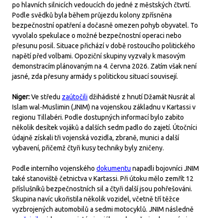
po hlavních silnicích vedoucích do jedné z městských čtvrtí.
Podle svědků byla během průjezdu kolony zpřísněna
bezpečnostní opatření a dočasně omezen pohyb obyvatel. To
vyvolalo spekulace o možné bezpečnostní operaci nebo
přesunu posil. Situace přichází v době rostoucího politického
napětí před volbami. Opoziční skupiny vyzvaly k masovým
demonstracím plánovaným na 4. června 2026. Zatím však není
jasné, zda přesuny armády s politickou situací souvisejí.
Niger:
Ve středu
zaútočili
džihádisté z hnutí Džamát Nusrát al
Islam wal-Muslimin (JNIM) na vojenskou základnu v Kartassi v
regionu Tillabéri. Podle dostupných informací bylo zabito
několik desítek vojáků a dalších sedm padlo do zajetí. Útočníci
údajně získali tři vojenská vozidla, zbraně, munici a další
vybavení, přičemž čtyři kusy techniky byly zničeny.
Podle interního vojenského
dokumentu
napadli bojovníci JNIM
také stanoviště četnictva v Kartassi. Při útoku mělo zemřít 12
příslušníků bezpečnostních sil a čtyři další jsou pohřešováni.
Skupina navíc ukořistila několik vozidel, včetně tří těžce
vyzbrojených automobilů a sedmi motocyklů. JNIM následně