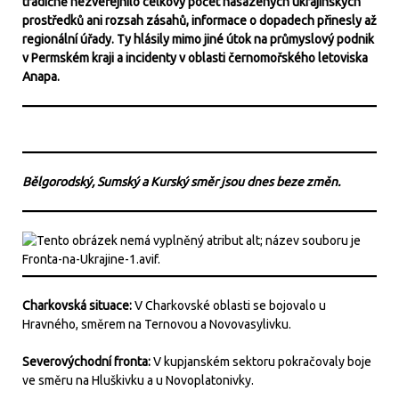
tradičně nezveřejnilo celkový počet nasazených ukrajinských
prostředků ani rozsah zásahů, informace o dopadech přinesly až
regionální úřady. Ty hlásily mimo jiné útok na průmyslový podnik
v Permském kraji a incidenty v oblasti černomořského letoviska
Anapa.
Bělgorodský, Sumský a Kurský směr jsou dnes beze změn.
Charkovská situace:
V Charkovské oblasti se bojovalo u
Hravného, směrem na Ternovou a Novovasylivku.
Severovýchodní fronta:
V kupjanském sektoru pokračovaly boje
ve směru na Hluškivku a u Novoplatonivky.