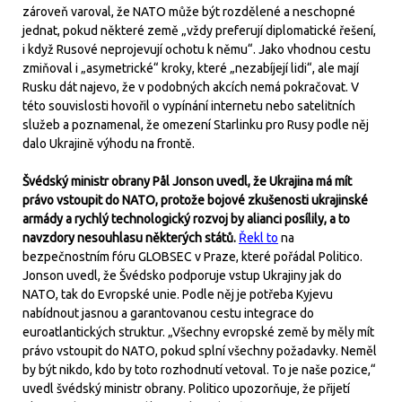
zároveň varoval, že NATO může být rozdělené a neschopné
jednat, pokud některé země „vždy preferují diplomatické řešení,
i když Rusové neprojevují ochotu k němu“. Jako vhodnou cestu
zmiňoval i „asymetrické“ kroky, které „nezabíjejí lidi“, ale mají
Rusku dát najevo, že v podobných akcích nemá pokračovat. V
této souvislosti hovořil o vypínání internetu nebo satelitních
služeb a poznamenal, že omezení Starlinku pro Rusy podle něj
dalo Ukrajině výhodu na frontě.
Švédský ministr obrany Pål Jonson uvedl, že Ukrajina má mít
právo vstoupit do NATO, protože bojové zkušenosti ukrajinské
armády a rychlý technologický rozvoj by alianci posílily, a to
navzdory nesouhlasu některých států.
Řekl to
na
bezpečnostním fóru GLOBSEC v Praze, které pořádal Politico.
Jonson uvedl, že Švédsko podporuje vstup Ukrajiny jak do
NATO, tak do Evropské unie. Podle něj je potřeba Kyjevu
nabídnout jasnou a garantovanou cestu integrace do
euroatlantických struktur. „Všechny evropské země by měly mít
právo vstoupit do NATO, pokud splní všechny požadavky. Neměl
by být nikdo, kdo by toto rozhodnutí vetoval. To je naše pozice,“
uvedl švédský ministr obrany. Politico upozorňuje, že přijetí