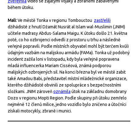
zveřejnila
video se zajatými vojáky a zbraněmi zabavenými
během útoku.
Mali:
Ve městě Tonka v regionu Tombouctou
zastřelili
džihádisté z hnutí Džamát Nusrát al Islam wal-Muslimin (JNIM)
učitele madrasy Abdus-Salama Maigu. K útoku došlo 21. května
poté, co ho ozbrojenci odvedli z prostoru u trhu a následně
veřejně popravili. Podle místních obyvatel mohl být terčem kvůli
údajným vazbám na malijskou armádu (FAMa). Tonka už podobný
incident zažila loni v listopadu, kdy byla veřejně popravena
mladá influencerka Mariam Cisséová, známá podporou
malijských ozbrojených sil. Na konci března byl ve městě zabit
také Amadou Babi, představitel místní mládežnické organizace,
kterého džihádisté obvinili ze spolupráce s bezpečnostními
složkami. JNIM zároveň
oznámila
útok na základnu domobrany
Dozo v regionu Mopti Region. Podle skupiny při útoku zemřelo
nejméně 12 členů milice, jedno vozidlo bylo zničeno a útočníci
získali motocykly, zbraně i munici.