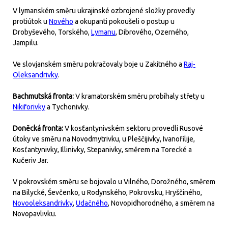
V lymanském směru ukrajinské ozbrojené složky provedly
protiútok u
Nového
a okupanti pokoušeli o postup u
Drobyševého, Torského,
Lymanu
, Dibrového, Ozerného,
Jampilu.
Ve slovjanském směru pokračovaly boje u Zakitného a
Raj-
Oleksandrivky
.
Bachmutská fronta:
V kramatorském směru probíhaly střety u
Nikiforivky
a Tychonivky.
Doněcká fronta:
V kosťantynivském sektoru provedli Rusové
útoky ve směru na Novodmytrivku, u Pleščijivky, Ivanofilije,
Kosťantynivky, Illinivky, Stepanivky, směrem na Torecké a
Kučeriv Jar.
V pokrovském směru se bojovalo u Vilného, Dorožného, směrem
na Bilycké, Ševčenko, u Rodynského, Pokrovsku, Hryščiného,
Novooleksandrivky
,
Udačného
, Novopidhorodného, a směrem na
Novopavlivku.