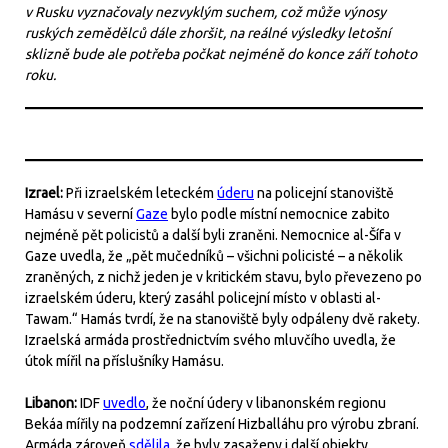
v Rusku vyznačovaly nezvyklým suchem, což může výnosy
ruských zemědělců dále zhoršit, na reálné výsledky letošní
sklizně bude ale potřeba počkat nejméně do konce září tohoto
roku.
Izrael:
Při izraelském leteckém
úderu
na policejní stanoviště
Hamásu v severní
Gaze
bylo podle místní nemocnice zabito
nejméně pět policistů a další byli zraněni. Nemocnice al-Šífa v
Gaze uvedla, že „pět mučedníků – všichni policisté – a několik
zraněných, z nichž jeden je v kritickém stavu, bylo převezeno po
izraelském úderu, který zasáhl policejní místo v oblasti al-
Tawam.“ Hamás tvrdí, že na stanoviště byly odpáleny dvě rakety.
Izraelská armáda prostřednictvím svého mluvčího uvedla, že
útok mířil na příslušníky Hamásu.
Libanon:
IDF
uvedlo
, že noční údery v libanonském regionu
Bekáa mířily na podzemní zařízení Hizballáhu pro výrobu zbraní.
Armáda zároveň
sdělila
, že byly zasaženy i další objekty