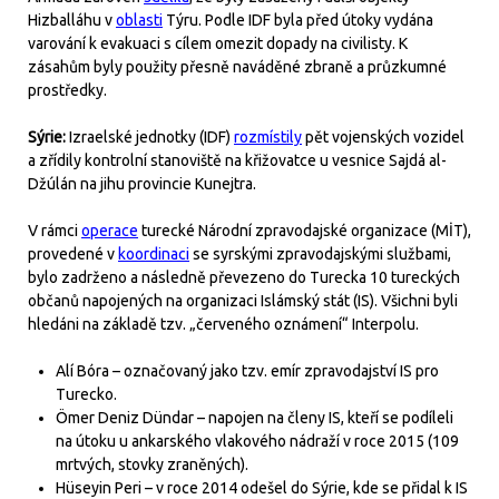
Hizballáhu v
oblasti
Týru. Podle IDF byla před útoky vydána
varování k evakuaci s cílem omezit dopady na civilisty. K
zásahům byly použity přesně naváděné zbraně a průzkumné
prostředky.
Sýrie:
Izraelské jednotky (IDF)
rozmístily
pět vojenských vozidel
a zřídily kontrolní stanoviště na křižovatce u vesnice Sajdá al-
Džúlán na jihu provincie Kunejtra.
V rámci
operace
turecké Národní zpravodajské organizace (MİT),
provedené v
koordinaci
se syrskými zpravodajskými službami,
bylo zadrženo a následně převezeno do Turecka 10 tureckých
občanů napojených na organizaci Islámský stát (IS). Všichni byli
hledáni na základě tzv. „červeného oznámení“ Interpolu.
Alí Bóra – označovaný jako tzv. emír zpravodajství IS pro
Turecko.
Ömer Deniz Dündar – napojen na členy IS, kteří se podíleli
na útoku u ankarského vlakového nádraží v roce 2015 (109
mrtvých, stovky zraněných).
Hüseyin Peri – v roce 2014 odešel do Sýrie, kde se přidal k IS