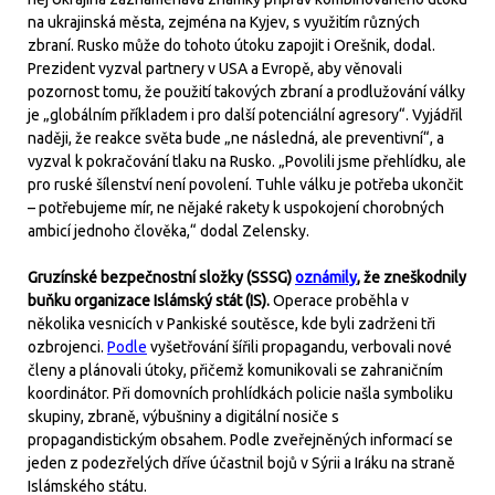
na ukrajinská města, zejména na Kyjev, s využitím různých
zbraní. Rusko může do tohoto útoku zapojit i Orešnik, dodal.
Prezident vyzval partnery v USA a Evropě, aby věnovali
pozornost tomu, že použití takových zbraní a prodlužování války
je „globálním příkladem i pro další potenciální agresory“. Vyjádřil
naději, že reakce světa bude „ne následná, ale preventivní“, a
vyzval k pokračování tlaku na Rusko. „Povolili jsme přehlídku, ale
pro ruské šílenství není povolení. Tuhle válku je potřeba ukončit
– potřebujeme mír, ne nějaké rakety k uspokojení chorobných
ambicí jednoho člověka,“ dodal Zelensky.
Gruzínské bezpečnostní složky (SSSG)
oznámily
, že zneškodnily
buňku organizace Islámský stát (IS).
Operace proběhla v
několika vesnicích v Pankiské soutěsce, kde byli zadrženi tři
ozbrojenci.
Podle
vyšetřování šířili propagandu, verbovali nové
členy a plánovali útoky, přičemž komunikovali se zahraničním
koordinátor. Při domovních prohlídkách policie našla symboliku
skupiny, zbraně, výbušniny a digitální nosiče s
propagandistickým obsahem. Podle zveřejněných informací se
jeden z podezřelých dříve účastnil bojů v Sýrii a Iráku na straně
Islámského státu.