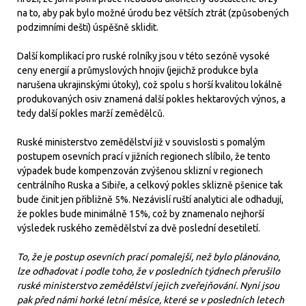
na to, aby pak bylo možné úrodu bez větších ztrát (způsobených
podzimními dešti) úspěšně sklidit.
Další komplikací pro ruské rolníky jsou v této sezóně vysoké
ceny energií a průmyslových hnojiv (jejichž produkce byla
narušena ukrajinskými útoky), což spolu s horší kvalitou lokálně
produkovaných osiv znamená další pokles hektarových výnos, a
tedy další pokles marží zemědělců.
Ruské ministerstvo zemědělství již v souvislosti s pomalým
postupem osevních prací v jižních regionech slíbilo, že tento
výpadek bude kompenzován zvýšenou sklizní v regionech
centrálního Ruska a Sibiře, a celkový pokles sklizně pšenice tak
bude činit jen přibližně 5%. Nezávislí ruští analytici ale odhadují,
že pokles bude minimálně 15%, což by znamenalo nejhorší
výsledek ruského zemědělství za dvě poslední desetiletí.
To, že je postup osevních prací pomalejší, než bylo plánováno,
lze odhadovat i podle toho, že v posledních týdnech přerušilo
ruské ministerstvo zemědělství jejich zveřejňování. Nyní jsou
pak před námi horké letní měsíce, které se v posledních letech