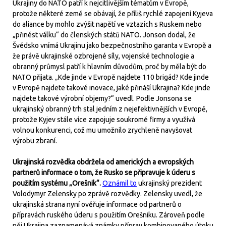
Ukrajiny do NATO patří k nejcitlivějším tématům v Evropě,
protože některé země se obávají, že příliš rychlé zapojení Kyjeva
do aliance by mohlo zvýšit napětí ve vztazích s Ruskem nebo
„přinést válku“ do členských států NATO. Jonson dodal, že
Švédsko vnímá Ukrajinu jako bezpečnostního garanta v Evropě a
že právě ukrajinské ozbrojené síly, vojenské technologie a
obranný průmysl patří k hlavním důvodům, proč by měla být do
NATO přijata. „Kde jinde v Evropě najdete 110 brigád? Kde jinde
v Evropě najdete takové inovace, jaké přináší Ukrajina? Kde jinde
najdete takové výrobní objemy?“ uvedl. Podle Jonsona se
ukrajinský obranný trh stal jedním z nejefektivnějších v Evropě,
protože Kyjev stále více zapojuje soukromé firmy a využívá
volnou konkurenci, což mu umožnilo zrychleně navyšovat
výrobu zbraní.
Ukrajinská rozvědka obdržela od amerických a evropských
partnerů informace o tom, že Rusko se připravuje k úderu s
použitím systému „Orešnik“.
Oznámil to
ukrajinský prezident
Volodymyr Zelensky po zprávě rozvědky. Zelensky uvedl, že
ukrajinská strana nyní ověřuje informace od partnerů o
přípravách ruského úderu s použitím Orešniku. Zároveň podle
něj Ukrajina zaznamenává známky příprav kombinovaného útoku