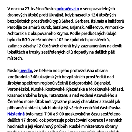
V noci na 23. května Rusko
pokračovalo
v sérii pravidelných
dronových útoků proti Ukrajině, když nasadilo 124 útočných
bezpilotních prostředků typů Šáhed, Gerbera, Italmás a imitátorů
Parodija ze směrů Kursk, Šatalovo, Brjansk, Millerovo, Primorsko-
Achtarsk a z okupovaného Krymu. Podle předběžných údajů
bylo do 8:30 zneškodněno 102 bezpilotních prostředků,
zatímco zásahy 12 útočných dronů byly zaznamenány na devíti
lokalitách a trosky sestřelených cílů dopadly na dalších pěti
místech.
Rusko
uvedlo
, že během noci jeho protivzdušná obrana
zneškodnila 348 ukrajinských bezpilotních prostředků nad
širokým spektrem regionů včetně Belgorodské, Brjanské,
Voroněžské, Kurské, Rostovské, Rjazaňské a Moskevské oblasti,
Krasnodarského kraje, Tatarstánu a nad vodami Azovského a
Černého moře. Útok měl výrazně plošný charakter a zasáhl jak
příhraniční oblasti, tak hluboký týl včetně centrální části Ruska.
Následně
bylo mezi 7:00 a 9:00 moskevského času sestřeleno
dalších 17 dronů, což potvrzuje pokračování operace i v ranních
hodinách a její vícevlnový průběh. Ruské ministerstvo obrany