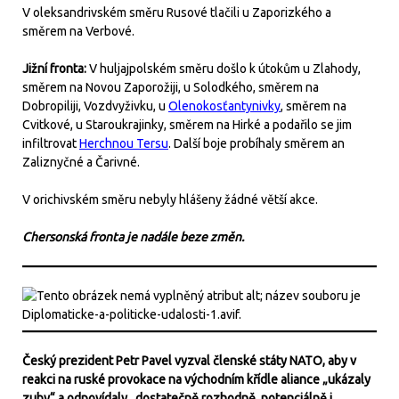
V oleksandrivském směru Rusové tlačili u Zaporizkého a
směrem na Verbové.
Jižní fronta:
V huljajpolském směru došlo k útokům u Zlahody,
směrem na Novou Zaporožiji, u Solodkého, směrem na
Dobropiliji, Vozdvyživku, u
Olenokosťantynivky
, směrem na
Cvitkové, u Staroukrajinky, směrem na Hirké a podařilo se jim
infiltrovat
Herchnou Tersu
. Další boje probíhaly směrem an
Zaliznyčné a Čarivné.
V orichivském směru nebyly hlášeny žádné větší akce.
Chersonská fronta je nadále beze změn.
Český prezident Petr Pavel vyzval členské státy NATO, aby v
reakci na ruské provokace na východním křídle aliance „ukázaly
zuby“ a odpovídaly „dostatečně rozhodně, potenciálně i