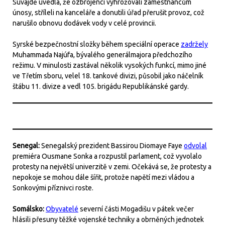
Suvajdě uvedla, že ozbrojenci vyhrožovali zaměstnancům
únosy, stříleli na kanceláře a donutili úřad přerušit provoz, což
narušilo obnovu dodávek vody v celé provincii.
Syrské bezpečnostní složky během speciální operace
zadržely
Muhammada Najúfa, bývalého generálmajora předchozího
režimu. V minulosti zastával několik vysokých funkcí, mimo jiné
ve Třetím sboru, velel 18. tankové divizi, působil jako náčelník
štábu 11. divize a vedl 105. brigádu Republikánské gardy.
Senegal:
Senegalský prezident Bassirou Diomaye Faye
odvolal
premiéra Ousmane Sonka a rozpustil parlament, což vyvolalo
protesty na největší univerzitě v zemi. Očekává se, že protesty a
nepokoje se mohou dále šířit, protože napětí mezi vládou a
Sonkovými příznivci roste.
Somálsko:
Obyvatelé
severní části Mogadišu v pátek večer
hlásili přesuny těžké vojenské techniky a obrněných jednotek