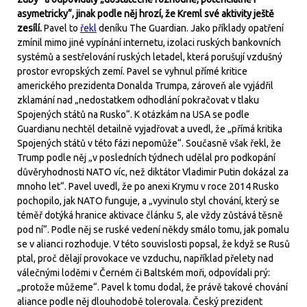
asymetricky“, jinak podle něj hrozí, že Kreml své aktivity ještě
zesílí.
Pavel to
řekl
deníku The Guardian. Jako příklady opatření
zmínil mimo jiné vypínání internetu, izolaci ruských bankovních
systémů a sestřelování ruských letadel, která porušují vzdušný
prostor evropských zemí. Pavel se vyhnul přímé kritice
amerického prezidenta Donalda Trumpa, zároveň ale vyjádřil
zklamání nad „nedostatkem odhodlání pokračovat v tlaku
Spojených států na Rusko“. K otázkám na USA se podle
Guardianu nechtěl detailně vyjadřovat a uvedl, že „přímá kritika
Spojených států v této fázi nepomůže“. Současně však řekl, že
Trump podle něj „v posledních týdnech udělal pro podkopání
důvěryhodnosti NATO víc, než diktátor Vladimir Putin dokázal za
mnoho let“. Pavel uvedl, že po anexi Krymu v roce 2014 Rusko
pochopilo, jak NATO funguje, a „vyvinulo styl chování, který se
téměř dotýká hranice aktivace článku 5, ale vždy zůstává těsně
pod ní“. Podle něj se ruské vedení někdy smálo tomu, jak pomalu
se v alianci rozhoduje. V této souvislosti popsal, že když se Rusů
ptal, proč dělají provokace ve vzduchu, například přelety nad
válečnými loděmi v Černém či Baltském moři, odpovídali prý:
„protože můžeme“. Pavel k tomu dodal, že právě takové chování
aliance podle něj dlouhodobě tolerovala. Český prezident