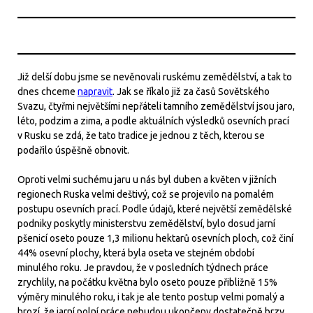
Již delší dobu jsme se nevěnovali ruskému zemědělství, a tak to
dnes chceme
napravit
. Jak se říkalo již za časů Sovětského
Svazu, čtyřmi největšími nepřáteli tamního zemědělství jsou jaro,
léto, podzim a zima, a podle aktuálních výsledků osevních prací
v Rusku se zdá, že tato tradice je jednou z těch, kterou se
podařilo úspěšně obnovit.
Oproti velmi suchému jaru u nás byl duben a květen v jižních
regionech Ruska velmi deštivý, což se projevilo na pomalém
postupu osevních prací. Podle údajů, které největší zemědělské
podniky poskytly ministerstvu zemědělství, bylo dosud jarní
pšenicí oseto pouze 1,3 milionu hektarů osevních ploch, což činí
44% osevní plochy, která byla oseta ve stejném období
minulého roku. Je pravdou, že v posledních týdnech práce
zrychlily, na počátku května bylo oseto pouze přibližně 15%
výměry minulého roku, i tak je ale tento postup velmi pomalý a
hrozí, že jarní polní práce nebudou ukončeny dostatečně brzy