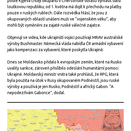
podle Kyjeva chtějí okupanti v Chersonské oblasti vyhlásit další
loutkovou republiku; od 1. května má dojít k přechodu na platby
pouze v ruských rublech. Dále rozvědka hlásí, že jsou z
okupovaných oblastí unášeni muži ve “vojenském věku”, aby
mohli být vyměněni za zajaté ruské válečné zajatce.
Objevují se videa, kde ukrajinští vojáci používají MRAV australské
výroby Bushmaster. Německá vláda nabídla ČR armádní vybavení
jako kompenzaci za vybavení, které poskytla Ukrajině.
Dnes se Moldavsko přidalo k evropským zemím, které na Rusko
uvalily sankce, zároveň přislíbilo odeslání humanitární pomoci
Ukrajině. Moldavský ministr vnitra také prohlásil, že RPG, která
byla použita na útok v Rusy okupovaném Podněstří, jsou ruské
výroby a používá je jen Rusko, Podněstří a africký Gabon. “A
nepodezřívám Gabonce”, dodal.