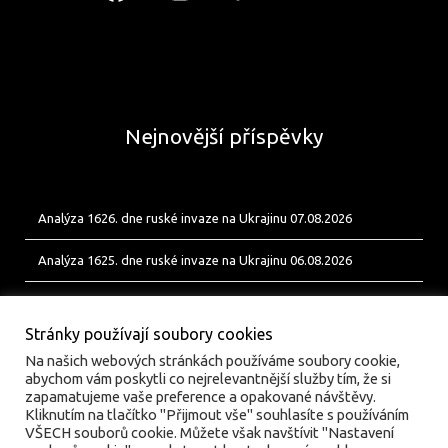
Nejnovější příspěvky
Analýza 1626. dne ruské invaze na Ukrajinu 07.08.2026
Analýza 1625. dne ruské invaze na Ukrajinu 06.08.2026
Analýza 1624. dne ruské invaze na Ukrajinu 05.08.2026
Stránky používají soubory cookies
Na našich webových stránkách používáme soubory cookie,
abychom vám poskytli co nejrelevantnější služby tím, že si
zapamatujeme vaše preference a opakované návštěvy.
Kliknutím na tlačítko "Přijmout vše" souhlasíte s používáním
VŠECH souborů cookie. Můžete však navštívit "Nastavení