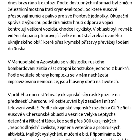
dnes brzy ráno k explozi. Podle dostupných informací byl zničen
železniční most na trati Krym-Melitopol, po které Rusové
přesouvají munici a palivo pro své frontové jednotky. Okupační
správa z výbuchu podezírá místní hnutí odporu a vojáci
kontrolují veškerá vozidla, chodce i cyklisty. V oblasti byli rovněž
viděni okupanti přepravující velké množství zrekvírovaného
ukrajinského obilí, které přes krymské přístavy převážejí loděmi
do Ruska
V Mariupolském Azovstalu se v důsledku ruského
bombardování zřítila část stropní konstrukce jednoho z bunkrů.
Podle velitele obrany komplexu se v něm nacházela
improvizovaná nemocnice; jsou hlášeny oběti na životech.
V průběhu noci ostřelovaly ukrajinské síly ruské pozice na
předměstí Chersonu. Při ostřelování byl zasažen i místní
televizní vysílač. Podle ukrajinské vojenské rozvědky GUR zřídili
Rusové v Chersonské oblasti u vesnice Velyka Leptycha
detenční a filtrační tábor, kde sedí přes 300 ukrajinských
„nepohodlných“ civilistů, zejména veteránů a protiruských
aktivistů. Mají být vyslýcháni, mučeni a biti. Připomínáme, že