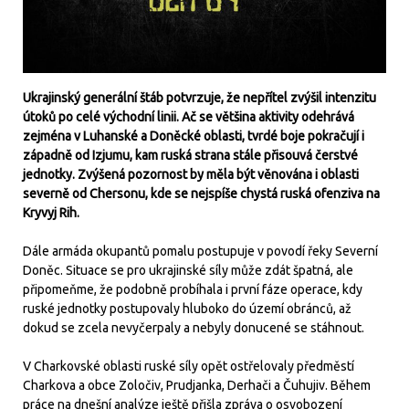
Ukrajinský generální štáb potvrzuje, že nepřítel zvýšil intenzitu
útoků po celé východní linii. Ač se většina aktivity odehrává
zejména v Luhanské a Doněcké oblasti, tvrdé boje pokračují i
západně od Izjumu, kam ruská strana stále přisouvá čerstvé
jednotky. Zvýšená pozornost by měla být věnována i oblasti
severně od Chersonu, kde se nejspíše chystá ruská ofenziva na
Kryvyj Rih.
Dále armáda okupantů pomalu postupuje v povodí řeky Severní
Doněc. Situace se pro ukrajinské síly může zdát špatná, ale
připomeňme, že podobně probíhala i první fáze operace, kdy
ruské jednotky postupovaly hluboko do území obránců, až
dokud se zcela nevyčerpaly a nebyly donucené se stáhnout.
V Charkovské oblasti ruské síly opět ostřelovaly předměstí
Charkova a obce Zoločiv, Prudjanka, Derhači a Čuhujiv. Během
práce na dnešní analýze ještě přišla zpráva o osvobození