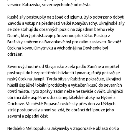
vesnice Kutuzivka, severovýchodně od města.
Ruské síly postoupily na západ od Izjumu. Bylo potvrzeno dobytí
Zavodů a vstup na předměstí Velké Komyšuvachy. Ukrajinské síly
se zde stahují do obranných pozic na západním břehu řeky
Doněc, který představuje přirozenou překážku. Postup z
Braživky směrem na Barvinkové byl prozatím zastaven. Rovněž
útok na Novou Dmytrivku a východněji na Dovhenke byl
odražen.
Severovýchodně od Slavjansku zcela padlo Zarične a nepřítel
postoupil do bezprostřední blízkosti Lymanu; jižněji pokračuje
ruský útok na Jampil. Tvrdá bitva v Rubižne pokračuje, Ukrajinci
hlásili úspěšné lokální protiútoky a vytlačení Rusů do severních
čtvrtí města. Tyto zprávy zatím nelze nezávisle ověřit. Ukrajinští
obránci dále úspěšně odrazili nepřátelské útoky na Nyžné a
Orichové. Ve městě Popasná ruské síly přes den za těžkých
ztrát postupovaly a nyní se zdá, že obránci drží pouze jeho
severní a západní část.
Nedaleko Melitopolu, u Jakymivky v Záporožské oblasti došlo