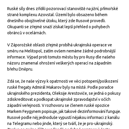
Ruské síly dnes zřídili pozorovací stanoviště na jižní, přímořské
straně komplexu Azovstal. Území bylo obsazeno během
dnešního obojživelné útoku, který zde Rusové provedli.
Okupanti se zřejmě snaží získat lepší přehled o pohybech
obránců v ocelárnách.
V Záporožské oblasti zřejmě probíhá ukrajinská operace ve
směru na Melitopol, zatím ovšem nemáme žádné podrobnější
informace. Výpad proti tomuto městu by pro Rusy dle našeho
názoru znamenal ohrožení veškerých operací na západním
břehu Dněpru.
Zdá se, že naše výzvy k opatrnosti ve věci potopení/poškození
ruské fregaty Admirál Makarov byly na místě. Podle poradce
ukrajinského prezidenta, Oleksije Arestoviče, se jedná o pokusy
zdiskreditovat a podkopat ukrajinské zpravodajství v očích
západní veřejnosti. V rozhovoru se členem ruské opozice
Markem Feygynem popisuje, jak takové dezinformování funguje.
Rusové podle něj jednoduše vypustí nějakou informaci z kanálu
na Telegramu nebo jinde, který se tváří, že je pro-ukrajinský.