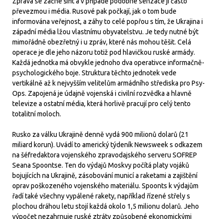
Zpráva se začne šířit a v případě podobné senzace ji často
převezmou i média. Rusové pak počkají, jak o tom bude
informována veřejnost, a záhy to celé popřou s tím, že Ukrajina i
západní média lžou vlastnímu obyvatelstvu. Je tedy nutné být
mimořádně obezřetný i u zpráv, které nás mohou těšit. Celá
operace je dle jeho názoru totiž pod hlavičkou ruské armády.
Každá jednotka má obvykle jednoho dva operativce informačně-
psychologického boje. Struktura těchto jednotek vede
vertikálně až k nejvyšším velitelům armádního střediska pro Psy-
Ops. Zapojená je údajně vojenská i civilní rozvědka a hlavně
televize a ostatní média, která horlivě pracují pro celý tento
totalitní moloch.
Rusko za válku Ukrajině denně vydá 900 milionů dolarů (21
miliard korun). Uvádí to americký týdeník Newsweek s odkazem
na šéfredaktora vojenského zpravodajského serveru SOFREP
Seana Spoontse. Ten do výdajů Moskvy počítá platy vojáků
bojujících na Ukrajině, zásobování municí a raketami a zajištění
oprav poškozeného vojenského materiálu. Spoonts k výdajům
řadí také všechny vypálené rakety, například řízené střely s
plochou dráhou letu stojí každá okolo 1,5 milionu dolarů. Jeho
výpočet nezahrnuje ruské ztráty způsobené ekonomickými