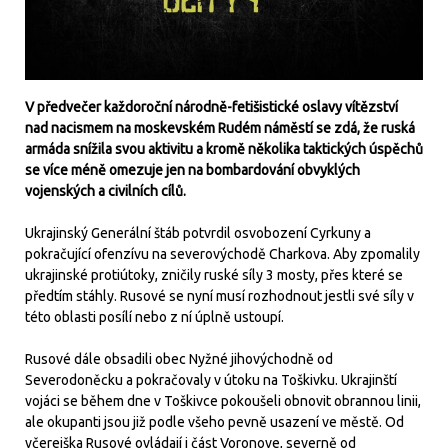
V předvečer každoroční národně-fetišistické oslavy vítězství
nad nacismem na moskevském Rudém náměstí se zdá, že ruská
armáda snížila svou aktivitu a kromě několika taktických úspěchů
se více méně omezuje jen na bombardování obvyklých
vojenských a civilních cílů.
Ukrajinský Generální štáb potvrdil osvobození Cyrkuny a
pokračující ofenzívu na severovýchodě Charkova. Aby zpomalily
ukrajinské protiútoky, zničily ruské síly 3 mosty, přes které se
předtím stáhly. Rusové se nyní musí rozhodnout jestli své síly v
této oblasti posílí nebo z ní úplně ustoupí.
Rusové dále obsadili obec Nyžné jihovýchodně od
Severodoněcku a pokračovaly v útoku na Toškivku. Ukrajinští
vojáci se během dne v Toškivce pokoušeli obnovit obrannou linii,
ale okupanti jsou již podle všeho pevně usazení ve městě. Od
včerejška Rusové ovládají i část Voronove, severně od