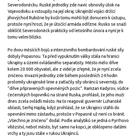
Severodoněcku. Ruské jednotky zde navíc obnovily útok na
Vojevodivku a vstoupily na její okraj. Ukrajinští vojáci držící
jihovýchod Rubižne by kvůli tomu mohli být donuceni k ústupu,
protože nyní hrozí, že je útočící armáda odřízne. Rusko se snaží
obklíčit Severodoněck prakticky od letošního února a nyní je k
tomu velmi blízko.
Po dvou měsících bojů a intenzivního bombardování ruské síly
dobyly Popasnou. Ta před vypuknutím války stála na hranici
Ukrajiny a území ovládaného separatisty. Město mělo dříve
kolem 20 000 obyvatel, ale z videí je zřejmé, že je nyní zcela
zničeno. Invazní jednotky zde během posledních 24 hodin
prolomily ukrajinské linie a zatlačily síly obránců severněji, do
“dříve připravených opevněných pozic”. Ramzan Kadyrov, vůdce
čečenských bojovníků na straně Ruska, prohlásil, že jeho muži
dnes zcela ovládli město. Na to reagoval guvernér Luhanské
oblasti, Serhij Hajdaj, když prohlásil, že se Ukrajinci stáhli do
opevnění mimo zástavbu, protože v Popasné už není co bránit.
„Všechno je zničeno“ dodal. Podle analytiků se jedná o Pyrrhovo
vítězství, neboť město, byť samo na kopci, je obklopeno dalšími
vrchy a ty jsou stále v rukou Ukrajinců.