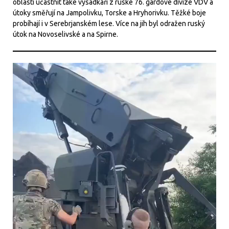
oblasti účastnit také výsadkáři z ruské 76. gardové divize VDV a
útoky směřují na Jampolivku, Torske a Hryhorivku. Těžké boje
probíhají i v Serebrjanském lese. Více na jih byl odražen ruský
útok na Novoselivské a na Spirne.