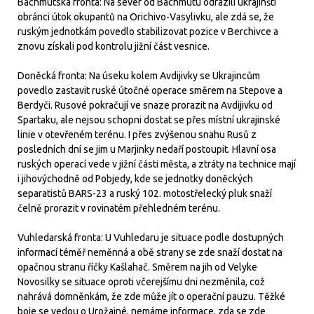
Bachmutská fronta: Na sever od Bachmutu odrazili ukrajinští
obránci útok okupantů na Orichivo-Vasylivku, ale zdá se, že
ruským jednotkám povedlo stabilizovat pozice v Berchivce a
znovu získali pod kontrolu jižní část vesnice.
Doněcká fronta: Na úseku kolem Avdijivky se Ukrajincům
povedlo zastavit ruské útočné operace směrem na Stepove a
Berdyči. Rusové pokračují ve snaze prorazit na Avdijivku od
Spartaku, ale nejsou schopni dostat se přes místní ukrajinské
linie v otevřeném terénu. I přes zvýšenou snahu Rusů z
posledních dní se jim u Marjinky nedaří postoupit. Hlavní osa
ruských operací vede v jižní části města, a ztráty na technice mají
i jihovýchodně od Pobjedy, kde se jednotky doněckých
separatistů BARS-23 a ruský 102. motostřelecký pluk snaží
čelně prorazit v rovinatém přehledném terénu.
Vuhledarská fronta: U Vuhledaru je situace podle dostupných
informací téměř neměnná a obě strany se zde snaží dostat na
opačnou stranu říčky Kašlahač. Směrem na jih od Velyke
Novosilky se situace oproti včerejšímu dni nezměnila, což
nahrává domněnkám, že zde může jít o operační pauzu. Těžké
boje se vedou o Urožajné, nemáme informace, zda se zde