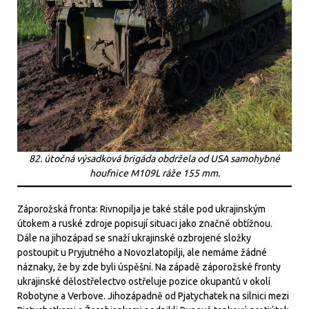
82. útočná výsadková brigáda obdržela od USA samohybné
houfnice M109L ráže 155 mm.
Záporožská fronta: Rivnopilja je také stále pod ukrajinským
útokem a ruské zdroje popisují situaci jako značně obtížnou.
Dále na jihozápad se snaží ukrajinské ozbrojené složky
postoupit u Pryjutného a Novozlatopilji, ale nemáme žádné
náznaky, že by zde byli úspěšní. Na západě záporožské fronty
ukrajinské dělostřelectvo ostřeluje pozice okupantů v okolí
Robotyne a Verbove. Jihozápadně od Pjatychatek na silnici mezi