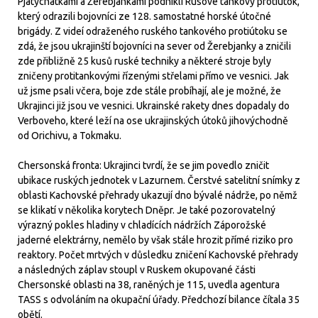
Pjatychatkami a Žerebjankami podnikli Rusové tankový protiútok,
který odrazili bojovníci ze 128. samostatné horské útočné
brigády. Z videí odraženého ruského tankového protiútoku se
zdá, že jsou ukrajinští bojovníci na sever od Žerebjanky a zničili
zde přibližně 25 kusů ruské techniky a některé stroje byly
zničeny protitankovými řízenými střelami přímo ve vesnici. Jak
už jsme psali včera, boje zde stále probíhají, ale je možné, že
Ukrajinci již jsou ve vesnici. Ukrainské rakety dnes dopadaly do
Verboveho, které leží na ose ukrajinských útoků jihovýchodně
od Orichivu, a Tokmaku.
Chersonská fronta: Ukrajinci tvrdí, že se jim povedlo zničit
ubikace ruských jednotek v Lazurnem. Čerstvé satelitní snímky z
oblasti Kachovské přehrady ukazují dno bývalé nádrže, po němž
se klikatí v několika korytech Dněpr. Je také pozorovatelný
výrazný pokles hladiny v chladících nádržích Záporožské
jaderné elektrárny, nemělo by však stále hrozit přímé riziko pro
reaktory. Počet mrtvých v důsledku zničení Kachovské přehrady
a následných záplav stoupl v Ruskem okupované části
Chersonské oblasti na 38, raněných je 115, uvedla agentura
TASS s odvoláním na okupační úřady. Předchozí bilance čítala 35
obětí.