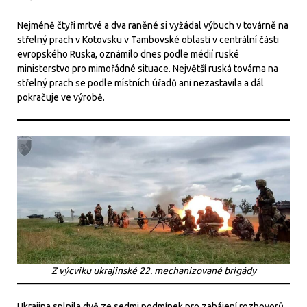
Nejméně čtyři mrtvé a dva raněné si vyžádal výbuch v továrně na
střelný prach v Kotovsku v Tambovské oblasti v centrální části
evropského Ruska, oznámilo dnes podle médií ruské
ministerstvo pro mimořádné situace. Největší ruská továrna na
střelný prach se podle místních úřadů ani nezastavila a dál
pokračuje ve výrobě.
Z výcviku ukrajinské 22. mechanizované brigády
Ukrajina splnila dvě ze sedmi podmínek pro zahájení rozhovorů