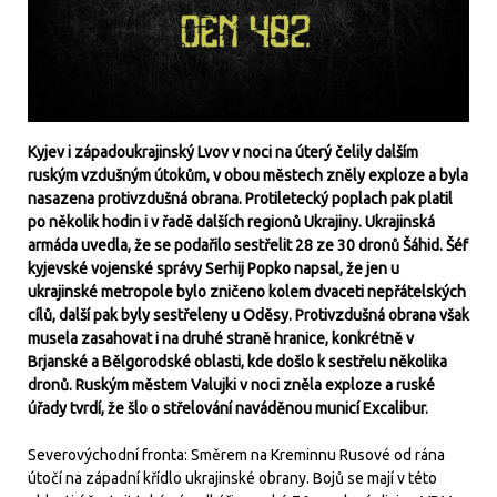
Kyjev i západoukrajinský Lvov v noci na úterý čelily dalším
ruským vzdušným útokům, v obou městech zněly exploze a byla
nasazena protivzdušná obrana. Protiletecký poplach pak platil
po několik hodin i v řadě dalších regionů Ukrajiny. Ukrajinská
armáda uvedla, že se podařilo sestřelit 28 ze 30 dronů Šáhid. Šéf
kyjevské vojenské správy Serhij Popko napsal, že jen u
ukrajinské metropole bylo zničeno kolem dvaceti nepřátelských
cílů, další pak byly sestřeleny u Oděsy. Protivzdušná obrana však
musela zasahovat i na druhé straně hranice, konkrétně v
Brjanské a Bělgorodské oblasti, kde došlo k sestřelu několika
dronů. Ruským městem Valujki v noci zněla exploze a ruské
úřady tvrdí, že šlo o střelování naváděnou municí Excalibur.
Severovýchodní fronta: Směrem na Kreminnu Rusové od rána
útočí na západní křídlo ukrajinské obrany. Bojů se mají v této