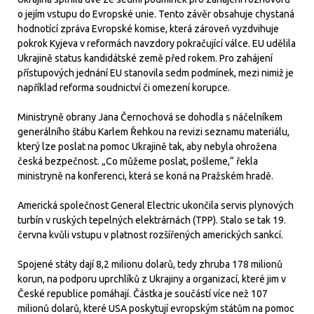
o jejím vstupu do Evropské unie. Tento závěr obsahuje chystaná
hodnotící zpráva Evropské komise, která zároveň vyzdvihuje
pokrok Kyjeva v reformách navzdory pokračující válce. EU udělila
Ukrajině status kandidátské země před rokem. Pro zahájení
přístupových jednání EU stanovila sedm podmínek, mezi nimiž je
například reforma soudnictví či omezení korupce.
Ministryně obrany Jana Černochová se dohodla s náčelníkem
generálního štábu Karlem Řehkou na revizi seznamu materiálu,
který lze poslat na pomoc Ukrajině tak, aby nebyla ohrožena
česká bezpečnost. „Co můžeme poslat, pošleme,“ řekla
ministryně na konferenci, která se koná na Pražském hradě.
Americká společnost General Electric ukončila servis plynových
turbín v ruských tepelných elektrárnách (TPP). Stalo se tak 19.
června kvůli vstupu v platnost rozšířených amerických sankcí.
Spojené státy dají 8,2 milionu dolarů, tedy zhruba 178 milionů
korun, na podporu uprchlíků z Ukrajiny a organizací, které jim v
České republice pomáhají. Částka je součástí více než 107
milionů dolarů, které USA poskytují evropským státům na pomoc