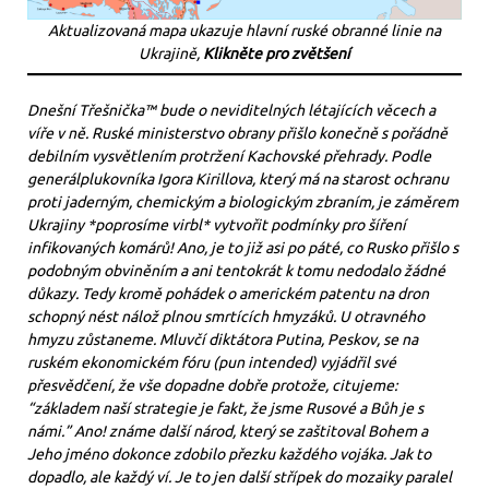
Aktualizovaná mapa ukazuje hlavní ruské obranné linie na
Ukrajině,
Klikněte pro zvětšení
Dnešní Třešnička™ bude o neviditelných létajících věcech a
víře v ně. Ruské ministerstvo obrany přišlo konečně s pořádně
debilním vysvětlením protržení Kachovské přehrady. Podle
generálplukovníka Igora Kirillova, který má na starost ochranu
proti jaderným, chemickým a biologickým zbraním, je záměrem
Ukrajiny *poprosíme virbl* vytvořit podmínky pro šíření
infikovaných komárů! Ano, je to již asi po páté, co Rusko přišlo s
podobným obviněním a ani tentokrát k tomu nedodalo žádné
důkazy. Tedy kromě pohádek o americkém patentu na dron
schopný nést nálož plnou smrtících hmyzáků. U otravného
hmyzu zůstaneme. Mluvčí diktátora Putina, Peskov, se na
ruském ekonomickém fóru (pun intended) vyjádřil své
přesvědčení, že vše dopadne dobře protože, citujeme:
“základem naší strategie je fakt, že jsme Rusové a Bůh je s
námi.” Ano! známe další národ, který se zaštitoval Bohem a
Jeho jméno dokonce zdobilo přezku každého vojáka. Jak to
dopadlo, ale každý ví. Je to jen další střípek do mozaiky paralel