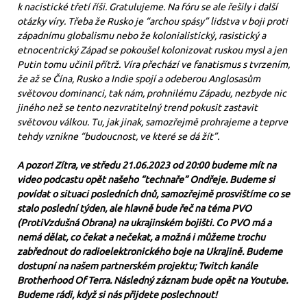
k nacistické třetí říši. Gratulujeme. Na fóru se ale řešily i další
otázky víry. Třeba že Rusko je “archou spásy” lidstva v boji proti
západnímu globalismu nebo že kolonialistický, rasistický a
etnocentrický Západ se pokoušel kolonizovat ruskou mysl a jen
Putin tomu učinil přítrž. Víra přechází ve fanatismus s tvrzením,
že až se Čína, Rusko a Indie spojí a odeberou Anglosasům
světovou dominanci, tak nám, prohnilému Západu, nezbyde nic
jiného než se tento nezvratitelný trend pokusit zastavit
světovou válkou. Tu, jak jinak, samozřejmě prohrajeme a teprve
tehdy vznikne “budoucnost, ve které se dá žít”.
A pozor! Zítra, ve středu 21.06.2023 od 20:00 budeme mít na
video podcastu opět našeho “technaře” Ondřeje. Budeme si
povídat o situaci posledních dnů, samozřejmě prosvištíme co se
stalo poslední týden, ale hlavně bude řeč na téma PVO
(ProtiVzdušná Obrana) na ukrajinském bojišti. Co PVO má a
nemá dělat, co čekat a nečekat, a možná i můžeme trochu
zabřednout do radioelektronického boje na Ukrajině. Budeme
dostupní na našem partnerském projektu; Twitch kanále
Brotherhood Of Terra. Následný záznam bude opět na Youtube.
Budeme rádi, když si nás přijdete poslechnout!