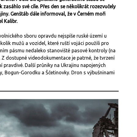
ak zasáhlo své cíle. Přes den se několikrát rozezvučely
rajiny. Genštáb dále informoval, že v Černém moři
l Kalibr.
volnického sboru opravdu nejspíše ruské území u
kolik mužů a vozidel, které ruští vojáci použili pro
ním pásmu nedaleko stanoviště pasové kontroly (na
 Z dostupné videodokumentace je patrné, že tvrzení
ení pravdivé. Další průniky na Ukrajinu napojených
y, Bogun-Gorodku a Ščetinovky. Dron s výbušninami