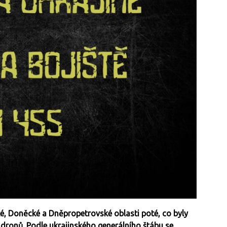
ké, Doněcké a Dněpropetrovské oblasti poté, co byly
ronů. Podle ukrajinského generálního štábu se