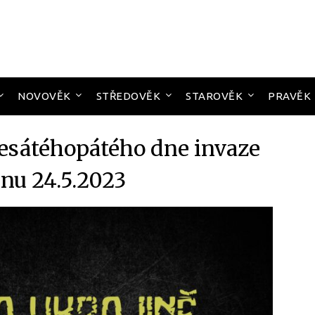
NOVOVĚK
STŘEDOVĚK
STAROVĚK
PRAVĚK
esátéhopátého dne invaze
inu 24.5.2023