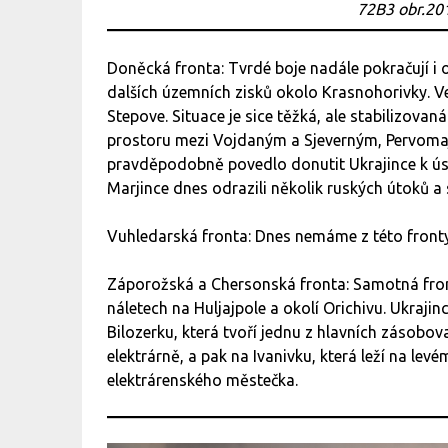
72B3 obr.20
Doněcká fronta: Tvrdé boje nadále pokračují i 
dalších územních zisků okolo Krasnohorivky. 
Stepove. Situace je sice těžká, ale stabilizovaná
prostoru mezi Vojdaným a Sjeverným, Pervomajs
pravděpodobně povedlo donutit Ukrajince k ústu
Marjince dnes odrazili několik ruských útoků a
Vuhledarská fronta: Dnes nemáme z této fronty
Záporožská a Chersonská fronta: Samotná fronta
náletech na Huljajpole a okolí Orichivu. Ukraji
Bilozerku, která tvoří jednu z hlavních zásobo
elektrárně, a pak na Ivanivku, která leží na l
elektrárenského městečka.