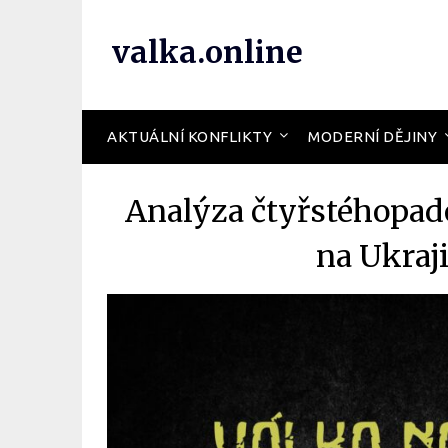
valka.online
AKTUÁLNÍ KONFLIKTY
MODERNÍ DĚJINY
Analýza čtyřstéhopad
na Ukraj