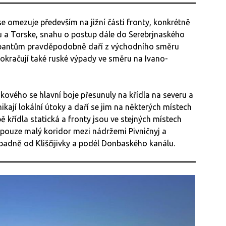
e omezuje především na jižní části fronty, konkrétně
u a Torske, snahu o postup dále do Serebrjnaského
okupantům pravděpodobně daří z východního směru
okračují také ruské výpady ve směru na Ivano-
vého se hlavní boje přesunuly na křídla na severu a
ikají lokální útoky a daří se jim na některých místech
bě křídla statická a fronty jsou ve stejných místech
p pouze malý koridor mezi nádržemi Pivničnyj a
ápadně od Kliščijivky a podél Donbaského kanálu.