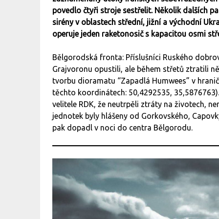
povedlo čtyři stroje sestřelit. Několik dalších p
sirény v oblastech střední, jižní a východní Uk
operuje jeden raketonosič s kapacitou osmi stře
Bělgorodská fronta: Příslušníci Ruského dobro
Grajvoronu opustili, ale během střetů ztratili ně
tvorbu dioramatu “Zapadlá Humwees” v hranič
těchto koordinátech: 50,4292535, 35,5876763).
velitele RDK, že neutrpěli ztráty na životech, n
jednotek byly hlášeny od Gorkovského, Capovk
pak dopadl v noci do centra Bělgorodu.