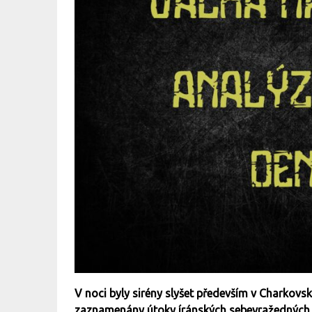
V noci byly sirény slyšet především v Charkovs
zaznamenány útoky íránských sebevražedných d