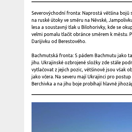
Severovýchodní fronta: Naprostá většina bojů s
na ruské útoky ve směru na Něvské, Jampolivk
lesa a soustavný tlak u Bilohorivky, kde se 
velmi pomalu tlačit obránce směrem k městu. P
Darijivku od Berestového.
Bachmutská fronta: S pádem Bachmutu jako tako
jihu. Ukrajinské ozbrojené složky zde stále podn
vytlačovat z jejich pozic, většinově jsou však o
jako včera. Na severu mají Ukrajinci pro postu
Berchivka a na jihu boje probíhají hlavně jihoz