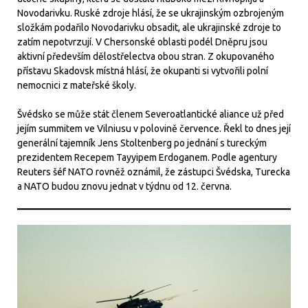
Novodarivku. Ruské zdroje hlásí, že se ukrajinským ozbrojeným
složkám podařilo Novodarivku obsadit, ale ukrajinské zdroje to
zatím nepotvrzují. V Chersonské oblasti podél Dněpru jsou
aktivní především dělostřelectva obou stran. Z okupovaného
přístavu Skadovsk místná hlásí, že okupanti si vytvořili polní
nemocnici z mateřské školy.
Švédsko se může stát členem Severoatlantické aliance už před
jejím summitem ve Vilniusu v polovině července. Řekl to dnes její
generální tajemník Jens Stoltenberg po jednání s tureckým
prezidentem Recepem Tayyipem Erdoganem. Podle agentury
Reuters šéf NATO rovněž oznámil, že zástupci Švédska, Turecka
a NATO budou znovu jednat v týdnu od 12. června.