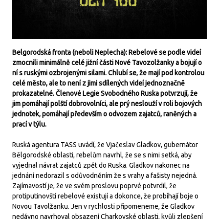
Belgorodská fronta (neboli Neplecha): Rebelové se podle videí
zmocnili minimálně celé jižní části Nové Tavozolžanky a bojují o
ní s ruskými ozbrojenými silami. Chlubí se, že mají pod kontrolou
celé město, ale to není z jimi sdílených videí jednoznačně
prokazatelné. Členové Legie Svobodného Ruska potvrzují, že
jim pomáhají polští dobrovolníci, ale prý neslouží v roli bojových
jednotek, pomáhají především o odvozem zajatců, raněných a
prací v týlu.
Ruská agentura TASS uvádí, že Vjačeslav Gladkov, gubernátor
Bělgorodské oblasti, rebelům navrhl, že se s nimi setká, aby
vyjednal návrat zajatců zpět do Ruska. Gladkov nakonec na
jednání nedorazil s odůvodněním že s vrahy a fašisty nejedná.
Zajímavostí je, že ve svém proslovu poprvé potvrdil, že
protiputinovští rebelové existují a dokonce, že probíhají boje o
Novou Tavolžanku. Jen v rychlosti připomeneme, že Gladkov
nedávno navrhoval obsazení Charkovské oblasti, kvůli zlepšení