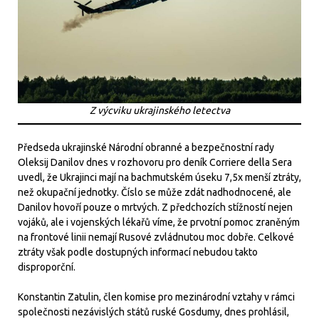
Z výcviku ukrajinského letectva
Předseda ukrajinské Národní obranné a bezpečnostní rady
Oleksij Danilov dnes v rozhovoru pro deník Corriere della Sera
uvedl, že Ukrajinci mají na bachmutském úseku 7,5x menší ztráty,
než okupační jednotky. Číslo se může zdát nadhodnocené, ale
Danilov hovoří pouze o mrtvých. Z předchozích stížností nejen
vojáků, ale i vojenských lékařů víme, že prvotní pomoc zraněným
na frontové linii nemají Rusové zvládnutou moc dobře. Celkové
ztráty však podle dostupných informací nebudou takto
disproporční.
Konstantin Zatulin, člen komise pro mezinárodní vztahy v rámci
společnosti nezávislých států ruské Gosdumy, dnes prohlásil,