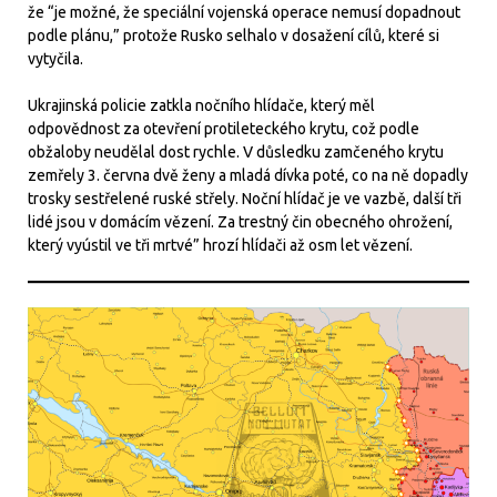
že “je možné, že speciální vojenská operace nemusí dopadnout
podle plánu,” protože Rusko selhalo v dosažení cílů, které si
vytyčila.
Ukrajinská policie zatkla nočního hlídače, který měl
odpovědnost za otevření protileteckého krytu, což podle
obžaloby neudělal dost rychle. V důsledku zamčeného krytu
zemřely 3. června dvě ženy a mladá dívka poté, co na ně dopadly
trosky sestřelené ruské střely. Noční hlídač je ve vazbě, další tři
lidé jsou v domácím vězení. Za trestný čin obecného ohrožení,
který vyústil ve tři mrtvé” hrozí hlídači až osm let vězení.