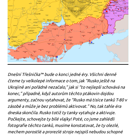
Dnešní Třešnička™ bude o konci jedné éry. Všichni denně
čteme ty velkolepé informace o tom, jak “Rusko ještě na
Ukrajině ani pořádně nezačalo,” jak si “to nejlepší schovává na
konec,” případně, když autorům těchto ptákovin dojdou
argumenty, začnou vytahovat, že “Rusko má tisíce tanků T-80 v
zásobě a může je bez problémů aktivovat.” No, tak tahle éra
dneska skončila. Rusko totiž ty tanky vytahuje a aktivuje.
Počkejte, schovejte ty bílé vlajky! Poté, co jsme zahlédli
fotografie těchto tanků, musíme konstatovat, že ty olezlé,
mechem porostlé a prorezlé stroje nejspíš nebudou schopné