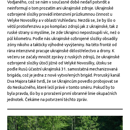
Vodjaného, což se nám v současné době nedaří potvrdit a
neinformují o tom prozatím ani ukrajinské zdroje. Ukrajinské
ozbrojené složky provádí intenzivní průzkumnou činnost u
Velyke Novosilky a v oblasti Vuhledaru. Nezdá se, že by šlo o
větší protiofenzivu a po kompilaci zdrojů jak z ukrajinské, tak z
ruské strany si myslíme, že zde Ukrajinci nepostoupili víc, než o
půl kilometru. Podle nás ukrajinské ozbrojené složky obsadily
zóny nikoho a takticky výhodné vyvýšeniny. Na této frontě od
rána intenzivně pracuje ukrajinské dělostřelectvo a drony. K
večeru se začaly množit zprávy z ruských zdrojů, že ukrajinské
ozbrojené složky útočí jižně od Velyké Novosilky, útoku se
podle Rusů účastní ukrajinská 31. samostatná mechanizovaná
brigáda, což je jedna z nově vytvořených brigád. Proruský kanál
Dva Majora také tvrdí, že se Ukrajincům povedlo probojovat se
do Neskučného, které leží právě v tomto směru. Pokud by to
byla pravda, šlo by o proražení první obranné linie okupačních
jednotek. Čekáme na potvrzení těchto zpráv.