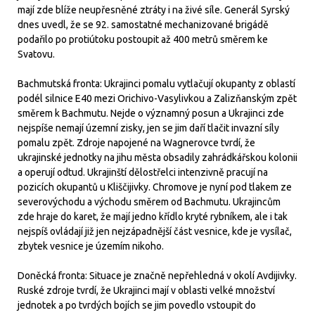
mají zde blíže neupřesněné ztráty i na živé síle. Generál Syrský
dnes uvedl, že se 92. samostatné mechanizované brigádě
podařilo po protiútoku postoupit až 400 metrů směrem ke
Svatovu.
Bachmutská fronta: Ukrajinci pomalu vytlačují okupanty z oblastí
podél silnice E40 mezi Orichivo-Vasylivkou a Zalizňanským zpět
směrem k Bachmutu. Nejde o významný posun a Ukrajinci zde
nejspíše nemají územní zisky, jen se jim daří tlačit invazní síly
pomalu zpět. Zdroje napojené na Wagnerovce tvrdí, že
ukrajinské jednotky na jihu města obsadily zahrádkářskou kolonii
a operují odtud. Ukrajinští dělostřelci intenzivně pracují na
pozicích okupantů u Kliščijivky. Chromove je nyní pod tlakem ze
severovýchodu a východu směrem od Bachmutu. Ukrajincům
zde hraje do karet, že mají jedno křídlo kryté rybníkem, ale i tak
nejspíš ovládají již jen nejzápadnější část vesnice, kde je vysílač,
zbytek vesnice je územím nikoho.
Doněcká fronta: Situace je značně nepřehledná v okolí Avdijivky.
Ruské zdroje tvrdí, že Ukrajinci mají v oblasti velké množství
jednotek a po tvrdých bojích se jim povedlo vstoupit do