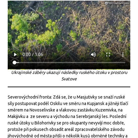
Ukrajinské záběry ukazují následky ruského útoku v prostoru
Svatove
Severovýchodní fronta: Zdá se, že u Masjutivky se snaží ruské
síly postupovat podél Oskilu ve směru na Kupjansk a jižněji tlačí
směrem na Novoselivske a vlakovou zastávku Kuzemivka, na
Makijivku a ze severu a východu na Serebrjanský les. Poslední
ruské útoky u Bilohorivky se pro okupanty nevyvíjí moc dobře,
protože při pokusech obsadit areál zpracovatelského závodu
jihovýchodně od města přišli o několik kusů obrněné techniky a