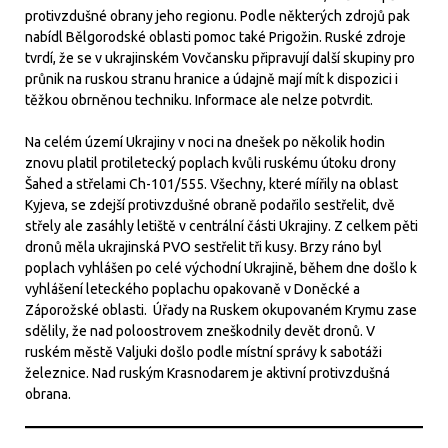
protivzdušné obrany jeho regionu. Podle některých zdrojů pak
nabídl Bělgorodské oblasti pomoc také Prigožin. Ruské zdroje
tvrdí, že se v ukrajinském Vovčansku připravují další skupiny pro
průnik na ruskou stranu hranice a údajně mají mít k dispozici i
těžkou obrněnou techniku. Informace ale nelze potvrdit.
Na celém území Ukrajiny v noci na dnešek po několik hodin
znovu platil protiletecký poplach kvůli ruskému útoku drony
Šahed a střelami Ch-101/555. Všechny, které mířily na oblast
Kyjeva, se zdejší protivzdušné obraně podařilo sestřelit, dvě
střely ale zasáhly letiště v centrální části Ukrajiny. Z celkem pěti
dronů měla ukrajinská PVO sestřelit tři kusy. Brzy ráno byl
poplach vyhlášen po celé východní Ukrajině, během dne došlo k
vyhlášení leteckého poplachu opakovaně v Doněcké a
Záporožské oblasti. Úřady na Ruskem okupovaném Krymu zase
sdělily, že nad poloostrovem zneškodnily devět dronů. V
ruském městě Valjuki došlo podle místní správy k sabotáži
železnice. Nad ruským Krasnodarem je aktivní protivzdušná
obrana.