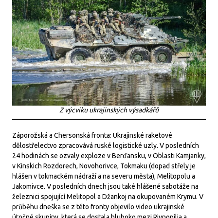
Z výcviku ukrajinských výsadkářů
Záporožská a Chersonská fronta: Ukrajinské raketové
dělostřelectvo zpracovává ruské logistické uzly. V posledních
24 hodinách se ozvaly exploze v Berďansku, v Oblasti Kamjanky,
v Kinskich Rozdorech, Novohorivce, Tokmaku (dopad střely je
hlášen v tokmackém nádraží a na severu města), Melitopolu a
Jakomivce. V posledních dnech jsou také hlášené sabotáže na
železnici spojující Melitopol a Džankoj na okupovaném Krymu. V
průběhu dneška se z této fronty objevilo video ukrajinské
útočné skupiny, která se dostala hluboko mezi Rivnopilja a