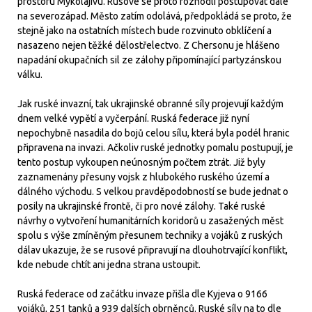
prostoru Mykolajivu. Rusové se proto rozhodli postupovat dále
na severozápad. Město zatím odolává, předpokládá se proto, že
stejně jako na ostatních místech bude rozvinuto obklíčení a
nasazeno nejen těžké dělostřelectvo. Z Chersonu je hlášeno
napadání okupačních sil ze zálohy připomínající partyzánskou
válku.
Jak ruské invazní, tak ukrajinské obranné síly projevují každým
dnem velké vypětí a vyčerpání. Ruská federace již nyní
nepochybně nasadila do bojů celou sílu, která byla podél hranic
připravena na invazi. Ačkoliv ruské jednotky pomalu postupují, je
tento postup vykoupen neúnosným počtem ztrát. Již byly
zaznamenány přesuny vojsk z hlubokého ruského území a
dálného východu. S velkou pravděpodobností se bude jednat o
posily na ukrajinské frontě, či pro nové zálohy. Také ruské
návrhy o vytvoření humanitárních koridorů u zasažených měst
spolu s výše zmíněným přesunem techniky a vojáků z ruských
dálav ukazuje, že se rusové připravují na dlouhotrvající konflikt,
kde nebude chtít ani jedna strana ustoupit.
Ruská federace od začátku invaze přišla dle Kyjeva o 9166
vojáků, 251 tanků a 939 dalších obrněnců. Ruské síly na to dle