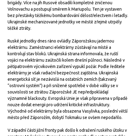
brigády. Více na jih Rusové obsadili kompletně zničenou
Volnovachu a postupují směrem k Mariupolu. Ten je vystaven
bez přestávky těžkému bombardování dělostřelectvem i letadly.
Ukrajinské mechanizované jednotky ve městě zřejmě utrpěly
těžké ztráty.
Ruské jednotky dnes ráno ovládly Záporožskou jadernou
elektrárnu. Zaměstnanci elektrárny zůstávají na místě a
kontrolují stav bloků. Ukrajinská strana informovala, že ruští
vojáci na elektrárnu zaútočili kolem dnešní půlnoci. Následně v
pětipatrovém výcvikovém zařízení vypukl požár. Podle ředitele
elektrárny je však radiační bezpečnost zajištěna. Ukrajinská
energetická síť je nezávislá na ostatních zemích (takzvaný
“ostrovní systém”) a při snížené spotřebě v době války se v
souvislosti se ztrátou Záporožské JE nepředpokládají
významné blackouty. Evropská Unie je však připravena v případě
nouze dodat energii pro udržení kritické infrastruktury.
Východně od elektrárny byla obsazena Vasylivka, poslední větší
město před Záporožím, dobytí Tokmaku se ovšem nepodařilo.
V západní části jižní fronty pak došlo k odražení ruského útoku v