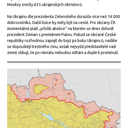
Moskvy zničily 635 ukrajinských obrněnců.
Na Ukrajinu dle prezidenta Zelenského dorazilo více než 16 000
dobrovolníků. Další tisíce by měly být na cestě. Pro občany ČR
momentálně platí „příslib abolice“ na kterém se dnes dohodl
prezident Zeman s premiérem Fialou. Pokud se občané České
republiky rozhodnou zapojit do bojů po boku Ukrajinců, nadále
se dopouštějí trestného činu, avšak nejvyšší představitelé naší
země slibují, že po návratu nebudou stíháni a dojde k prominutí.