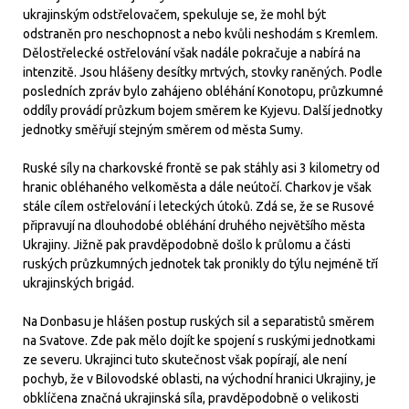
ukrajinským odstřelovačem, spekuluje se, že mohl být
odstraněn pro neschopnost a nebo kvůli neshodám s Kremlem.
Dělostřelecké ostřelování však nadále pokračuje a nabírá na
intenzitě. Jsou hlášeny desítky mrtvých, stovky raněných. Podle
posledních zpráv bylo zahájeno obléhání Konotopu, průzkumné
oddíly provádí průzkum bojem směrem ke Kyjevu. Další jednotky
jednotky směřují stejným směrem od města Sumy.
Ruské síly na charkovské frontě se pak stáhly asi 3 kilometry od
hranic obléhaného velkoměsta a dále neútočí. Charkov je však
stále cílem ostřelování i leteckých útoků. Zdá se, že se Rusové
připravují na dlouhodobé obléhání druhého největšího města
Ukrajiny. Jižně pak pravděpodobně došlo k průlomu a části
ruských průzkumných jednotek tak pronikly do týlu nejméně tří
ukrajinských brigád.
Na Donbasu je hlášen postup ruských sil a separatistů směrem
na Svatove. Zde pak mělo dojít ke spojení s ruskými jednotkami
ze severu. Ukrajinci tuto skutečnost však popírají, ale není
pochyb, že v Bilovodské oblasti, na východní hranici Ukrajiny, je
obklíčena značná ukrajinská síla, pravděpodobně o velikosti