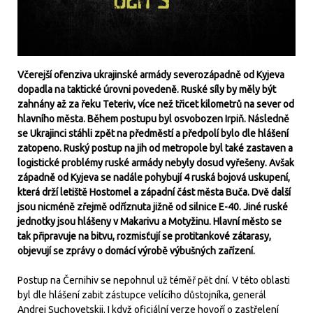
Včerejší ofenziva ukrajinské armády severozápadně od Kyjeva
dopadla na taktické úrovni povedeně. Ruské síly by měly být
zahnány až za řeku Teteriv, více než třicet kilometrů na sever od
hlavního města. Během postupu byl osvobozen Irpiň. Následně
se Ukrajinci stáhli zpět na předměstí a předpolí bylo dle hlášení
zatopeno. Ruský postup na jih od metropole byl také zastaven a
logistické problémy ruské armády nebyly dosud vyřešeny. Avšak
západně od Kyjeva se nadále pohybují 4 ruská bojová uskupení,
která drží letiště Hostomel a západní část města Buča. Dvě další
jsou nicméně zřejmě odříznuta jižně od silnice E-40. Jiné ruské
jednotky jsou hlášeny v Makarivu a Motyžinu. Hlavní město se
tak připravuje na bitvu, rozmisťují se protitankové zátarasy,
objevují se zprávy o domácí výrobě výbušných zařízení.
Postup na Černihiv se nepohnul už téměř pět dní. V této oblasti
byl dle hlášení zabit zástupce velícího důstojníka, generál
Andrej Suchovetskij. I když oficiální verze hovoří o zastřelení