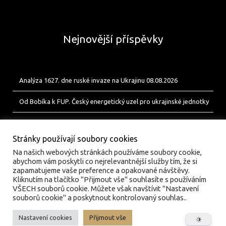
Nejnovější příspěvky
Analýza 1627. dne ruské invaze na Ukrajinu 08.08.2026
Od Bobíka k FUP. Český energetický uzel pro ukrajinské jednotky
Analýza 1626. dne ruské invaze na Ukrajinu 07.08.2026
Stránky používají soubory cookies
Na našich webových stránkách používáme soubory cookie,
abychom vám poskytli co nejrelevantnější služby tím, že si
zapamatujeme vaše preference a opakované návštěvy.
Kliknutím na tlačítko "Přijmout vše" souhlasíte s používáním
VŠECH souborů cookie. Můžete však navštívit "Nastavení
souborů cookie" a poskytnout kontrolovaný souhlas..
Nastavení cookies
Přijmout vše
© valka.online | Vydavatel: Jan Tofl, Plzeň | ISSN 3029-