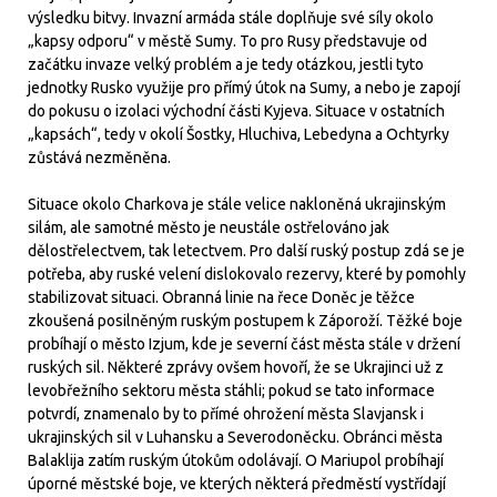
výsledku bitvy. Invazní armáda stále doplňuje své síly okolo
„kapsy odporu“ v městě Sumy. To pro Rusy představuje od
začátku invaze velký problém a je tedy otázkou, jestli tyto
jednotky Rusko využije pro přímý útok na Sumy, a nebo je zapojí
do pokusu o izolaci východní části Kyjeva. Situace v ostatních
„kapsách“, tedy v okolí Šostky, Hluchiva, Lebedyna a Ochtyrky
zůstává nezměněna.
Situace okolo Charkova je stále velice nakloněná ukrajinským
silám, ale samotné město je neustále ostřelováno jak
dělostřelectvem, tak letectvem. Pro další ruský postup zdá se je
potřeba, aby ruské velení dislokovalo rezervy, které by pomohly
stabilizovat situaci. Obranná linie na řece Doněc je těžce
zkoušená posilněným ruským postupem k Záporoží. Těžké boje
probíhají o město Izjum, kde je severní část města stále v držení
ruských sil. Některé zprávy ovšem hovoří, že se Ukrajinci už z
levobřežního sektoru města stáhli; pokud se tato informace
potvrdí, znamenalo by to přímé ohrožení města Slavjansk i
ukrajinských sil v Luhansku a Severodoněcku. Obránci města
Balaklija zatím ruským útokům odolávají. O Mariupol probíhají
úporné městské boje, ve kterých některá předměstí vystřídají