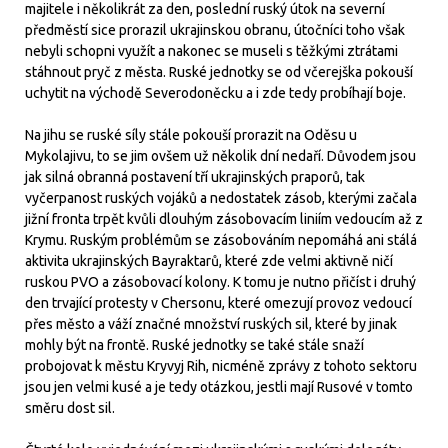
majitele i několikrát za den, poslední ruský útok na severní
předměstí sice prorazil ukrajinskou obranu, útočníci toho však
nebyli schopni využít a nakonec se museli s těžkými ztrátami
stáhnout pryč z města. Ruské jednotky se od včerejška pokouší
uchytit na východě Severodoněcku a i zde tedy probíhají boje.
Na jihu se ruské síly stále pokouší prorazit na Oděsu u
Mykolajivu, to se jim ovšem už několik dní nedaří. Důvodem jsou
jak silná obranná postavení tří ukrajinských praporů, tak
vyčerpanost ruských vojáků a nedostatek zásob, kterými začala
jižní fronta trpět kvůli dlouhým zásobovacím liniím vedoucím až z
Krymu. Ruským problémům se zásobováním nepomáhá ani stálá
aktivita ukrajinských Bayraktarů, které zde velmi aktivně ničí
ruskou PVO a zásobovací kolony. K tomu je nutno přičíst i druhý
den trvající protesty v Chersonu, které omezují provoz vedoucí
přes město a váží značné množství ruských sil, které by jinak
mohly být na frontě. Ruské jednotky se také stále snaží
probojovat k městu Kryvyj Rih, nicméně zprávy z tohoto sektoru
jsou jen velmi kusé a je tedy otázkou, jestli mají Rusové v tomto
směru dost sil.