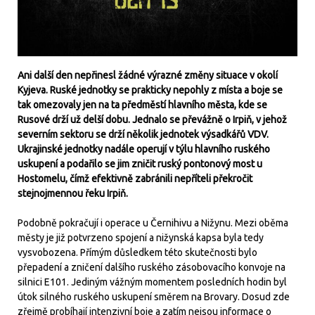
Ani další den nepřinesl žádné výrazné změny situace v okolí
Kyjeva. Ruské jednotky se prakticky nepohly z místa a boje se
tak omezovaly jen na ta předměstí hlavního města, kde se
Rusové drží už delší dobu. Jednalo se převážně o Irpiň, v jehož
severním sektoru se drží několik jednotek výsadkářů VDV.
Ukrajinské jednotky nadále operují v týlu hlavního ruského
uskupení a podařilo se jim zničit ruský pontonový most u
Hostomelu, čímž efektivně zabránili nepříteli překročit
stejnojmennou řeku Irpiň.
Podobně pokračují i operace u Černihivu a Nižynu. Mezi oběma
městy je již potvrzeno spojení a nižynská kapsa byla tedy
vysvobozena. Přímým důsledkem této skutečnosti bylo
přepadení a zničení dalšího ruského zásobovacího konvoje na
silnici E101. Jediným vážným momentem posledních hodin byl
útok silného ruského uskupení směrem na Brovary. Dosud zde
zřejmě probíhají intenzivní boje a zatím nejsou informace o