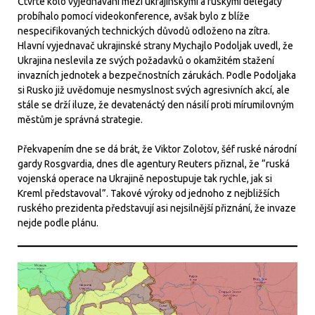
Čtvrté kolo vyjednávání mezi ukrajinskými a ruskými delegáty
probíhalo pomocí videokonference, avšak bylo z blíže
nespecifikovaných technických důvodů odloženo na zítra.
Hlavní vyjednavač ukrajinské strany Mychajlo Podoljak uvedl, že
Ukrajina neslevila ze svých požadavků o okamžitém stažení
invazních jednotek a bezpečnostních zárukách. Podle Podoljaka
si Rusko již uvědomuje nesmyslnost svých agresivních akcí, ale
stále se drží iluze, že devatenáctý den násilí proti mírumilovným
městům je správná strategie.
Překvapením dne se dá brát, že Viktor Zolotov, šéf ruské národní
gardy Rosgvardia, dnes dle agentury Reuters přiznal, že “ruská
vojenská operace na Ukrajině nepostupuje tak rychle, jak si
Kreml představoval”. Takové výroky od jednoho z nejbližších
ruského prezidenta představují asi nejsilnější přiznání, že invaze
nejde podle plánu.