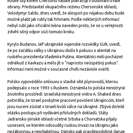
Ruské síly kolem Chersonu nadále pokračují v budování trvalé
obrany. Představitel okupačního režimu Chersonské oblasti,
Volodymyr Saldo, dnes uvedl, že alespoň po nějakou dobu bude
možné platit jak rubly tak hřivnami. Podle některých informací
nebyl rubl jako oficiální měna zaveden proto, že se u veřejnosti
zdvihl silný odpor vůči tomuto kroku.
Kyrylo Budanov, šéf ukrajinské vojenské rozvědky GUR, uvedl,
že po začátku války s Ukrajinou došlo k pokusu o atentát na
ruského prezidenta Vladimíra Putina. Atentátníci měli pocházet
odněkud z Kavkazu a mělo jít o “naprosto neúspěšný pokus”.
Informaci není možné v současné chvíli nezávisle ověřit.
Polsko vypovědělo smlouvu o stavbě sítě plynovodů, kterou
podepsalo v roce 1993 s Ruskem. Oznámila to polská ministryně
životního prostředí. Izraelská ministryně vnitra A. Shaked dnes
potvrdila, že Izrael poskytne pracovní povolení Ukrajincům, kteří
jsou nuceni zůstat v Izraeli kvůli válce na Ukrajině. Zbývá dořešit
otázku postupu při vydávání příslušných dokladů. Státy
Jadransko-jónské oblasti včetně Srbska a Chorvatska přijaly
usnesení, ve kterém odsoudily ruskou invazi na Ukrajinu jako
nezákonnou a nepřijatelnou. Dánsko pak pravděpodobně daruje