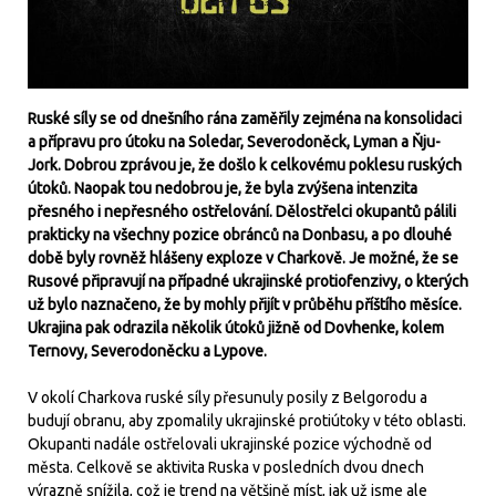
Ruské síly se od dnešního rána zaměřily zejména na konsolidaci
a přípravu pro útoku na Soledar, Severodoněck, Lyman a Ňju-
Jork. Dobrou zprávou je, že došlo k celkovému poklesu ruských
útoků. Naopak tou nedobrou je, že byla zvýšena intenzita
přesného i nepřesného ostřelování. Dělostřelci okupantů pálili
prakticky na všechny pozice obránců na Donbasu, a po dlouhé
době byly rovněž hlášeny exploze v Charkově. Je možné, že se
Rusové připravují na případné ukrajinské protiofenzivy, o kterých
už bylo naznačeno, že by mohly přijít v průběhu příštího měsíce.
Ukrajina pak odrazila několik útoků jižně od Dovhenke, kolem
Ternovy, Severodoněcku a Lypove.
V okolí Charkova ruské síly přesunuly posily z Belgorodu a
budují obranu, aby zpomalily ukrajinské protiútoky v této oblasti.
Okupanti nadále ostřelovali ukrajinské pozice východně od
města. Celkově se aktivita Ruska v posledních dvou dnech
výrazně snížila, což je trend na většině míst, jak už jsme ale