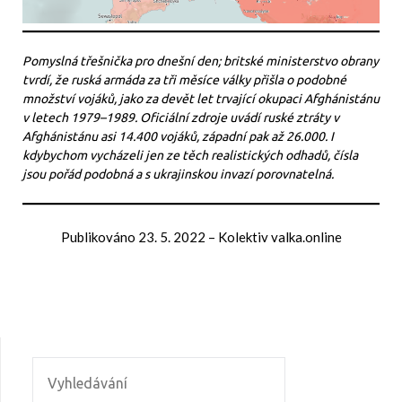
Pomyslná třešnička pro dnešní den; britské ministerstvo obrany
tvrdí, že ruská armáda za tři měsíce války přišla o podobné
množství vojáků, jako za devět let trvající okupaci Afghánistánu
v letech 1979–1989. Oficiální zdroje uvádí ruské ztráty v
Afghánistánu asi 14.400 vojáků, západní pak až 26.000. I
kdybychom vycházeli jen ze těch realistických odhadů, čísla
jsou pořád podobná a s ukrajinskou invazí porovnatelná.
Publikováno
23. 5. 2022
–
Kolektiv valka.online