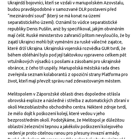
Ukrajinští bojovníci, kteří se vzdali v mariupolském Azovstalu,
budou pravděpodobně v samozvané DLR postaveni před
“mezinárodní soud” (který se má konat na území
separatistického území). Oznámil to vůdce separatistické
republiky Denis Pušilin, aniž by specifikoval, jakým obviněním
mají čelit. Ruské ministerstvo zahraničí přitom nevyloučilo, že by
zajatí Ukrajinci mohli být vyměněni za ruské válečné zajatce,
které drží Ukrajina. Ukrajinská vojenská rozvědka GUR tvrdí, že
během obléhání bylo pod její taktovkou vypraveno celkem pět
vrtulníkových výsadků s posilami a zásobami pro ukrajinské
obránce, z čeho tři uspěly. Mariupolská městská rada dnes
zveřejnila seznam kolaborantů z opoziční strany Platforma pro
život, kteří mají převzít správu nad zdevastovaným městem.
Melitopolem v Záporožské oblasti dnes dopoledne otřásla
obrovská exploze a následně i střelba z automatických zbraní v
okolí Mezioblastního obchodního centra. Některé zdroje tvrdí,
že mělo dojít k poškození kolejí, které vedou v jeho
bezprostředním okolí. Podotýkáme, že Melitopol je důležitou
oblastní železniční tepnou a jakékoliv poškození kolejového
vedení je proto citelnou ranou pro přesuny invazní armády.