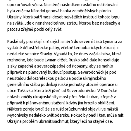
upozorňovali včera. Nicméně následkem ruského ostřelování
byla zničena Národní genová banka zemědělských plodin
Ukrajiny, která patří mezi deset největších institucí tohoto typu
na světě. Jde o nenahraditelnou ztrátu, kterou bez nadsázky a
patosu zřejmě pocítí celý svět.
Ruské síly pronikají z různých směrů do severní části Lymanu za
vydatné dělostřelecké palby, včetně termobarických zbraní, z
nedaleké vesnice Stavky. Vypadá to, že dnes začala bitva, která
rozhodne, kdo bude Lyman držet. Rusko také dále konsoliduje
zisky západně a severozápadně od Popasny, aby se mohlo
připravit na plánovaný budoucí postup. Severodoněck je pod
neustálou dělostřeleckou palbou a podle ukrajinského
generálního štábu podnikají ruské jednotky útočné operace u
obce Toškivka, která leží jižně od Severodoněcku. V Doněcké
oblasti zničily ukrajinské síly most přes řeku Luhan, zřejmě v
přípravě k plánovanému stažení, kdyby jim hrozilo obklíčení.
Některé zdroje tvrdí, že se ruští průzkumníci objevili ve městě
Myronivsky nedaleko Svitlodarsku. Pokud by padl i ten, může mít
Ukrajina problém ubránit Bachmut, který leží na stejné ose.