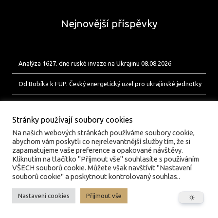
Nejnovější příspěvky
Analýza 1627. dne ruské invaze na Ukrajinu 08.08.2026
Od Bobíka k FUP. Český energetický uzel pro ukrajinské jednotky
Analýza 1626. dne ruské invaze na Ukrajinu 07.08.2026
Stránky používají soubory cookies
Na našich webových stránkách používáme soubory cookie,
abychom vám poskytli co nejrelevantnější služby tím, že si
zapamatujeme vaše preference a opakované návštěvy.
Kliknutím na tlačítko "Přijmout vše" souhlasíte s používáním
VŠECH souborů cookie. Můžete však navštívit "Nastavení
souborů cookie" a poskytnout kontrolovaný souhlas..
Nastavení cookies
Přijmout vše
© valka.online | Vydavatel: Jan Tofl, Plzeň | ISSN 3029-
6420