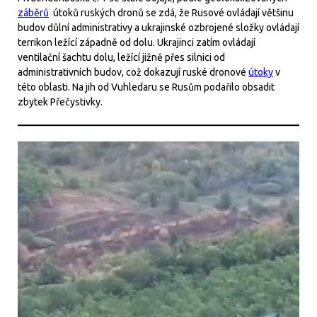
záběrů
útoků ruských dronů se zdá, že Rusové ovládají většinu
budov důlní administrativy a ukrajinské ozbrojené složky ovládají
terrikon ležící západně od dolu. Ukrajinci zatím ovládají
ventilační šachtu dolu, ležící jižně přes silnici od
administrativních budov, což dokazují ruské dronové
útoky
v
této oblasti. Na jih od Vuhledaru se Rusům podařilo obsadit
zbytek Přečystivky.