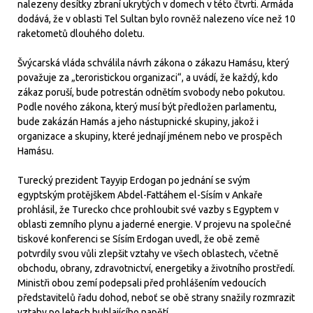
nalezeny desítky zbraní ukrytých v domech v této čtvrti. Armáda
dodává, že v oblasti Tel Sultan bylo rovněž nalezeno více než 10
raketometů dlouhého doletu.
Švýcarská vláda schválila návrh zákona o zákazu Hamásu, který
považuje za „teroristickou organizaci“, a uvádí, že každý, kdo
zákaz poruší, bude potrestán odnětím svobody nebo pokutou.
Podle nového zákona, který musí být předložen parlamentu,
bude zakázán Hamás a jeho nástupnické skupiny, jakož i
organizace a skupiny, které jednají jménem nebo ve prospěch
Hamásu.
Turecký prezident Tayyip Erdogan po jednání se svým
egyptským protějškem Abdel-Fattáhem el-Sísím v Ankaře
prohlásil, že Turecko chce prohloubit své vazby s Egyptem v
oblasti zemního plynu a jaderné energie. V projevu na společné
tiskové konferenci se Sísím Erdogan uvedl, že obě země
potvrdily svou vůli zlepšit vztahy ve všech oblastech, včetně
obchodu, obrany, zdravotnictví, energetiky a životního prostředí.
Ministři obou zemí podepsali před prohlášením vedoucích
představitelů řadu dohod, neboť se obě strany snažily rozmrazit
vztahy po letech bublajícího napětí.