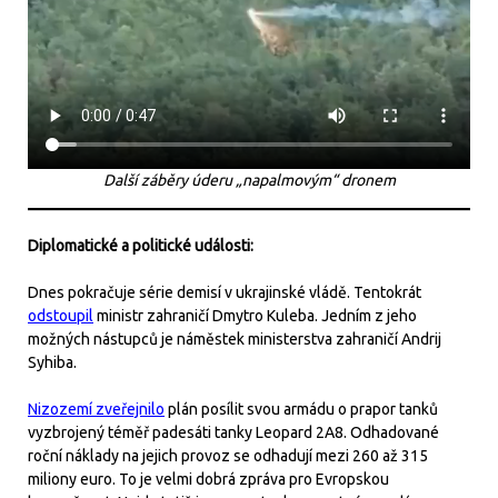
Další záběry úderu „napalmovým“ dronem
Diplomatické a politické události:
Dnes pokračuje série demisí v ukrajinské vládě. Tentokrát
odstoupil
ministr zahraničí Dmytro Kuleba. Jedním z jeho
možných nástupců je náměstek ministerstva zahraničí Andrij
Syhiba.
Nizozemí zveřejnilo
plán posílit svou armádu o prapor tanků
vyzbrojený téměř padesáti tanky Leopard 2A8. Odhadované
roční náklady na jejich provoz se odhadují mezi 260 až 315
miliony euro. To je velmi dobrá zpráva pro Evropskou