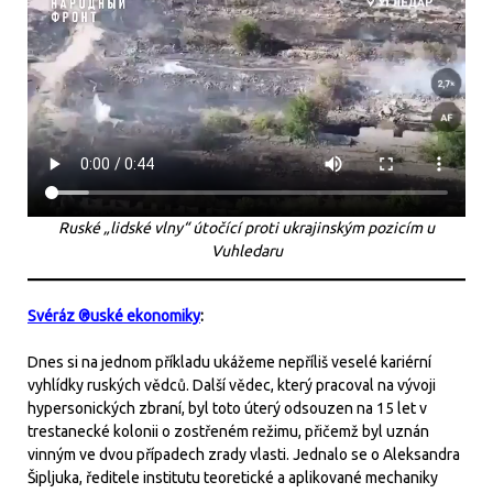
Ruské „lidské vlny“ útočící proti ukrajinským pozicím u
Vuhledaru
Svéráz ®uské ekonomiky
:
Dnes si na jednom příkladu ukážeme nepříliš veselé kariérní
vyhlídky ruských vědců. Další vědec, který pracoval na vývoji
hypersonických zbraní, byl toto úterý odsouzen na 15 let v
trestanecké kolonii o zostřeném režimu, přičemž byl uznán
vinným ve dvou případech zrady vlasti. Jednalo se o Aleksandra
Šipljuka, ředitele institutu teoretické a aplikované mechaniky