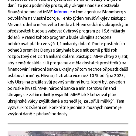
daní. To jsou podmínky pro to, aby Ukrajina nadále dostávala
finanční pomoc od MMF.
Informuje
o tom agentura Bloomberg s
odvoláním na vlastní zdroje. Tento týden navštíví Kyjev zástupci
Mezinárodního měnového fondu a během setkání s ukrajinskými
představiteli budou zvažovat úvěrový program za 15,6 miliardy
dolarů. V rámci tohoto programu bude Ukrajina schopna
odblokovat platbu ve výši 1,1 miliardy dolarů. Podle posledních
odhadů premiéra Denyse Šmyhala bude mít země příští rok
rozpočtový deficit 15 miliard dolarů. Zástupci MMF chtějí zajistit,
aby země dosáhla cílů programu a měla dostatek prostředků na
financování. Národní banka Ukrajiny přitom nechce připustit další
oslabování měny. Hřivna již ztratila více než 10 % od října 2023,
kdy Ukrajina zrušila svůj pevný směnný kurz, který byl zaveden
po ruské invazi. MMF, národní banka a ministerstvo financí
Ukrajiny se zatím odmítly vyjádřit. MMF také kritizoval plán
ukrajinské vlády zvýšit daně a označil jej za „příliš měkký“. Tam
vyzvali k rozšíření cel, konkrétně jedním z možných návrhů je
zvýšení daně z přidané hodnoty.