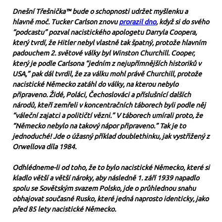
Dnešní Třešnička™ bude o schopnosti udržet myšlenku a
hlavně moč. Tucker Carlson znovu
prorazil dno
, když si do svého
“podcastu” pozval nacistického apologetu Darryla Coopera,
který tvrdí, že Hitler nebyl vlastně tak špatný, protože hlavním
padouchem 2. světové války byl Winston Churchill. Cooper,
který je podle Carlsona “jedním z nejupřímnějších historiků v
USA,” pak dál tvrdil, že za válku mohl právě Churchill, protože
nacistické Německo zatáhl do války, na kterou nebylo
připraveno. Židé, Poláci, Čechoslováci a příslušnící dalších
národů, kteří zemřeli v koncentračních táborech byli podle něj
“váleční zajatci a političtí vězni.” V táborech umírali proto, že
“Německo nebylo na takový nápor připraveno.” Tak je to
jednoduché! Jde o úžasný příklad doublethinku, jak vystřižený z
Orwellova díla 1984.
Odhlédneme-li od toho, že to bylo nacistické Německo, které si
kladlo větší a větší nároky, aby následně 1. září 1939 napadlo
spolu se Sovětským svazem Polsko, jde o průhlednou snahu
obhajovat současné Rusko, které jedná naprosto identicky, jako
před 85 lety nacistické Německo.