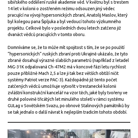
sibiřského oddělení ruské akademie věd. V květnu byl s trestem
14 let v kolonii o zostřeném režimu odsouzen jiný vědec
pracující na vývoji hypersonických zbraní, Anatolij Maslov, který
byl kolegou pana Šipljuka a byl vedoucí tohoto výzkumného
projektu. Celkově bylo v posledních dvou letech zatčeno již
dvanáct vědců pracujících v tomto oboru.
Domníváme se, že to může mít spojitost s tím, že se po použití
“hypersonických“ ruských zbraní proti Ukrajině ukázalo, že tyto
zbraně dosahují výrazně slabších parametrů (například z letadel
MiG-31K odpalovaná Ch-47M2 má v koncové fázi letu rychlost
pouze přibližně Mach 2,5 a lze ji tak bez větších obtíží ničit
systémy Patriot verze PAC-3). Každopádně již tento počet
zatčených vědců umožňuje vytvořit v trestanecké kolonii
zvláštní konstrukční kancelář na vzor těch, jaké byly tvořeny ve
druhé polovině třicátých let minulého století v rámci systému
GULag v Sovětském Svazu, po obnově Stalinových památníků by
se tak jednalo o další návrat k nejlepším tradicím tohoto období.