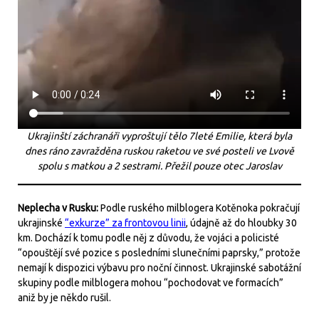
Ukrajinští záchranáři vyproštují tělo 7leté Emilie, která byla
dnes ráno zavražděna ruskou raketou ve své posteli ve Lvově
spolu s matkou a 2 sestrami. Přežil pouze otec Jaroslav
Neplecha v Rusku:
Podle ruského milblogera Kotěnoka pokračují
ukrajinské
“exkurze” za frontovou linii
, údajně až do hloubky 30
km. Dochází k tomu podle něj z důvodu, že vojáci a policisté
“opouštějí své pozice s posledními slunečními paprsky,” protože
nemají k dispozici výbavu pro noční činnost. Ukrajinské sabotážní
skupiny podle milblogera mohou “pochodovat ve formacích”
aniž by je někdo rušil.