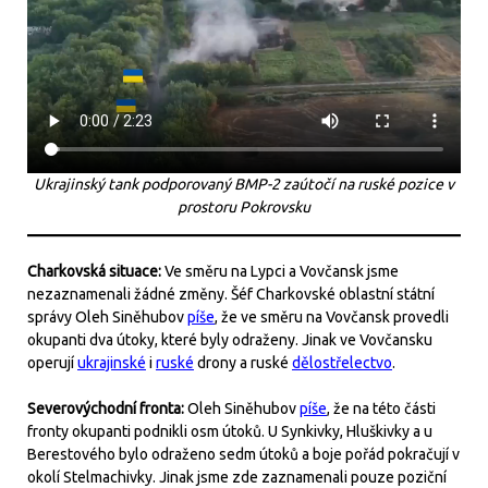
Ukrajinský tank podporovaný BMP-2 zaútočí na ruské pozice v
prostoru Pokrovsku
Charkovská situace:
Ve směru na Lypci a Vovčansk jsme
nezaznamenali žádné změny. Šéf Charkovské oblastní státní
správy Oleh Siněhubov
píše
, že ve směru na Vovčansk provedli
okupanti dva útoky, které byly odraženy. Jinak ve Vovčansku
operují
ukrajinské
i
ruské
drony a ruské
dělostřelectvo
.
Severovýchodní fronta:
Oleh Siněhubov
píše
, že na této části
fronty okupanti podnikli osm útoků. U Synkivky, Hluškivky a u
Berestového bylo odraženo sedm útoků a boje pořád pokračují v
okolí Stelmachivky. Jinak jsme zde zaznamenali pouze poziční