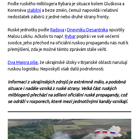
Podle ruského milblogera Rybara je situace kolem Gluškova a
Koreněva
stabilní
a beze změn, čemuž napovídá i relativní
nedostatek záběrů z jedné nebo druhé strany fronty.
Ruské jednotky podle
Radova
i
Dnevniku Desantnika
opustily
Malou Lokňu. Ačkoliv to např.
Rybar
popírá i ve své večerní
svodce, jeho přechod na oficiální ruskou propagandu nás nutí k
přemýšlení, zda je možné těmto zprávám stále věřit.
Dva Majora píše
, že ukrajinské útoky v Brjanské oblasti narušují
ruskou logistiku. Neposkytl však další podrobnosti.
Informací z ukrajinských zdrojů je extrémně málo, a podobná
situace i nadále vzniká z ruské strany. Velká část ruských
milblogerů přechází na sdílení oficiální ruské propagandy, což
se odráží v rozporech, které mezi jednotlivými kanály vznikají.