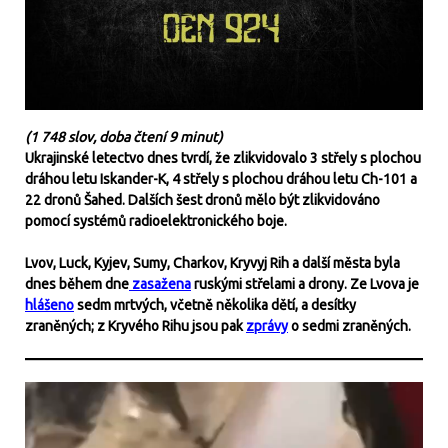
(1 748 slov, doba čtení 9 minut)
Ukrajinské letectvo dnes tvrdí, že zlikvidovalo 3 střely s plochou
dráhou letu Iskander-K, 4 střely s plochou dráhou letu Ch-101 a
22 dronů Šahed. Dalších šest dronů mělo být zlikvidováno
pomocí systémů radioelektronického boje.
Lvov, Luck, Kyjev, Sumy, Charkov, Kryvyj Rih a další města byla
dnes během dne
zasažena
ruskými střelami a drony. Ze Lvova je
hlášeno
sedm mrtvých, včetně několika dětí, a desítky
zraněných; z Kryvého Rihu jsou pak
zprávy
o sedmi zraněných.