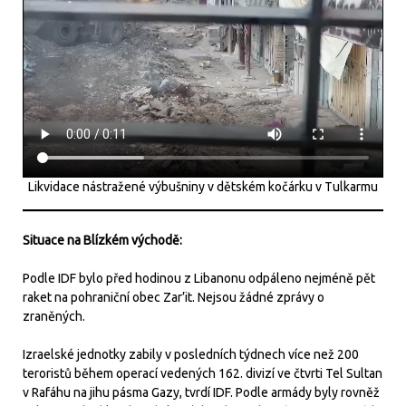
Likvidace nástražené výbušniny v dětském kočárku v Tulkarmu
Situace na Blízkém východě:
Podle IDF bylo před hodinou z Libanonu odpáleno nejméně pět
raket na pohraniční obec Zar’it. Nejsou žádné zprávy o
zraněných.
Izraelské jednotky zabily v posledních týdnech více než 200
teroristů během operací vedených 162. divizí ve čtvrti Tel Sultan
v Rafáhu na jihu pásma Gazy, tvrdí IDF. Podle armády byly rovněž