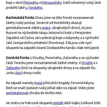
boje v okolí
Piščaného
a
Petropavlivky
. Další odražený ruský útok
proběhl také
u Torského.
Bachmutská fronta:
Dnes jsme na této frontě nezanamenali
žádný ruský postup. Severně od Rozdolivky ukazují
geolokalizované záběry
práce
ukrajinských dronů, že jsou
Rusové na východním náspu železniční tratě u Perejzném.
Západně od Časiva Jaru pokračují boje u Kalynivky a o východní
část časivjarského předměsí Zhovtnevji. Zda jsou zde nyní
okupanti na západní straně Donbaského kanálu však není jasné.
Doněcká fronta:
U Družby, Pivničného, Zalizného a ve východní
části Torecku jsme nezaznamenali žádné změny. V
Družbě
a v
Zalizném
útočí na okupanty ukrajinské drony a na západě Ňu-
Jorku
útočí
drony ruské.
Na západě Ivanivky
bojují
příslušníci brigády Červoná Kalyna,
kteří se snaží zastavit ruský příval dále na západ. Video jsme
geolokalizovali
zhruba do těchto míst.
Ve směru na Pokrovsk okupanti
umístili
další vlajku (celkově třetí