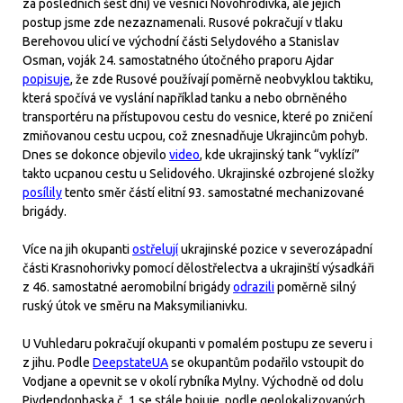
za posledních šest dní) ve vesnici Novohrodivka, ale jejich
postup jsme zde nezaznamenali. Rusové pokračují v tlaku
Berehovou ulicí ve východní části Selydového a Stanislav
Osman, voják 24. samostatného útočného praporu Ajdar
popisuje
, že zde Rusové používají poměrně neobvyklou taktiku,
která spočívá ve vyslání například tanku a nebo obrněného
transportéru na přístupovou cestu do vesnice, které po zničení
zmiňovanou cestu ucpou, což znesnadňuje Ukrajincům pohyb.
Dnes se dokonce objevilo
video
, kde ukrajinský tank “vyklízí”
takto ucpanou cestu u Selidového. Ukrajinské ozbrojené složky
posílily
tento směr částí elitní 93. samostatné mechanizované
brigády.
Více na jih okupanti
ostřelují
ukrajinské pozice v severozápadní
části Krasnohorivky pomocí dělostřelectva a ukrajinští výsadkáři
z 46. samostatné aeromobilní brigády
odrazili
poměrně silný
ruský útok ve směru na Maksymilianivku.
U Vuhledaru pokračují okupanti v pomalém postupu ze severu i
z jihu. Podle
DeepstateUA
se okupantům podařilo vstoupit do
Vodjane a opevnit se v okolí rybníka Mylny. Východně od dolu
Pivdendonbaska č. 1 se stále bojuje, podle geolokalizovaných