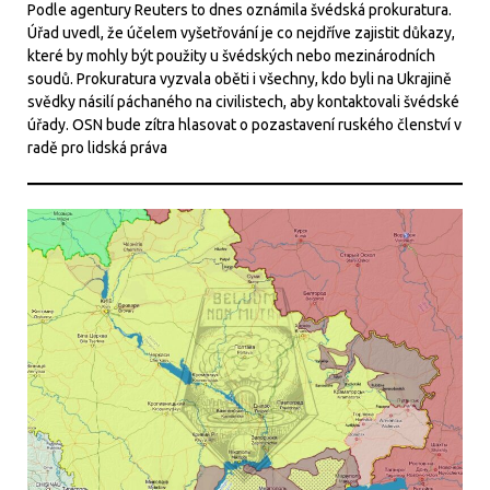
Podle agentury Reuters to dnes oznámila švédská prokuratura.
Úřad uvedl, že účelem vyšetřování je co nejdříve zajistit důkazy,
které by mohly být použity u švédských nebo mezinárodních
soudů. Prokuratura vyzvala oběti i všechny, kdo byli na Ukrajině
svědky násilí páchaného na civilistech, aby kontaktovali švédské
úřady. OSN bude zítra hlasovat o pozastavení ruského členství v
radě pro lidská práva