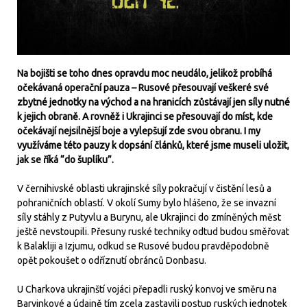
Na bojišti se toho dnes opravdu moc neudálo, jelikož probíhá
očekávaná operační pauza – Rusové přesouvají veškeré své
zbytné jednotky na východ a na hranicích zůstávají jen síly nutné
k jejich obraně. A rovněž i Ukrajinci se přesouvají do míst, kde
očekávají nejsilnější boje a vylepšují zde svou obranu. I my
využíváme této pauzy k dopsání článků, které jsme museli uložit,
jak se říká “do šuplíku”.
V černihivské oblasti ukrajinské síly pokračují v čistění lesů a
pohraničních oblastí. V okolí Sumy bylo hlášeno, že se invazní
síly stáhly z Putyvlu a Burynu, ale Ukrajinci do zmíněných měst
ještě nevstoupili. Přesuny ruské techniky odtud budou směřovat
k Balakliji a Izjumu, odkud se Rusové budou pravděpodobně
opět pokoušet o odříznutí obránců Donbasu.
U Charkova ukrajinští vojáci přepadli ruský konvoj ve směru na
Barvinkové a údajně tím zcela zastavili postup ruských jednotek