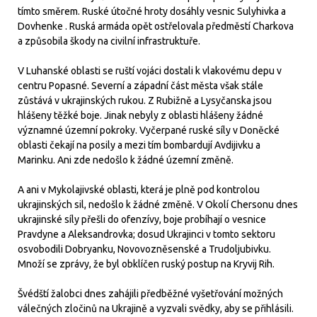
tímto směrem. Ruské útočné hroty dosáhly vesnic Sulyhivka a
Dovhenke . Ruská armáda opět ostřelovala předměstí Charkova
a způsobila škody na civilní infrastruktuře.
V Luhanské oblasti se ruští vojáci dostali k vlakovému depu v
centru Popasné. Severní a západní část města však stále
zůstává v ukrajinských rukou. Z Rubižně a Lysyčanska jsou
hlášeny těžké boje. Jinak nebyly z oblasti hlášeny žádné
významné územní pokroky. Vyčerpané ruské síly v Doněcké
oblasti čekají na posily a mezi tím bombardují Avdijivku a
Marinku. Ani zde nedošlo k žádné územní změně.
A ani v Mykolajivské oblasti, která je plně pod kontrolou
ukrajinských sil, nedošlo k žádné změně. V Okolí Chersonu dnes
ukrajinské síly přešli do ofenzívy, boje probíhají o vesnice
Pravdyne a Aleksandrovka; dosud Ukrajinci v tomto sektoru
osvobodili Dobryanku, Novovozněsenské a Trudoljubivku.
Množí se zprávy, že byl obklíčen ruský postup na Kryvij Rih.
Švédští žalobci dnes zahájili předběžné vyšetřování možných
válečných zločinů na Ukrajině a vyzvali svědky, aby se přihlásili.