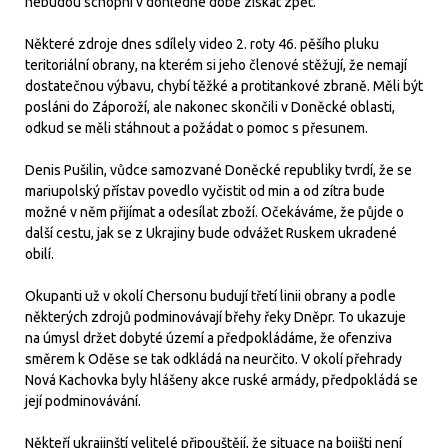
nebudou schopni v dohledné době získat zpět.
Některé zdroje dnes sdílely video 2. roty 46. pěšího pluku
teritoriální obrany, na kterém si jeho členové stěžují, že nemají
dostatečnou výbavu, chybí těžké a protitankové zbraně. Měli být
posláni do Záporoží, ale nakonec skončili v Doněcké oblasti,
odkud se měli stáhnout a požádat o pomoc s přesunem.
Denis Pušilin, vůdce samozvané Doněcké republiky tvrdí, že se
mariupolský přístav povedlo vyčistit od min a od zítra bude
možné v něm přijímat a odesílat zboží. Očekáváme, že půjde o
další cestu, jak se z Ukrajiny bude odvážet Ruskem ukradené
obilí.
Okupanti už v okolí Chersonu budují třetí linii obrany a podle
některých zdrojů podminovávají břehy řeky Dněpr. To ukazuje
na úmysl držet dobyté území a předpokládáme, že ofenziva
směrem k Oděse se tak odkládá na neurčito. V okolí přehrady
Nová Kachovka byly hlášeny akce ruské armády, předpokládá se
její podminovávání.
Někteří ukrajinští velitelé připouštějí, že situace na bojišti není