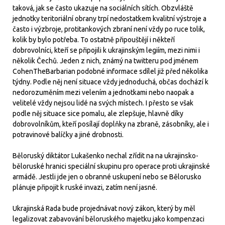
taková, jak se často ukazuje na sociálních sítích. Obzvláště
jednotky teritoriální obrany trpí nedostatkem kvalitní výstroje a
často i výzbroje, protitankových zbraní není vždy po ruce tolik,
kolik by bylo potřeba. To ostatně připouštějí i někteří
dobrovolníci, kteří se připojili k ukrajinským legiím, mezi nimi i
několik Čechů. Jeden z nich, známý na twitteru pod jménem
CohenTheBarbarian podobné informace sdílel již před několika
týdny. Podle něj není situace vždy jednoduchá, občas dochází k
nedorozuměním mezi velením a jednotkami nebo naopak a
velitelé vždy nejsou lidé na svých místech. I přesto se však
podle něj situace sice pomalu, ale zlepšuje, hlavně díky
dobrovolníkům, kteří posílají doplňky na zbraně, zásobníky, ale i
potravinové balíčky a jiné drobnosti.
Běloruský diktátor Lukašenko nechal zřídit na na ukrajinsko-
běloruské hranici speciální skupinu pro operace proti ukrajinské
armádě. Jestli jde jen o obranné uskupení nebo se Bělorusko
plánuje připojit k ruské invazi, zatím není jasné.
Ukrajinská Rada bude projednávat nový zákon, který by měl
legalizovat zabavování běloruského majetku jako kompenzaci