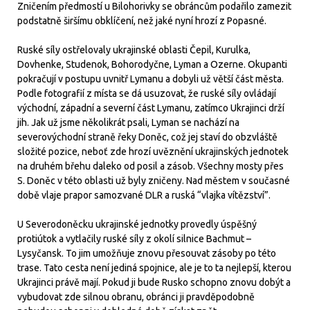
Zničením předmostí u Bilohorivky se obráncům podařilo zamezit
podstatně širšímu obklíčení, než jaké nyní hrozí z Popasné.
Ruské síly ostřelovaly ukrajinské oblasti Čepil, Kurulka,
Dovhenke, Studenok, Bohorodyčne, Lyman a Ozerne. Okupanti
pokračují v postupu uvnitř Lymanu a dobyli už větší část města.
Podle fotografií z místa se dá usuzovat, že ruské síly ovládají
východní, západní a severní část Lymanu, zatímco Ukrajinci drží
jih. Jak už jsme několikrát psali, Lyman se nachází na
severovýchodní straně řeky Doněc, což jej staví do obzvláště
složité pozice, neboť zde hrozí uvěznění ukrajinských jednotek
na druhém břehu daleko od posil a zásob. Všechny mosty přes
S. Doněc v této oblasti už byly zničeny. Nad městem v současné
době vlaje prapor samozvané DLR a ruská “vlajka vítězství”.
U Severodoněcku ukrajinské jednotky provedly úspěšný
protiútok a vytlačily ruské síly z okolí silnice Bachmut –
Lysyčansk. To jim umožňuje znovu přesouvat zásoby po této
trase. Tato cesta není jediná spojnice, ale je to ta nejlepší, kterou
Ukrajinci právě mají. Pokud ji bude Rusko schopno znovu dobýt a
vybudovat zde silnou obranu, obránci ji pravděpodobně