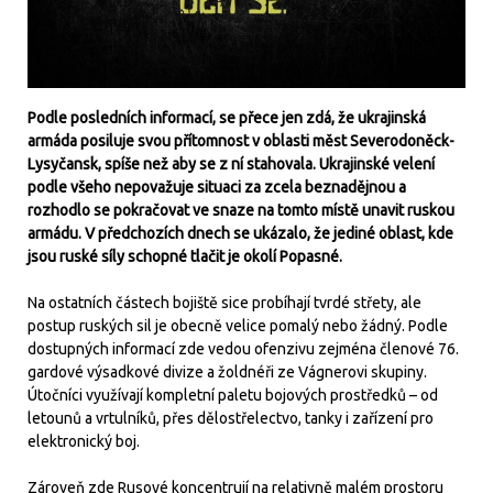
Podle posledních informací, se přece jen zdá, že ukrajinská
armáda posiluje svou přítomnost v oblasti měst Severodoněck-
Lysyčansk, spíše než aby se z ní stahovala. Ukrajinské velení
podle všeho nepovažuje situaci za zcela beznadějnou a
rozhodlo se pokračovat ve snaze na tomto místě unavit ruskou
armádu. V předchozích dnech se ukázalo, že jediné oblast, kde
jsou ruské síly schopné tlačit je okolí Popasné.
Na ostatních částech bojiště sice probíhají tvrdé střety, ale
postup ruských sil je obecně velice pomalý nebo žádný. Podle
dostupných informací zde vedou ofenzivu zejména členové 76.
gardové výsadkové divize a žoldnéři ze Vágnerovi skupiny.
Útočníci využívají kompletní paletu bojových prostředků – od
letounů a vrtulníků, přes dělostřelectvo, tanky i zařízení pro
elektronický boj.
Zároveň zde Rusové koncentrují na relativně malém prostoru