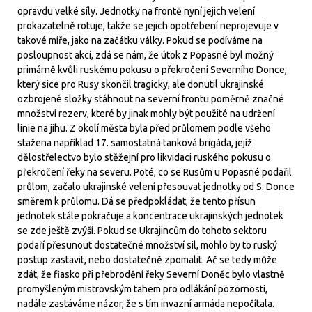
opravdu velké síly. Jednotky na frontě nyní jejich velení
prokazatelně rotuje, takže se jejich opotřebení neprojevuje v
takové míře, jako na začátku války. Pokud se podíváme na
posloupnost akcí, zdá se nám, že útok z Popasné byl možný
primárně kvůli ruskému pokusu o překročení Severního Donce,
který sice pro Rusy skončil tragicky, ale donutil ukrajinské
ozbrojené složky stáhnout na severní frontu poměrně značné
množství rezerv, které by jinak mohly být použité na udržení
linie na jihu. Z okolí města byla před průlomem podle všeho
stažena například 17. samostatná tanková brigáda, jejíž
dělostřelectvo bylo stěžejní pro likvidaci ruského pokusu o
překročení řeky na severu. Poté, co se Rusům u Popasné podařil
průlom, začalo ukrajinské velení přesouvat jednotky od S. Donce
směrem k průlomu. Dá se předpokládat, že tento přísun
jednotek stále pokračuje a koncentrace ukrajinských jednotek
se zde ještě zvýší. Pokud se Ukrajincům do tohoto sektoru
podaří přesunout dostatečné množství sil, mohlo by to ruský
postup zastavit, nebo dostatečně zpomalit. Ač se tedy může
zdát, že fiasko při přebrodění řeky Severní Doněc bylo vlastně
promyšleným mistrovským tahem pro odlákání pozornosti,
nadále zastáváme názor, že s tím invazní armáda nepočítala.