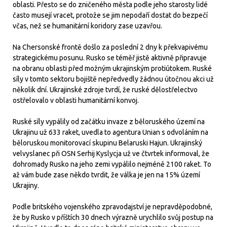
oblasti. Přesto se do zničeného města podle jeho starosty lidé
často musejí vracet, protože se jim nepodaří dostat do bezpečí
včas, než se humanitární koridory zase uzavřou.
Na Chersonské frontě došlo za poslední 2 dny k překvapivému
strategickému posunu. Rusko se téměř jistě aktivně připravuje
na obranu oblasti před možným ukrajinským protiútokem. Ruské
síly v tomto sektoru bojiště nepředvedly žádnou útočnou akci už
několik dní. Ukrajinské zdroje tvrdí, že ruské dělostřelectvo
ostřelovalo v oblasti humanitární konvoj.
Ruské síly vypálily od začátku invaze z běloruského území na
Ukrajinu už 633 raket, uvedla to agentura Unian s odvoláním na
běloruskou monitorovací skupinu Belaruski Hajun. Ukrajinský
velvyslanec při OSN Serhij Kyslycja už ve čtvrtek informoval, že
dohromady Rusko na jeho zemi vypálilo nejméně 2100 raket. To
až vám bude zase někdo tvrdit, že válka je jen na 15% území
Ukrajiny.
Podle britského vojenského zpravodajství je nepravděpodobné,
že by Rusko v příštích 30 dnech výrazně urychlilo svůj postup na