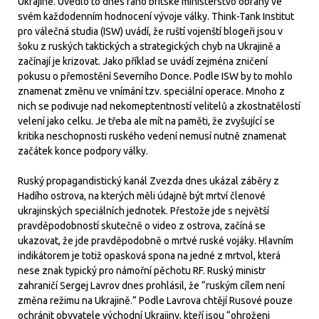
Ukrajině. Uvedlo to dnes ráno britské ministerstvo obrany ve
svém každodenním hodnocení vývoje války. Think-Tank Institut
pro válečná studia (ISW) uvádí, že ruští vojenští blogeři jsou v
šoku z ruských taktických a strategických chyb na Ukrajině a
začínají je krizovat. Jako příklad se uvádí zejména zničení
pokusu o přemostění Severního Donce. Podle ISW by to mohlo
znamenat změnu ve vnímání tzv. speciální operace. Mnoho z
nich se podivuje nad nekomeptentností velitelů a zkostnatělostí
velení jako celku. Je třeba ale mít na paměti, že zvyšující se
kritika neschopnosti ruského vedení nemusí nutně znamenat
začátek konce podpory války.
Ruský propagandistický kanál Zvezda dnes ukázal záběry z
Hadího ostrova, na kterých měli údajně být mrtví členové
ukrajinských speciálních jednotek. Přestože jde s největší
pravděpodobností skutečně o video z ostrova, začíná se
ukazovat, že jde pravděpodobně o mrtvé ruské vojáky. Hlavním
indikátorem je totiž opasková spona na jedné z mrtvol, která
nese znak typický pro námořní pěchotu RF. Ruský ministr
zahraničí Sergej Lavrov dnes prohlásil, že “ruským cílem není
změna režimu na Ukrajině.” Podle Lavrova chtějí Rusové pouze
ochránit obyvatele východní Ukrajiny, kteří jsou “ohroženi