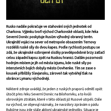
Rusko nadále pokračuje ve stahování svých jednotek od
Charkova. Výjimku tvoří východ Charkovské oblasti, kde řeka
Severní Doněc poskytuje Rusům výhodný obranný terén.
Ukrajinští vojáci na sever od metropole obsazením Ternovy
rozdělili ruské síly do dvou kapes. Podle rychlosti postupu se
zdá, že ukrajinské ozbrojené složky pravděpodobně brzy zatlačí
celou západní kapsu zpět na Ruskou hranici. Dalším pozornosti
hodným místem je jih od města Izjumu, kde ruské síly po
intenzivních bojích dobyly město Dovhenke. Tím se zase o
kousek přiblížily Slavjansku, zároveň tak vytvářejí tlak na
obránce Lymanu východněji.
Některé zdroje uvádějí, že jeden z ruských praporů odmítl opět
útočit přes řeku Severní Doněc na Bilohorivku, a to kvůli
obrovským ztrátám, které v této oblasti již Rusové utrpěli. Dále
na východ, se objevují náznaky, že navzdory zprávám o pádu
Rubižne jsou zde stále aktivní ukrajinské jednotky. Situace je