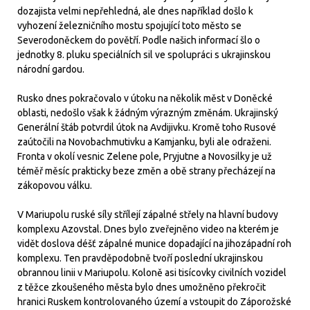
dozajista velmi nepřehledná, ale dnes například došlo k
vyhození železničního mostu spojující toto město se
Severodoněckem do povětří. Podle našich informací šlo o
jednotky 8. pluku speciálních sil ve spolupráci s ukrajinskou
národní gardou.
Rusko dnes pokračovalo v útoku na několik měst v Doněcké
oblasti, nedošlo však k žádným výrazným změnám. Ukrajinský
Generální štáb potvrdil útok na Avdijivku. Kromě toho Rusové
zaútočili na Novobachmutivku a Kamjanku, byli ale odraženi.
Fronta v okolí vesnic Zelene pole, Pryjutne a Novosilky je už
téměř měsíc prakticky beze změn a obě strany přecházejí na
zákopovou válku.
V Mariupolu ruské síly střílejí zápalné střely na hlavní budovy
komplexu Azovstal. Dnes bylo zveřejněno video na kterém je
vidět doslova déšť zápalné munice dopadající na jihozápadní roh
komplexu. Ten pravděpodobně tvoří poslední ukrajinskou
obrannou linii v Mariupolu. Koloně asi tisícovky civilních vozidel
z těžce zkoušeného města bylo dnes umožněno překročit
hranici Ruskem kontrolovaného území a vstoupit do Záporožské