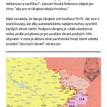
militarizací a nacifikací”, zároveň Ruská federace údajně jen
chce, “aby pro ni Ukrajina nebyla hrozbou.”
Itálie oznámila, že daruje Ukrajině své houfnice FH70. Jde sice o
starší kousky, ale díky automatickému nabíjení mohou vystřelit
každých deset vteřin. Podpora Ukrajiny je v Itálii všeobecně
nízká, podle průzkumu je pro posílání zbraní pouhých 29%
obyvatel. V zemi je aktivní silné pacifistické hnutí, které odmítá
posílání “útočných zbraní” obráncům.