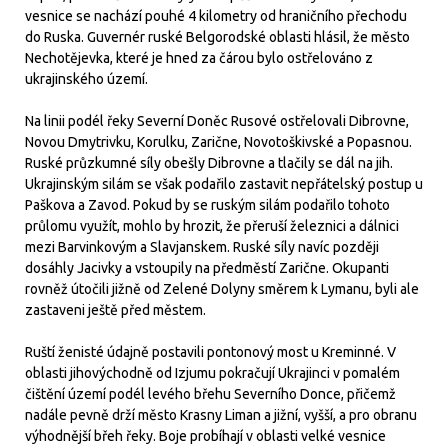
vesnice se nachází pouhé 4 kilometry od hraničního přechodu
do Ruska. Guvernér ruské Belgorodské oblasti hlásil, že město
Nechotějevka, které je hned za čárou bylo ostřelováno z
ukrajinského území.
Na linii podél řeky Severní Doněc Rusové ostřelovali Dibrovne,
Novou Dmytrivku, Korulku, Zarične, Novotoškivské a Popasnou.
Ruské průzkumné síly obešly Dibrovne a tlačily se dál na jih.
Ukrajinským silám se však podařilo zastavit nepřátelský postup u
Paškova a Zavod. Pokud by se ruským silám podařilo tohoto
průlomu využít, mohlo by hrozit, že přeruší železnici a dálnici
mezi Barvinkovým a Slavjanskem. Ruské síly navíc později
dosáhly Jacivky a vstoupily na předměstí Zarične. Okupanti
rovněž útočili jižně od Zelené Dolyny směrem k Lymanu, byli ale
zastaveni ještě před městem.
Ruští ženisté údajně postavili pontonový most u Kreminné. V
oblasti jihovýchodně od Izjumu pokračují Ukrajinci v pomalém
čištění území podél levého břehu Severního Donce, přičemž
nadále pevně drží město Krasny Liman a jižní, vyšší, a pro obranu
výhodnější břeh řeky. Boje probíhají v oblasti velké vesnice