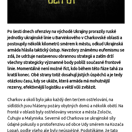
Po šesti dnech ofenzivy na východě Ukrajiny prorazily ruské
jednotky ukrajinské linie u Barvinkového v Charkovské oblasti a
postoupily několik kilometrů směrem k městu, odkud Ukrajinská
armáda hlásila taktický ústup. Navzdory známému eufemismu se
zdá, že udržuje nastavenou obrannou strategii a zatím drží
všechny strategicky významné body poblíž současné frontové
linie. Momentálně není možné říct, kdo během této fáze tahá za
kratší konec. Obě strany totiž dosahují jistých úspěchů a je tedy
otázkou času, kdy se ukáže, která armáda má mohutnější
rezervy, efektivnější logistiku a větší vůli zvítězit.
Charkov a okolí bylo jako každý den terčem ostřelování, na
sídlištích jsou hlášeny požáry obytných domů a několik obětí. Na
frontě v oblasti byly ostřelovány vesnice a města Zoločiv,
Čuhujiv a Malynivka. Severně od Charkova se ukrajinské síly
údajně pokusily o protiofenzivu od obce Udy směrem na Kozača
Lopaň, podle všeho ale byly neúspěšné. Podotýkáme, že tato