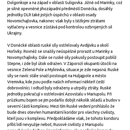
Dolgonkoje a na západ v oblasti Suligovka. Jižně od Marinky, což
je silně opevněné jihozápadní předměstí Doněcka, dosáhly
jednotky DLR také jistých úspěchů v oblasti osady
Novomichajlovka, nakonec však byly s těžkými ztrátami
vytlačeny a vesnice zůstává pod kontrolou ozbrojených sil
Ukrajiny.
V Doněcké oblasti ruské síly ostřelovaly Avdijivku a okolí
Horlivky. Rovněž se snažily neúspěšně prorazit u Marinky a
Novomychajlivky. Dále se ruské síly pokusily postoupit poblíž
Stepne, i zde byl útok odražen. V Záporoží okupanti útočili na
vesnice Zelená Pole a Mylinivka, situace je zde nejasná. Ruské
síly se navíc stále snaží postoupit na Huljajpole a město
Vremivka, kde jsou podle našich informací někteří čeští
dobrovolníci. I odtud byly odraženy a utrpěly ztráty. Ruské
jednotky pokračují v ostřelování Azovstalu v Mariupolu. Při
průzkumu bojem se jim podařilo dobýt několik skladů a budov v
severní části komplexu. Mezi tím Ruské vedení prohlásilo že
bude dnes otevřen humanitární koridor pro všechny civilisty,
kteří jsou v komplexu. Předpokládáme však, že tohoto koridoru
příliš lidí nevyužije neboť, Rusové civilisty z Mariupolu