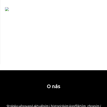
O nás
Stránka věnovaná aktuálním i historickým konfliktům, zbraním i