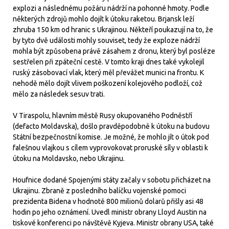
explozi a následnému požáru nádrží na pohonné hmoty. Podle
některých zdrojů mohlo dojít k útoku raketou. Brjansk leží
zhruba 150 km od hranic s Ukrajinou. Někteří poukazují na to, že
by tyto dvě události mohly souviset, tedy že exploze nádrží
mohla být způsobena právě zásahem z dronu, který byl posléze
sestřelen při zpáteční cestě. V tomto kraji dnes také vykolejil
ruský zásobovací vlak, který měl převážet munici na frontu. K
nehodě mělo dojít vlivem poškození kolejového podloží, což
mělo za následek sesuv trati.
V Tiraspolu, hlavním městě Rusy okupovaného Podněstří
(defacto Moldavska), došlo pravděpodobně k útoku na budovu
Státní bezpečnostní komise. Je možné, že mohlo jít o útok pod
falešnou vlajkou s cílem vyprovokovat proruské síly v oblasti k
útoku na Moldavsko, nebo Ukrajinu.
Houfnice dodané Spojenými státy začaly v sobotu přicházet na
Ukrajinu. Zbraně z posledního balíčku vojenské pomoci
prezidenta Bidena v hodnotě 800 milionů dolarů přišly asi 48
hodin po jeho oznámení. Uvedl ministr obrany Lloyd Austin na
tiskové konferenci po návštěvě Kyjeva. Ministr obrany USA, také