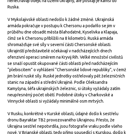
nenechávají odejít na území Ukrajiny, ale posílají je kamsi do
Ruska.
V Mykolajivské oblasti nedošlo k žádné změně. Ukrajinská
armáda pokračuje v postupu k Chersonu a podařilo se jim v
průběhu dne obsadit města Blahodatné, Kyselivka a Klapaja,
čímž se k Chersonu přiblížili na 8 kilometrů. Ruská armáda
shromažďuje své síly v severní části Chersonské oblasti.
Ukrajinští představitelé očekávají v nadcházejících dnech
ofenzivní operaci směrem na Kryvij Rih. Velké množství civilistů
se snaží opustit okupované části oblasti před nadcházejícím
“plebiscitem” o vyhlášení “Chersonské lidové republiky”, v čemž
jim brání ruské síly. Ruské jednotky ostřelovaly pět železničních
stanic na západní a střední Ukrajině. Podle Oleksandra
Kamyšyna, šéfa ukrajinských železnic, si útoky vyžádaly zatím
neupřesněný počet obětí. Podobné útoky v Charkovské a
Vinnycké oblasti si vyžádaly minimálně osm mrtvých.
V Rusku, konkrétně v Kurské oblasti, údajně došlo k sestřelu
dronu Bayraktar TB2 provozovaného Ukrajinou. Přesto, že
Ukrajina sestřel nepotvrdila, jsou fotografie vraku podle všeho
nové. V Brjanské oblasti, tedy přímo sousedící s Kurskou, došlo k