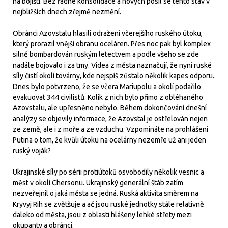
na bojišti. Bez řádné konsolidace a nových posil se tento stav v
nejbližších dnech zřejmě nezmění.
Obránci Azovstalu hlasili odražení včerejšího ruského útoku,
který prorazil vnější obranu oceláren. Přes noc pak byl komplex
silně bombardován ruským letectvem a podle všeho se zde
nadále bojovalo i za tmy. Videa z města naznačují, že nyní ruské
síly čistí okolí továrny, kde nejspíš zůstalo několik kapes odporu.
Dnes bylo potvrzeno, že se včera Mariupolu a okolí podařilo
evakuovat 344 civilistů. Kolik z nich bylo přímo z obléhaného
Azovstalu, ale upřesněno nebylo. Během dokončování dnešní
analýzy se objevily informace, že Azovstal je ostřelován nejen
ze země, ale i z moře a ze vzduchu. Vzpomínáte na prohlášení
Putina o tom, že kvůli útoku na ocelárny nezemře už ani jeden
ruský voják?
Ukrajinské síly po sérii protiútoků osvobodily několik vesnic a
měst v okolí Chersonu. Ukrajinský generální štáb zatím
nezveřejnil o jaká města se jedná. Ruská aktivita směrem na
Kryvyj Rih se zvětšuje a ač jsou ruské jednotky stále relativně
daleko od města, jsou z oblasti hlášeny lehké střety mezi
okupanty a obránci.