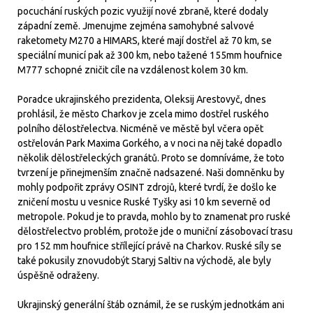
pocuchání ruských pozic využijí nové zbraně, které dodaly
západní země. Jmenujme zejména samohybné salvové
raketomety M270 a HIMARS, které mají dostřel až 70 km, se
speciální municí pak až 300 km, nebo tažené 155mm houfnice
M777 schopné zničit cíle na vzdálenost kolem 30 km.
Poradce ukrajinského prezidenta, Oleksij Arestovyč, dnes
prohlásil, že město Charkov je zcela mimo dostřel ruského
polního dělostřelectva. Nicméně ve městě byl včera opět
ostřelován Park Maxima Gorkého, a v noci na něj také dopadlo
několik dělostřeleckých granátů. Proto se domníváme, že toto
tvrzení je přinejmenším značně nadsazené. Naši domněnku by
mohly podpořit zprávy OSINT zdrojů, které tvrdí, že došlo ke
zničení mostu u vesnice Ruské Tyšky asi 10 km severně od
metropole. Pokud je to pravda, mohlo by to znamenat pro ruské
dělostřelectvo problém, protože jde o muniční zásobovací trasu
pro 152 mm houfnice střílející právě na Charkov. Ruské síly se
také pokusily znovudobýt Staryj Saltiv na východě, ale byly
úspěšně odraženy.
Ukrajinský generální štáb oznámil, že se ruským jednotkám ani