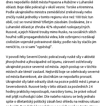
dnes nepodařilo dobít města Popasna a Rubižne v Luhanské
oblasti. Boje dále pokračují v okolí vesnic Torske a Kreminna.
Podle ukrajinského ministra zemědělství zrekvírovaly nebo
zničily ruské jednotky v tomto regionu více než 100 tisíc tun
obilí, což se rovná téměř tříletým zásobám. Dodáváme, že v
Luhanské oblasti je zhruba 42% obyvatel ruskojazyčných.
Rusové, a jejich hlásné trouby mimo Rusko, na sociálních sítích
houfně sdílí propagandistická videa, kde ozbrojenci rozdávají
civilistům vojenské potravinové dávky; podle nás by stačilo jim
neničit to, co si sami “vypěstují”.
V povodí řeky Severní Doněc pokračovaly ruské síly v aktivitě
jihovýchodně a jihozápadně od Izjumu, zároveň ostřelovaly
ukrajinské pozice severně od města. Jejich postup se v těchto
místech ale téměř zastavil. Nejtvrdší boje se odehrávaly severně
od města Barvinkové, ale útočníkům se nepodařilo prorazit.
Ukrajinské síly také odrazily útok na pozice poblíž měst Lyman a
Severodoněck. Rusové tedy v této oblasti za posledních 24
hodiny prakticky nepostoupili, navzdory tomu, že právě odsud
měl přijít rozhodující úder. Dle našeho názoru se tedy jednalo
spíše o diletantský politický zásah bez ohledu na reálnou situaci