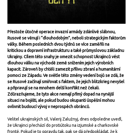
Přestože útočné operace invazní armády zdánlivě slábnou,
Rusové se věnují i “dlouhodobým”, neboli strategickým faktorům
války. Během posledních dvou týdnů se více zaměřili na
kritickou a dopravní infrastrukturu a také průmyslovou základnu
Ukrajiny. Cílem této snahy je omezit schopnost Ukrajinců vést
dlouhou válku na východě země snížením jejich výrobních
kapacit. Zároveň by chtěli zamezit přílivu zbraní a humanitární
pomoci ze Západu. Ve světle této změny vedení bojů se zdá, že
se Rusové začínají smiřovat s faktem, že jejich blitzkrieg nevyšel
a připravují se na mnohem delší konflikt než čekali.
Zdůrazňujeme, že tyto akce nemají přímý dopad na nynější
situaci na bojišti, ale pokud budou okupanti úspěšní mohou
ovlivnit budoucí vývoj v neprospěch obránců.
Velitel ukrajinských sil, Valerij Zalužnyj, dnes odpoledne uvedl,
že Ukrajinci přechází do protiútoku na izjumské a charkovské
frontě. Pokud je to opravdu tak, pak se dá předpokládat, že k