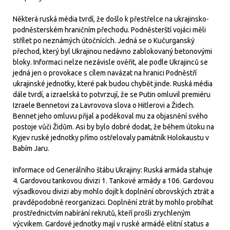
Některá ruská média tvrdí, že došlo k přestřelce na ukrajinsko-
podněsterském hraničním přechodu. Podněsterští vojáci měli
střílet po neznámých útočnících. Jedná se o Kučurganský
přechod, který byl Ukrajinou nedávno zablokovaný betonovými
bloky. Informaci nelze nezávisle ověřit, ale podle Ukrajinců se
jedná jen o provokace s cílem navázat na hranici Podněstří
ukrajinské jednotky, které pak budou chybět jinde. Ruská média
dále tvrdí, a izraelská to potvrzují, že se Putin omluvil premiéru
Izraele Bennetovi za Lavrovova slova o Hitlerovi a Židech.
Bennet jeho omluvu přijal a poděkoval mu za objasnění svého
postoje vůči Židům. Asi by bylo dobré dodat, že během útoku na
Kyjev ruské jednotky přímo ostřelovaly památník Holokaustu v
Babím Jaru.
Informace od Generálního štábu Ukrajiny: Ruská armáda stahuje
4. Gardovou tankovou divizi 1. Tankové armády a 106. Gardovou
výsadkovou divizi aby mohlo dojít k doplnění obrovských ztrát a
pravděpodobně reorganizaci. Doplnění ztrát by mohlo probíhat
prostřednictvím nabírání rekrutů, kteří prošli zrychleným
výcvikem. Gardové jednotky mají v ruské armádě elitní status a