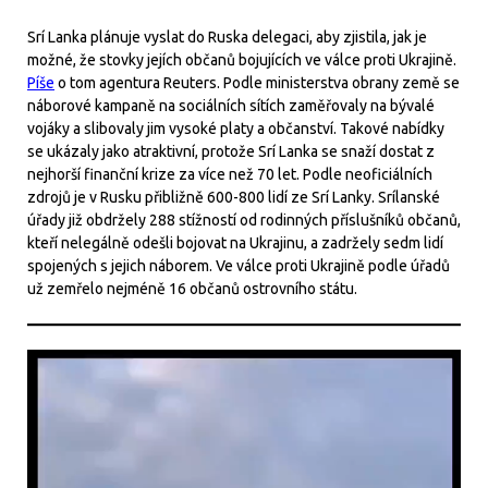
Srí Lanka plánuje vyslat do Ruska delegaci, aby zjistila, jak je
možné, že stovky jejích občanů bojujících ve válce proti Ukrajině.
Píše
o tom agentura Reuters. Podle ministerstva obrany země se
náborové kampaně na sociálních sítích zaměřovaly na bývalé
vojáky a slibovaly jim vysoké platy a občanství. Takové nabídky
se ukázaly jako atraktivní, protože Srí Lanka se snaží dostat z
nejhorší finanční krize za více než 70 let. Podle neoficiálních
zdrojů je v Rusku přibližně 600-800 lidí ze Srí Lanky. Srílanské
úřady již obdržely 288 stížností od rodinných příslušníků občanů,
kteří nelegálně odešli bojovat na Ukrajinu, a zadržely sedm lidí
spojených s jejich náborem. Ve válce proti Ukrajině podle úřadů
už zemřelo nejméně 16 občanů ostrovního státu.