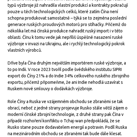
typů výzbroje již nahradila vlastní produkcí a kontrakty pokračují
pouze u těch technologických celků, které zatím Čína není
schopna produkovat samostatně – týká se to zejména poslední
generace ruských proudových motorů pro stíhačky. Přičemž do
několika let má čínská produkce nahradit ruský import i v této
oblasti. Čínu k tomu vede jak nepříliš úspěšné nasazení ruské
výzbroje v invazi na Ukrajinu, ale i rychlý technologický pokrok
vlastních výrobců.
Dříve byla Čína druhým největším importérem ruské výzbroje, a
to po Indii. V roce 2023 tvořil podle švédského institutu SIPRI
export do Číny 21% a do Indie 34% celkového ruského zbrojního
exportu, přičemž připomeňme, že ani Indie nehodlá uzavírat s
Ruskem nové smlouvy o dodávkách výzbroje.
Role Číny a Ruska ve vzájemném obchodu se zbraněmi se tak
obrací, neboť z jedné strany projevuje Rusko stále větší zájem o
moderní čínské zbrojní technologie, z druhé strany pak Čína v
případě rozhoření konfliktu o Tchaj-wan předpokládá, že se
Rusko stane pouze dodavatelem energií a potravin. Podíl Ruska
na mezinárodním obchodu se zbraněmi tak bude dále klesat.