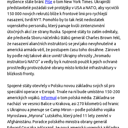
myšlence stále brání.
Píše
o tom New York Times. Ukrajinští
představitelé požádali své protějšky v USA a NATO, aby vycvičili
150 000 nových rekrutů blíže k frontové linii pro rychlejší
nasazení, tvrdí NYT. Pomohlo by to tak řešit nedostatek
vojenského personálu, který panuje kvůli zintenzivnění
útočných akcí ze strany Ruska. Spojené státy to zatím odmítaly,
ale předseda Sboru náčelníků štábů generál Charles Brown řekl,
že nasazení aliančních instruktorů se jeví jako nevyhnutelné a
americká armáda věří, že postupem času toho dosáhne. Zároveň
by podle něj takové akce uvnitř Ukrajiny ohrozily „hromadu
instruktorů NATO“ a vedly by k nutnosti použít k jejich ochraně
prostředky protivzdušné obrany místo kritické infrastruktury v
blízkosti fronty.
Spojené státy otevřely v Polsku novou základnu svých sil pro
speciální operace v Evropě. Trvale na ní bude umístěno 150-200
amerických vojáků.
Informují
o tom polská média. Základna se
nachází ve vesnici Balice u Krakova, asi 270 kilometrů od hranic
s Ukrajinou a jmenuje se Camp Miron – podle polského vojáka
Myroslawa „Myrona“ Lutského, který před 11 lety zemřel v
Afghánistánu. Poradce polského ministra obrany generál
Edward Gruszka zdůraznil, že nová americká vojenská základna