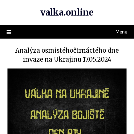
valka.online
Menu
Analýza osmistéhočtrnáctého dne
invaze na Ukrajinu 17.05.2024