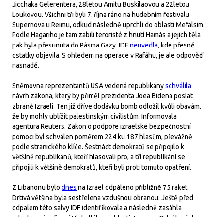
Jicchaka Gelerentera, 28letou Amitu Buskilaovou a 22letou
Loukovou. Všichni tři byli 7. října ráno na hudebním festivalu
Supernova u Reimu, odkud následně uprchli do oblasti Mefalsim.
Podle Hagariho je tam zabili teroristé z hnutí Hamás a jejich těla
pak byla přesunuta do Pásma Gazy. IDF
neuvedla
, kde přesně
ostatky objevila. S ohledem na operace v Rafáhu, je ale odpověď
nasnadě.
Sněmovna reprezentantů USA vedená republikány
schválila
návrh zákona, který by přiměl prezidenta Joea Bidena poslat
zbraně Izraeli. Ten již dříve dodávku bomb odložil kvůli obavám,
že by mohly ublížit palestinským civilistům. Informovala
agentura Reuters. Zákon o podpoře izraelské bezpečnostní
pomoci byl schválen poměrem 224 ku 187 hlasům, převážně
podle stranického klíče. Šestnáct demokratů se připojilo k
většině republikánů, kteří hlasovali pro, a tři republikáni se
připojili k většině demokratů, kteří byli proti tomuto opatření.
Z Libanonu bylo
dnes
na Izrael odpáleno přibližně 75 raket.
Drtivá většina byla sestřelena vzdušnou obranou. Ještě před
odpalem této salvy IDF identifikovala a následně zasáhla