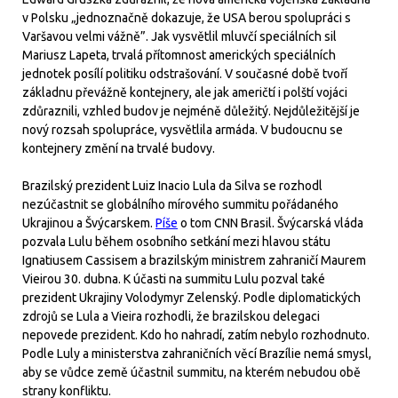
v Polsku „jednoznačně dokazuje, že USA berou spolupráci s
Varšavou velmi vážně”. Jak vysvětlil mluvčí speciálních sil
Mariusz Lapeta, trvalá přítomnost amerických speciálních
jednotek posílí politiku odstrašování. V současné době tvoří
základnu převážně kontejnery, ale jak američtí i polští vojáci
zdůraznili, vzhled budov je nejméně důležitý. Nejdůležitější je
nový rozsah spolupráce, vysvětlila armáda. V budoucnu se
kontejnery změní na trvalé budovy.
Brazilský prezident Luiz Inacio Lula da Silva se rozhodl
nezúčastnit se globálního mírového summitu pořádaného
Ukrajinou a Švýcarskem.
Píše
o tom CNN Brasil. Švýcarská vláda
pozvala Lulu během osobního setkání mezi hlavou státu
Ignatiusem Cassisem a brazilským ministrem zahraničí Maurem
Vieirou 30. dubna. K účasti na summitu Lulu pozval také
prezident Ukrajiny Volodymyr Zelenský. Podle diplomatických
zdrojů se Lula a Vieira rozhodli, že brazilskou delegaci
nepovede prezident. Kdo ho nahradí, zatím nebylo rozhodnuto.
Podle Luly a ministerstva zahraničních věcí Brazílie nemá smysl,
aby se vůdce země účastnil summitu, na kterém nebudou obě
strany konfliktu.