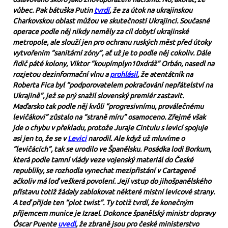
vůbec. Pak bátuška Putin
tvrdí
, že za útok na ukrajinskou
Charkovskou oblast můžou ve skutečnosti Ukrajinci. Současné
operace podle něj nikdy neměly za cíl dobytí ukrajinské
metropole, ale slouží jen pro ochranu ruských měst před útoky
vytvořením “sanitární zóny”, ať už je to podle něj cokoliv. Dále
řidič páté kolony, Viktor “koupímplyn10xdráž” Orbán, nasedl na
rozjetou dezinformační vlnu a
prohlásil
, že atentátník na
Roberta Fica byl “podporovatelem pokračování nepřátelství na
Ukrajině”, jež se prý snažil slovenský premiér zastavit.
Maďarsko tak podle něj kvůli “progresivnímu, proválečnému
levičákovi” zůstalo na “straně míru” osamoceno. Zřejmě však
jde o chybu v překladu, protože Juraje Cintulu s levicí spojuje
asi jen to, že se v
Levici
narodil. Ale když už mluvíme o
“levičácích”, tak se urodilo ve Španělsku. Posádka lodi Borkum,
která podle tamní vlády veze vojenský materiál do České
republiky, se rozhodla vynechat mezipřistání v Cartageně
ačkoliv má loď veškerá povolení. Její vstup do jihošpanělského
přístavu totiž žádaly zablokovat některé místní levicové strany.
A teď přijde ten “plot twist”. Ty totiž tvrdí, že konečným
příjemcem munice je Izrael. Dokonce španělský ministr dopravy
Óscar Puente
uvedl
, že zbraně jsou pro české ministerstvo