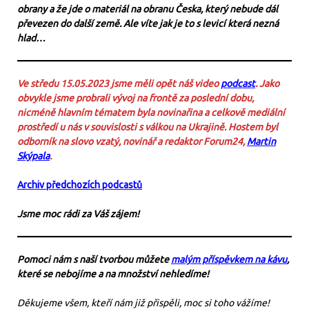
obrany a že jde o materiál na obranu Česka, který nebude dál
převezen do další země. Ale víte jak je to s levicí která nezná
hlad…
Ve středu 15.05.2023 jsme měli opět náš video
podcast
. Jako
obvykle jsme probrali vývoj na frontě za poslední dobu,
nicméně hlavním tématem byla novinařina a celkově mediální
prostředí u nás v souvislosti s válkou na Ukrajině. Hostem byl
odborník na slovo vzatý, novinář a redaktor Forum24,
Martin
Skýpala
.
Archiv předchozích podcastů
Jsme moc rádi za Váš zájem!
Pomoci nám s naší tvorbou můžete
malým příspěvkem na kávu
,
které se nebojíme a na množství nehledíme!
Děkujeme všem, kteří nám již přispěli, moc si toho vážíme!