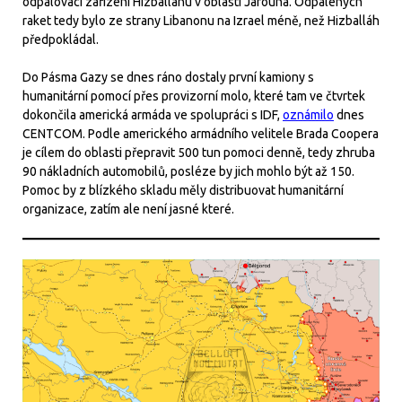
odpalovací zařízení Hizballáhu v oblasti Jarouna. Odpálených
raket tedy bylo ze strany Libanonu na Izrael méně, než Hizballáh
předpokládal.
Do Pásma Gazy se dnes ráno dostaly první kamiony s
humanitární pomocí přes provizorní molo, které tam ve čtvrtek
dokončila americká armáda ve spolupráci s IDF,
oznámilo
dnes
CENTCOM. Podle amerického armádního velitele Brada Coopera
je cílem do oblasti přepravit 500 tun pomoci denně, tedy zhruba
90 nákladních automobilů, posléze by jich mohlo být až 150.
Pomoc by z blízkého skladu měly distribuovat humanitární
organizace, zatím ale není jasné které.