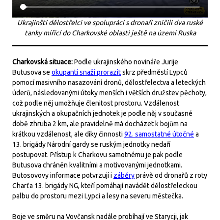
Ukrajinští dělostřelci ve spolupráci s dronaři zničili dva ruské
tanky mířící do Charkovské oblasti ještě na území Ruska
Charkovská situace:
Podle ukrajinského novináře Jurije
Butusova se
okupanti snaží prorazit
skrz předměstí Lypců
pomocí masivního nasazování dronů, dělostřelectva a leteckých
úderů, následovanými útoky menších i větších družstev pěchoty,
což podle něj umožňuje členitost prostoru. Vzdálenost
ukrajinských a okupačních jednotek je podle něj v současné
době zhruba 2 km, ale pravidelně má docházet k bojům na
krátkou vzdálenost, ale díky činnosti
92. samostatné útočné
a
13. brigády Národní gardy se ruským jednotky nedaří
postupovat. Přístup k Charkovu samotnému je pak podle
Butusova chráněn kvalitními a motivovanými jednotkami.
Butosovovy informace potvrzují i
záběry
právě od dronařů z roty
Charťa 13. brigády NG, kteří pomáhají navádět dělostřeleckou
palbu do prostoru mezi Lypci a lesy na severu městečka.
Boje ve směru na Vovčansk nadále probíhají ve Starycji, jak