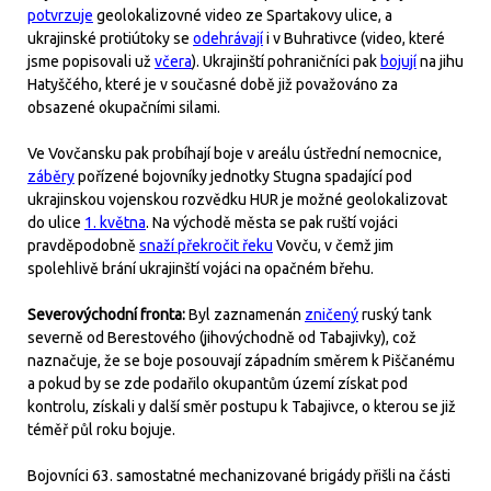
potvrzuje
geolokalizovné video ze Spartakovy ulice, a
ukrajinské protiútoky se
odehrávají
i v Buhrativce (video, které
jsme popisovali už
včera
). Ukrajinští pohraničníci pak
bojují
na jihu
Hatyščého, které je v současné době již považováno za
obsazené okupačními silami.
Ve Vovčansku pak probíhají boje v areálu ústřední nemocnice,
záběry
pořízené bojovníky jednotky Stugna spadající pod
ukrajinskou vojenskou rozvědku HUR je možné geolokalizovat
do ulice
1. května
. Na východě města se pak ruští vojáci
pravděpodobně
snaží překročit řeku
Vovču, v čemž jim
spolehlivě brání ukrajinští vojáci na opačném břehu.
Severovýchodní fronta:
Byl zaznamenán
zničený
ruský tank
severně od Berestového (jihovýchodně od Tabajivky), což
naznačuje, že se boje posouvají západním směrem k Piščanému
a pokud by se zde podařilo okupantům území získat pod
kontrolu, získali y další směr postupu k Tabajivce, o kterou se již
téměř půl roku bojuje.
Bojovníci 63. samostatné mechanizované brigády přišli na části