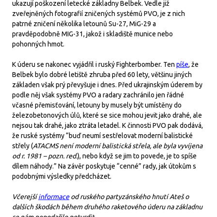
ukazují poškození letecké základny Belbek. Vedle již
zveřejněných fotografií zničených systémů PVO, je z nich
patrné zničení několika letounů Su-27, MiG-29 a
pravděpodobně MIG-31, jakož i skladiště munice nebo
pohonných hmot.
K úderu se nakonec vyjádřil i ruský Fighterbomber. Ten
píše
, že
Belbek bylo dobré letiště zhruba před 60 lety, většinu jiných
základen však prý převyšuje i dnes. Před ukrajinským úderem by
podle něj však systémy PVO a radary zachránilo jen řádné
včasné přemisťování, letouny by musely být umístěny do
železobetonových úlů, které se sice mohou jevit jako drahé, ale
nejsou tak drahé, jako ztráta letadel. K činnosti PVO pak dodává,
že ruské systémy “buď neumí sestřelovat moderní balistické
střely (
ATACMS není moderní balistická střela, ale byla vyvíjena
od r. 1981 – pozn. red.
), nebo když se jim to povede, je to spíše
dílem náhody.” Na závěr poskytuje “cenné” rady, jak útokům s
podobnými výsledky předcházet.
Včerejší
informace
od ruského partyzánského hnutí Ateš o
dalších škodách během druhého raketového úderu na základnu