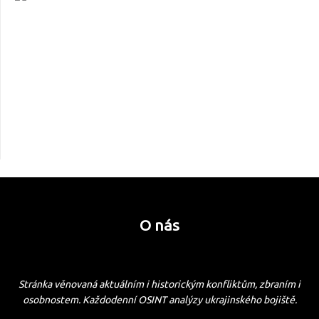
O nás
Stránka věnovaná aktuálním i historickým konfliktům, zbraním i
osobnostem. Každodenní OSINT analýzy ukrajinského bojiště.