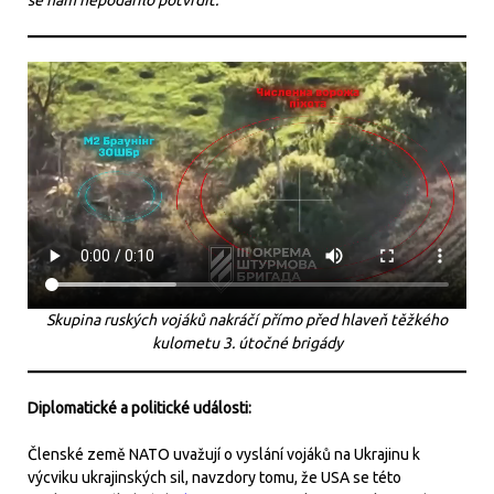
se nám nepodařilo potvrdit.
Skupina ruských vojáků nakráčí přímo před hlaveň těžkého
kulometu 3. útočné brigády
Diplomatické a politické události:
Členské země NATO uvažují o vyslání vojáků na Ukrajinu k
výcviku ukrajinských sil, navzdory tomu, že USA se této