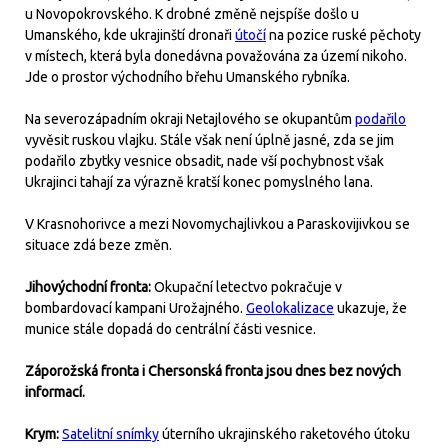
u Novopokrovského. K drobné změně nejspíše došlo u
Umanského, kde ukrajinští dronaři
útočí
na pozice ruské pěchoty
v místech, která byla donedávna považována za území nikoho.
Jde o prostor východního břehu Umanského rybníka.
Na severozápadním okraji Netajlového se okupantům
podařilo
vyvěsit ruskou vlajku. Stále však není úplně jasné, zda se jim
podařilo zbytky vesnice obsadit, nade vší pochybnost však
Ukrajinci tahají za výrazně kratší konec pomyslného lana.
V Krasnohorivce a mezi Novomychajlivkou a Paraskovijivkou se
situace zdá beze změn.
Jihovýchodní fronta:
Okupační letectvo pokračuje v
bombardovací kampani Urožajného.
Geolokalizace
ukazuje, že
munice stále dopadá do centrální části vesnice.
Záporožská fronta i Chersonská fronta jsou dnes bez nových
informací.
Krym:
Satelitní snímky
úterního ukrajinského raketového útoku