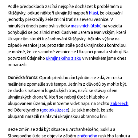
Podle předpokladů začíná nejspíše docházet k problémům u
Kliščijivky, odkud někteří ukrajinští mappeři
hlásí
, že okupační
jednotky překročily železniční trať na severu vesnice. V
minulých dnech jsme byli svědky
masivních útoků
na vozidla
pohybující se po silnici mezi Časivem Jarem a Ivanivským, která
Ukrajincům slouží k zásobování Kliščijivky. Ačkoliv výšiny na
západě vesnice jsou prozatím stále pod ukrajinskou kontrolou,
je možné, že ze samotné vesnice se Ukrajinci pomalu stahují. Na
potvrzení údajného
ukrajinského zisku
v Ivanivském jsme dnes
nenarazili.
Doněcká fronta:
Oproti předchozím týdnům se zdá, že ruská
mašinérie zpomalila své tempo. Jedním z důvodů by mohlo být,
že došlo k natažení logistických tras, navíc se stávají cílem
ukrajinských dronařů, kteří se nebojí útočit hluboko v
okupovaném území, jak můžeme vidět např. na těchto
záběrech
od Očeretyného (
geolokalizace
). Je také možné, že zde
okupanti narazili na hlavní ukrajinskou obrannou linii.
Beze změn se zdá být situace u Archanhelsého, Sokilu a
Slovojového (kde se objevily záběry
zničeného
ruského tanku) a