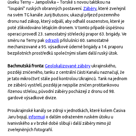
úseku Terny – Jampolivka – Torské s novou taktikou na
“loupání” ruských obranných postavení.
Záběry
, které zveřejnil
na svém TG kanále Jurij Butusov, ukazují příjezd pozemního
dronu nad zákop, který odpálí, aby odhalil osazenstvo, které je
poté zlikvidováno létajícím dronem. V tomto případě úspěšnou
operaci provedl 23. samostatný střelecký prapor 63. brigády. Ve
směru na Terny pak
odrazili
příslušníci 60. samostatné
mechanizované a 95. výsadkové úderné brigády a 14. praporu
bezpilotních prostředků společnými silami další ruský útok.
Bachmutská fronta:
Geolokalizované záběry
ukrajinského,
později zničeného, tanku z centrální části Kanalu naznačují, že
je tato mikročtvrť stále pod kontrolou Ukrajinců. Tank na jednom
ze záběrů vystřelí, později je nejspíše zničen protitankovou
řízenou střelou, původní záběry pocházejí z dronu od 98.
gardové výsadkové divize.
Proukrajinské kanály se zdroji v jednotkách, které kolem Časiva
Jaru bojují,
informují
o dalším odraženém ruském útoku u
Ivanivského a v brzké době slibují i další záběry mimo již
zveřejněných fotografií.