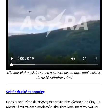
Ukrajinský dron si dnes ráno naprosto bez odporu doplachtil až
do ruské rafinérie v Soči
Svéráz ®uské ekonomiky
:
Dnes si přiblížíme další vývoj exportu ruské výzbroje do Číny. Ta
přestává mít zájem o moderní ruské zbraňové systémy, většinu