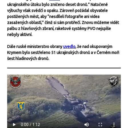
ukrajinského útoku bylo zničeno deset dronů.” Natočené
výbuchy však svědčí o opaku. Zároveň požádal obyvatele
postižených měst, aby “nesdíleli fotografie ani videa
zasažených oblastí,” čímž si sám protiřečí. Znovu můžeme vidět
palbu z hlavňových zbraní, raketové systémy PVO nejspíše
nebyly aktivní.
Dále ruské ministerstvo obrany
uvedlo
, že nad okupovaným
Krymem bylo sestřeleno 51 ukrajinských dronů a v Černém moři
šest hladinových dronů.