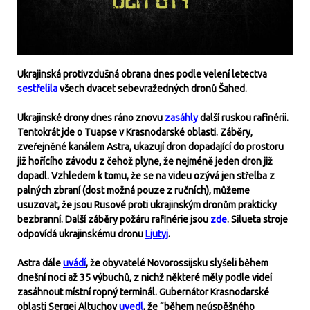
Ukrajinská protivzdušná obrana dnes podle velení letectva
sestřelila
všech dvacet sebevražedných dronů Šahed.
Ukrajinské drony dnes ráno znovu
zasáhly
další ruskou rafinérii.
Tentokrát jde o Tuapse v Krasnodarské oblasti. Záběry,
zveřejněné kanálem Astra, ukazují dron dopadající do prostoru
již hořícího závodu z čehož plyne, že nejméně jeden dron již
dopadl. Vzhledem k tomu, že se na videu ozývá jen střelba z
palných zbraní (dost možná pouze z ručních), můžeme
usuzovat, že jsou Rusové proti ukrajinským dronům prakticky
bezbranní. Další záběry požáru rafinérie jsou
zde
. Silueta stroje
odpovídá ukrajinskému dronu
Ljutyj
.
Astra dále
uvádí
, že obyvatelé Novorossijsku slyšeli během
dnešní noci až 35 výbuchů, z nichž některé měly podle videí
zasáhnout místní ropný terminál. Gubernátor Krasnodarské
oblasti Sergej Altuchov
uvedl
, že “během neúspěšného