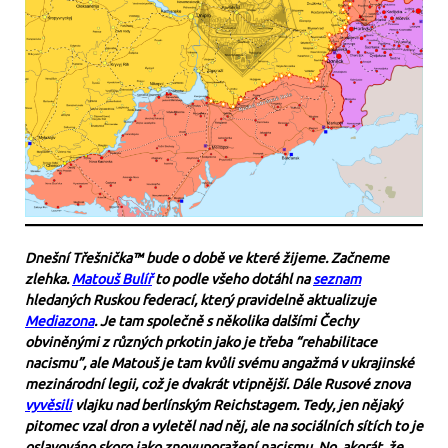
Dnešní Třešnička™ bude o době ve které žijeme. Začneme
zlehka.
Matouš Bulíř
to podle všeho dotáhl na
seznam
hledaných Ruskou federací, který pravidelně aktualizuje
Mediazona
. Je tam společně s několika dalšími Čechy
obviněnými z různých prkotin jako je třeba “rehabilitace
nacismu”, ale Matouš je tam kvůli svému angažmá v ukrajinské
mezinárodní legii, což je dvakrát vtipnější. Dále Rusové znova
vyvěsili
vlajku nad berlínským Reichstagem. Tedy, jen nějaký
pitomec vzal dron a vyletěl nad něj, ale na sociálních sítích to je
oslavováno skoro jako znovuporažení nacismu. No, akorát, že