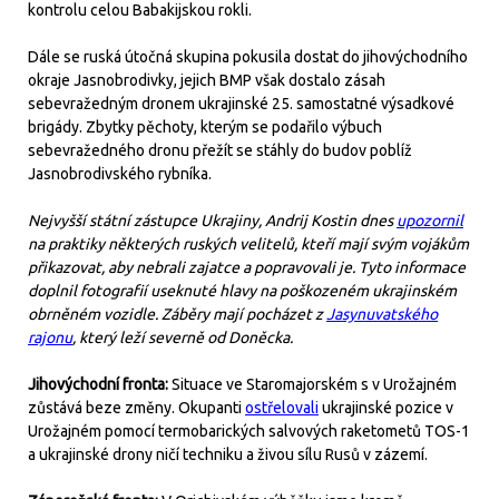
kontrolu celou Babakijskou rokli.
Dále se ruská útočná skupina pokusila dostat do jihovýchodního
okraje Jasnobrodivky, jejich BMP však dostalo zásah
sebevražedným dronem ukrajinské 25. samostatné výsadkové
brigády. Zbytky pěchoty, kterým se podařilo výbuch
sebevražedného dronu přežít se stáhly do budov poblíž
Jasnobrodivského rybníka.
Nejvyšší státní zástupce Ukrajiny, Andrij Kostin dnes
upozornil
na praktiky některých ruských velitelů, kteří mají svým vojákům
přikazovat, aby nebrali zajatce a popravovali je. Tyto informace
doplnil fotografií useknuté hlavy na poškozeném ukrajinském
obrněném vozidle. Záběry mají pocházet z
Jasynuvatského
rajonu
, který leží severně od Doněcka.
Jihovýchodní fronta:
Situace ve Staromajorském s v Urožajném
zůstává beze změny. Okupanti
ostřelovali
ukrajinské pozice v
Urožajném pomocí termobarických salvových raketometů TOS-1
a ukrajinské drony ničí techniku a živou sílu Rusů v zázemí.