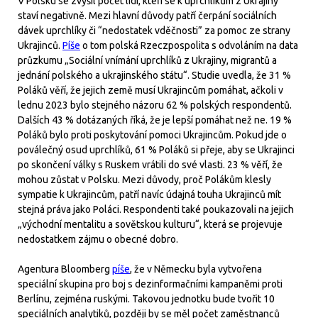
V Polsku se zvýšil počet lidí, kteří se k uprchlíkům z Ukrajiny
staví negativně. Mezi hlavní důvody patří čerpání sociálních
dávek uprchlíky či “nedostatek vděčnosti” za pomoc ze strany
Ukrajinců.
Píše
o tom polská Rzeczpospolita s odvoláním na data
průzkumu „Sociální vnímání uprchlíků z Ukrajiny, migrantů a
jednání polského a ukrajinského státu“. Studie uvedla, že 31 %
Poláků věří, že jejich země musí Ukrajincům pomáhat, ačkoli v
lednu 2023 bylo stejného názoru 62 % polských respondentů.
Dalších 43 % dotázaných říká, že je lepší pomáhat než ne. 19 %
Poláků bylo proti poskytování pomoci Ukrajincům. Pokud jde o
poválečný osud uprchlíků, 61 % Poláků si přeje, aby se Ukrajinci
po skončení války s Ruskem vrátili do své vlasti. 23 % věří, že
mohou zůstat v Polsku. Mezi důvody, proč Polákům klesly
sympatie k Ukrajincům, patří navíc údajná touha Ukrajinců mít
stejná práva jako Poláci. Respondenti také poukazovali na jejich
„východní mentalitu a sovětskou kulturu“, která se projevuje
nedostatkem zájmu o obecné dobro.
Agentura Bloomberg
píše
, že v Německu byla vytvořena
speciální skupina pro boj s dezinformačními kampaněmi proti
Berlínu, zejména ruskými. Takovou jednotku bude tvořit 10
speciálních analytiků, později by se měl počet zaměstnanců