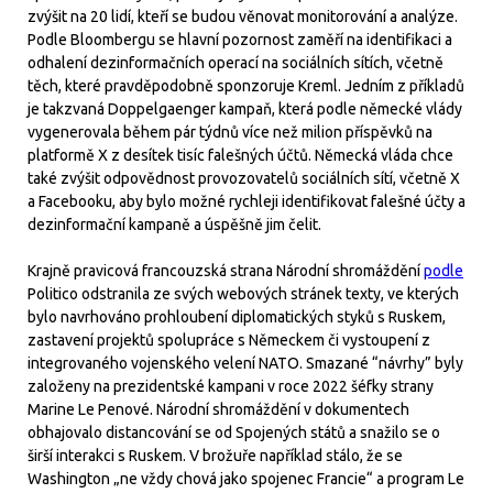
zvýšit na 20 lidí, kteří se budou věnovat monitorování a analýze.
Podle Bloombergu se hlavní pozornost zaměří na identifikaci a
odhalení dezinformačních operací na sociálních sítích, včetně
těch, které pravděpodobně sponzoruje Kreml. Jedním z příkladů
je takzvaná Doppelgaenger kampaň, která podle německé vlády
vygenerovala během pár týdnů více než milion příspěvků na
platformě X z desítek tisíc falešných účtů. Německá vláda chce
také zvýšit odpovědnost provozovatelů sociálních sítí, včetně X
a Facebooku, aby bylo možné rychleji identifikovat falešné účty a
dezinformační kampaně a úspěšně jim čelit.
Krajně pravicová francouzská strana Národní shromáždění
podle
Politico odstranila ze svých webových stránek texty, ve kterých
bylo navrhováno prohloubení diplomatických styků s Ruskem,
zastavení projektů spolupráce s Německem či vystoupení z
integrovaného vojenského velení NATO. Smazané “návrhy” byly
založeny na prezidentské kampani v roce 2022 šéfky strany
Marine Le Penové. Národní shromáždění v dokumentech
obhajovalo distancování se od Spojených států a snažilo se o
širší interakci s Ruskem. V brožuře například stálo, že se
Washington „ne vždy chová jako spojenec Francie“ a program Le