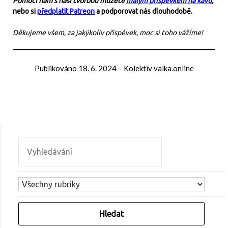
Pomoci nám s naší tvorbou můžete
malým příspěvkem na kávu
,
nebo si
předplatit Patreon
a podporovat nás dlouhodobě.
Děkujeme všem, za jakýkoliv příspěvek, moc si toho vážíme!
Publikováno
18. 6. 2024
–
Kolektiv valka.online