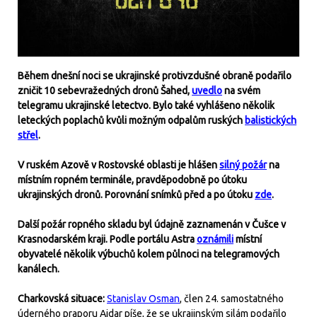
Během dnešní noci se ukrajinské protivzdušné obraně podařilo
zničit 10 sebevražedných dronů Šahed,
uvedlo
na svém
telegramu ukrajinské letectvo. Bylo také vyhlášeno několik
leteckých poplachů kvůli možným odpalům ruských
balistických
střel
.
V ruském Azově v Rostovské oblasti je hlášen
silný požár
na
místním ropném terminále, pravděpodobně po útoku
ukrajinských dronů. Porovnání snímků před a po útoku
zde
.
Další požár ropného skladu byl údajně zaznamenán v Čušce v
Krasnodarském kraji. Podle portálu Astra
oznámili
místní
obyvatelé několik výbuchů kolem půlnoci na telegramových
kanálech.
Charkovská situace:
Stanislav Osman
, člen 24. samostatného
úderného praporu Ajdar píše, že se ukrajinským silám podařilo