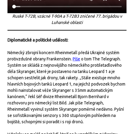
Ruské T-72B, vzácné T-90A a T-72B3 zničené 77. brigádou v
Luhanské oblasti
Diplomatické a politické události:
Německý zbrojní koncern Rheinmetall předá Ukrajině systém
protivzdušné obrany Frankenstein.
Píše
o tom The Telegraph.
Systém se skládá z nejnovějšího německého protiletadlového
děla Skyranger, které je postaveno na tanku Leopard 1 a je
schopen sestřelit jak drony, tak rakety. „Stále existuje mnoho
hlavních bojových tanků Leopard 1, na jejichž podvozek bychom
mohli nainstalovat věže Skyranger s 35mm automatickým
kanónem,“ řekl šéf divize Rheinmetall Bjorn Bernhard v
rozhovoru pro německý list Bild. Jak píše Telegraph,
Rheinmetall vyvinul systém Skyranger poměrně nedávno. Pyšní
se sofistikovanými senzory s 360 stupňovým pohledem na
bojiště, schopnými si poradit i s roji dronů.