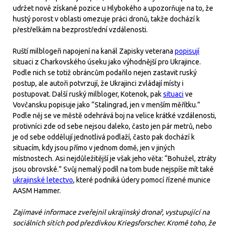
udržet nově získané pozice u Hlybokého a upozorňuje na to, že
hustý porost v oblasti omezuje práci dronů, takže dochází k
přestřelkám na bezprostřední vzdálenosti.
Ruští milblogeři napojení na kanál Zapisky veterana
popisují
situaci z Charkovského úseku jako výhodnější pro Ukrajince.
Podle nich se totiž obráncům podařilo nejen zastavit ruský
postup, ale autoři potvrzují, že Ukrajinci zvládají místy i
postupovat. Další ruský milbloger, Kotenok, pak
situaci
ve
Vovčansku popisuje jako “Stalingrad, jen v menším měřítku.”
Podle něj se ve městě odehrává boj na velice krátké vzdálenosti,
protivníci zde od sebe nejsou daleko, často jen pár metrů, nebo
je od sebe oddělují jednotlivá podlaží, často pak dochází k
situacím, kdy jsou přímo v jednom domě, jen v jiných
místnostech. Asi nejdůležitější je však jeho věta: “Bohužel, ztráty
jsou obrovské.” Svůj nemalý podíl na tom bude nejspíše mít také
ukrajinské letectvo
, které podniká údery pomocí řízené munice
AASM Hammer.
Zajímavé informace zveřejnil ukrajinský dronař, vystupující na
sociálních sítích pod přezdívkou Kriegsforscher. Kromě toho, že