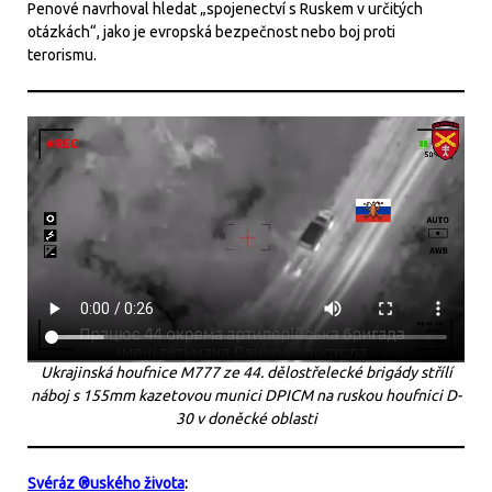
Penové navrhoval hledat „spojenectví s Ruskem v určitých
otázkách“, jako je evropská bezpečnost nebo boj proti
terorismu.
Ukrajinská houfnice M777 ze 44. dělostřelecké brigády střílí
náboj s 155mm kazetovou munici DPICM na ruskou houfnici D-
30 v doněcké oblasti
Svéráz ®uského života
: