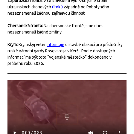
Záporožská fronta:
V Orichivském výběžku jsme kromě
ukrajinských dronových
útoků
západně od Robotyného
nezaznamenali žádnou zajímavou činnost.
Chersonská fronta:
Na chersonské frontě jsme dnes
nezaznamenali žádné změny.
Krym:
Krymskyj veter
informuje
o stavbě ubikací pro příslušníky
ruské národní gardy Rosgvardija v Kerči. Podle dostupných
informací má být toto “vojenské městečko” dokončeno v
průběhu roku 2026.