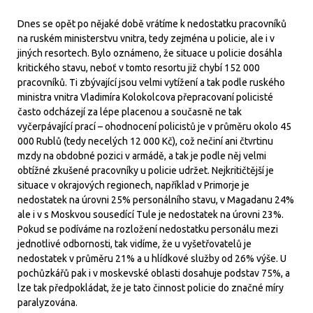
Dnes se opět po nějaké době vrátíme k nedostatku pracovníků
na ruském ministerstvu vnitra, tedy zejména u policie, ale i v
jiných resortech. Bylo oznámeno, že situace u policie dosáhla
kritického stavu, neboť v tomto resortu již chybí 152 000
pracovníků. Ti zbývající jsou velmi vytížení a tak podle ruského
ministra vnitra Vladimíra Kolokolcova přepracovaní policisté
často odcházejí za lépe placenou a současně ne tak
vyčerpávající prací – ohodnocení policistů je v průměru okolo 45
000 Rublů (tedy necelých 12 000 Kč), což nečiní ani čtvrtinu
mzdy na obdobné pozici v armádě, a tak je podle něj velmi
obtížné zkušené pracovníky u policie udržet. Nejkritičtější je
situace v okrajových regionech, například v Primorje je
nedostatek na úrovni 25% personálního stavu, v Magadanu 24%
ale i v s Moskvou sousedící Tule je nedostatek na úrovni 23%.
Pokud se podíváme na rozložení nedostatku personálu mezi
jednotlivé odbornosti, tak vidíme, že u vyšetřovatelů je
nedostatek v průměru 21% a u hlídkové služby od 26% výše. U
pochůzkářů pak i v moskevské oblasti dosahuje podstav 75%, a
lze tak předpokládat, že je tato činnost policie do značné míry
paralyzována.