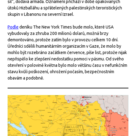
sil“, dodává armáda. Oznámení přichází v době opakovaných
útoků Hizballáhu a spřátelených palestinských teroristických
skupin v Libanonu na severní Izrael.
Podle
deníku The New York Times bude molo, které USA
vybudovaly za zhruba 200 milionů dolarů, možná brzy
demontováno, protože zatím bylo v provozu celkem 10 dní.
Úředníci sdělili humanitárním organizacím v Gaze, že molo by
mohlo být rozebráno začátkem července, píše list, protože nijak
nepřispělo ke zlepšení nedostatku pomoci v pásmu. Od svého
otevření v polovině května bylo molo většinu času v nefunkčním
stavu kvůli poškození, ohrožení počasím, bezpečnostním
obavám a podobně.