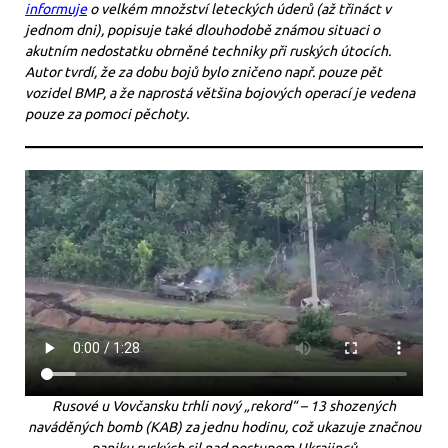
informuje
o velkém množství leteckých úderů (až třináct v
jednom dni), popisuje také dlouhodobě známou situaci o
akutním nedostatku obrněné techniky při ruských útocích.
Autor tvrdí, že za dobu bojů bylo zničeno např. pouze pět
vozidel BMP, a že naprostá většina bojových operací je vedena
pouze za pomoci pěchoty.
Rusové u Vovčansku trhli nový „rekord“ – 13 shozených
naváděných bomb (KAB) za jednu hodinu, což ukazuje značnou
paniku ruských sil nad postupem Ukrajinců