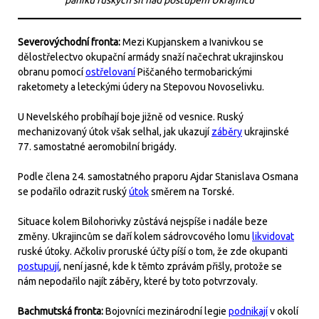
Severovýchodní fronta:
Mezi Kupjanskem a Ivanivkou se
dělostřelectvo okupační armády snaží načechrat ukrajinskou
obranu pomocí
ostřelovaní
Piščaného termobarickými
raketomety a leteckými údery na Stepovou Novoselivku.
U Nevelského probíhají boje jižně od vesnice. Ruský
mechanizovaný útok však selhal, jak ukazují
záběry
ukrajinské
77. samostatné aeromobilní brigády.
Podle člena 24. samostatného praporu Ajdar Stanislava Osmana
se podařilo odrazit ruský
útok
směrem na Torské.
Situace kolem Bilohorivky zůstává nejspíše i nadále beze
změny. Ukrajincům se daří kolem sádrovcového lomu
likvidovat
ruské útoky. Ačkoliv proruské účty píší o tom, že zde okupanti
postupují
, není jasné, kde k těmto zprávám přišly, protože se
nám nepodařilo najít záběry, které by toto potvrzovaly.
Bachmutská fronta:
Bojovníci mezinárodní legie
podnikají
v okolí