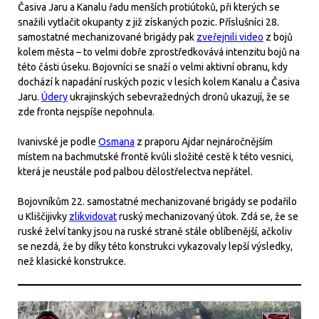
Časiva Jaru a Kanalu řadu menších protiútoků, při kterých se
snažili vytlačit okupanty z již získaných pozic. Příslušníci 28.
samostatné mechanizované brigády pak
zveřejnili video
z bojů
kolem města – to velmi dobře zprostředkovává intenzitu bojů na
této části úseku. Bojovníci se snaží o velmi aktivní obranu, kdy
dochází k napadání ruských pozic v lesích kolem Kanalu a Časiva
Jaru.
Údery
ukrajinských sebevražedných dronů ukazují, že se
zde fronta nejspíše nepohnula.
Ivanivské je podle
Osmana
z praporu Ajdar nejnáročnějším
místem na bachmutské frontě kvůli složité cestě k této vesnici,
která je neustále pod palbou dělostřelectva nepřátel.
Bojovníkům 22. samostatné mechanizované brigády se podařilo
u Kliščijivky
zlikvidovat
ruský mechanizovaný útok. Zdá se, že se
ruské želví tanky jsou na ruské straně stále oblíbenější, ačkoliv
se nezdá, že by díky této konstrukci vykazovaly lepší výsledky,
než klasické konstrukce.