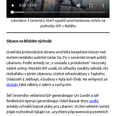
Likvidace 3 teroristů, kteří vypálili protitankovou střelu na
jednotky IDF v Rafáhu
Situace na Blízkém východě:
Izraelská protivzdušná obrana sestřelila bezpilotní letoun nad
mořem nedaleko pobřeží Gešer ha-Ziv v severním Izraeli poblíž
Libanonu. Podle armády se „v souladu s protokolem“ neozvaly
žádné sirény. Mezitím IDF uvádí, že stíhačky zasáhly několik cílů
Hizballáhu v jižním Libanonu, včetně infrastruktury v Taybehu,
Odaisseh a Jebbayn, a budovy v Ayta ash-Shab. Na veřejnost se
dostaly
také záběry z úderů a zachycení.
Šéf Severního velitelství IDF generálmajor Ori Gordin a šéf
Ředitelství operací generálmajor Oded Basiuk dnes
podle
armády schválili bojové plány pro Libanon. Vrchní velitelé rovněž
přijali rozhodnutí týkající se „urychlení připravenosti pozemních