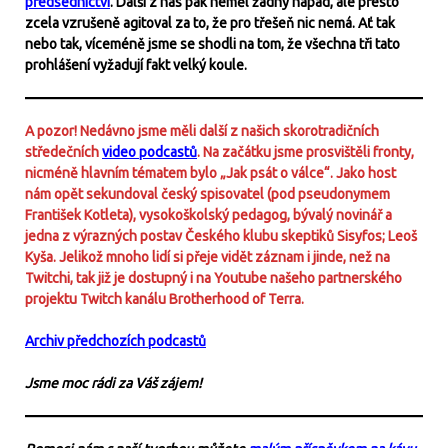
předsednictví
. Další z nás pak neměl žádný nápad, ale přesto
zcela vzrušeně agitoval za to, že pro třešeň nic nemá. Ať tak
nebo tak, víceméně jsme se shodli na tom, že všechna tři tato
prohlášení vyžadují fakt velký koule.
A pozor! Nedávno jsme měli další z našich skorotradičních
středečních
video podcastů
. Na začátku jsme prosvištěli fronty,
nicméně hlavním tématem bylo „Jak psát o válce“. Jako host
nám opět sekundoval český spisovatel (pod pseudonymem
František Kotleta), vysokoškolský pedagog, bývalý novinář a
jedna z výrazných postav Českého klubu skeptiků Sisyfos; Leoš
Kyša. Jelikož mnoho lidí si přeje vidět záznam i jinde, než na
Twitchi, tak již je dostupný i na Youtube našeho partnerského
projektu Twitch kanálu Brotherhood of Terra.
Archiv předchozích podcastů
Jsme moc rádi za Váš zájem!