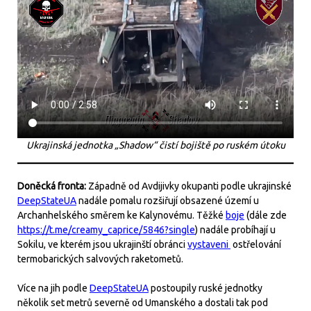
Ukrajinská jednotka „Shadow“ čistí bojiště po ruském útoku
Doněcká fronta:
Západně od Avdijivky okupanti podle ukrajinské
DeepStateUA
nadále pomalu rozšiřují obsazené území u
Archanhelského směrem ke Kalynovému. Těžké
boje
(dále zde
https://t.me/creamy_caprice/5846?single
) nadále probíhají u
Sokilu, ve kterém jsou ukrajinští obránci
vystaveni
ostřelování
termobarických salvových raketometů.
Více na jih podle
DeepStateUA
postoupily ruské jednotky
několik set metrů severně od Umanského a dostali tak pod