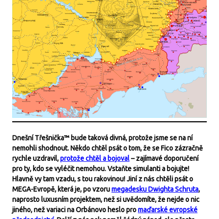
Dnešní Třešnička™ bude taková divná, protože jsme se na ní
nemohli shodnout. Někdo chtěl psát o tom, že se Fico zázračně
rychle uzdravil,
protože chtěl a bojoval
– zajímavé doporučení
pro ty, kdo se vyléčit nemohou. Vstaňte simulanti a bojujte!
Hlavně vy tam vzadu, s tou rakovinou! Jiní z nás chtěli psát o
MEGA-Evropě, která je, po vzoru
megadesku Dwighta Schruta
,
naprosto luxusním projektem, než si uvědomíte, že nejde o nic
jiného, než variaci na Orbánovo heslo pro
maďarské evropské