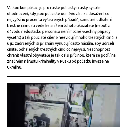
Velkou komplikací je pro ruské policisty i ruský systém
ohodnocení, kdy jsou policisté odměňováni za dosažení co
nejvyššího procenta vyšetřených případů, samotné odhalení
trestné činnosti vede ke snížení tohoto ukazatele (neboť z
důvodu nedostatku personálu není možné všechny případy
vyšetřit) a tak policisté cíleně neevidují mnoho trestných činů, a
u již zadržených si přiznání vynucují často násilím, aby udrželi
činitel odhalených trestných činů co nejvyšší. Neschopnost
chránit vlastní obyvatele je tak další příčinou, která se podílí na
značném nárůstu kriminality v Rusku od počátku invaze na
Ukrajinu.