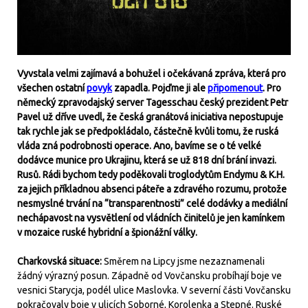
Vyvstala velmi zajímavá a bohužel i očekávaná zpráva, která pro
všechen ostatní
povyk
zapadla. Pojďme ji ale
připomenout
. Pro
německý zpravodajský server Tagesschau český prezident Petr
Pavel už dříve uvedl, že česká granátová iniciativa nepostupuje
tak rychle jak se předpokládalo, částečně kvůli tomu, že ruská
vláda zná podrobnosti operace. Ano, bavíme se o té velké
dodávce munice pro Ukrajinu, která se už 818 dní brání invazi.
Rusů. Rádi bychom tedy poděkovali troglodytům Endymu & K.H.
za jejich příkladnou absenci páteře a zdravého rozumu, protože
nesmyslné trvání na “transparentnosti” celé dodávky a mediální
nechápavost na vysvětlení od vládních činitelů je jen kamínkem
v mozaice ruské hybridní a špionážní války.
Charkovská situace:
Směrem na Lipcy jsme nezaznamenali
žádný výrazný posun. Západně od Vovčansku probíhají boje ve
vesnici Starycja, podél ulice Maslovka. V severní části Vovčansku
pokračovaly boje v ulicích Soborné, Korolenka a Stepné. Ruské