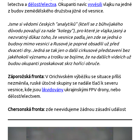
letectva a
dělostřelectva
. Okupanti navíc
vyvěsili
vlajku na jedné
z budov zemědělského družstva jižně od vesnice.
Jsme si vědomi českých “analytiků” (kteří se z bůhvíjakého
důvodu považují za naše “kolegy”), pro které je vlajka jasný a
nezvratný důkaz toho, že vesnice padla, jen zde se jedná o
budovy mimo vesnici a Rusové je poprvé obsadili už před
dvaceti dny. Jedná se tak jen o další cirkusové představení bez
jakéhokoli významu a trošku se bojíme, že na dalších videích už
budou okupanti proskakovat skrz hořící obruče.
Záporožská fronta:
V Orichivském výběžku se situace příliš
nezměnila, ruské útočné skupiny se nadále tlačí k severu
vesnice, kde jsou
likvidovány
ukrajinskými FPV drony, nebo
dělostřelectvem.
Chersonská fronta:
zde neevidujeme žádnou zásadní událost