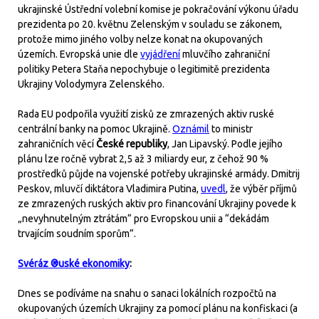
ukrajinské Ústřední volební komise je pokračování výkonu úřadu
prezidenta po 20. květnu Zelenským v souladu se zákonem,
protože mimo jiného volby nelze konat na okupovaných
územích. Evropská unie dle
vyjádření
mluvčího zahraniční
politiky Petera Staňa nepochybuje o legitimitě prezidenta
Ukrajiny Volodymyra Zelenského.
Rada EU podpořila využití zisků ze zmrazených aktiv ruské
centrální banky na pomoc Ukrajině.
Oznámil
to ministr
zahraničních věcí
České republiky
, Jan Lipavský. Podle jejího
plánu lze ročně vybrat 2,5 až 3 miliardy eur, z čehož 90 %
prostředků půjde na vojenské potřeby ukrajinské armády. Dmitrij
Peskov, mluvčí diktátora Vladimira Putina,
uvedl
, že výběr příjmů
ze zmrazených ruských aktiv pro financování Ukrajiny povede k
„nevyhnutelným ztrátám“ pro Evropskou unii a “dekádám
trvajícím soudním sporům”.
Svéráz ®uské ekonomiky
:
Dnes se podíváme na snahu o sanaci lokálních rozpočtů na
okupovaných územích Ukrajiny za pomocí plánu na konfiskaci (a