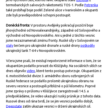
termobarických salvových raketometů TOS-1. Podle
Petrenka
také probíhají boje podél Zelené ulice v Ivanivském a okupanti
zde byli pravděpodobně schopni postoupit.
Doněcká fronta:
V prostoru Avdijivky pokračují poziční boje
jihovýchodně od Novoalexandrijivky, západně od Solovjového a
východně od Novopokrovského. Ani u jedné z těchto vesnic
jsme nezaznamenali změnu fronty.
Ruské síly v Solovjovém se
staly
terčem pro ukrajinské dronaře a ruské drony
poškodily
ukrajinský tank T-64 v Novopokrovském.
Včera jsme psali, že existují nepotvrzené informace o tom, že se
okupantům podařilo prorazit do Kliščijivky. Na sociálních sítích se
dnes objevilo
video
, které tento postup potvrzuje. Okupantům z
6. motostřelecké divize 3. armádního sboru ozbrojených sil
Ruské federace se podařilo prolomit ukrajinskou obranu na
severu vesnice a postoupili přibližně o půl kilometru. Poprvé
jsme zprávy o průlomu v Kliščijivce zaregistrovali 14.5. a
předpokládáme, že video ukazující ruský průnik je z tohoto data.
Rusové dnes od rána tvrdí, že se jim vesnici podařilo dobýt,
Deepstate
zatím ukazuje vesnici v držení ukrajinských sil.