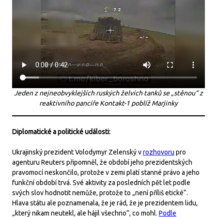
Jeden z nejneobvyklejších ruských želvích tanků se „stěnou“ z
reaktivního pancíře Kontakt-1 poblíž Marjinky
Diplomatické a politické události:
Ukrajinský prezident Volodymyr Zelenský v
rozhovoru
pro
agenturu Reuters připomněl, že období jeho prezidentských
pravomocí neskončilo, protože v zemi platí stanné právo a jeho
funkční období trvá. Své aktivity za posledních pět let podle
svých slov hodnotit nemůže, protože to „není příliš etické“.
Hlava státu ale poznamenala, že je rád, že je prezidentem lidu,
„který nikam neutekl, ale hájil všechno“, co mohl.
Podle