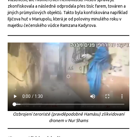
zkonfiskovala a následně odprodala přes tisíc farem, továren a
jiných průmyslových objektů. Takto byla konfiskována například
Iljičova huť v Mariupolu, která je od poloviny minulého roku v
majetku čečenského vůdce Ramzana Kadyrova.
Ozbrojení teroristé (pravděpodobně Hamásu) zlikvidovaní
dronem v Nur Shams