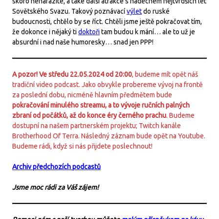
skoro nenarazíte, a také další atrakce s nádechem nejtvrdších let
Sovětského Svazu. Takový poznávací
výlet
do ruské
budoucnosti, chtělo by se říct. Chtěli jsme ještě pokračovat tím,
že dokonce i nějaký ti
doktoři
tam budou k mání… ale to už je
absurdní i nad naše humoresky… snad jen PPP!
A pozor! Ve středu 22.05.2024 od 20:00
, budeme mít opět náš
tradiční video podcast. Jako obvykle probereme vývoj na frontě
za poslední dobu, nicméně hlavním předmětem bude
pokračování minulého streamu, a to vývoje ručních palných
zbraní od počátků, až do konce éry černého prachu
. Budeme
dostupní na našem partnerském projektu; Twitch kanále
Brotherhood Of Terra. Následný záznam bude opět na Youtube.
Budeme rádi, když si nás přijdete poslechnout!
Archiv předchozích podcastů
Jsme moc rádi za Váš zájem!