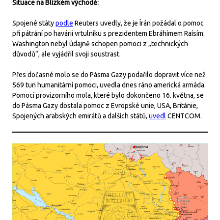
Situace na Blízkém východě:
Spojené státy
podle
Reuters uvedly, že je Írán požádal o pomoc
při pátrání po havárii vrtulníku s prezidentem Ebráhímem Raísím.
Washington nebyl údajně schopen pomoci z „technických
důvodů“, ale vyjádřil svoji soustrast.
Přes dočasné molo se do Pásma Gazy podařilo dopravit více než
569 tun humanitární pomoci, uvedla dnes ráno americká armáda.
Pomocí provizorního mola, které bylo dokončeno 16. května, se
do Pásma Gazy dostala pomoc z Evropské unie, USA, Británie,
Spojených arabských emirátů a dalších států,
uvedl
CENTCOM.