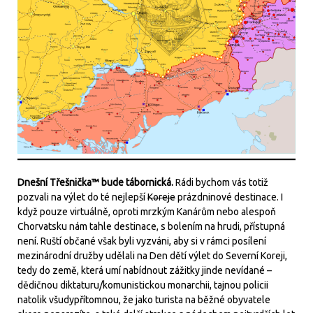
Dnešní Třešnička™ bude tábornická.
Rádi bychom vás totiž
pozvali na výlet do té nejlepší
Koreje
prázdninové destinace. I
když pouze virtuálně, oproti mrzkým Kanárům nebo alespoň
Chorvatsku nám tahle destinace, s bolením na hrudi, přístupná
není. Ruští občané však byli vyzváni, aby si v rámci posílení
mezinárodní družby udělali na Den dětí výlet do Severní Koreji,
tedy do země, která umí nabídnout zážitky jinde nevídané –
dědičnou diktaturu/komunistickou monarchii, tajnou policii
natolik všudypřítomnou, že jako turista na běžné obyvatele