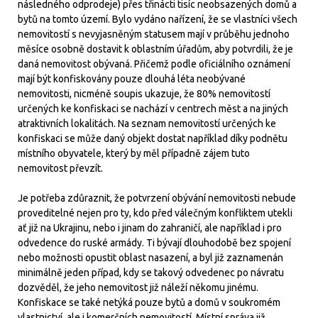
následného odprodeje) přes třinácti tisíc neobsazených domů a
bytů na tomto území. Bylo vydáno nařízení, že se vlastníci všech
nemovitostí s nevyjasněným statusem mají v průběhu jednoho
měsíce osobně dostavit k oblastním úřadům, aby potvrdili, že je
daná nemovitost obývaná. Přičemž podle oficiálního oznámení
mají být konfiskovány pouze dlouhá léta neobývané
nemovitosti, nicméně soupis ukazuje, že 80% nemovitostí
určených ke konfiskaci se nachází v centrech měst a na jiných
atraktivních lokalitách. Na seznam nemovitostí určených ke
konfiskaci se může daný objekt dostat například díky podnětu
místního obyvatele, který by měl případně zájem tuto
nemovitost převzít.
Je potřeba zdůraznit, že potvrzení obývání nemovitosti nebude
proveditelné nejen pro ty, kdo před válečným konfliktem utekli
ať již na Ukrajinu, nebo i jinam do zahraničí, ale například i pro
odvedence do ruské armády. Ti bývají dlouhodobě bez spojení
nebo možnosti opustit oblast nasazení, a byl již zaznamenán
minimálně jeden případ, kdy se takový odvedenec po návratu
dozvěděl, že jeho nemovitost již náleží někomu jinému.
Konfiskace se také netýká pouze bytů a domů v soukromém
vlastnictví, ale i komerčních nemovitostí. Místní správa již