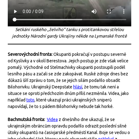
Setkání ruského „želvího“ tanku s protitankovou střelou
jednotky Národní gardy Ukrajiny někde na Lymanské frontě
Severovýchodní fronta:
Okupanti pokračují v postupu severně
od Kyslivky a v okolí Berestova. Jejich postup je zde však velice
pomalý. Východně od Stelmachivky okupanti postoupili podél
lesního pásu a začali se zde zakopávat. Ruské zdroje dnes bez
důkazů šíří zprávu o tom, že se jejich silám podařilo obsadit
Bilohorivku. Ukrajinský Deepstate
hlásí
, že tomu tak není a
situace se oproti předchozím dnům příliš nezměnila. Videa, jako
například
toto
, které ukazují práci ukrajinských sniperů
napovídají, že to s pádem Bilohorivky nebude tak horké.
Bachmutská fronta:
Videa
z dnešního dne ukazují, že se
ukrajinským obráncům opravdu podařilo odrazit poslední silné
útoky okupantů na časivjarské předměstí Kanal. Boje se vedou o
jeho východní část, kterou navíc okupanti stále
ostřelují
z