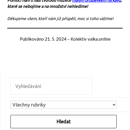
Pomoci nám s naší tvorbou můžete
malým příspěvkem na kávu
,
které se nebojíme a na množství nehledíme!
Děkujeme všem, kteří nám již přispěli, moc si toho vážíme!
Publikováno
21. 5. 2024
–
Kolektiv valka.online